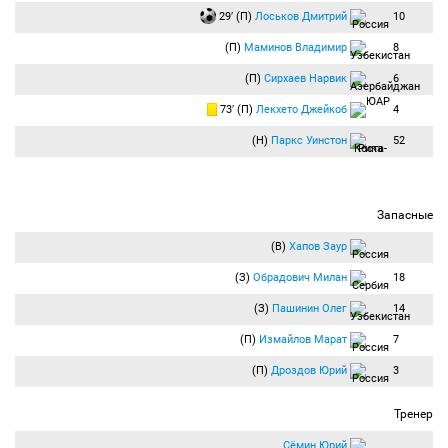
29′ (П)
Лоськов Дмитрий
10
(П)
Маминов Владимир
8
(П)
Сирхаев Нарвик
6
73′ (П)
Лекхето Джейкоб
4
(Н)
Паркс Уинстон
52
Запасные
(В)
Хапов Заур
(З)
Обрадович Милан
18
(З)
Пашинин Олег
14
(П)
Измайлов Марат
7
(П)
Дроздов Юрий
3
Тренер
Сёмин Юрий