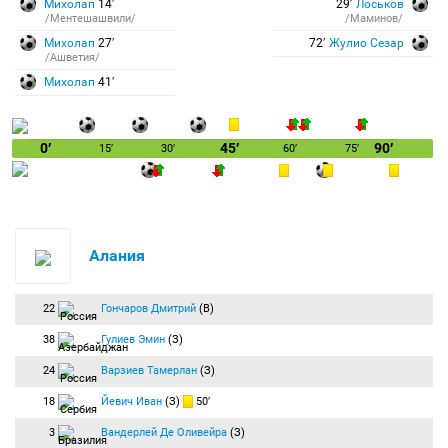
Михолап
14′
29′
Лоськов
/Ментешашвили/
/Маминов/
Михолап
27′
72′
Жулио Сезар
/Ашветия/
Михолап
41′
0′
45′
90′
15′
30′
60′
75′
Алания
22
Гончаров Дмитрий
(В)
38
Гулиев Эмин
(З)
24
Варзиев Тамерлан
(З)
18
Йевич Иван
(З)
50′
3
Вандерлей Де Оливейра
(З)