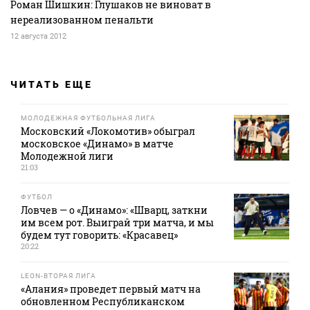
Роман Шишкин: Глушаков не виноват в
нереализованном пенальти
12 августа 2012
ЧИТАТЬ ЕЩЕ
МОЛОДЕЖНАЯ ФУТБОЛЬНАЯ ЛИГА
Московский «Локомотив» обыграл
московское «Динамо» в матче
Молодежной лиги
21:03
ФУТБОЛ
Ловчев — о «Динамо»: «Шварц, заткни
им всем рот. Выиграй три матча, и мы
будем тут говорить: «Красавец»
20:22
LEON-ВТОРАЯ ЛИГА
«Алания» проведет первый матч на
обновленном Республиканском