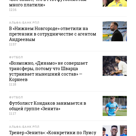
много платили»
12:16
АЛЬФА-БАНК РПЛ
В «Нижнем Новгороде» ответили на
претензии в сотрудничестве с агентом
Андреевым
11:57
ФУТБОЛ
«Возможно, «Динамо» не совершает
трансферы, потому что Шварца
устраивает нынешний состав» —
Корнеев
11:18
ФУТБОЛ
Футболист Кондаков занимается в
общей группе «Зенита»
11:17
АЛЬФА-БАНК РПЛ
Тренер «Зенита»: «Конкретики по Луису