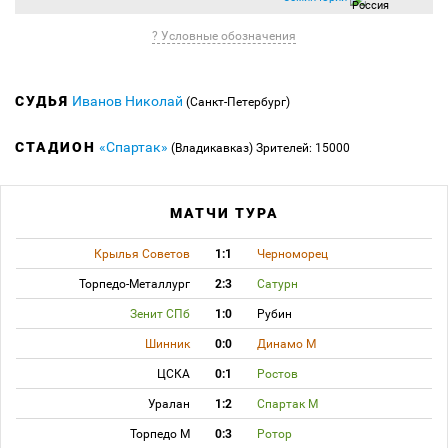
? Условные обозначения
СУДЬЯ
Иванов Николай
(Санкт-Петербург)
СТАДИОН
«Спартак»
(Владикавказ)
Зрителей: 15000
МАТЧИ ТУРА
Крылья Советов
1:1
Черноморец
Торпедо-Металлург
2:3
Сатурн
Зенит СПб
1:0
Рубин
Шинник
0:0
Динамо М
ЦСКА
0:1
Ростов
Уралан
1:2
Спартак М
Торпедо М
0:3
Ротор