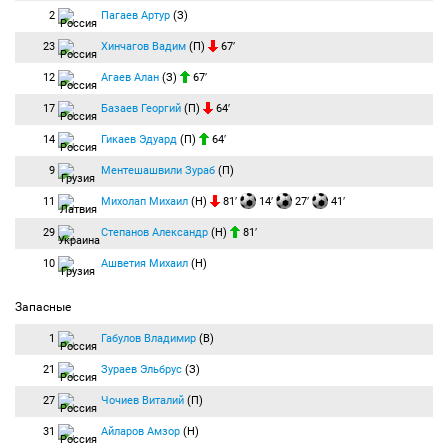
2
Пагаев Артур
(З)
23
Хинчагов Вадим
(П)
67′
12
Агаев Алан
(З)
67′
17
Базаев Георгий
(П)
64′
14
Гикаев Эдуард
(П)
64′
9
Ментешашвили Зураб
(П)
11
Михолап Михаил
(Н)
81′
14′
27′
41′
29
Степанов Александр
(Н)
81′
10
Ашветия Михаил
(Н)
Запасные
1
Габулов Владимир
(В)
21
Зураев Эльбрус
(З)
27
Чочиев Виталий
(П)
31
Айларов Амзор
(Н)