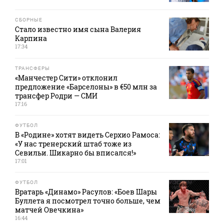
СБОРНЫЕ
Стало известно имя сына Валерия
Карпина
17:34
ТРАНСФЕРЫ
«Манчестер Сити» отклонил
предложение «Барселоны» в €50 млн за
трансфер Родри — СМИ
17:16
ФУТБОЛ
В «Родине» хотят видеть Серхио Рамоса:
«У нас тренерский штаб тоже из
Севильи. Шикарно бы вписался!»
17:01
ФУТБОЛ
Вратарь «Динамо» Расулов: «Боев Шары
Буллета я посмотрел точно больше, чем
матчей Овечкина»
16:44