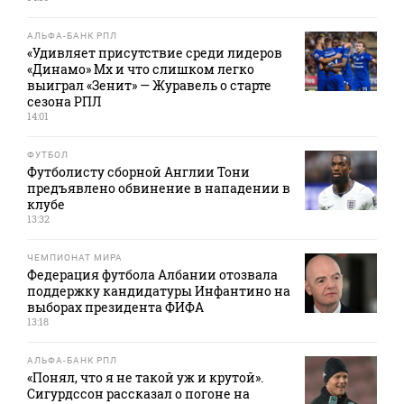
АЛЬФА-БАНК РПЛ
«Удивляет присутствие среди лидеров
«Динамо» Мх и что слишком легко
выиграл «Зенит» — Журавель о старте
сезона РПЛ
14:01
ФУТБОЛ
Футболисту сборной Англии Тони
предъявлено обвинение в нападении в
клубе
13:32
ЧЕМПИОНАТ МИРА
Федерация футбола Албании отозвала
поддержку кандидатуры Инфантино на
выборах президента ФИФА
13:18
АЛЬФА-БАНК РПЛ
«Понял, что я не такой уж и крутой».
Сигурдссон рассказал о погоне на