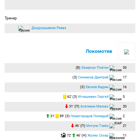
Тренер
Дзодзуашвили Реваз
Локомотив
(В)
Захарчук Платон
50
(З)
Сенников Дмитрий
17
(З)
Евсеев Вадим
16
62′ (З)
Игнашевич Сергей
5
31′ (П)
Асатиани Малхаз
30
31′
89′ (З)
Нижегородов Геннадий
2
46′ (П)
Мнгуни Тхабо
21
72′
46′ (Н)
Жулио Сезар
11