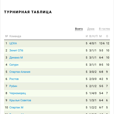
ТУРНИРНАЯ ТАБЛИЦА
Всего
Дома
В гостях
№
Команда
И
В/Н/П
М
О
1
ЦСКА
5
4/0/1
12-6
12
2
Зенит СПб
5
3/1/1
5-3
10
3
Динамо М
5
3/1/1
6-4
10
4
Сатурн
5
3/1/1
8-5
10
5
Спартак-Алания
5
3/0/2
6-8
9
6
Ростов
5
2/3/0
4-2
9
7
Рубин
5
2/1/2
5-5
7
8
Черноморец
5
1/4/0
5-4
7
9
Крылья Советов
5
1/3/1
6-4
6
10
Спартак М
5
1/2/2
6-7
5