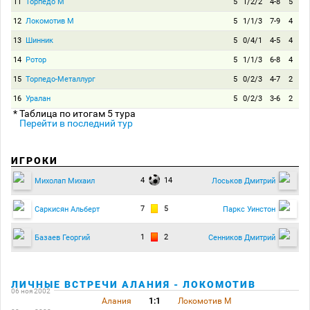
11
Торпедо М
5
1/2/2
4-8
5
12
Локомотив М
5
1/1/3
7-9
4
13
Шинник
5
0/4/1
4-5
4
14
Ротор
5
1/1/3
6-8
4
15
Торпедо-Металлург
5
0/2/3
4-7
2
16
Уралан
5
0/2/3
3-6
2
* Таблица по итогам 5 тура
Перейти в последний тур
ИГРОКИ
4
14
Михолап Михаил
Лоськов Дмитрий
7
5
Саркисян Альберт
Паркс Уинстон
1
2
Базаев Георгий
Сенников Дмитрий
ЛИЧНЫЕ ВСТРЕЧИ АЛАНИЯ - ЛОКОМОТИВ
06 ноя 2002
Алания
1:1
Локомотив М