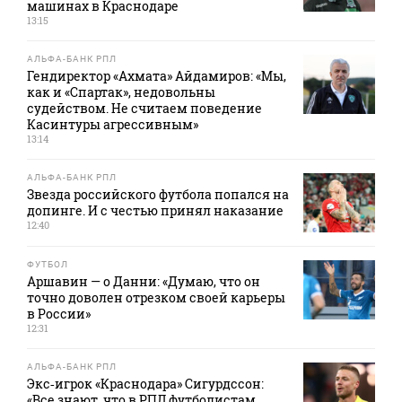
машинах в Краснодаре
13:15
АЛЬФА-БАНК РПЛ
Гендиректор «Ахмата» Айдамиров: «Мы,
как и «Спартак», недовольны
судейством. Не считаем поведение
Касинтуры агрессивным»
13:14
АЛЬФА-БАНК РПЛ
Звезда российского футбола попался на
допинге. И с честью принял наказание
12:40
ФУТБОЛ
Аршавин — о Данни: «Думаю, что он
точно доволен отрезком своей карьеры
в России»
12:31
АЛЬФА-БАНК РПЛ
Экс‑игрок «Краснодара» Сигурдссон:
«Все знают, что в РПЛ футболистам