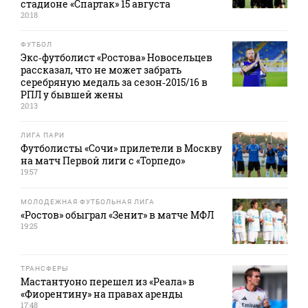
стадионе «Спартак» 15 августа
20:18
ФУТБОЛ
Экс‑футболист «Ростова» Новосельцев
рассказал, что не может забрать
серебряную медаль за сезон‑2015/16 в
РПЛ у бывшей жены
20:13
ЛИГА ПАРИ
Футболисты «Сочи» прилетели в Москву
на матч Первой лиги с «Торпедо»
19:57
МОЛОДЕЖНАЯ ФУТБОЛЬНАЯ ЛИГА
«Ростов» обыграл «Зенит» в матче МФЛ
19:25
ТРАНСФЕРЫ
Мастантуоно перешел из «Реала» в
«Фиорентину» на правах аренды
17:48