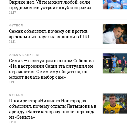
Энрике нет. Уйти может любой, если
предложение устроит клуб и игрока»
11:17
ФУТБОЛ
Семак объяснил, почему он против
«рекламных пауз» на водопой в РПЛ
11:11
АЛЬФА-БАНК РПЛ
Семак — о ситуации с сыном Соболева:
«На настроении Саши эта ситуация не
отражается. С кем ему общаться, он
может делать выбор сам»
11:11
ФУТБОЛ
Гендиректор «Нижнего Новгорода»
объяснил, почему отдали Латышонка в
аренду «Балтике» сразу после перехода
из «Зенита»
11:01