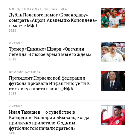
МОЛОДЕЖНАЯ ФУТБОЛЬНАЯ ЛИГА
Дубль Полевого помог «Краснодару»
обыграть «Акрон‑Академию Коноплева»
в матче МФЛ
16:19
ФУТБОЛ
Тренер «Динамо» Шварц: «Овечкин —
легенда. В любое время мы его ждем»
16:19
ЧЕМПИОНАТ МИРА
Президент Норвежской федерации
футбола призвала Инфантино уйти в
отставку с поста главы ФИФА
14:58
ФУТБОЛ
Инал Танашев — о судействе в
Кабардино‑Балкарии: «Бывало, когда
прилично прилетало. С одним
футболистом начали драться»
14:16