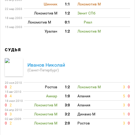
Шинник
1:1
Локомотив М
22 мар 2003
Локомотив М
1:2
Зенит СПб
18 мар 2003
Локомотив М
0:1
Реал
15 мар 2003
Уралан
1:2
Локомотив М
СУДЬЯ
Иванов Николай
(Санкт-Петербург)
20 ноя 2010
0
2
Ростов
1:2
Локомотив М
3
0
15 авг 2010
0
4
Амкар
1:0
Алания
5
0
18 июл 2010
0
2
Локомотив М
3:0
Алания
3
0
04 апр 2010
0
3
Локомотив М
3:2
Динамо М
1
0
02 авг 2009
0
2
Локомотив М
2:0
Ростов
3
0