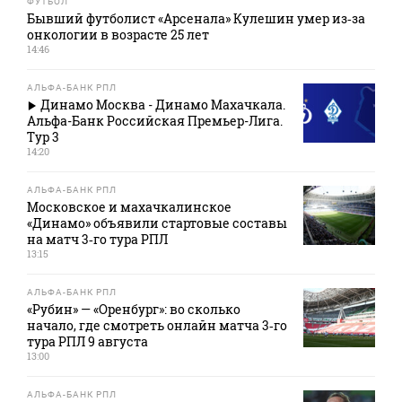
ФУТБОЛ
Бывший футболист «Арсенала» Кулешин умер из‑за
онкологии в возрасте 25 лет
14:46
АЛЬФА-БАНК РПЛ
Динамо Москва - Динамо Махачкала.
Альфа-Банк Российская Премьер-Лига.
Тур 3
14:20
АЛЬФА-БАНК РПЛ
Московское и махачкалинское
«Динамо» объявили стартовые составы
на матч 3‑го тура РПЛ
13:15
АЛЬФА-БАНК РПЛ
«Рубин» — «Оренбург»: во сколько
начало, где смотреть онлайн матча 3‑го
тура РПЛ 9 августа
13:00
АЛЬФА-БАНК РПЛ