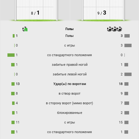
1
3
8 /
9 /
Голы
1
Голы
3
0
с игры
3
1
со стандартного положения
0
1
забитые правой ногой
1
0
забитые левой ногой
2
13
Удар(ы) по воротам
18
8
в створ ворот
9
4
в сторону ворот (мимо ворот)
7
1
блокированные
2
11
с игры
15
1
со стандартного положения
1