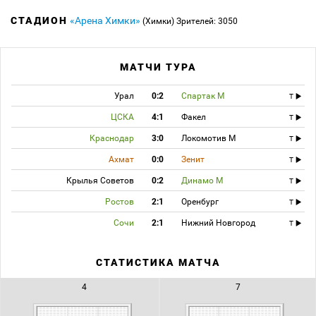
Счёт 1:3.
СТАДИОН
«Арена Химки»
Итоговый счёт 1:3.
(Химки)
Зрителей: 3050
"Химки" побеждают и набирают три очка. До новых встреч.
МАТЧИ ТУРА
Урал
0:2
Спартак М
T
ЦСКА
4:1
Факел
T
Краснодар
3:0
Локомотив М
T
Ахмат
0:0
Зенит
T
Крылья Советов
0:2
Динамо М
T
Ростов
2:1
Оренбург
T
Сочи
2:1
Нижний Новгород
T
СТАТИСТИКА МАТЧА
4
7