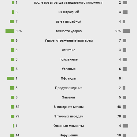
1
после розыгрыша стандартного положения
2
6
из штрафной
14
7
из-за штрафной
4
62%
точности ударов
50%
6
Удары отраженные вратарем
7
3
отбитые
3
3
пойманные
4
5
Угловые
6
1
Офсайды
0
3
Предупреждения
2
5
Замены
5
52
% владения мячом
48
79
% точных передач
78
1
Опасные моменты
4
14
Нарушения
10