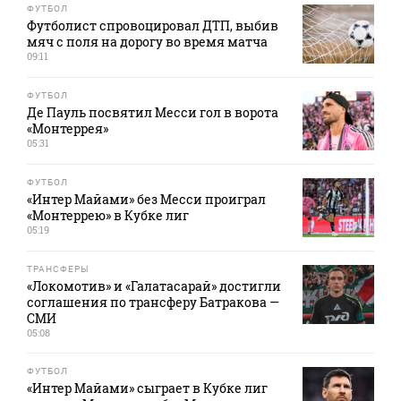
ФУТБОЛ
Футболист спровоцировал ДТП, выбив
мяч с поля на дорогу во время матча
09:11
ФУТБОЛ
Де Пауль посвятил Месси гол в ворота
«Монтеррея»
05:31
ФУТБОЛ
«Интер Майами» без Месси проиграл
«Монтеррею» в Кубке лиг
05:19
ТРАНСФЕРЫ
«Локомотив» и «Галатасарай» достигли
соглашения по трансферу Батракова —
СМИ
05:08
ФУТБОЛ
«Интер Майами» сыграет в Кубке лиг