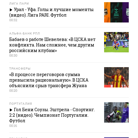
ЛИГА ПАРИ
Урал - Уфа. Голы и лучшие моменты
(видео). Лига PARI. Футбол
00:32
АЛЬФА-БАНК РПЛ
Бабаев о работе Шевелева: «В ЦСКА нет
конфликта. Нам сложнее, чем другим
российским клубам»
00:30
ТРАНСФЕРЫ
«В процессе переговоров сумма
превысила рациональную». В ЦСКА
объяснили срыв трансфера Жуана
00:20
ПОРТУГАЛИЯ
Гол Бени Соузы. Эштрела - Спортинг.
2:2 (видео). Чемпионат Португалии.
Футбол
00:16