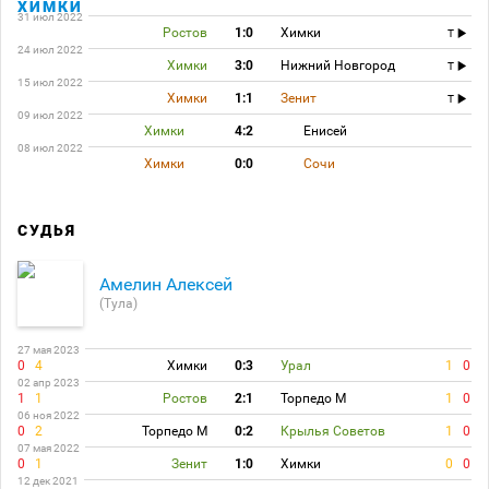
ХИМКИ
31 июл 2022
Ростов
1:0
Химки
T
24 июл 2022
Химки
3:0
Нижний Новгород
T
15 июл 2022
Химки
1:1
Зенит
T
09 июл 2022
Химки
4:2
Енисей
08 июл 2022
Химки
0:0
Сочи
СУДЬЯ
Амелин Алексей
(Тула)
27 мая 2023
0
4
Химки
0:3
Урал
1
0
02 апр 2023
1
1
Ростов
2:1
Торпедо М
1
0
06 ноя 2022
0
2
Торпедо М
0:2
Крылья Советов
1
0
07 мая 2022
0
1
Зенит
1:0
Химки
0
0
12 дек 2021