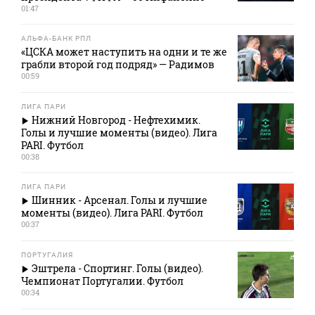
01:47
АЛЬФА-БАНК РПЛ
«ЦСКА может наступить на одни и те же
грабли второй год подряд» — Радимов
00:59
ЛИГА ПАРИ
Нижний Новгород - Нефтехимик.
Голы и лучшие моменты (видео). Лига
PARI. Футбол
00:38
ЛИГА ПАРИ
Шинник - Арсенал. Голы и лучшие
моменты (видео). Лига PARI. Футбол
00:37
ПОРТУГАЛИЯ
Эштрела - Спортинг. Голы (видео).
Чемпионат Португалии. Футбол
00:34