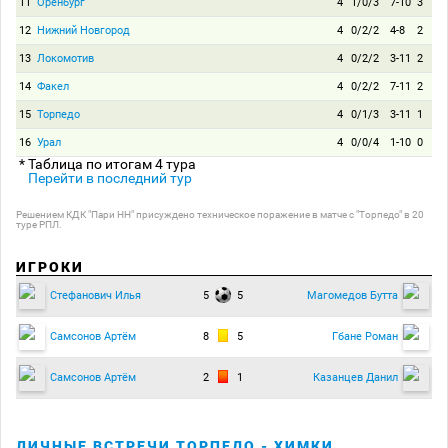
11
Оренбург
4
1/0/3
7-10
3
12
Нижний Новгород
4
0/2/2
4-8
2
13
Локомотив
4
0/2/2
3-11
2
14
Факел
4
0/2/2
7-11
2
15
Торпедо
4
0/1/3
3-11
1
16
Урал
4
0/0/4
1-10
0
* Таблица по итогам 4 тура
Перейти в последний тур
Решением КДК "Пари НН" присуждено техническое поражение в матче с "Торпедо" в 20
туре РПЛ.
ИГРОКИ
5
5
Стефанович Илья
Магомедов Бутта
8
5
Самсонов Артём
Гбане Роман
2
1
Самсонов Артём
Казанцев Данил
ЛИЧНЫЕ ВСТРЕЧИ ТОРПЕДО - ХИМКИ