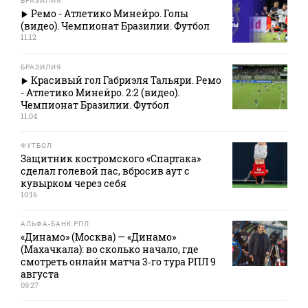
БРАЗИЛИЯ
Ремо - Атлетико Минейро. Голы
(видео). Чемпионат Бразилии. Футбол
11:12
БРАЗИЛИЯ
Красивый гол Габриэля Тальяри. Ремо
- Атлетико Минейро. 2:2 (видео).
Чемпионат Бразилии. Футбол
11:04
ФУТБОЛ
Защитник костромского «Спартака»
сделал голевой пас, вбросив аут с
кувырком через себя
10:16
АЛЬФА-БАНК РПЛ
«Динамо» (Москва) — «Динамо»
(Махачкала): во сколько начало, где
смотреть онлайн матча 3‑го тура РПЛ 9
августа
09:27