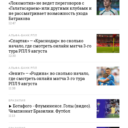
«Локомотив» не ведет переговоров с
«Галатасараем» или другими клубами и
не рассматривает возможность ухода
Батракова
12:47
АЛЬФА-БАНК РПЛ
«Спартак» — «Краснодар»: во сколько
начало, где смотреть онлайн матча 3‑го
тура РПЛ 9 августа
12:30
АЛЬФА-БАНК РПЛ
«Зенит» — «Родина»: во сколько начало,
где смотреть онлайн матча 3‑го тура
РПЛ 9 августа
11:38
БРАЗИЛИЯ
Ботафого - Флуминенсе. Голы (видео).
Чемпионат Бразилии. Футбол
11:13