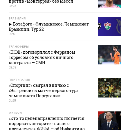
против «Монтеррея» без Месси
03:27
БРАЗИЛИЯ
Ботафого - Флуминенсе. Чемпионат
Бразилии. Тур 22
02:46
ТРАНСФЕРЫ
«ПСЖ» договорился с Ферраном
Торресом об условиях личного
контракта — СМИ
02:39
ПОРТУГАЛИЯ
«Спортинг» сыграл вничью с
«Эштрелой» в матче первого тура
чемпионата Португалии
01:55
ФУТБОЛ
«Кто‑то целенаправленно пытается
подорвать авторитет нашего
президента». ФИФА — об Инфантино