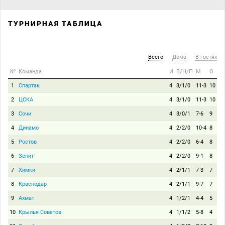
ТУРНИРНАЯ ТАБЛИЦА
Всего
Дома
В гостях
№
Команда
И
В/Н/П
М
О
1
Спартак
4
3/1/0
11-3
10
2
ЦСКА
4
3/1/0
11-3
10
3
Сочи
4
3/0/1
7-6
9
4
Динамо
4
2/2/0
10-4
8
5
Ростов
4
2/2/0
6-4
8
6
Зенит
4
2/2/0
9-1
8
7
Химки
4
2/1/1
7-3
7
8
Краснодар
4
2/1/1
9-7
7
9
Ахмат
4
1/2/1
4-4
5
10
Крылья Советов
4
1/1/2
5-8
4