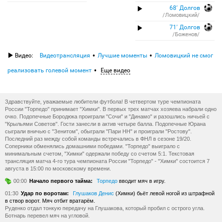
68′ Долгов
/Ломовицкий/
71′ Долгов
/Боженов/
Видео:
Видеотрансляция
Лучшие моменты
Ломовицкий не смог
реализовать голевой момент
Еще видео
Здравствуйте, уважаемые любители футбола! В четвертом туре чемпионата
России "Торпедо" принимает "Химки". В первых трех матчах хозяева набрали одно
очко. Подопечные Бородюка проиграли "Cочи" и "Динамо" и разошлись ничьей с
"Крыльями Советов". Гости занесли в актив четыре балла. Подопечные Юрана
сыграли вничью с "Зенитом", обыграли "Пари НН" и проиграли "Ростову".
Последний раз между собой команды встречались в ФНЛ в сезоне 19/20.
Соперники обменялись домашними победами. "Торпедо" выиграло с
минимальным счетом, "Химки" одержали победу со счетом 5:1. Текстовая
трансляция матча 4-го тура чемпионата России "Торпедо" - "Химки" состоится 7
августа в 15:00 по московскому времени.
00:00
Начало первого тайма:
Торпедо
вводит мяч в игру.
01:30
Удар по воротам:
Глушаков Денис
(Химки) бьёт левой ногой из штрафной
в створ ворот. Мяч отбит вратарём.
Руденко отдал тонкую передачу на Глушакова, который пробил с острого угла.
Ботнарь перевел мяч на угловой.