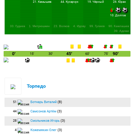
21. Камышев
44. Кухарчук
19. Чёрный
26. Юран
Подача на дальний угол вратарской, Гбане головой пробил мимо ворот.
44:11
Ломовицкий получил по ногам возле штрафной соперника. "Химки" получают
10. Долгов
право на стандарт.
45:00
Компенсированное время тайма — 1 минута.
33. Гудиев
1. Митрюшкин
23. Волков
4. Идову
99. Гулиев
90. Камлашев
39. Адеми
+00:13
Удар по воротам:
Глушаков Денис
(Химки) бьёт правой ногой из-за
пределов штрафной. Мяч блокирован.
Глушаков низом пробил со стандарта. Мяч попал в защитника.
+01:18
Удар по воротам:
Гбане Роман
(Химки) бьёт правой ногой из-за пределов
штрафной в створ ворот. Мяч пойман вратарём.
0′
45′
90′
15′
30′
60′
75′
Гбане с дистанции нанес удар. Ботнарь уверенно поймал мяч.
+01:22
Конец первого тайма:
Продолжительность игрового времени —
46:22. Счёт 1:1.
1:1 после первого тайма. Команды уходят на перерыв.
45:00
Начало второго тайма:
Химки
вводит мяч в игру.
Торпедо
46:42
Глушаков со стандарта выполнил подачу в штрафную. Кожемякин головой
вынес мяч.
51
Ботнарь Виталий
(В)
47:26
Угловой:
Глушаков Денис
(Химки) вводит мяч с левого угла поля.
47:36
Наказание:
Мирзов Резиуан
(Химки) получает предупреждение.
44
Самсонов Артём
(З)
После розыгрыша углового Мирзов получил передачу в штрафной и упал. Желтую
карточку за симуляцию показал судья.
28
Смольников Игорь
(З)
49:07
Удар по воротам:
Караев Давид
(Торпедо) бьёт правой ногой из-за
4
Кожемякин Олег
(З)
пределов штрафной в створ ворот. Мяч отбит вратарём.