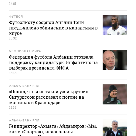
14:01
ФУТБОЛ
Футболисту сборной Англии Тони
предъявлено обвинение в нападении в
клубе
13:32
ЧЕМПИОНАТ МИРА
Федерация футбола Албании отозвала
поддержку кандидатуры Инфантино на
выборах президента ФИФА
13:18
АЛЬФА-БАНК РПЛ
«Понял, что я не такой уж и крутой».
Сигурдссон рассказал о погоне на
машинах в Краснодаре
13:15
АЛЬФА-БАНК РПЛ
Гендиректор «Ахмата» Айдамиров: «Мы,
как и «Спартак», недовольны