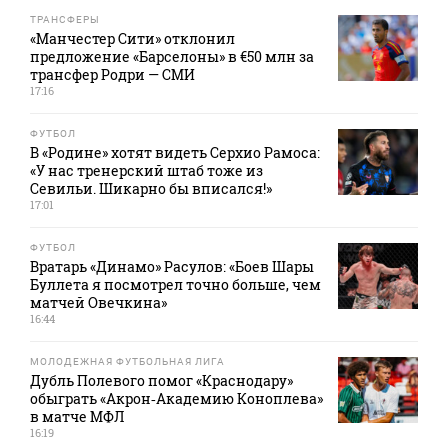
ТРАНСФЕРЫ
«Манчестер Сити» отклонил
предложение «Барселоны» в €50 млн за
трансфер Родри — СМИ
17:16
ФУТБОЛ
В «Родине» хотят видеть Серхио Рамоса:
«У нас тренерский штаб тоже из
Севильи. Шикарно бы вписался!»
17:01
ФУТБОЛ
Вратарь «Динамо» Расулов: «Боев Шары
Буллета я посмотрел точно больше, чем
матчей Овечкина»
16:44
МОЛОДЕЖНАЯ ФУТБОЛЬНАЯ ЛИГА
Дубль Полевого помог «Краснодару»
обыграть «Акрон‑Академию Коноплева»
в матче МФЛ
16:19