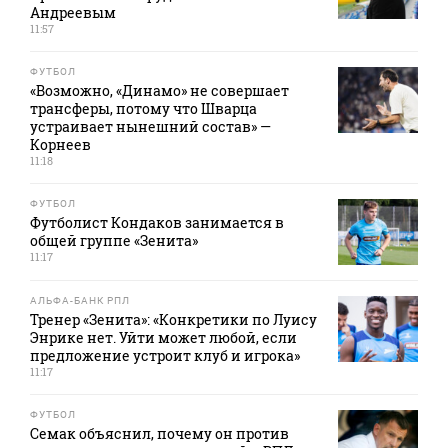
Андреевым
11:57
ФУТБОЛ
«Возможно, «Динамо» не совершает
трансферы, потому что Шварца
устраивает нынешний состав» —
Корнеев
11:18
ФУТБОЛ
Футболист Кондаков занимается в
общей группе «Зенита»
11:17
АЛЬФА-БАНК РПЛ
Тренер «Зенита»: «Конкретики по Луису
Энрике нет. Уйти может любой, если
предложение устроит клуб и игрока»
11:17
ФУТБОЛ
Семак объяснил, почему он против