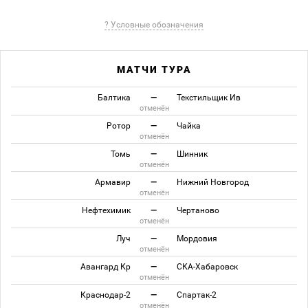
? Условные обозначения
МАТЧИ ТУРА
Балтика
—
Текстильщик Ив
отменён
Ротор
—
Чайка
отменён
Томь
—
Шинник
отменён
Армавир
—
Нижний Новгород
отменён
Нефтехимик
—
Чертаново
отменён
Луч
—
Мордовия
отменён
Авангард Кр
—
СКА-Хабаровск
отменён
Краснодар-2
—
Спартак-2
отменён