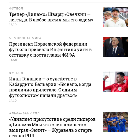
ФУТБОЛ
Тренер «Динамо» Шварц: «Овечкин —
легенда. В любое время мы его ждем»
16:19
ЧЕМПИОНАТ МИРА
Президент Норвежской федерации
футбола призвала Инфантино уйти в
отставку с поста главы ФИФА
14:58
ФУТБОЛ
Инал Танашев — о судействе в
Кабардино‑Балкарии: «Бывало, когда
прилично прилетало. С одним
футболистом начали драться»
14:16
АЛЬФА-БАНК РПЛ
«Удивляет присутствие среди лидеров
«Динамо» Мх и что слишком легко
выиграл «Зенит» — Журавель о старте
сезона РПЛ