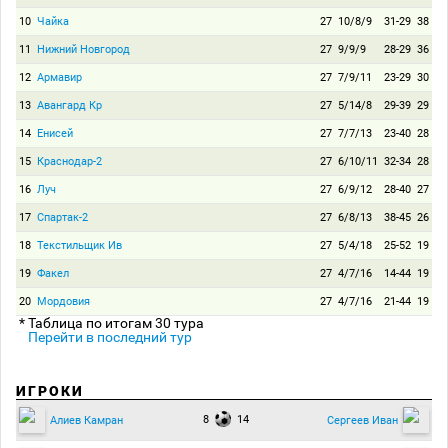
10
Чайка
27
10/8/9
31-29
38
11
Нижний Новгород
27
9/9/9
28-29
36
12
Армавир
27
7/9/11
23-29
30
13
Авангард Кр
27
5/14/8
29-39
29
14
Енисей
27
7/7/13
23-40
28
15
Краснодар-2
27
6/10/11
32-34
28
16
Луч
27
6/9/12
28-40
27
17
Спартак-2
27
6/8/13
38-45
26
18
Текстильщик Ив
27
5/4/18
25-52
19
19
Факел
27
4/7/16
14-44
19
20
Мордовия
27
4/7/16
21-44
19
* Таблица по итогам 30 тура
Перейти в последний тур
ИГРОКИ
8
14
Алиев Камран
Сергеев Иван