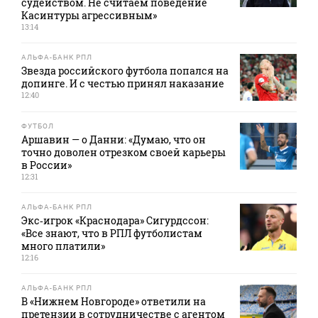
судейством. Не считаем поведение
Касинтуры агрессивным»
13:14
АЛЬФА-БАНК РПЛ
Звезда российского футбола попался на
допинге. И с честью принял наказание
12:40
ФУТБОЛ
Аршавин — о Данни: «Думаю, что он
точно доволен отрезком своей карьеры
в России»
12:31
АЛЬФА-БАНК РПЛ
Экс‑игрок «Краснодара» Сигурдссон:
«Все знают, что в РПЛ футболистам
много платили»
12:16
АЛЬФА-БАНК РПЛ
В «Нижнем Новгороде» ответили на
претензии в сотрудничестве с агентом