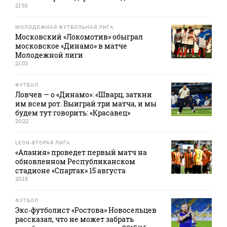
21:56
МОЛОДЕЖНАЯ ФУТБОЛЬНАЯ ЛИГА
Московский «Локомотив» обыграл
московское «Динамо» в матче
Молодежной лиги
21:03
ФУТБОЛ
Ловчев — о «Динамо»: «Шварц, заткни
им всем рот. Выиграй три матча, и мы
будем тут говорить: «Красавец»
20:22
LEON-ВТОРАЯ ЛИГА
«Алания» проведет первый матч на
обновленном Республиканском
стадионе «Спартак» 15 августа
20:18
ФУТБОЛ
Экс‑футболист «Ростова» Новосельцев
рассказал, что не может забрать