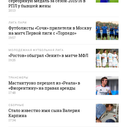
серебряную медаль за сезон‑2015/16 в
РПЛ у бывшей жены
20:13
ЛИГА ПАРИ
Футболисты «Сочи» прилетели в Москву
на матч Первой лиги с «Торпедо»
19:57
МОЛОДЕЖНАЯ ФУТБОЛЬНАЯ ЛИГА
«Ростов» обыграл «Зенит» в матче МФЛ
19:25
ТРАНСФЕРЫ
Мастантуоно перешел из «Реала» в
«Фиорентину» на правах аренды
17:48
СБОРНЫЕ
Стало известно имя сына Валерия
Карпина
17:34