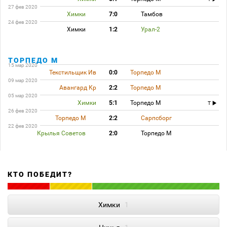
27 фев 2020
Химки
7:0
Тамбов
24 фев 2020
Химки
1:2
Урал-2
ТОРПЕДО М
15 мар 2020
Текстильщик Ив
0:0
Торпедо М
09 мар 2020
Авангард Кр
2:2
Торпедо М
05 мар 2020
Химки
5:1
Торпедо М
T
26 фев 2020
Торпедо М
2:2
Сарпсборг
22 фев 2020
Крылья Советов
2:0
Торпедо М
КТО ПОБЕДИТ?
Химки
1