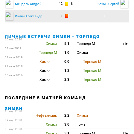
12
8
Мендель Андрей
Божин Сергей
1
-
Филин Александр
ЛИЧНЫЕ ВСТРЕЧИ ХИМКИ - ТОРПЕДО
05 мар 2020
Химки
5:1
Торпедо М
T
08 сен 2019
Торпедо М
1:0
Химки
02 июл 2019
Химки
0:0
Торпедо М
22 июн 2018
Химки
1:2
Торпедо М
05 июл 2016
Химки
2:3
Торпедо М
ПОСЛЕДНИЕ 5 МАТЧЕЙ КОМАНД
ХИМКИ
15 мар 2020
Нефтехимик
2:2
Химки
09 мар 2020
Химки
3:0
Томь
05 мар 2020
Химки
5:1
Торпедо М
T