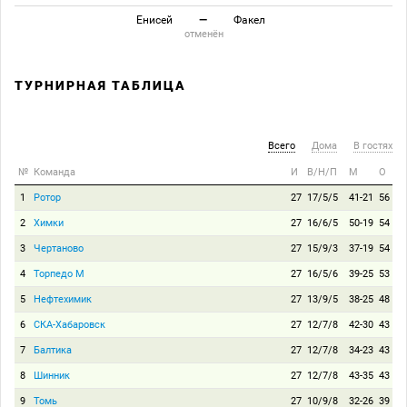
Енисей
—
Факел
отменён
ТУРНИРНАЯ ТАБЛИЦА
Всего
Дома
В гостях
№
Команда
И
В/Н/П
М
О
1
Ротор
27
17/5/5
41-21
56
2
Химки
27
16/6/5
50-19
54
3
Чертаново
27
15/9/3
37-19
54
4
Торпедо М
27
16/5/6
39-25
53
5
Нефтехимик
27
13/9/5
38-25
48
6
СКА-Хабаровск
27
12/7/8
42-30
43
7
Балтика
27
12/7/8
34-23
43
8
Шинник
27
12/7/8
43-35
43
9
Томь
27
10/9/8
32-26
39