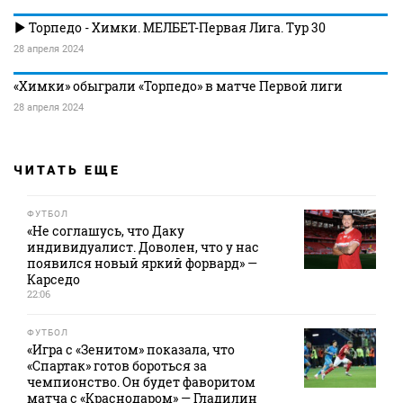
Торпедо - Химки. МЕЛБЕТ-Первая Лига. Тур 30
28 апреля 2024
«Химки» обыграли «Торпедо» в матче Первой лиги
28 апреля 2024
ЧИТАТЬ ЕЩЕ
ФУТБОЛ
«Не соглашусь, что Даку
индивидуалист. Доволен, что у нас
появился новый яркий форвард» —
Карседо
22:06
ФУТБОЛ
«Игра с «Зенитом» показала, что
«Спартак» готов бороться за
чемпионство. Он будет фаворитом
матча с «Краснодаром» — Гладилин