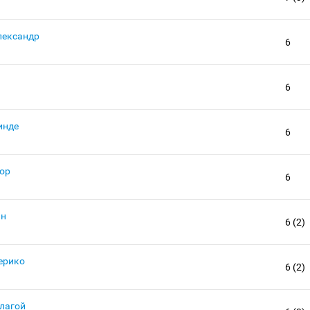
лександр
6
6
инде
6
ор
6
ан
6 (2)
ерико
6 (2)
Благой