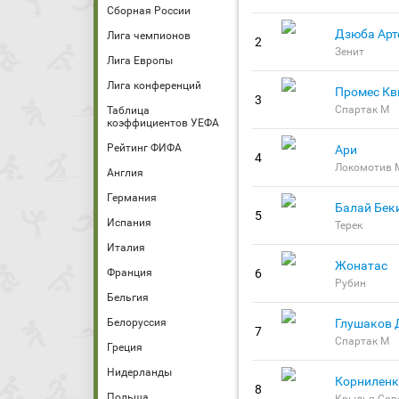
Сборная России
Дзюба Арт
Лига чемпионов
2
Зенит
Лига Европы
Лига конференций
Промес Кв
3
Спартак М
Таблица
коэффициентов УЕФА
Рейтинг ФИФА
Ари
4
Локомотив 
Англия
Германия
Балай Бек
5
Испания
Терек
Италия
Жонатас
Франция
6
Рубин
Бельгия
Глушаков 
Белоруссия
7
Спартак М
Греция
Нидерланды
Корниленк
8
Польша
Крылья Сов