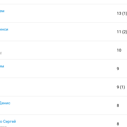
ем
13 (1
инси
11 (2
10
М
им
9
9 (1)
Денис
8
о Сергей
8
етов