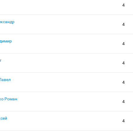
4
ександр
4
димир
4
т
4
Павел
4
ко Роман
4
ксей
4