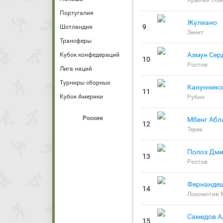
Португалия
Жулиано
9
Шотландия
Зенит
Трансферы
Азмун Сер
Кубок конфедераций
10
Ростов
Лига наций
Турниры сборных
Кануннико
11
Кубок Америки
Рубин
Россия
Мбенг Абл
12
Терек
Полоз Дми
13
Ростов
Фернанде
14
Локомотив 
Самедов А
15