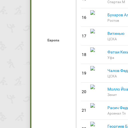
Спартак М
Бухаров А
16
Ростов
Витинью
17
ЦСКА
Европа
Фатаи Кех
18
Уфа
Чалов Фед
19
ЦСКА
Молло Йо
20
Зенит
Расич Фед
21
Арсенал Тл
Георгиев 