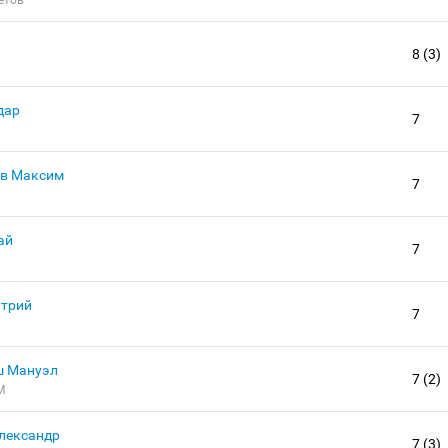
8 (3)
дар
7
в Максим
7
ай
7
трий
7
ш Мануэл
7 (2)
М
лександр
7 (3)