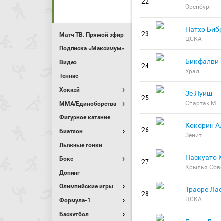
22
Оренбург
Натхо Биб
23
Матч ТВ. Прямой эфир
ЦСКА
Подписка «Максимум»
Бикфалви 
Видео
24
Урал
Теннис
Хоккей
Зе Луиш
25
Спартак М
MMA/Единоборства
Фигурное катание
Кокорин А
26
Биатлон
Зенит
Лыжные гонки
Паскуато 
Бокс
27
Крылья Сов
Допинг
Олимпийские игры
Траоре Ла
28
ЦСКА
Формула-1
Баскетбол