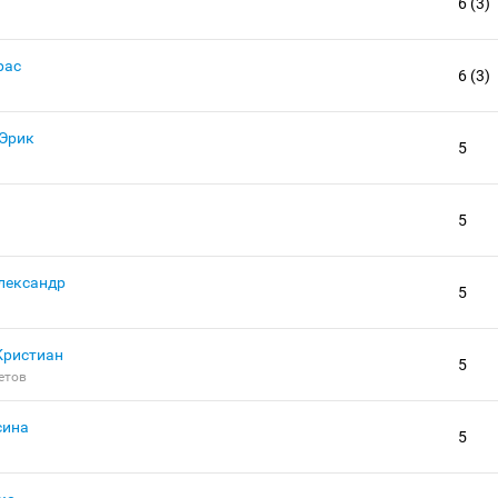
6 (3)
рас
6 (3)
Эрик
5
5
лександр
5
Кристиан
5
етов
сина
5