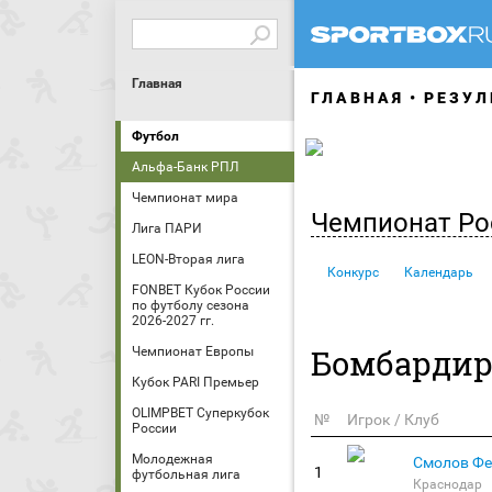
Главная
ГЛАВНАЯ
РЕЗУЛ
Футбол
Альфа-Банк РПЛ
Чемпионат мира
Чемпионат Ро
Лига ПАРИ
LEON-Вторая лига
Конкурс
Календарь
FONBET Кубок России
по футболу сезона
2026-2027 гг.
Бомбарди
Чемпионат Европы
Кубок PARI Премьер
OLIMPBET Суперкубок
№
Игрок / Клуб
России
Молодежная
Смолов Фе
1
футбольная лига
Краснодар