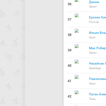
Данни
36
Зенит
Ерохин Ал
37
Ростов
Ильин Вла
38
Урал
Мак Робер
39
Зенит
Нехайчик 
40
Оренбург
Павлючен
41
Урал
Пугин Але
42
Томь