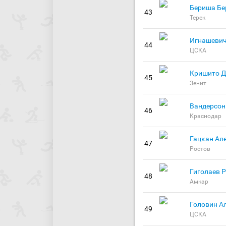
Бериша Бе
43
Терек
Игнашевич
44
ЦСКА
Кришито 
45
Зенит
Вандерсон
46
Краснодар
Гацкан Ал
47
Ростов
Гиголаев 
48
Амкар
Головин А
49
ЦСКА