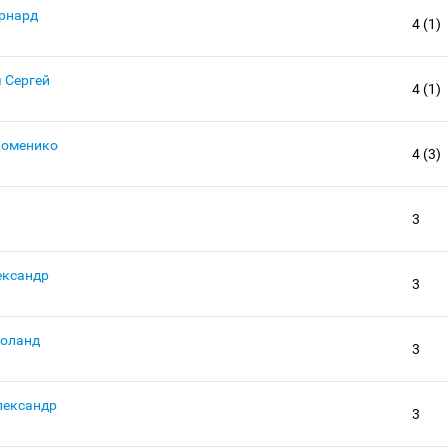
рнард
4 (1)
 Сергей
4 (1)
Доменико
4 (3)
3
ександр
3
Роланд
3
лександр
3