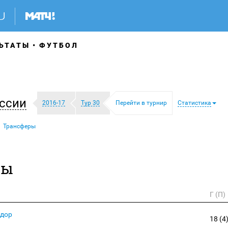
ЬТАТЫ
ФУТБОЛ
ссии
2016-17
Тур 30
Перейти в турнир
Статистика
Трансферы
ры
Г (П)
дор
18 (4