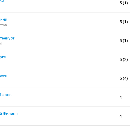
ко
5 (1)
анни
5 (1)
етов
тенкурт
5 (1)
М
рге
5 (2)
рсен
5 (4)
Джано
4
й Филипп
4