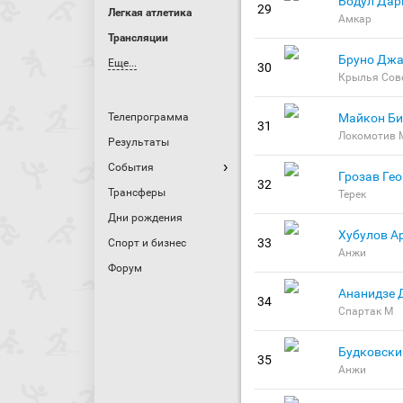
Бодул Дар
29
Легкая атлетика
Амкар
Трансляции
Бруно Дж
Еще...
30
Крылья Сов
Майкон Би
Телепрограмма
31
Локомотив 
Результаты
События
Грозав Гео
32
Трансферы
Терек
Дни рождения
Хубулов А
33
Спорт и бизнес
Анжи
Форум
Ананидзе 
34
Спартак М
Будковски
35
Анжи