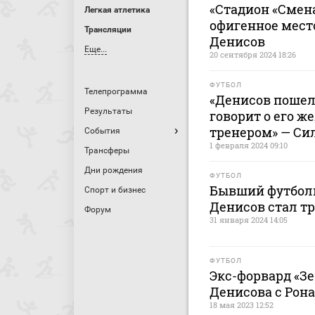
«Стадион «Смена
Легкая атлетика
офигенное место
Трансляции
Денисов
Еще...
20 сентября 2024 18:26
ФУТБОЛ
Телепрограмма
«Денисов пошел 
Результаты
говорит о его ж
тренером» — Си
События
1 февраля 2024 09:10
Трансферы
Дни рождения
ФУТБОЛ
Бывший футболи
Спорт и бизнес
Денисов стал т
Форум
31 января 2024 14:05
ФУТБОЛ
Экс-форвард «З
Денисова с Рон
18 мая 2023 12:52