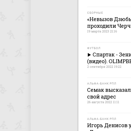
СБОРНЫЕ
«Невызов Дзюбы
проходили Черч
19 марта 2023 21:16
ФУТБОЛ
Спартак - Зени
(видео). OLIMPB
2 сентября 2022 19:22
АЛЬФА-БАНК РПЛ
Семак высказал
свой адрес
26 августа 2022 11:11
АЛЬФА-БАНК РПЛ
Игорь Денисов у