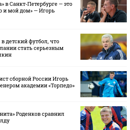
» в Санкт‑Петербурге — это
 и мой дом» — Игорь
в детский футбол, что
елании стать серьезным
лкин
ст сборной России Игорь
ренером академии «Торпедо»
енита» Роденков сравнил
алду