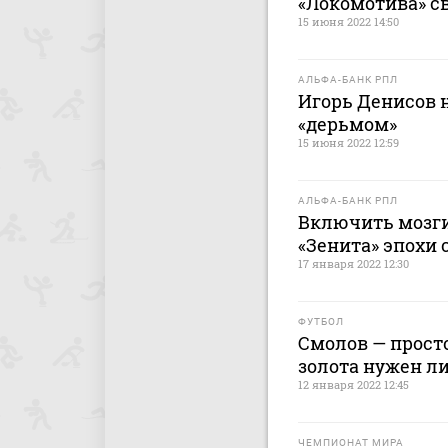
«Локомотива» с
15 июня 2022 14:50
АЛЬФА-БАНК РПЛ
Игорь Денисов 
«дерьмом»
15 июня 2022 12:59
АЛЬФА-БАНК РПЛ
Включить мозги
«Зенита» эпохи
17 января 2022 12:30
ФУТБОЛ
Смолов — просто
золота нужен л
12 января 2022 12:45
ЧЕМПИОНАТ МИРА