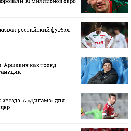
воровали 30 миллионов евро
назвал российский футбол
! Аршавин как тренд
 санкций
 звезда. А «Динамо» для
идер