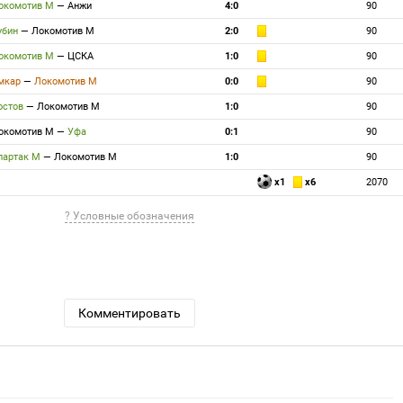
окомотив М
—
Анжи
4:0
90
убин
—
Локомотив М
2:0
90
окомотив М
—
ЦСКА
1:0
90
мкар
—
Локомотив М
0:0
90
остов
—
Локомотив М
1:0
90
окомотив М
—
Уфа
0:1
90
партак М
—
Локомотив М
1:0
90
x1
x6
2070
? Условные обозначения
Комментировать