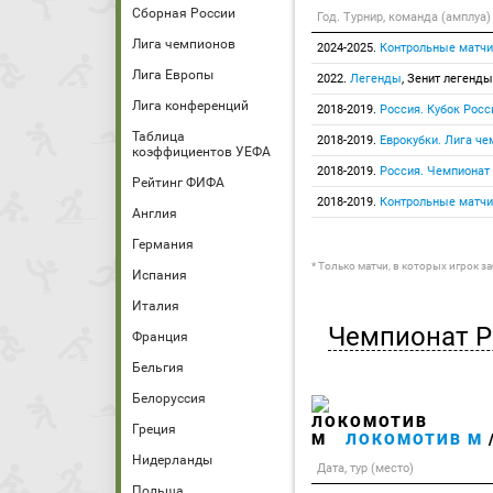
Сборная России
Год. Турнир, команда (амплуа)
Лига чемпионов
2024-2025.
Контрольные матчи
Лига Европы
2022.
Легенды
, Зенит легенды
Лига конференций
2018-2019.
Россия. Кубок Росс
Таблица
2018-2019.
Еврокубки. Лига че
коэффициентов УЕФА
2018-2019.
Россия. Чемпионат
Рейтинг ФИФА
2018-2019.
Контрольные матчи
Англия
Германия
* Только матчи, в которых игрок з
Испания
Италия
Чемпионат Р
Франция
Бельгия
Белоруссия
Греция
ЛОКОМОТИВ М
Нидерланды
Дата, тур (место)
Польша