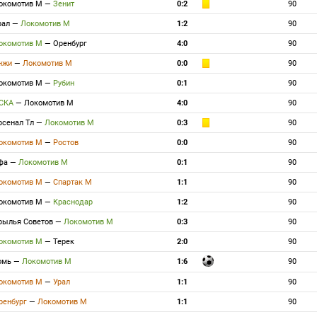
окомотив М
—
Зенит
0:2
90
рал
—
Локомотив М
1:2
90
окомотив М
—
Оренбург
4:0
90
нжи
—
Локомотив М
0:0
90
окомотив М
—
Рубин
0:1
90
СКА
—
Локомотив М
4:0
90
рсенал Тл
—
Локомотив М
0:3
90
окомотив М
—
Ростов
0:0
90
фа
—
Локомотив М
0:1
90
окомотив М
—
Спартак М
1:1
90
окомотив М
—
Краснодар
1:2
90
рылья Советов
—
Локомотив М
0:3
90
окомотив М
—
Терек
2:0
90
омь
—
Локомотив М
1:6
90
окомотив М
—
Урал
1:1
90
ренбург
—
Локомотив М
1:1
90