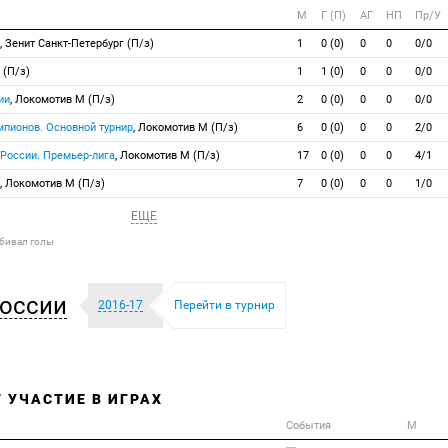
М
Г (П)
АГ
НП
Пр/У
, Зенит Санкт-Петербург (П/з)
1
0 (0)
0
0
0/0
 (П/з)
1
1 (0)
0
0
0/0
ии
, Локомотив М (П/з)
2
0 (0)
0
0
0/0
мпионов. Основной турнир
, Локомотив М (П/з)
6
0 (0)
0
0
2/0
 России. Премьер-лига
, Локомотив М (П/з)
17
0 (0)
0
0
4/1
, Локомотив М (П/з)
7
0 (0)
0
0
1/0
ЕЩЕ
абивал голы
оссии
2016-17
Перейти в турнир
/ УЧАСТИЕ В ИГРАХ
События
М