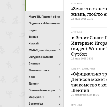
ФУТБОЛ
«Зенит» останет
жизнь, люблю е
Матч ТВ. Прямой эфир
25 мая 2025 21:31
Подписка «Максимум»
Видео
ФУТБОЛ
Зенит Санкт-П
Теннис
Интервью Игоря
Хоккей
(видео). Winlin
MMA/Единоборства
Футбол
Фигурное катание
25 мая 2025 14:32
Биатлон
АЛЬФА-БАНК РПЛ
Лыжные гонки
«Официально тр
Бокс
Денисов может с
Допинг
знакомство с к
Шейнин
Олимпийские игры
30 октября 2024 15:36
Формула-1
Баскетбол
ФУТБОЛ