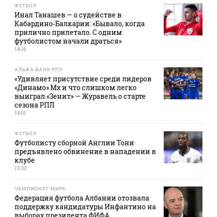
ФУТБОЛ
Инал Танашев — о судействе в
Кабардино‑Балкарии: «Бывало, когда
прилично прилетало. С одним
футболистом начали драться»
14:16
АЛЬФА-БАНК РПЛ
«Удивляет присутствие среди лидеров
«Динамо» Мх и что слишком легко
выиграл «Зенит» — Журавель о старте
сезона РПЛ
14:01
ФУТБОЛ
Футболисту сборной Англии Тони
предъявлено обвинение в нападении в
клубе
13:32
ЧЕМПИОНАТ МИРА
Федерация футбола Албании отозвала
поддержку кандидатуры Инфантино на
выборах президента ФИФА