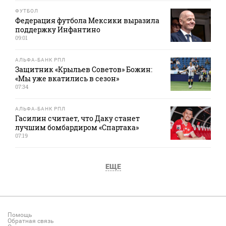
ФУТБОЛ
Федерация футбола Мексики выразила
поддержку Инфантино
09:01
АЛЬФА-БАНК РПЛ
Защитник «Крыльев Советов» Божин:
«Мы уже вкатились в сезон»
07:34
АЛЬФА-БАНК РПЛ
Гасилин считает, что Даку станет
лучшим бомбардиром «Спартака»
07:19
ЕЩЕ
Помощь
Обратная связь