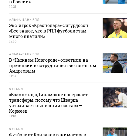
в России»
12:31
АЛЬФА-БАНК РПЛ
Экс‑игрок «Краснодара» Сигурдссон:
«Все знают, что в РПЛ футболистам
много платили»
12:16
АЛЬФА-БАНК РПЛ
В «Нижнем Новгороде» ответили на
претензии в сотрудничестве с агентом
Андреевым
11:57
ФУТБОЛ
«Возможно, «Динамо» не совершает
трансферы, потому что Шварца
устраивает нынешний состав» —
Корнеев
11:18
ФУТБОЛ
Футболист Кондаков занимается в