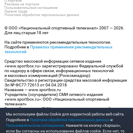
О портале
Реклама на портале
Пользовательское соглашение
Охрана труда
Политика обработки персональных данных
© ООО «Национальный спортивный телеканал» 2007 — 2026.
Для лиц старше 18 лет
На сайте применяются рекомендательные технологии.
Подробнее в
Правилах применения рекомендательных
технологий
Средство массовой информации сетевое издание
«www.sportbox.ru» зарегистрировано Федеральной службой
по надзору в сфере связи, информационных технологий
и массовых коммуникаций (Роскомнадзор).
Свидетельство о регистрации средства массовой информации
Эл № ФС77-72613 от 04.04.2018
Название — www.sportbox.ru
Учредитель (соучредители) СМИ сетевого издания
«www.sportbox.ru»: ООО «Национальный спортивный
телеканал»
Главный редактор СМИ сетевого издания «www.sportbox.ru»:
Конов В.А.
Мы используем файлы Сookie для корректной работы веб-сайта.
Номер телефона редакции СМИ сетевого издания
Подробнее в
Политике обработки персональных данных
и
«www.sportbox.ru»: +7 (495) 653 8419
Пользовательском соглашении
. Нажмите на кнопку «Хорошо»,
Адрес электронной почты редакции СМИ сетевого издания
если Вы согласны на использование файлов cookie. Если нет, то
«www.sportbox.ru»: editor@sportbox.ru