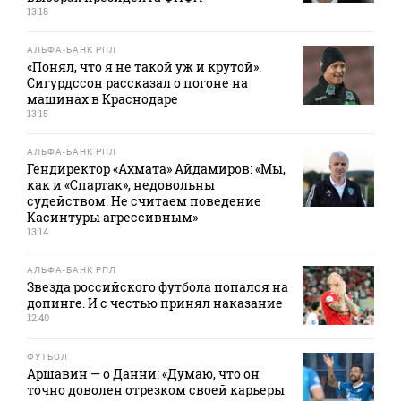
13:18
АЛЬФА-БАНК РПЛ
«Понял, что я не такой уж и крутой».
Сигурдссон рассказал о погоне на
машинах в Краснодаре
13:15
АЛЬФА-БАНК РПЛ
Гендиректор «Ахмата» Айдамиров: «Мы,
как и «Спартак», недовольны
судейством. Не считаем поведение
Касинтуры агрессивным»
13:14
АЛЬФА-БАНК РПЛ
Звезда российского футбола попался на
допинге. И с честью принял наказание
12:40
ФУТБОЛ
Аршавин — о Данни: «Думаю, что он
точно доволен отрезком своей карьеры