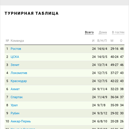
ТУРНИРНАЯ ТАБЛИЦА
Всего
Дома
В гостях
№
Команда
И
В/Н/П
М
О
1
Ростов
24
14/6/4
29-16
48
2
ЦСКА
24
14/5/5
40-24
47
3
Зенит
24
13/7/4
49-27
46
4
Локомотив
24
12/7/5
37-27
43
5
Краснодар
24
12/7/5
42-22
43
6
Ахмат
24
9/11/4
32-23
38
7
Спартак
24
11/4/9
36-34
37
8
Урал
24
9/7/8
35-39
34
9
Рубин
24
9/3/12
29-32
30
10
Амкар-Пермь
24
6/8/10
20-28
26