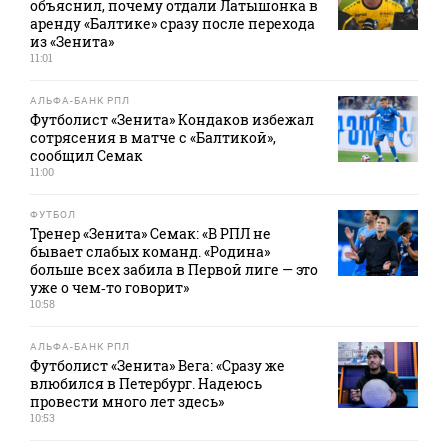
объяснил, почему отдали Латышонка в
аренду «Балтике» сразу после перехода
из «Зенита»
11:01
АЛЬФА-БАНК РПЛ
Футболист «Зенита» Кондаков избежал
сотрясения в матче с «Балтикой»,
сообщил Семак
11:00
ФУТБОЛ
Тренер «Зенита» Семак: «В РПЛ не
бывает слабых команд. «Родина»
больше всех забила в Первой лиге — это
уже о чем‑то говорит»
10:58
АЛЬФА-БАНК РПЛ
Футболист «Зенита» Вега: «Сразу же
влюбился в Петербург. Надеюсь
провести много лет здесь»
10:53