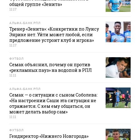
общей группе «Зенита»
11:17
АЛЬФА-БАНК РПЛ
Тренер «Зенита»: «Конкретики по Луису
Энрике нет. Уйти может любой, если
предложение устроит клуб и игрока»
11:17
ФУТБОЛ
Семак объяснил, почему он против
«рекламных пауз» на водопой в РПЛ
11:11
АЛЬФА-БАНК РПЛ
Семак — о ситуации с сыном Соболева:
«На настроении Саши эта ситуация не
отражается. С кем ему общаться, он
может делать выбор сам»
11:11
ФУТБОЛ
Гендиректор «Нижнего Новгорода»