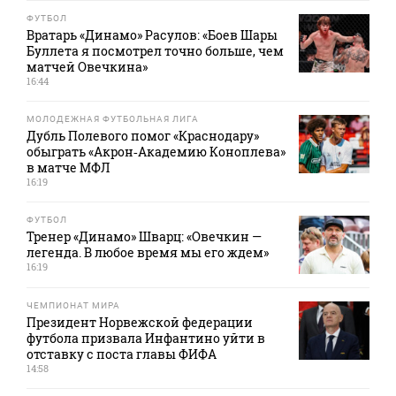
ФУТБОЛ
Вратарь «Динамо» Расулов: «Боев Шары
Буллета я посмотрел точно больше, чем
матчей Овечкина»
16:44
МОЛОДЕЖНАЯ ФУТБОЛЬНАЯ ЛИГА
Дубль Полевого помог «Краснодару»
обыграть «Акрон‑Академию Коноплева»
в матче МФЛ
16:19
ФУТБОЛ
Тренер «Динамо» Шварц: «Овечкин —
легенда. В любое время мы его ждем»
16:19
ЧЕМПИОНАТ МИРА
Президент Норвежской федерации
футбола призвала Инфантино уйти в
отставку с поста главы ФИФА
14:58