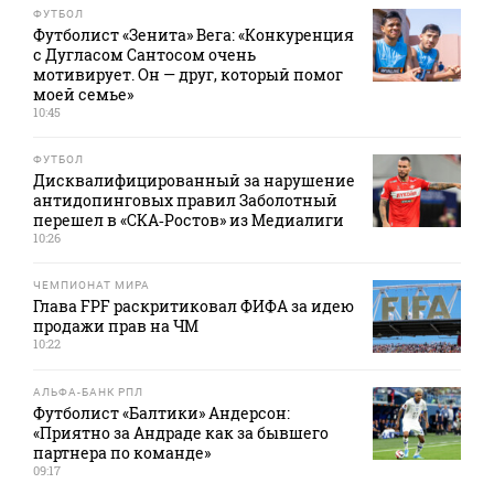
ФУТБОЛ
Футболист «Зенита» Вега: «Конкуренция
с Дугласом Сантосом очень
мотивирует. Он — друг, который помог
моей семье»
10:45
ФУТБОЛ
Дисквалифицированный за нарушение
антидопинговых правил Заболотный
перешел в «СКА‑Ростов» из Медиалиги
10:26
ЧЕМПИОНАТ МИРА
Глава FPF раскритиковал ФИФА за идею
продажи прав на ЧМ
10:22
АЛЬФА-БАНК РПЛ
Футболист «Балтики» Андерсон:
«Приятно за Андраде как за бывшего
партнера по команде»
09:17