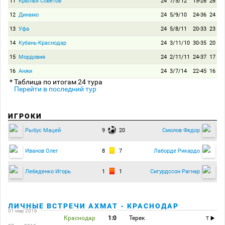
11
Крылья Советов
24
7/5/12
15-26
26
12
Динамо
24
5/9/10
24-36
24
13
Уфа
24
5/8/11
20-33
23
14
Кубань-Краснодар
24
3/11/10
30-35
20
15
Мордовия
24
2/11/11
24-37
17
16
Анжи
24
3/7/14
22-45
16
* Таблица по итогам 24 тура
Перейти в последний тур
ИГРОКИ
9
20
Рыбус Мацей
Смолов Федор
8
7
Иванов Олег
Лаборде Рикардо
1
1
Лебеденко Игорь
Сигурдссон Рагнар
ЛИЧНЫЕ ВСТРЕЧИ АХМАТ - КРАСНОДАР
01 мар 2016
Краснодар
1:0
Терек
T