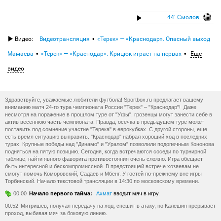
44′ Смолов
Видео:
Видеотрансляция
«Терек» — «Краснодар». Опасный выход
Мамаева
«Терек» — «Краснодар». Крицюк играет на нервах
Еще
видео
Здравствуйте, уважаемые любители футбола! Sportbox.ru предлагает вашему
вниманию матч 24-го тура чемпионата России "Терек" – "Краснодар"! Даже
несмотря на поражение в прошлом туре от "Уфы", грозенцы могут занести себе в
актив весеннюю часть чемпионата. Правда, осечка в предыдущем туре может
поставить под сомнение участие "Терека" в еврокубках. С другой стороны, еще
есть время ситуацию выправить. "Краснодар" набрал хороший ход в последних
турах. Крупные победы над "Динамо" и "Уралом" позволили подопечным Кононова
подняться на пятую позицию. Сегодня, когда встречаются соседи по турнирной
таблице, найти явного фаворита противостояния очень сложно. Игра обещает
быть интересной и бескомпромиссной. В предстоящей встрече хозяевам не
смогут помочь Коморовский, Садаев и Мбенг. У гостей по-прежнему вне игры
Торбинский. Начало текстовой трансляции в 14:30 по московскому времени.
00:00
Начало первого тайма:
Ахмат
вводит мяч в игру.
00:52
Митришев, получая передачу на ход, спешит в атаку, но Калешин прерывает
проход, выбивая мяч за боковую линию.