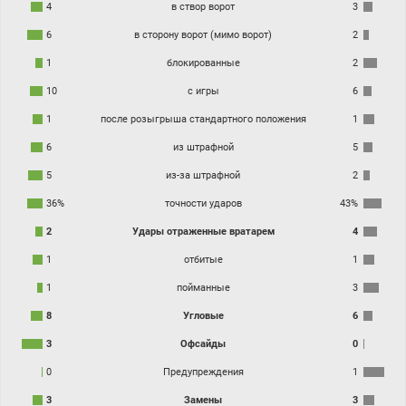
4
в створ ворот
3
6
в сторону ворот (мимо ворот)
2
1
блокированные
2
10
с игры
6
1
после розыгрыша стандартного положения
1
6
из штрафной
5
5
из-за штрафной
2
36%
точности ударов
43%
2
Удары отраженные вратарем
4
1
отбитые
1
1
пойманные
3
8
Угловые
6
3
Офсайды
0
0
Предупреждения
1
3
Замены
3