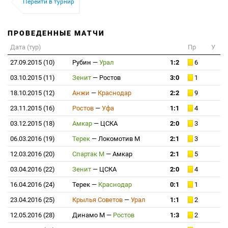
Перейти в турнир
ПРОВЕДЕННЫЕ МАТЧИ
Дата (тур)
Пр
У
27.09.2015 (10)
Рубин
—
Урал
1:2
6
03.10.2015 (11)
Зенит
—
Ростов
3:0
1
18.10.2015 (12)
Анжи
—
Краснодар
2:2
9
23.11.2015 (16)
Ростов
—
Уфа
1:1
4
03.12.2015 (18)
Амкар
—
ЦСКА
2:0
3
06.03.2016 (19)
Терек
—
Локомотив М
2:1
3
12.03.2016 (20)
Спартак М
—
Амкар
2:1
5
03.04.2016 (22)
Зенит
—
ЦСКА
2:0
4
16.04.2016 (24)
Терек
—
Краснодар
0:1
1
23.04.2016 (25)
Крылья Советов
—
Урал
1:1
2
12.05.2016 (28)
Динамо М
—
Ростов
1:3
2