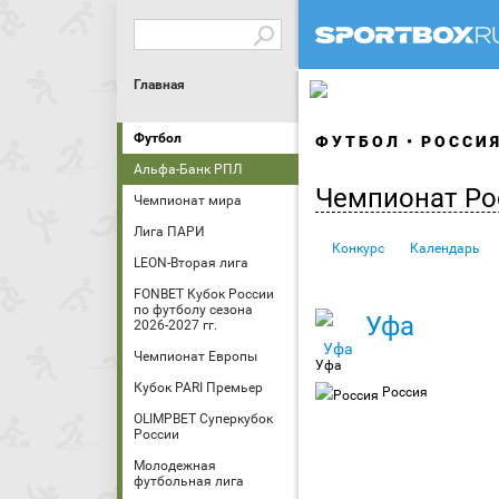
Главная
Футбол
ФУТБОЛ
РОССИ
Альфа-Банк РПЛ
Чемпионат Ро
Чемпионат мира
Лига ПАРИ
Конкурс
Календарь
LEON-Вторая лига
FONBET Кубок России
по футболу сезона
Уфа
2026-2027 гг.
Чемпионат Европы
Уфа
Кубок PARI Премьер
Россия
OLIMPBET Суперкубок
России
Молодежная
футбольная лига