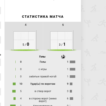
13:48
Травма:
Малоян Артур
(Арсенал) получает
травму.
Малоян в игровом единоборстве получает по ногам на
чужой половине поля и некоторое время находится на
СТАТИСТИКА МАТЧА
газоне, пересиливая боль.
16:31
Марсиньо в атаке нарушает правила, играя не в
4
6
мяч, а в ногу соперника, ведя борьбу на линии чужой
штрафной площади.
18:13
Фримпонг пытается отдать проникающий пас в
штрафную на Марсиньо, но Калешин "читает" замысел
соперников и прерывает опасную передачу.
0
1
5 /
3 /
18:20
Офсайд:
Марсио Грегорио
(Уфа) попадает в
офсайд.
е
Голы
19:58
Корытько отходит в оборону, но не может отобрать
0
Голы
1
чисто мяч у соперника, нарушая правила.
20:11
Удар по воротам:
Фримпонг Эммануэль
(Уфа)
0
с игры
1
бьёт головой из штрафной. Мяч летит мимо ворот.
Марсиньо выполняет подачу со стандарта, а Фримпонгу,
0
забитые правой ногой
1
оказавшемуся первым на мяче, не удается
акцентированно пробить и переправить его в угол ворот.
10
Удар(ы) по воротам
9
22:22
Удар по воротам:
Кузнецов Сергей
(Арсенал) бьёт
5
в створ ворот
3
правой ногой из штрафной. Мяч летит мимо ворот.
Кузнецов наносит удар и мяч, попав в колено Засееву,
4
в сторону ворот (мимо
6
меняет направление своего полета и чуть было не влетает
ворот)
в угол ворот!
1
блокированные
0