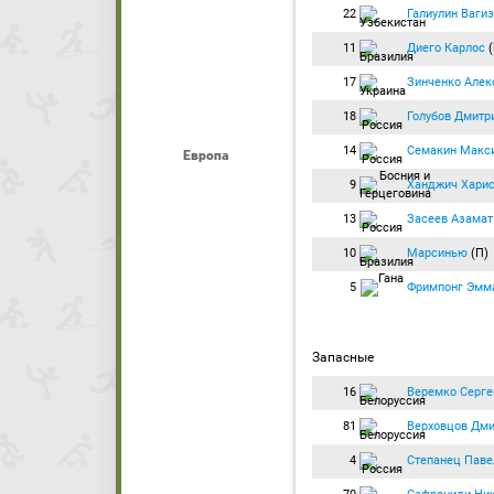
22
Галиулин Вагиз
11
Диего Карлос
(
17
Зинченко Алек
18
Голубов Дмитр
14
Семакин Макс
Европа
9
Ханджич Хари
13
Засеев Азамат
10
Марсинью
(П)
5
Фримпонг Эмм
Запасные
16
Веремко Серге
81
Верховцов Дми
4
Степанец Паве