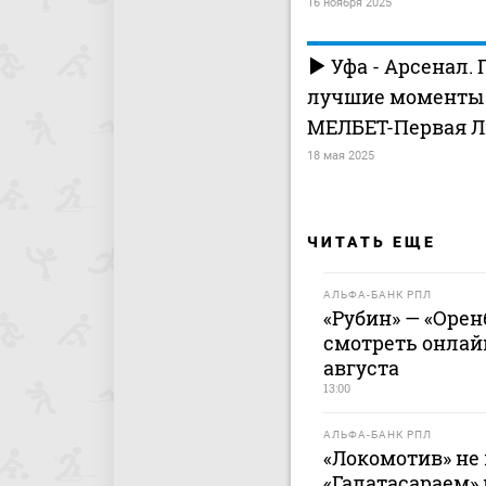
16 ноября 2025
Уфа - Арсенал. 
лучшие моменты (
МЕЛБЕТ-Первая Л
18 мая 2025
ЧИТАТЬ ЕЩЕ
АЛЬФА-БАНК РПЛ
«Рубин» — «Оренб
смотреть онлайн
августа
13:00
АЛЬФА-БАНК РПЛ
«Локомотив» не 
«Галатасараем»