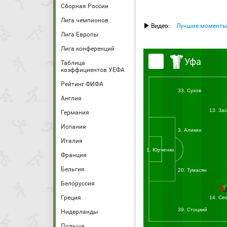
Сборная России
Лига чемпионов
Видео:
Лучшие моменты
Лига Европы
Лига конференций
Уфа
Таблица
коэффициентов УЕФА
Рейтинг ФИФА
33. Сухов
Англия
13. За
Германия
Испания
3. Аликин
Италия
1. Юрченко
Франция
Бельгия
20. Тумасян
Белоруссия
Греция
14. Се
39. Стоцкий
Нидерланды
Польша