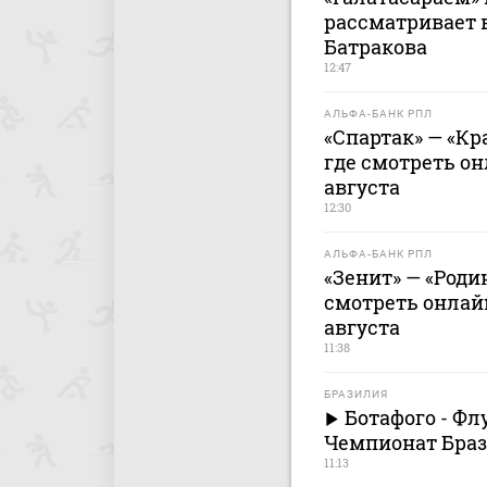
рассматривает 
Батракова
12:47
АЛЬФА-БАНК РПЛ
«Спартак» — «Кр
где смотреть он
августа
12:30
АЛЬФА-БАНК РПЛ
«Зенит» — «Родин
смотреть онлайн
августа
11:38
БРАЗИЛИЯ
Ботафого - Фл
Чемпионат Браз
11:13