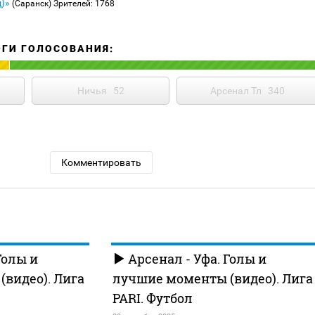
д)»
(Саранск)
Зрителей: 1768
ОГИ ГОЛОСОВАНИЯ:
Ничья
52
Арсенал Тл
340
Комментировать
Голы и
Арсенал - Уфа. Голы и
видео). Лига
лучшие моменты (видео). Лига
PARI. Футбол