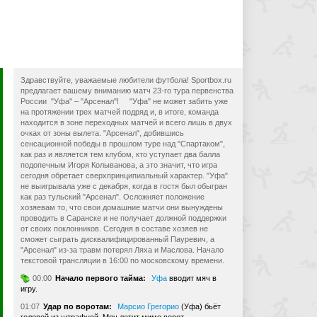
Здравствуйте, уважаемые любители футбола! Sportbox.ru
предлагает вашему вниманию матч 23-го тура первенства
России "Уфа" – "Арсенал"! "Уфа" не может забить уже
на протяжении трех матчей подряд и, в итоге, команда
находится в зоне переходных матчей и всего лишь в двух
очках от зоны вылета. "Арсенал", добившись
сенсационной победы в прошлом туре над "Спартаком",
как раз и является тем клубом, кто уступает два балла
подопечным Игоря Колыванова, а это значит, что игра
сегодня обретает сверхпринципиальный характер. "Уфа"
не выигрывала уже с декабря, когда в гостя был обыгран
как раз тульский "Арсенал". Осложняет положение
хозяевам то, что свои домашние матчи они вынуждены
проводить в Саранске и не получает должной поддержки
от своих поклонников. Сегодня в составе хозяев не
сможет сыграть дисквалифицированный Пауревич, а
"Арсенал" из-за травм потерял Ляха и Маслова. Начало
текстовой трансляции в 16:00 по московскому времени.
00:00
Начало первого тайма:
Уфа
вводит мяч в
игру.
01:07
Удар по воротам:
Марсио Грегорио
(Уфа) бьёт