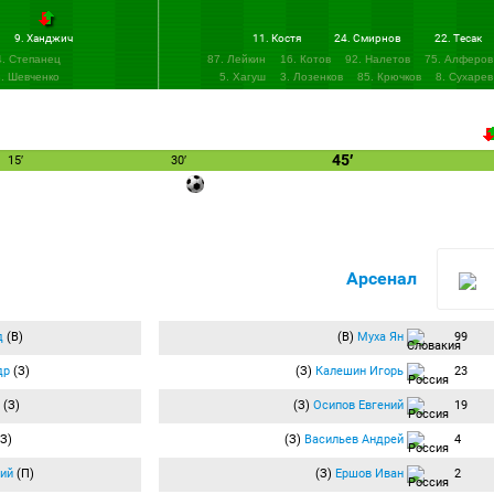
9. Ханджич
11. Костя
24. Смирнов
22. Тесак
4. Степанец
87. Лейкин
16. Котов
92. Налетов
75. Алферов
. Шевченко
5. Хагуш
3. Лозенков
85. Крючков
8. Сухарев
48. Кутьин
45′
15′
30′
Арсенал
д
(В)
(В)
Муха Ян
99
др
(З)
(З)
Калешин Игорь
23
(З)
(З)
Осипов Евгений
19
З)
(З)
Васильев Андрей
4
ий
(П)
(З)
Ершов Иван
2