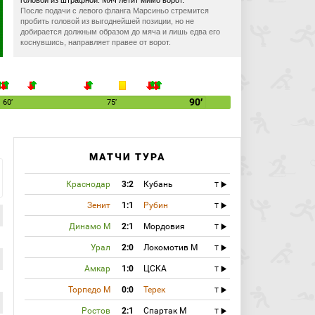
головой из штрафной. Мяч летит мимо ворот.
После подачи с левого фланга Марсиньо стремится
пробить головой из выгоднейшей позиции, но не
добирается должным образом до мяча и лишь едва его
коснувшись, направляет правее от ворот.
03:57
Более активно проводят начало матча футболисты
"Уфы", тульские игроки пока лишь приспосабливаются к
искусственному газону в Саранске.
04:39
Угловой:
Марсио Грегорио
(Уфа) вводит мяч с
90′
60′
75′
левого угла поля.
05:15
Удар по воротам:
Зотов Александр
(Арсенал)
бьёт правой ногой из-за пределов штрафной. Мяч летит
мимо ворот.
МАТЧИ ТУРА
Зотов завершал многоходовую комбинацию своей
команды, но пробить метров с 20-и точно не смог,
направив мяч значительно выше перекладины ворот.
Краснодар
3:2
Кубань
T
08:07
Продолжают игроки "Уфы" владеть
Зенит
1:1
Рубин
T
территориальным преимуществом, но особой выгоды из
этого извлечь им для себя не удается.
Динамо М
2:1
Мордовия
T
09:45
Ершов попытался сыграть в высоком прессинге, но
по мнению бокового арбитра, который сигнализировал об
Урал
2:0
Локомотив М
T
этом главному арбитру, сам же нарушил правила.
Амкар
1:0
ЦСКА
T
10:59
Много единоборств за мяч в центральной части
поля. Обе команды стремятся действовать предельно
Торпедо М
0:0
Терек
T
плотно и не давать соперникам и метра свободного
пространства.
Ростов
2:1
Спартак М
T