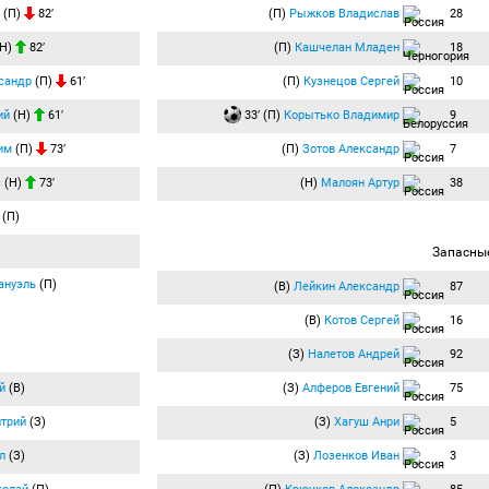
(П)
82′
(П)
Рыжков Владислав
28
Н)
82′
(П)
Кашчелан Младен
18
сандр
(П)
61′
(П)
Кузнецов Сергей
10
ий
(Н)
61′
33′ (П)
Корытько Владимир
9
им
(П)
73′
(П)
Зотов Александр
7
с
(Н)
73′
(Н)
Малоян Артур
38
(П)
Запасны
ануэль
(П)
(В)
Лейкин Александр
87
(В)
Котов Сергей
16
(З)
Налетов Андрей
92
й
(В)
(З)
Алферов Евгений
75
трий
(З)
(З)
Хагуш Анри
5
л
(З)
(З)
Лозенков Иван
3