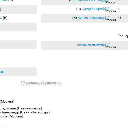
колай
(П)
(П)
Крючков Александр
85
)
(П)
Сухарев Сергей
8
рь
(Н)
(Н)
Кутьин Александр
48
Трене
Аленичев Дмитрий
орь
? Условные обозначения
(Москва)
 Владислав (Невинномыск)
в Александр (Санкт-Петербург)
горь (Москва)