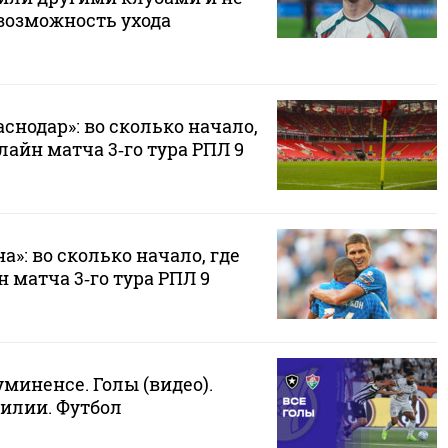
возможность ухода
аснодар»: во сколько начало,
лайн матча 3‑го тура РПЛ 9
а»: во сколько начало, где
 матча 3‑го тура РПЛ 9
уминенсе. Голы (видео).
илии. Футбол