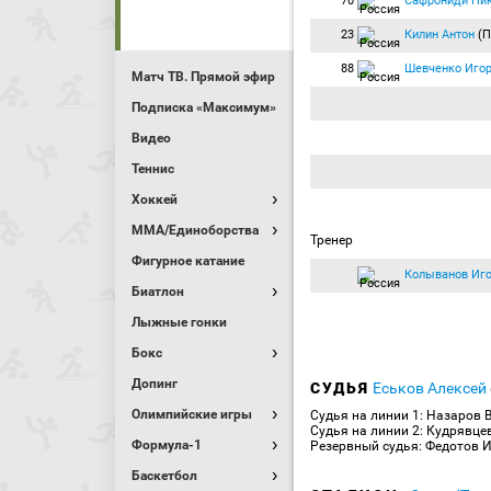
70
Сафрониди Ни
23
Килин Антон
(П
88
Шевченко Иго
Матч ТВ. Прямой эфир
Подписка «Максимум»
Видео
Теннис
Хоккей
MMA/Единоборства
Тренер
Фигурное катание
Колыванов Иг
Биатлон
Лыжные гонки
Бокс
Допинг
СУДЬЯ
Еськов Алексей
Олимпийские игры
Судья на линии 1: Назаров
Судья на линии 2: Кудрявце
Формула-1
Резервный судья: Федотов И
Баскетбол