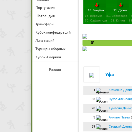
Португалия
18. Голубов
11. Диего
Шотландия
16. Веремко
81. Верховцов
70. Сафрониди
23. Килин
88
Трансферы
Кубок конфедераций
Лига наций
0′
Турниры сборных
Кубок Америки
Россия
Уфа
1
Юрченко Дави
33
Сухов Алексан
20
Тумасян Денис
3
Аликин Павел
(
39
Стоцкий Дмитр