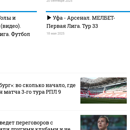
20 сентября 2025
Голы и
Уфа - Арсенал. МЕЛБЕТ-
видео).
Первая Лига. Тур 33
ига. Футбол
18 мая 2025
ург»: во сколько начало, где
 матча 3‑го тура РПЛ 9
ведет переговоров с
 или другими клубами и не