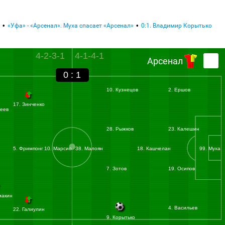
«Уфа» - «Арсенал». Муха спасает «Арсенал»
0:1. Владимир Корытько
4-2-3-1
4-1-4-1
Арсенал
0 : 1
10. Кузнецов
2. Ершов
17. Зинченко
сеев
28. Рыжков
23. Калешин
5. Фримпонг
10. Марсио
38. Малоян
18. Кашчелан
99. Муха
7. Зотов
19. Осипов
макин
4. Васильев
22. Галиулин
9. Корытько