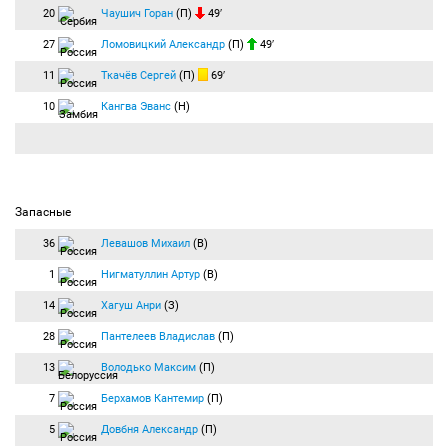
Счёт 0:1.
20
Чаушич Горан
(П)
49′
Итоговый счёт 0:1.
27
Ломовицкий Александр
(П)
49′
Финальный свисток. "Арсенал" - "Зенит", 0:1. Все, пока!
11
Ткачёв Сергей
(П)
69′
10
Кангва Эванс
(Н)
Запасные
36
Левашов Михаил
(В)
1
Нигматуллин Артур
(В)
14
Хагуш Анри
(З)
28
Пантелеев Владислав
(П)
13
Володько Максим
(П)
7
Берхамов Кантемир
(П)
5
Довбня Александр
(П)