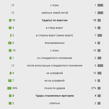
0
с игры
1
0
забитые левой ногой
1
11
Удар(ы) по воротам
15
4
в створ ворот
4
2
в сторону ворот (мимо ворот)
7
5
блокированные
4
10
с игры
10
1
со стандартного положения
2
0
после розыгрыша стандартного положения
3
4
из штрафной
10
7
из-за штрафной
5
36%
точности ударов
27%
3
Удары отраженные вратарем
4
2
отбитые
2