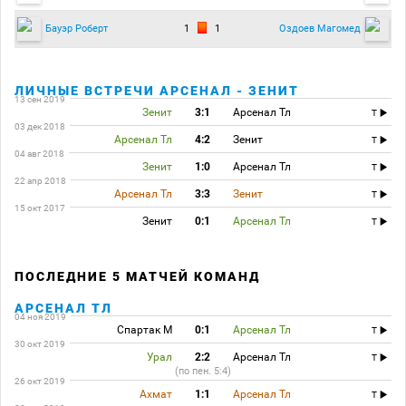
1
1
Бауэр Роберт
Оздоев Магомед
ЛИЧНЫЕ ВСТРЕЧИ АРСЕНАЛ - ЗЕНИТ
13 сен 2019
Зенит
3:1
Арсенал Тл
T
03 дек 2018
Арсенал Тл
4:2
Зенит
T
04 авг 2018
Зенит
1:0
Арсенал Тл
T
22 апр 2018
Арсенал Тл
3:3
Зенит
T
15 окт 2017
Зенит
0:1
Арсенал Тл
T
ПОСЛЕДНИЕ 5 МАТЧЕЙ КОМАНД
АРСЕНАЛ ТЛ
04 ноя 2019
Спартак М
0:1
Арсенал Тл
T
30 окт 2019
Урал
2:2
Арсенал Тл
T
(по пен. 5:4)
26 окт 2019
Ахмат
1:1
Арсенал Тл
T