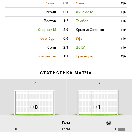
Ахмат
0:0
Урал
T
Рубин
0:1
Динамо М
T
Ростов
1:2
Тамбов
T
Спартак М
2:0
Крылья Советов
T
Оренбург
0:0
Уфа
T
Сочи
2:3
ЦСКА
T
Локомотив
1:1
Краснодар
T
СТАТИСТИКА МАТЧА
2
7
0
1
4 /
4 /
Голы
0
Голы
1