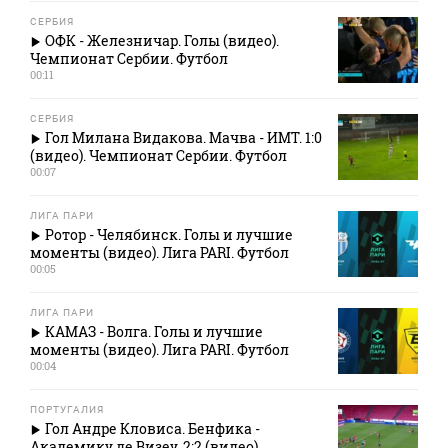
СЕРБИЯ
ОФК - Железничар. Голы (видео).
Чемпионат Сербии. Футбол
00:11
СЕРБИЯ
Гол Милана Видакова. Мачва - ИМТ. 1:0
(видео). Чемпионат Сербии. Футбол
00:07
ЛИГА ПАРИ
Ротор - Челябинск. Голы и лучшие
моменты (видео). Лига PARI. Футбол
00:05
ЛИГА ПАРИ
КАМАЗ - Волга. Голы и лучшие
моменты (видео). Лига PARI. Футбол
00:04
ПОРТУГАЛИЯ
Гол Андре Кловиса. Бенфика -
Академику де Визеу. 2:2 (видео).