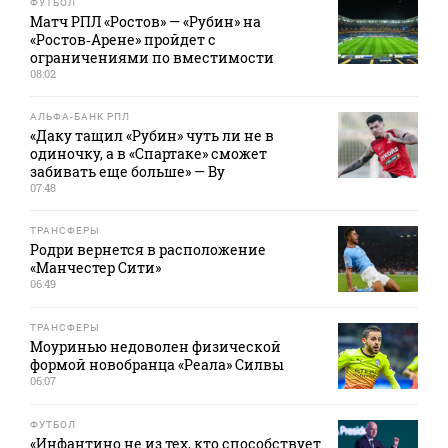
ФУТБОЛ
Матч РПЛ «Ростов» — «Рубин» на
«Ростов‑Арене» пройдет с
ограничениями по вместимости
08:02
АЛЬФА-БАНК РПЛ
«Даку тащил «Рубин» чуть ли не в
одиночку, а в «Спартаке» сможет
забивать еще больше» — Ву
07:48
ТРАНСФЕРЫ
Родри вернется в расположение
«Манчестер Сити»
06:49
ТРАНСФЕРЫ
Моуринью недоволен физической
формой новобранца «Реала» Силвы
06:07
ФУТБОЛ
«Инфантино не из тех, кто способствует