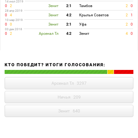
14 июл 2019
0
2
Зенит
2:1
Тамбов
2
0
28 апр 2019
0
4
Зенит
4:2
Крылья Советов
2
1
10 мар 2019
0
0
Зенит
2:1
Уфа
2
0
03 дек 2018
0
2
Арсенал Тл
4:2
Зенит
4
0
КТО ПОБЕДИТ? ИТОГИ ГОЛОСОВАНИЯ:
Арсенал Тл
3297
Ничья
209
Зенит
640