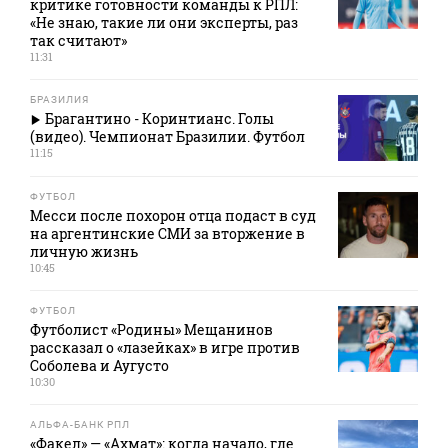
критике готовности команды к РПЛ:
«Не знаю, такие ли они эксперты, раз
так считают»
11:31
БРАЗИЛИЯ
Брагантино - Коринтианс. Голы
(видео). Чемпионат Бразилии. Футбол
11:15
ФУТБОЛ
Месси после похорон отца подаст в суд
на аргентинские СМИ за вторжение в
личную жизнь
10:45
ФУТБОЛ
Футболист «Родины» Мещанинов
рассказал о «лазейках» в игре против
Соболева и Аугусто
10:30
АЛЬФА-БАНК РПЛ
«Факел» — «Ахмат»: когда начало, где