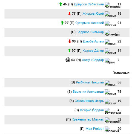
46′ (Н)
Дриусси Себастьян
11
79′ (П)
Жирков Юрий
18
79′ (П)
Сутормин Алексей
91
(П)
Барриос Вильмар
5
90′ (Н)
Дзюба Артем
22
90′ (П)
Кузяев Далер
14
63′ (Н)
Азмун Сердар
7
Запасные
(В)
Рыбиков Николай
86
(В)
Васютин Александр
78
(З)
Смольников Игорь
19
(З)
Осорио Йордан
4
(П)
Краневиттер Матиас
32
(П)
Мак Роберт
20