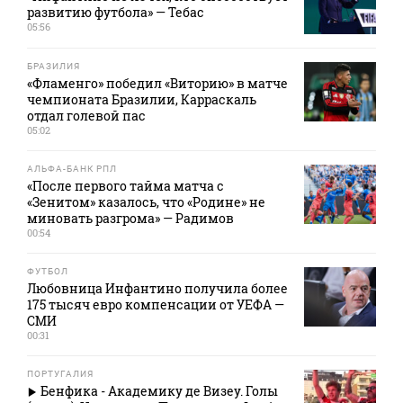
развитию футбола» — Тебас
05:56
БРАЗИЛИЯ
«Фламенго» победил «Виторию» в матче
чемпионата Бразилии, Карраскаль
отдал голевой пас
05:02
АЛЬФА-БАНК РПЛ
«После первого тайма матча с
«Зенитом» казалось, что «Родине» не
миновать разгрома» — Радимов
00:54
ФУТБОЛ
Любовница Инфантино получила более
175 тысяч евро компенсации от УЕФА —
СМИ
00:31
ПОРТУГАЛИЯ
Бенфика - Академику де Визеу. Голы