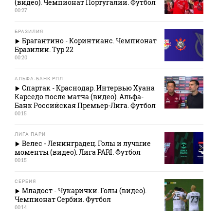
(видео). Чемпионат Португалии. Футбол
00:27
БРАЗИЛИЯ
Брагантино - Коринтианс. Чемпионат
Бразилии. Тур 22
00:20
АЛЬФА-БАНК РПЛ
Спартак - Краснодар. Интервью Хуана
Карседо после матча (видео). Альфа-
Банк Российская Премьер-Лига. Футбол
00:15
ЛИГА ПАРИ
Велес - Ленинградец. Голы и лучшие
моменты (видео). Лига PARI. Футбол
00:15
СЕРБИЯ
Младост - Чукарички. Голы (видео).
Чемпионат Сербии. Футбол
00:14