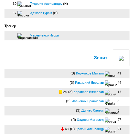
30
Тудорие Александру
(Н)
17
Аджоев Гурам
(Н)
Тренер
Черевченко Игорь
Зенит
(В)
Кержаков Михаил
41
(З)
Ракицкий Ярослав
44
24′ (З)
Караваев Вячеслав
15
(З)
Иванович Бранислав
6
(З)
Дуглас Сантос
3
(П)
Оздоев Магомед
27
46′ (П)
Ерохин Александр
21