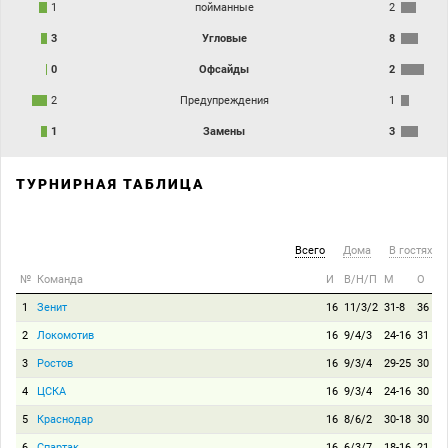
1
пойманные
2
3
Угловые
8
0
Офсайды
2
2
Предупреждения
1
1
Замены
3
ТУРНИРНАЯ ТАБЛИЦА
Всего
Дома
В гостях
№
Команда
И
В/Н/П
М
О
1
Зенит
16
11/3/2
31-8
36
2
Локомотив
16
9/4/3
24-16
31
3
Ростов
16
9/3/4
29-25
30
4
ЦСКА
16
9/3/4
24-16
30
5
Краснодар
16
8/6/2
30-18
30
6
Спартак
16
6/3/7
18-16
21