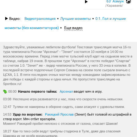
63′ Азмун
/Караваев/
Видео:
Видеотрансляция
Лучшие моменты
0:1. Гол и лучшие
моменты (без комментаторов)
Еще видео
Здравствуйте, уважаемые любители футбола! Текстовая трансляция матча 16-го
тура чемпионата России "Арсенал" - "Зенит" состоится 10 ноября в 14:00 по
московскому времени. Перед этим матче тульский клуб идет на седьмом месте в
таблице, набрав 19 очков. В прошлом туре "Арсенал" в гостях победил "Спартак"
со счетом 1:0. "Зенит" же - лидер чемпионата России, у него 33 очка в копилке. В
последней встрече подопечные Сергея Семака на своем поле сыграли вничью с
ЦСКА, 1:1. В пяти последних очных матчах между командами зафиксированы по
две победы с каждой стороны и одна ничья. Не пропустите трансляцию на
Sportbox.ru!
00:00
Начало первого тайма:
Арсенал
вводит мяч в игру.
03:08
Неспешно игра развивается у нас, пока что скорости очень невысоки.
12:47
Туляки не намерены в обороне сидеть, сами атакуют с удовольствием.
14:53
Удар по воротам:
Ракицкий Ярослав
(Зенит) бьёт головой из штрафной в
створ ворот. Мяч отбит вратарём.
Момент! Ракицкий пробил неплохо с отскоком от газона, спасает Шамов!
18:27
Как-то тихо себя ведут трибуны стадиона в Туле, даже два спасения
Шамова их не особо воодушевили.