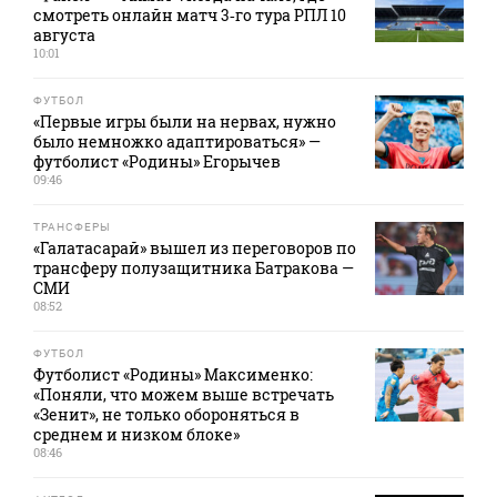
смотреть онлайн матч 3‑го тура РПЛ 10
августа
10:01
ФУТБОЛ
«Первые игры были на нервах, нужно
было немножко адаптироваться» —
футболист «Родины» Егорычев
09:46
ТРАНСФЕРЫ
«Галатасарай» вышел из переговоров по
трансферу полузащитника Батракова —
СМИ
08:52
ФУТБОЛ
Футболист «Родины» Максименко:
«Поняли, что можем выше встречать
«Зенит», не только обороняться в
среднем и низком блоке»
08:46