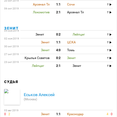
20 окт 2019
Арсенал Тл
1:1
Сочи
T
06 окт 2019
Локомотив
2:1
Арсенал Тл
T
ЗЕНИТ
05 ноя 2019
Зенит
0:2
Лейпциг
T
02 ноя 2019
Зенит
1:1
ЦСКА
T
30 окт 2019
Зенит
4:0
Томь
T
27 окт 2019
Крылья Советов
0:2
Зенит
T
23 окт 2019
Лейпциг
2:1
Зенит
T
СУДЬЯ
Еськов Алексей
(Москва)
03 авг 2019
0
2
Зенит
1:1
Краснодар
4
0