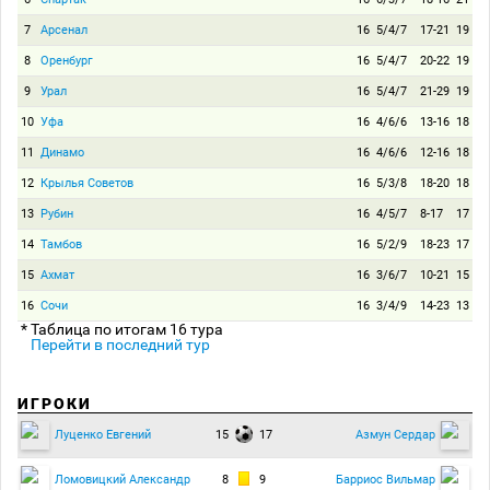
7
Арсенал
16
5/4/7
17-21
19
8
Оренбург
16
5/4/7
20-22
19
9
Урал
16
5/4/7
21-29
19
10
Уфа
16
4/6/6
13-16
18
11
Динамо
16
4/6/6
12-16
18
12
Крылья Советов
16
5/3/8
18-20
18
13
Рубин
16
4/5/7
8-17
17
14
Тамбов
16
5/2/9
18-23
17
15
Ахмат
16
3/6/7
10-21
15
16
Сочи
16
3/4/9
14-23
13
* Таблица по итогам 16 тура
Перейти в последний тур
ИГРОКИ
15
17
Луценко Евгений
Азмун Сердар
8
9
Ломовицкий Александр
Барриос Вильмар