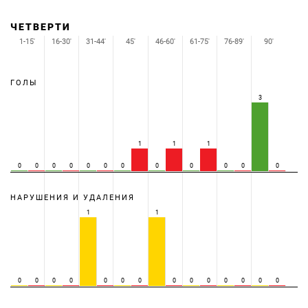
ЧЕТВЕРТИ
1-15'
16-30'
31-44'
45'
46-60'
61-75'
76-89'
90'
ГОЛЫ
3
1
1
1
0
0
0
0
0
0
0
0
0
0
0
0
НАРУШЕНИЯ И УДАЛЕНИЯ
1
1
0
0
0
0
0
0
0
0
0
0
0
0
0
0