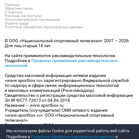
Помощь
Обратная связь
О портале
Реклама на портале
Пользовательское соглашение
Охрана труда
Политика обработки персональных данных
© ООО «Национальный спортивный телеканал» 2007 — 2026.
Для лиц старше 18 лет
На сайте применяются рекомендательные технологии.
Подробнее в
Правилах применения рекомендательных
технологий
Средство массовой информации сетевое издание
«www.sportbox.ru» зарегистрировано Федеральной службой
по надзору в сфере связи, информационных технологий
и массовых коммуникаций (Роскомнадзор).
Свидетельство о регистрации средства массовой информации
Эл № ФС77-72613 от 04.04.2018
Название — www.sportbox.ru
Учредитель (соучредители) СМИ сетевого издания
«www.sportbox.ru»: ООО «Национальный спортивный
телеканал»
Главный редактор СМИ сетевого издания «www.sportbox.ru»:
Конов В.А.
Мы используем файлы Сookie для корректной работы веб-сайта.
Номер телефона редакции СМИ сетевого издания
Подробнее в
Политике обработки персональных данных
и