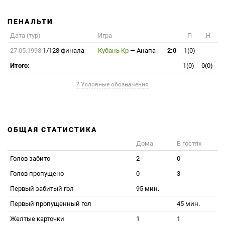
ПЕНАЛЬТИ
Дата (тур)
Игра
П
Н
27.05.1998
1/128 финала
Кубань Кр
—
Анапа
2:0
1(0)
Итого:
1(0)
0(0)
? Условные обозначения
ОБЩАЯ СТАТИСТИКА
Дома
В гостях
Голов забито
2
0
Голов пропущено
0
3
Первый забитый гол
95 мин.
Первый пропущенный гол
45 мин.
Желтые карточки
1
1