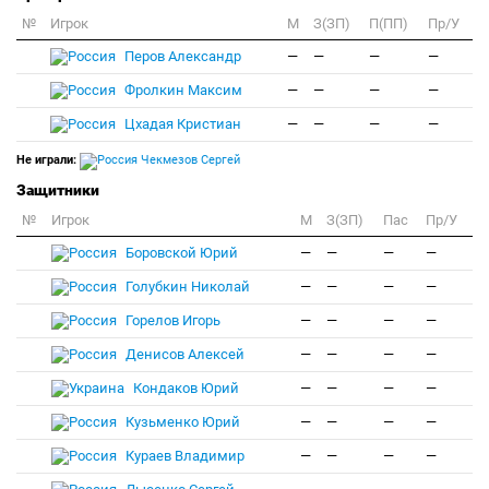
№
Игрок
M
З(ЗП)
П(ПП)
Пр/У
Перов Александр
—
—
—
—
Фролкин Максим
—
—
—
—
Цхадая Кристиан
—
—
—
—
Не играли:
Чекмезов Сергей
Защитники
№
Игрок
M
З(ЗП)
Пас
Пр/У
Боровской Юрий
—
—
—
—
Голубкин Николай
—
—
—
—
Горелов Игорь
—
—
—
—
Денисов Алексей
—
—
—
—
Кондаков Юрий
—
—
—
—
Кузьменко Юрий
—
—
—
—
Кураев Владимир
—
—
—
—