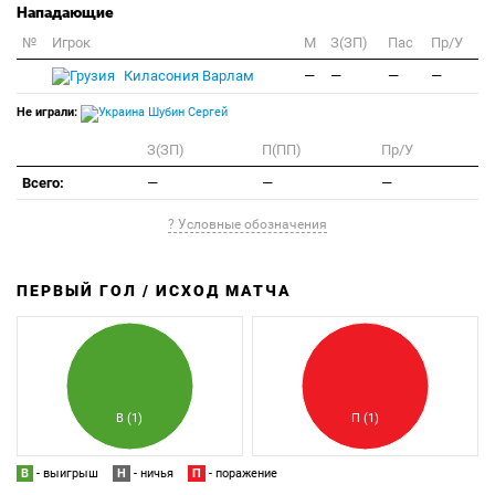
Нападающие
№
Игрок
M
З(ЗП)
Пас
Пр/У
Киласония Варлам
—
—
—
—
Не играли:
Шубин Сергей
З(ЗП)
П(ПП)
Пр/У
Всего:
—
—
—
? Условные обозначения
ПЕРВЫЙ ГОЛ / ИСХОД МАТЧА
З
П
В (1)
П (1)
В
- выигрыш
Н
- ничья
П
- поражение