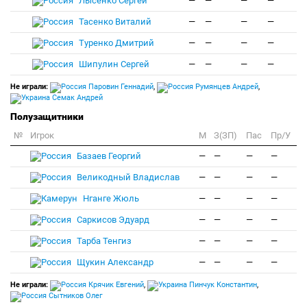
Лысенко Сергей
—
—
—
—
Тасенко Виталий
—
—
—
—
Туренко Дмитрий
—
—
—
—
Шипулин Сергей
—
—
—
—
Не играли:
Паровин Геннадий
,
Румянцев Андрей
,
Семак Андрей
Полузащитники
№
Игрок
M
З(ЗП)
Пас
Пр/У
Базаев Георгий
—
—
—
—
Великодный Владислав
—
—
—
—
Нганге Жюль
—
—
—
—
Саркисов Эдуард
—
—
—
—
Тарба Тенгиз
—
—
—
—
Щукин Александр
—
—
—
—
Не играли:
Крячик Евгений
,
Пинчук Константин
,
Сытников Олег