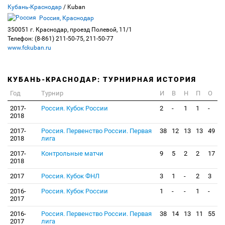
Кубань-Краснодар
/ Kuban
Россия, Краснодар
350051 г. Краснодар, проезд Полевой, 11/1
Телефон: (8-861) 211-50-75, 211-50-77
www.fckuban.ru
КУБАНЬ-КРАСНОДАР: ТУРНИРНАЯ ИСТОРИЯ
Год
Турнир
И
В
Н
П
О
2017-
Россия. Кубок России
2
-
1
1
-
2018
2017-
Россия. Первенство России. Первая
38
12
13
13
49
2018
лига
2017-
Контрольные матчи
9
5
2
2
17
2018
2017
Россия. Кубок ФНЛ
3
1
-
2
3
2016-
Россия. Кубок России
1
-
-
1
-
2017
2016-
Россия. Первенство России. Первая
38
14
13
11
55
2017
лига