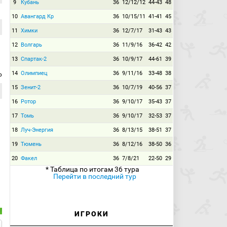
9
Кубань
36
12/12/12
44-43
48
10
Авангард Кр
36
10/15/11
41-41
45
11
Химки
36
12/7/17
31-43
43
12
Волгарь
36
11/9/16
36-42
42
13
Спартак-2
36
10/9/17
44-61
39
14
Олимпиец
36
9/11/16
33-48
38
р
15
Зенит-2
36
10/7/19
40-56
37
16
Ротор
36
9/10/17
35-43
37
17
Томь
36
9/10/17
32-53
37
18
Луч-Энергия
36
8/13/15
38-51
37
19
Тюмень
36
8/12/16
38-50
36
20
Факел
36
7/8/21
22-50
29
* Таблица по итогам 36 тура
Перейти в последний тур
ИГРОКИ