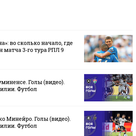
а»: во сколько начало, где
 матча 3‑го тура РПЛ 9
уминенсе. Голы (видео).
илии. Футбол
ко Минейро. Голы (видео).
илии. Футбол