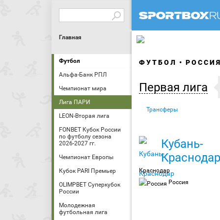
Главная
Футбол
ФУТБОЛ
РОССИ
Альфа-Банк РПЛ
Первая лига
Чемпионат мира
Лига ПАРИ
Трансферы
LEON-Вторая лига
FONBET Кубок России
по футболу сезона
Кубань-
2026-2027 гг.
Краснода
Чемпионат Европы
Краснодар
Кубок PARI Премьер
Россия
OLIMPBET Суперкубок
России
Молодежная
футбольная лига