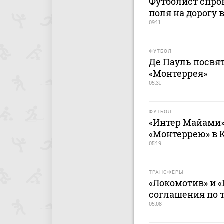
Футболист спро
поля на дорогу 
09:11
ФУТБОЛ
Де Пауль посвят
«Монтеррея»
05:31
ФУТБОЛ
«Интер Майами»
«Монтеррею» в 
05:19
ТРАНСФЕРЫ
«Локомотив» и «
соглашения по 
05:08