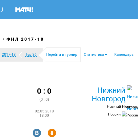
Я
ФНЛ 2017-18
2017-18
Тур 36
Перейти в турнир
Статистика
Календарь
Нижний
0 : 0
р
Новгород
(0 : 0)
Нижний Новгоро
02.05.2018
Россия
18:00
R
Y