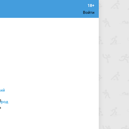
Войти
д