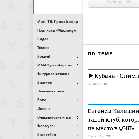
Кубань
84
Матч ТВ. Прямой эфир
Подписка «Максимум»
Видео
Теннис
ПО ТЕМЕ
Хоккей
MMA/Единоборства
Фигурное катание
Кубань - Олим
Биатлон
02 мая 2018
Лыжные гонки
Бокс
Допинг
Евгений Калешин:
Олимпийские игры
такой клуб, котор
Формула-1
не место в ФНЛ»
Баскетбол
15 октября 2017