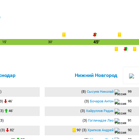
я
45′
15′
30′
снодар
Нижний Новгород
)
(В)
Сысуев Николай
99
З)
46′
(З)
Бочаров Антон
95
(З)
46′
(З)
Хайруллов Радик
92
З)
(З)
Гогличидзе Лео
91
(З)
82′
90′ (З)
Хрипков Андрей
90