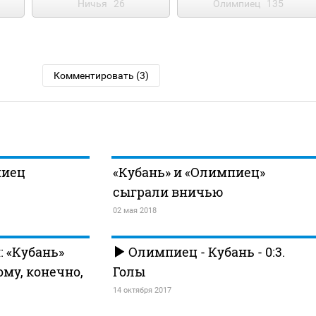
Ничья
26
Олимпиец
135
Комментировать (3)
пиец
«Кубань» и «Олимпиец»
сыграли вничью
02 мая 2018
 «Кубань»
Олимпиец - Кубань - 0:3.
ому, конечно,
Голы
14 октября 2017