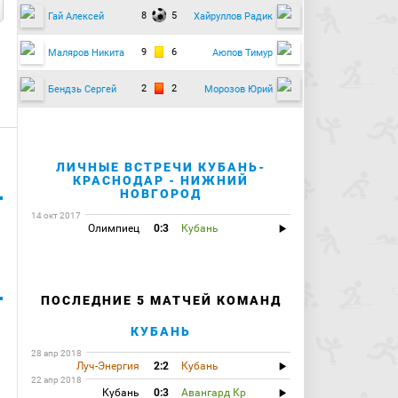
8
5
Гай Алексей
Хайруллов Радик
9
6
Маляров Никита
Аюпов Тимур
2
2
Бендзь Сергей
Морозов Юрий
ЛИЧНЫЕ ВСТРЕЧИ КУБАНЬ-
КРАСНОДАР - НИЖНИЙ
НОВГОРОД
14 окт 2017
Олимпиец
0:3
Кубань
ПОСЛЕДНИЕ 5 МАТЧЕЙ КОМАНД
КУБАНЬ
28 апр 2018
Луч-Энергия
2:2
Кубань
22 апр 2018
Кубань
0:3
Авангард Кр