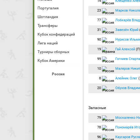
14
Клещенко Але
Португалия
23
Марков Никол
Шотландия
77
Лобкарёв Вла
Трансферы
31
Завезён Юрий
Кубок конфедераций
90
Нурисов Ильм
Лига наций
19
Гай Алексей
(П
Турниры сборных
99
Гогниев Спарт
Кубок Америки
10
Маляров Ники
Россия
8
Алейник Олег
(
20
Обухов Владим
Запасные
79
Москаленко Н
78
Пономарёв Иг
96
Каусаров Русл