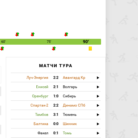
90′
60′
75′
МАТЧИ ТУРА
Луч-Энергия
2:2
Авангард Кр
Енисей
2:1
Волгарь
Оренбург
1:0
Сибирь
Спартак-2
2:2
Динамо СПб
Тамбов
3:1
Тюмень
Балтика
0:0
Шинник
Факел
0:1
Томь