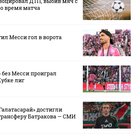
воцировал ДТП, выбив мяч с
во время матча
ил Месси гол в ворота
 без Месси проиграл
Кубке лиг
Галатасарай» достигли
трансферу Батракова — СМИ