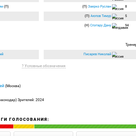
им
(П)
(П)
Заерко Руслан
8
(П)
Аюпов Тимур
5
(Н)
Спэтару Дану
94
Трене
ий
Писарев Николай
? Условные обозначения
сей
(Москва)
раснодар)
Зрителей: 2024
ОГИ ГОЛОСОВАНИЯ: