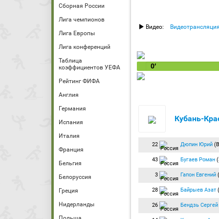
Сборная России
Лига чемпионов
Видео:
Видеотрансляци
Лига Европы
Лига конференций
Таблица
0′
коэффициентов УЕФА
Рейтинг ФИФА
Англия
Германия
Кубань-Кра
Испания
Италия
22
Дюпин Юрий
(В
Франция
43
Бугаев Роман
(
Бельгия
3
Гапон Евгений
Белоруссия
28
Байрыев Азат
(
Греция
Нидерланды
26
Бендзь Сергей
Польша