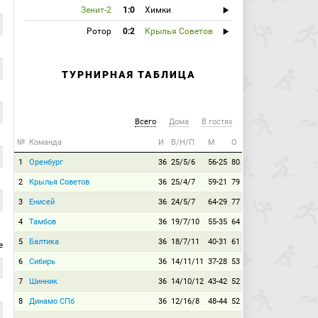
Зенит-2
1:0
Химки
Ротор
0:2
Крылья Советов
ТУРНИРНАЯ ТАБЛИЦА
Всего
Дома
В гостях
№
Команда
И
В/Н/П
М
О
1
Оренбург
36
25/5/6
56-25
80
2
Крылья Советов
36
25/4/7
59-21
79
3
Енисей
36
24/5/7
64-29
77
4
Тамбов
36
19/7/10
55-35
64
5
Балтика
36
18/7/11
40-31
61
е
6
Сибирь
36
14/11/11
37-28
53
7
Шинник
36
14/10/12
43-42
52
8
Динамо СПб
36
12/16/8
48-44
52