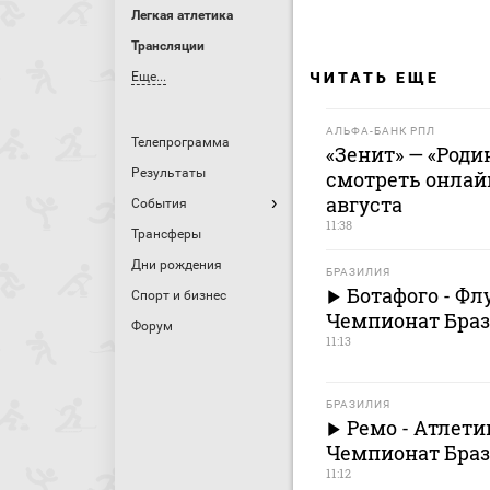
Легкая атлетика
Трансляции
Еще...
ЧИТАТЬ ЕЩЕ
АЛЬФА-БАНК РПЛ
Телепрограмма
«Зенит» — «Родин
Результаты
смотреть онлайн
августа
События
11:38
Трансферы
Дни рождения
БРАЗИЛИЯ
Ботафого - Фл
Спорт и бизнес
Чемпионат Браз
Форум
11:13
БРАЗИЛИЯ
Ремо - Атлети
Чемпионат Браз
11:12