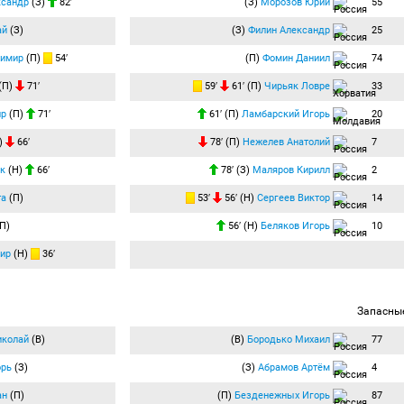
ксандр
(З)
82′
(З)
Морозов Юрий
55
ай
(З)
(З)
Филин Александр
25
димир
(П)
54′
(П)
Фомин Даниил
74
(П)
71′
59′
61′ (П)
Чирьяк Ловре
33
ир
(П)
71′
61′ (П)
Ламбарский Игорь
20
)
66′
78′ (П)
Нежелев Анатолий
7
ак
(Н)
66′
78′ (З)
Маляров Кирилл
2
та
(П)
53′
56′ (Н)
Сергеев Виктор
14
П)
56′ (Н)
Беляков Игорь
10
ир
(Н)
36′
Запасны
иколай
(В)
(В)
Бородько Михаил
77
орь
(З)
(З)
Абрамов Артём
4
ан
(П)
(П)
Безденежных Игорь
87