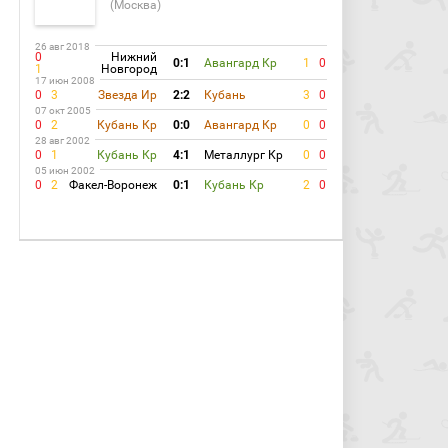
(Москва)
26 авг 2018
0
Нижний
0:1
Авангард Кр
1
0
1
Новгород
17 июн 2008
0
3
Звезда Ир
2:2
Кубань
3
0
07 окт 2005
0
2
Кубань Кр
0:0
Авангард Кр
0
0
28 авг 2002
0
1
Кубань Кр
4:1
Металлург Кр
0
0
05 июн 2002
0
2
Факел-Воронеж
0:1
Кубань Кр
2
0