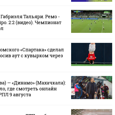
Габриэля Тальяри. Ремо -
о. 2:2 (видео). Чемпионат
ол
омского «Спартака» сделал
росив аут с кувырком через
а) — «Динамо» (Махачкала):
ло, где смотреть онлайн
РПЛ 9 августа