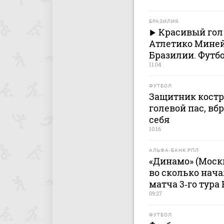
БРАЗИЛИЯ
Красивый гол 
Атлетико Минейр
Бразилии. Футб
11:04
ФУТБОЛ
Защитник костр
голевой пас, вб
себя
10:16
АЛЬФА-БАНК РПЛ
«Динамо» (Москв
во сколько нача
матча 3‑го тура 
09:27
ФУТБОЛ