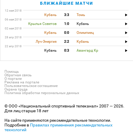
БЛИЖАЙШИЕ МАТЧИ
12 мая 2018
Кубань
3:3
Томь
06 мая 2018
Крылья Советов
1:0
Кубань
02 мая 2018
Кубань
0:0
Олимпиец
28 апр 2018
Луч-Энергия
2:2
Кубань
22 апр 2018
Кубань
0:3
Авангард Кр
Помощь
Обратная связь
О портале
Реклама на портале
Пользовательское соглашение
Охрана труда
Политика обработки персональных данных
© ООО «Национальный спортивный телеканал» 2007 — 2026.
Для лиц старше 18 лет
На сайте применяются рекомендательные технологии.
Подробнее в
Правилах применения рекомендательных
технологий