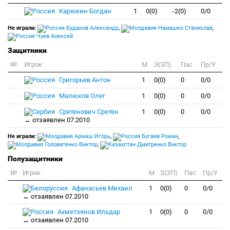
Карюкин Богдан
1
0(0)
-2(0)
0/0
Не играли:
Будаков Александр
,
Намашко Станислав
,
Чуев Алексей
Защитники
№
Игрок
M
З(ЗП)
Пас
Пр/У
Григорьев Антон
1
0(0)
0
0/0
Малюков Олег
1
0(0)
0
0/0
Сретенович Сретен
1
0(0)
0
0/0
↔ отзаявлен 07.2010
Не играли:
Армаш Игорь
,
Бугаев Роман
,
Головатенко Виктор
,
Дмитренко Виктор
Полузащитники
№
Игрок
M
З(ЗП)
Пас
Пр/У
Афанасьев Михаил
1
0(0)
0
0/0
↔ отзаявлен 07.2010
Ахметзянов Ильдар
1
0(0)
0
0/0
↔ отзаявлен 07.2010