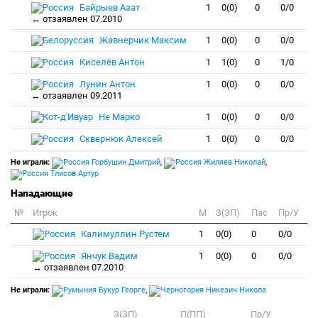
Байрыев Азат
1
0(0)
0
0/0
↔ отзаявлен 07.2010
Жавнерчик Максим
1
0(0)
0
0/0
Киселёв Антон
1
1(0)
0
1/0
Лунин Антон
1
0(0)
0
0/0
↔ отзаявлен 09.2011
Не Марко
1
0(0)
0
0/0
Сквернюк Алексей
1
0(0)
0
0/0
Не играли:
Горбушин Дмитрий
,
Жиляев Николай
,
Тлисов Артур
Нападающие
№
Игрок
M
З(ЗП)
Пас
Пр/У
Калимуллин Рустем
1
0(0)
0
0/0
Янчук Вадим
1
0(0)
0
0/0
↔ отзаявлен 07.2010
Не играли:
Букур Георге
,
Никезич Никола
З(ЗП)
П(ПП)
Пр/У