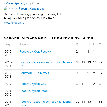
Кубань-Краснодар
/ Kuban
Россия, Краснодар
350051 г. Краснодар, проезд Полевой, 11/1
Телефон: (8-861) 211-50-75, 211-50-77
www.fckuban.ru
КУБАНЬ-КРАСНОДАР: ТУРНИРНАЯ ИСТОРИЯ
Год
Турнир
И
В
Н
П
О
2017-
Россия. Кубок России
2
-
1
1
-
2018
2017-
Россия. Первенство России. Первая
38
12
13
13
49
2018
лига
2017-
Контрольные матчи
9
5
2
2
17
2018
2017
Россия. Кубок ФНЛ
3
1
-
2
3
2016-
Россия. Кубок России
1
-
-
1
-
2017
2016-
Россия. Первенство России. Первая
38
14
13
11
55
2017
лига