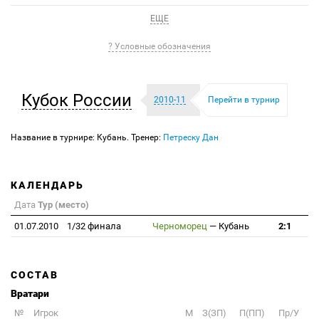
ЕЩЕ
? Условные обозначения
Кубок России
2010-11
Перейти в турнир
Название в турнире: Кубань. Тренер:
Петреску Дан
КАЛЕНДАРЬ
Дата
Тур (место)
01.07.2010
1/32 финала
Черноморец
—
Кубань
2:1
СОСТАВ
Вратари
№
Игрок
M
З(ЗП)
П(ПП)
Пр/У