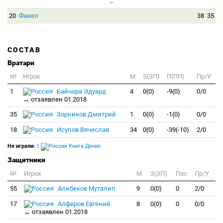
...
20
Факел
38
35
СОСТАВ
Вратари
№
Игрок
M
З(ЗП)
П(ПП)
Пр/У
1
Байчора Эдуард
4
0(0)
-9(0)
0/0
↔ отзаявлен 01.2018
35
Зорников Дмитрий
1
0(0)
-1(0)
0/0
18
Исупов Вячеслав
34
0(0)
-39(-10)
2/0
Не играли:
1
Книга Денис
Защитники
№
Игрок
M
З(ЗП)
Пас
Пр/У
55
Алибеков Муталип
9
0(0)
0
2/0
17
Алферов Евгений
8
0(0)
0
0/0
↔ отзаявлен 01.2018