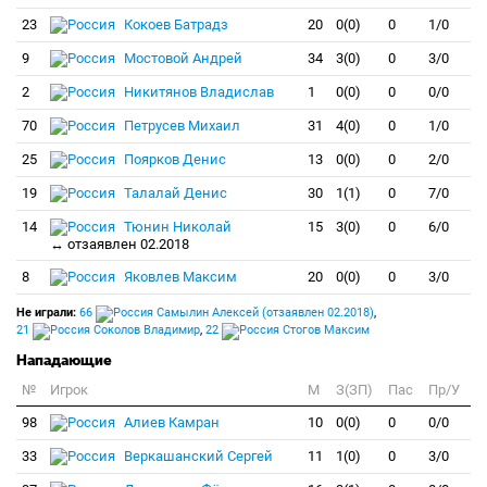
23
Кокоев Батрадз
20
0(0)
0
1/0
9
Мостовой Андрей
34
3(0)
0
3/0
2
Никитянов Владислав
1
0(0)
0
0/0
70
Петрусев Михаил
31
4(0)
0
1/0
25
Поярков Денис
13
0(0)
0
2/0
19
Талалай Денис
30
1(1)
0
7/0
14
Тюнин Николай
15
3(0)
0
6/0
↔ отзаявлен 02.2018
8
Яковлев Максим
20
0(0)
0
3/0
Не играли:
66
Самылин Алексей (отзаявлен 02.2018)
,
21
Соколов Владимир
,
22
Стогов Максим
Нападающие
№
Игрок
M
З(ЗП)
Пас
Пр/У
98
Алиев Камран
10
0(0)
0
0/0
33
Веркашанский Сергей
11
1(0)
0
3/0