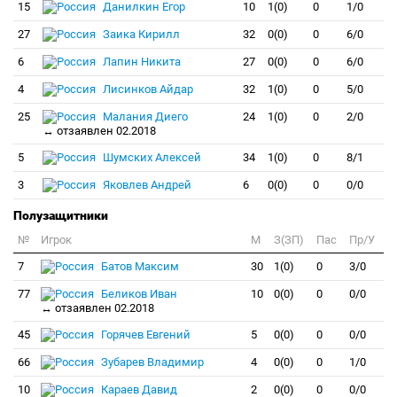
15
Данилкин Егор
10
1(0)
0
1/0
27
Заика Кирилл
32
0(0)
0
6/0
6
Лапин Никита
27
0(0)
0
6/0
4
Лисинков Айдар
32
1(0)
0
5/0
25
Малания Диего
24
1(0)
0
2/0
↔ отзаявлен 02.2018
5
Шумских Алексей
34
1(0)
0
8/1
3
Яковлев Андрей
6
0(0)
0
0/0
Полузащитники
№
Игрок
M
З(ЗП)
Пас
Пр/У
7
Батов Максим
30
1(0)
0
3/0
77
Беликов Иван
10
0(0)
0
0/0
↔ отзаявлен 02.2018
45
Горячев Евгений
5
0(0)
0
0/0
66
Зубарев Владимир
4
0(0)
0
1/0
10
Караев Давид
2
0(0)
0
0/0