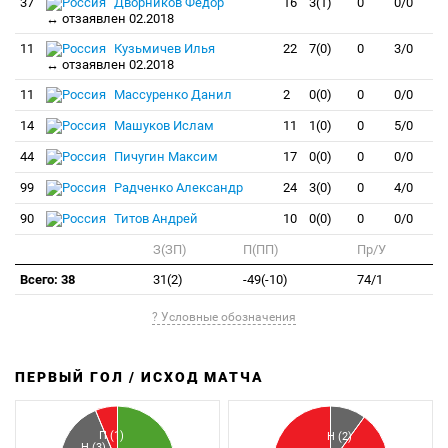
37
Дворников Фёдор
16
3(1)
0
0/0
↔ отзаявлен 02.2018
11
Кузьмичев Илья
22
7(0)
0
3/0
↔ отзаявлен 02.2018
11
Массуренко Данил
2
0(0)
0
0/0
14
Машуков Ислам
11
1(0)
0
5/0
44
Пичугин Максим
17
0(0)
0
0/0
99
Радченко Александр
24
3(0)
0
4/0
90
Титов Андрей
10
0(0)
0
0/0
З(ЗП)
П(ПП)
Пр/У
Всего: 38
31(2)
-49(-10)
74/1
? Условные обозначения
ПЕРВЫЙ ГОЛ / ИСХОД МАТЧА
З
П
П (1)
Н (2)
Н (3)