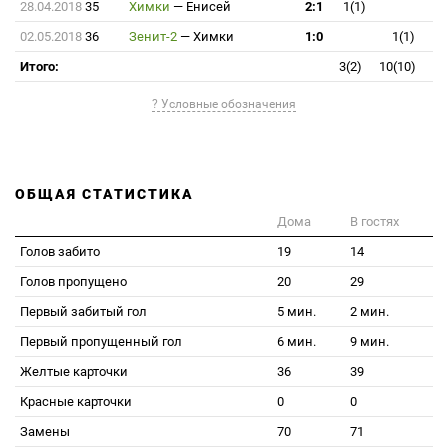
28.04.2018
35
Химки
—
Енисей
2:1
1(1)
02.05.2018
36
Зенит-2
—
Химки
1:0
1(1)
Итого:
3(2)
10(10)
? Условные обозначения
ОБЩАЯ СТАТИСТИКА
Дома
В гостях
Голов забито
19
14
Голов пропущено
20
29
Первый забитый гол
5 мин.
2 мин.
Первый пропущенный гол
6 мин.
9 мин.
Желтые карточки
36
39
Красные карточки
0
0
Замены
70
71