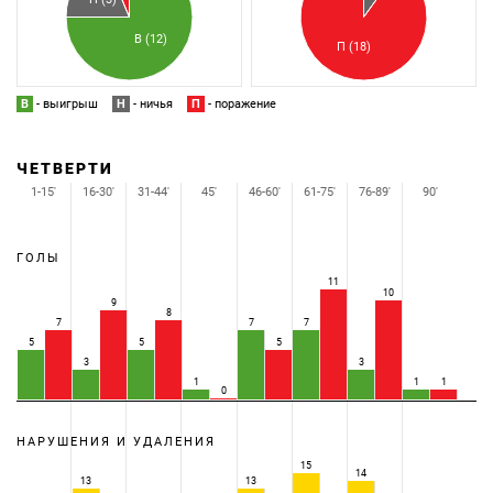
В (12)
П (18)
В
- выигрыш
Н
- ничья
П
- поражение
ЧЕТВЕРТИ
1-15'
16-30'
31-44'
45'
46-60'
61-75'
76-89'
90'
ГОЛЫ
11
10
9
8
7
7
7
5
5
5
3
3
1
1
1
0
НАРУШЕНИЯ И УДАЛЕНИЯ
15
14
13
13