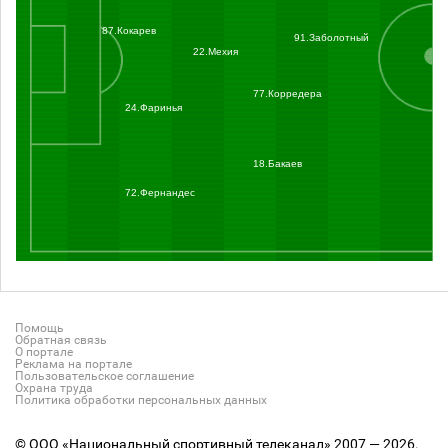
87.Кокарев
91.Заболотный
22.Мехия
77.Корредера
24.Фаринья
18.Бакаев
72.Фернандес
Помощь
Обратная связь
О портале
Реклама на портале
Пользовательское соглашение
Охрана труда
Политика обработки персональных данных
© ООО «Национальный спортивный телеканал» 2007 — 2026.