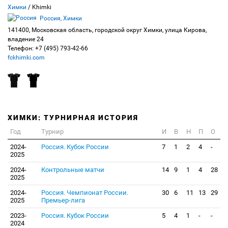
Химки
/ Khimki
Россия, Химки
141400, Московская область, городской округ Химки, улица Кирова,
владение 24
Телефон: +7 (495) 793-42-66
fckhimki.com
ХИМКИ: ТУРНИРНАЯ ИСТОРИЯ
Год
Турнир
И
В
Н
П
О
2024-
Россия. Кубок России
7
1
2
4
-
2025
2024-
Контрольные матчи
14
9
1
4
28
2025
2024-
Россия. Чемпионат России.
30
6
11
13
29
2025
Премьер-лига
2023-
Россия. Кубок России
5
4
1
-
-
2024