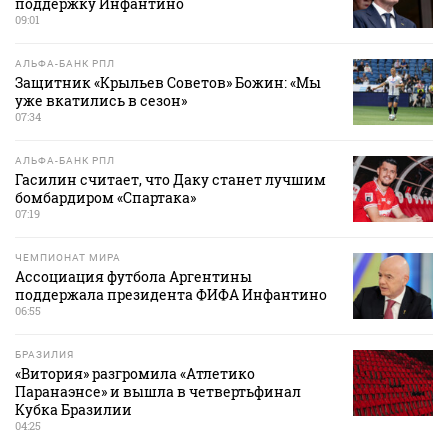
поддержку Инфантино
09:01
АЛЬФА-БАНК РПЛ
Защитник «Крыльев Советов» Божин: «Мы
уже вкатились в сезон»
07:34
АЛЬФА-БАНК РПЛ
Гасилин считает, что Даку станет лучшим
бомбардиром «Спартака»
07:19
ЧЕМПИОНАТ МИРА
Ассоциация футбола Аргентины
поддержала президента ФИФА Инфантино
06:55
БРАЗИЛИЯ
«Витория» разгромила «Атлетико
Паранаэнсе» и вышла в четвертьфинал
Кубка Бразилии
04:25