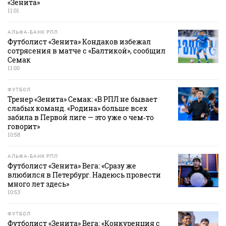
«Зенита»
11:01
АЛЬФА-БАНК РПЛ
Футболист «Зенита» Кондаков избежал
сотрясения в матче с «Балтикой», сообщил
Семак
11:00
ФУТБОЛ
Тренер «Зенита» Семак: «В РПЛ не бывает
слабых команд. «Родина» больше всех
забила в Первой лиге — это уже о чем‑то
говорит»
10:58
АЛЬФА-БАНК РПЛ
Футболист «Зенита» Вега: «Сразу же
влюбился в Петербург. Надеюсь провести
много лет здесь»
10:53
ФУТБОЛ
Футболист «Зенита» Вега: «Конкуренция с