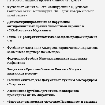
Петербург. Надеюсь провести много лет здесь»
Футболист «Зенита» Вега: «Конкуренция с Дугласом
Сантосом очень мотивирует. Он — друг, который помог
моей семье»
Дисквалифицированный за нарушение
антидопинговых правил Заболотный перешел в
«СКА‑Ростов» из Медиалиги
Глава FPF раскритиковал ФИФА за идею продажи прав на
ЧМ
Футболист «Балтики» Андерсон: «Приятно за Андраде как
за бывшего партнера по команде»
Федерация футбола Мексики выразила поддержку
Инфантино
Защитник «Крыльев Советов» Божин: «Мы уже
вкатились в сезон»
Гасилин считает, что Даку станет лучшим бомбардиром
«Спартака»
Ассоциация футбола Аргентины поддержала
президента ФИФА Инфантино
«Витория» разгромила «Атлетико Паранаэнсе» и вышла в