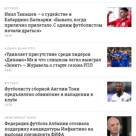
ФУТБОЛ
Инал Танашев — о судействе в
Кабардино‑Балкарии: «Бывало, когда
прилично прилетало. С одним футболистом
начали драться»
14:16
АЛЬФА-БАНК РПЛ
«Удивляет присутствие среди лидеров
«Динамо» Мх и что слишком легко выиграл
«Зенит» — Журавель о старте сезона РПЛ
14:01
ФУТБОЛ
Футболисту сборной Англии Тони
предъявлено обвинение в нападении в
клубе
13:32
ЧЕМПИОНАТ МИРА
Федерация футбола Албании отозвала
поддержку кандидатуры Инфантино на
выборах президента ФИФА