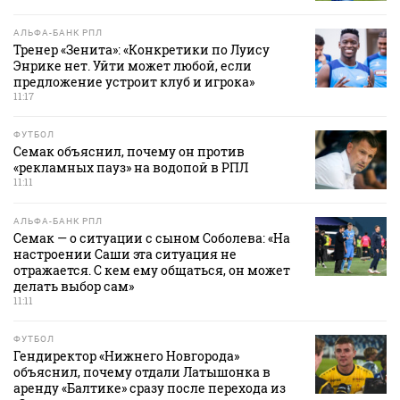
АЛЬФА-БАНК РПЛ
Тренер «Зенита»: «Конкретики по Луису
Энрике нет. Уйти может любой, если
предложение устроит клуб и игрока»
11:17
ФУТБОЛ
Семак объяснил, почему он против
«рекламных пауз» на водопой в РПЛ
11:11
АЛЬФА-БАНК РПЛ
Семак — о ситуации с сыном Соболева: «На
настроении Саши эта ситуация не
отражается. С кем ему общаться, он может
делать выбор сам»
11:11
ФУТБОЛ
Гендиректор «Нижнего Новгорода»
объяснил, почему отдали Латышонка в
аренду «Балтике» сразу после перехода из