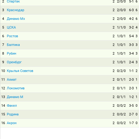
2
Спартак
2
2/0/0
5-1
6
3
Краснодар
2
2/0/0
6-3
6
4
Динамо Мх
2
2/0/0
4-2
6
5
ЦСКА
2
1/1/0
3-2
4
6
Ростов
2
1/0/1
5-4
3
7
Балтика
2
1/0/1
3-3
3
8
Рубин
2
1/0/1
3-4
3
9
Оренбург
2
1/0/1
2-4
3
10
Крылья Советов
2
0/2/0
1-1
2
11
Ахмат
2
0/1/1
2-3
1
12
Локомотив
2
0/1/1
2-3
1
13
Динамо М
2
0/1/1
1-2
1
14
Факел
2
0/0/2
3-5
0
15
Родина
2
0/0/2
2-7
0
16
Акрон
2
0/0/2
1-7
0