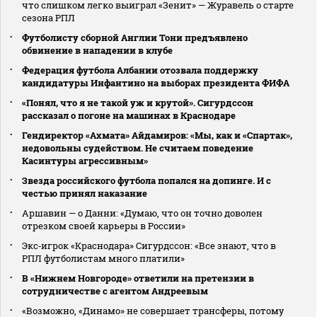
что слишком легко выиграл «Зенит» — Журавель о старте
сезона РПЛ
Футболисту сборной Англии Тони предъявлено
обвинение в нападении в клубе
Федерация футбола Албании отозвала поддержку
кандидатуры Инфантино на выборах президента ФИФА
«Понял, что я не такой уж и крутой». Сигурдссон
рассказал о погоне на машинах в Краснодаре
Гендиректор «Ахмата» Айдамиров: «Мы, как и «Спартак»,
недовольны судейством. Не считаем поведение
Касинтуры агрессивным»
Звезда российского футбола попался на допинге. И с
честью принял наказание
Аршавин — о Данни: «Думаю, что он точно доволен
отрезком своей карьеры в России»
Экс‑игрок «Краснодара» Сигурдссон: «Все знают, что в
РПЛ футболистам много платили»
В «Нижнем Новгороде» ответили на претензии в
сотрудничестве с агентом Андреевым
«Возможно, «Динамо» не совершает трансферы, потому