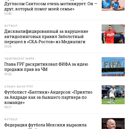
Дугласом Сантосом очень мотивирует. Он —
друг, который помог моей семье»
10:45
ФУТБОЛ
Дисквалифицированный за нарушение
антидопинговых правил Заболотный
перешел в «СКА‑Ростов» из Медиалиги
10:26
ЧЕМПИОНАТ МИРА
Глава FPF раскритиковал ФИФА за идею
продажи прав на ЧМ
10:22
АЛЬФА-БАНК РПЛ
Футболист «Балтики» Андерсон: «Приятно
за Андраде как за бывшего партнера по
команде»
09:17
ФУТБОЛ
Федерация футбола Мексики выразила