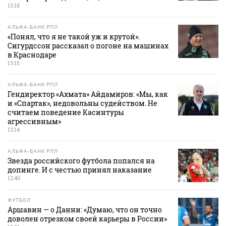
13:18
АЛЬФА-БАНК РПЛ
«Понял, что я не такой уж и крутой».
Сигурдссон рассказал о погоне на машинах
в Краснодаре
13:15
АЛЬФА-БАНК РПЛ
Гендиректор «Ахмата» Айдамиров: «Мы, как
и «Спартак», недовольны судейством. Не
считаем поведение Касинтуры
агрессивным»
13:14
АЛЬФА-БАНК РПЛ
Звезда российского футбола попался на
допинге. И с честью принял наказание
12:40
ФУТБОЛ
Аршавин — о Данни: «Думаю, что он точно
доволен отрезком своей карьеры в России»