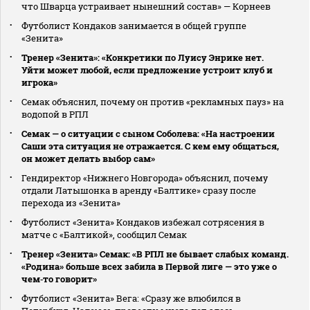
что Шварца устраивает нынешний состав» — Корнеев
Футболист Кондаков занимается в общей группе
«Зенита»
Тренер «Зенита»: «Конкретики по Луису Энрике нет.
Уйти может любой, если предложение устроит клуб и
игрока»
Семак объяснил, почему он против «рекламных пауз» на
водопой в РПЛ
Семак — о ситуации с сыном Соболева: «На настроении
Саши эта ситуация не отражается. С кем ему общаться,
он может делать выбор сам»
Гендиректор «Нижнего Новгорода» объяснил, почему
отдали Латышонка в аренду «Балтике» сразу после
перехода из «Зенита»
Футболист «Зенита» Кондаков избежал сотрясения в
матче с «Балтикой», сообщил Семак
Тренер «Зенита» Семак: «В РПЛ не бывает слабых команд.
«Родина» больше всех забила в Первой лиге — это уже о
чем‑то говорит»
Футболист «Зенита» Вега: «Сразу же влюбился в