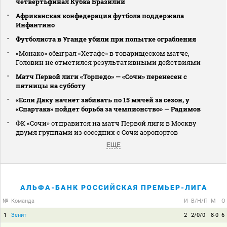
четвертьфинал Кубка Бразилии
Африканская конфедерация футбола поддержала
Инфантино
Футболиста в Уганде убили при попытке ограбления
«Монако» обыграл «Хетафе» в товарищеском матче,
Головин не отметился результативными действиями
Матч Первой лиги «Торпедо» — «Сочи» перенесен с
пятницы на субботу
«Если Даку начнет забивать по 15 мячей за сезон, у
«Спартака» пойдет борьба за чемпионство» — Радимов
ФК «Сочи» отправится на матч Первой лиги в Москву
двумя группами из соседних с Сочи аэропортов
ЕЩЕ
АЛЬФА-БАНК РОССИЙСКАЯ ПРЕМЬЕР-ЛИГА
№
Команда
И
В/Н/П
М
О
1
Зенит
2
2/0/0
8-0
6