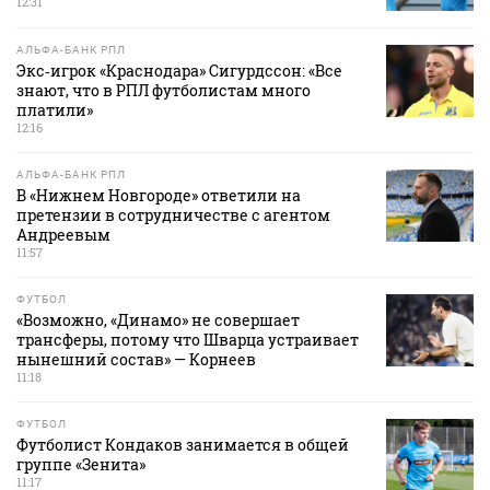
12:31
АЛЬФА-БАНК РПЛ
Экс‑игрок «Краснодара» Сигурдссон: «Все
знают, что в РПЛ футболистам много
платили»
12:16
АЛЬФА-БАНК РПЛ
В «Нижнем Новгороде» ответили на
претензии в сотрудничестве с агентом
Андреевым
11:57
ФУТБОЛ
«Возможно, «Динамо» не совершает
трансферы, потому что Шварца устраивает
нынешний состав» — Корнеев
11:18
ФУТБОЛ
Футболист Кондаков занимается в общей
группе «Зенита»
11:17