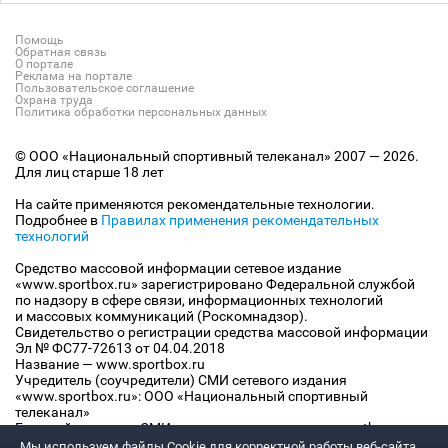
Помощь
Обратная связь
О портале
Реклама на портале
Пользовательское соглашение
Охрана труда
Политика обработки персональных данных
© ООО «Национальный спортивный телеканал» 2007 — 2026.
Для лиц старше 18 лет
На сайте применяются рекомендательные технологии.
Подробнее в
Правилах применения рекомендательных
технологий
Средство массовой информации сетевое издание
«www.sportbox.ru» зарегистрировано Федеральной службой
по надзору в сфере связи, информационных технологий
и массовых коммуникаций (Роскомнадзор).
Свидетельство о регистрации средства массовой информации
Эл № ФС77-72613 от 04.04.2018
Название — www.sportbox.ru
Учредитель (соучредители) СМИ сетевого издания
«www.sportbox.ru»: ООО «Национальный спортивный
телеканал»
Главный редактор СМИ сетевого издания «www.sportbox.ru»:
Конов В.А.
Мы используем файлы Сookie для корректной работы веб-сайта.