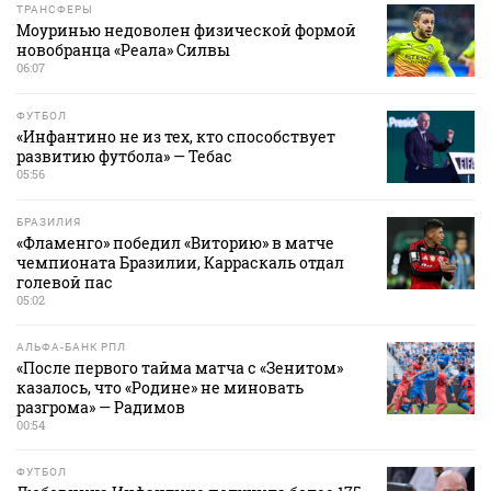
ТРАНСФЕРЫ
Моуринью недоволен физической формой
новобранца «Реала» Силвы
06:07
ФУТБОЛ
«Инфантино не из тех, кто способствует
развитию футбола» — Тебас
05:56
БРАЗИЛИЯ
«Фламенго» победил «Виторию» в матче
чемпионата Бразилии, Карраскаль отдал
голевой пас
05:02
АЛЬФА-БАНК РПЛ
«После первого тайма матча с «Зенитом»
казалось, что «Родине» не миновать
разгрома» — Радимов
00:54
ФУТБОЛ