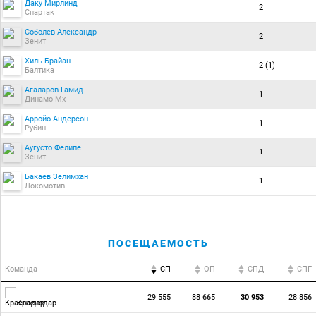
Даку Мирлинд
2
Спартак
Соболев Александр
2
Зенит
Хиль Брайан
2 (1)
Балтика
Агаларов Гамид
1
Динамо Мх
Арройо Андерсон
1
Рубин
Аугусто Фелипе
1
Зенит
Бакаев Зелимхан
1
Локомотив
ПОСЕЩАЕМОСТЬ
Команда
СП
ОП
CПД
CПГ
29 555
88 665
30 953
28 856
Краснодар