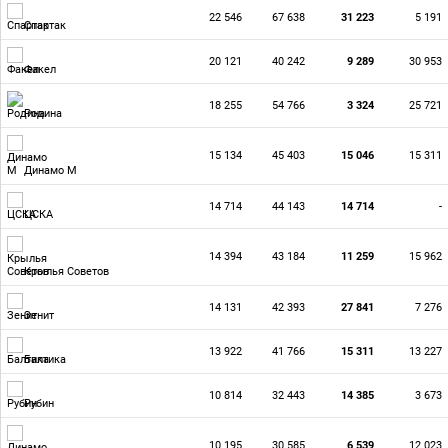
22 546
67 638
31 223
5 191
Спартак
20 121
40 242
9 289
30 953
Факел
18 255
54 766
3 324
25 721
Родина
15 134
45 403
15 046
15 311
Динамо М
14 714
44 143
14 714
-
ЦСКА
14 394
43 184
11 259
15 962
Крылья Советов
14 131
42 393
27 841
7 276
Зенит
13 922
41 766
15 311
13 227
Балтика
10 814
32 443
14 385
3 673
Рубин
10 195
30 585
6 539
12 023