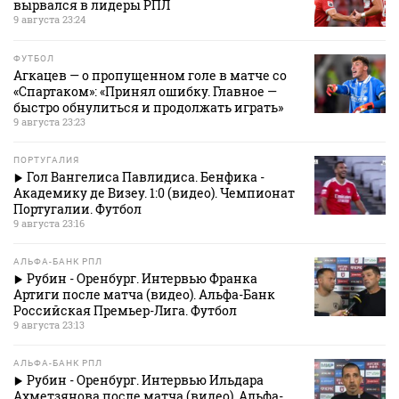
вырвался в лидеры РПЛ
9 августа 23:24
ФУТБОЛ
Агкацев — о пропущенном голе в матче со
«Спартаком»: «Принял ошибку. Главное —
быстро обнулиться и продолжать играть»
9 августа 23:23
ПОРТУГАЛИЯ
Гол Вангелиса Павлидиса. Бенфика -
Академику де Визеу. 1:0 (видео). Чемпионат
Португалии. Футбол
9 августа 23:16
АЛЬФА-БАНК РПЛ
Рубин - Оренбург. Интервью Франка
Артиги после матча (видео). Альфа-Банк
Российская Премьер-Лига. Футбол
9 августа 23:13
АЛЬФА-БАНК РПЛ
Рубин - Оренбург. Интервью Ильдара
Ахметзянова после матча (видео). Альфа-