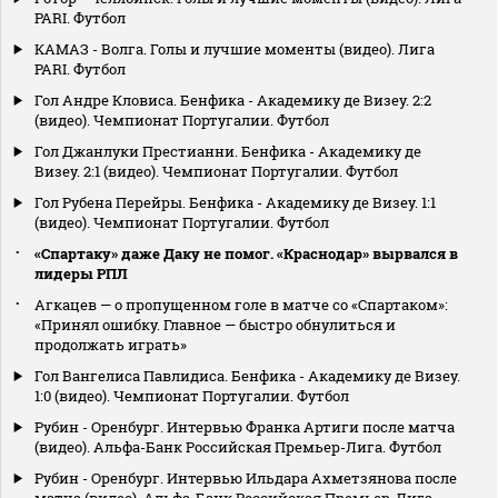
PARI. Футбол
КАМАЗ - Волга. Голы и лучшие моменты (видео). Лига
PARI. Футбол
Гол Андре Кловиса. Бенфика - Академику де Визеу. 2:2
(видео). Чемпионат Португалии. Футбол
Гол Джанлуки Престианни. Бенфика - Академику де
Визеу. 2:1 (видео). Чемпионат Португалии. Футбол
Гол Рубена Перейры. Бенфика - Академику де Визеу. 1:1
(видео). Чемпионат Португалии. Футбол
«Спартаку» даже Даку не помог. «Краснодар» вырвался в
лидеры РПЛ
Агкацев — о пропущенном голе в матче со «Спартаком»:
«Принял ошибку. Главное — быстро обнулиться и
продолжать играть»
Гол Вангелиса Павлидиса. Бенфика - Академику де Визеу.
1:0 (видео). Чемпионат Португалии. Футбол
Рубин - Оренбург. Интервью Франка Артиги после матча
(видео). Альфа-Банк Российская Премьер-Лига. Футбол
Рубин - Оренбург. Интервью Ильдара Ахметзянова после
матча (видео). Альфа-Банк Российская Премьер-Лига.