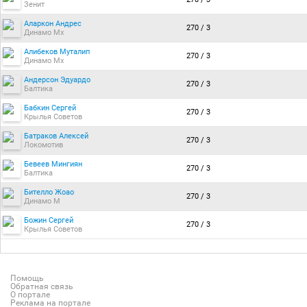
Зенит
Аларкон Андрес
270 / 3
Динамо Мх
Алибеков Муталип
270 / 3
Динамо Мх
Андерсон Эдуардо
270 / 3
Балтика
Бабкин Сергей
270 / 3
Крылья Советов
Батраков Алексей
270 / 3
Локомотив
Бевеев Мингиян
270 / 3
Балтика
Бителло Жоао
270 / 3
Динамо М
Божин Сергей
270 / 3
Крылья Советов
Помощь
Обратная связь
О портале
Реклама на портале