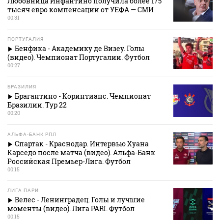
Любовница Инфантино получила более 175
тысяч евро компенсации от УЕФА — СМИ
00:31
ПОРТУГАЛИЯ
Бенфика - Академику де Визеу. Голы
(видео). Чемпионат Португалии. Футбол
00:27
БРАЗИЛИЯ
Брагантино - Коринтианс. Чемпионат
Бразилии. Тур 22
00:20
АЛЬФА-БАНК РПЛ
Спартак - Краснодар. Интервью Хуана
Карседо после матча (видео). Альфа-Банк
Российская Премьер-Лига. Футбол
00:15
ЛИГА ПАРИ
Велес - Ленинградец. Голы и лучшие
моменты (видео). Лига PARI. Футбол
00:15