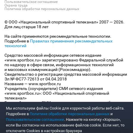
Пользовательское соглашение
Охрана труда
Политика обработки персональных данных
© ООО «Национальный спортивный телеканал» 2007 — 2026.
Для лиц старше 18 лет
На сайте применяются рекомендательные технологии.
Подробнее в
Правилах применения рекомендательных
технологий
Средство массовой информации сетевое издание
«www.sportbox.ru» зарегистрировано Федеральной службой
по надзору в сфере связи, информационных технологий
и массовых коммуникаций (Роскомнадзор).
Свидетельство о регистрации средства массовой информации
Эл № ФС77-72613 от 04.04.2018
Название — www.sportbox.ru
Учредитель (соучредители) СМИ сетевого издания
«www.sportbox.ru»: ООО «Национальный спортивный
телеканал»
Главный редактор СМИ сетевого издания «www.sportbox.ru»:
Конов В.А.
Мы используем файлы Сookie для корректной работы веб-сайта.
Номер телефона редакции СМИ сетевого издания
Подробнее в
Политике обработки персональных данных
и
«www.sportbox.ru»: +7 (495) 653 8419
Пользовательском соглашении
. Нажмите на кнопку «Хорошо»,
Адрес электронной почты редакции СМИ сетевого издания
если Вы согласны на использование файлов cookie. Если нет, то
«www.sportbox.ru»: editor@sportbox.ru
отключите Cookies в настройках браузера