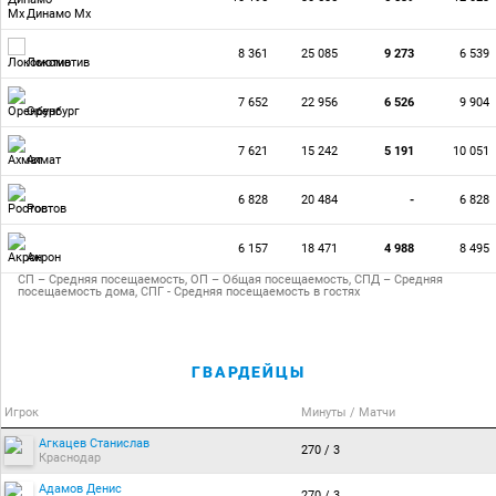
Динамо Мх
8 361
25 085
9 273
6 539
Локомотив
7 652
22 956
6 526
9 904
Оренбург
7 621
15 242
5 191
10 051
Ахмат
6 828
20 484
-
6 828
Ростов
6 157
18 471
4 988
8 495
Акрон
СП – Средняя посещаемость, ОП – Общая посещаемость, СПД – Средняя
посещаемость дома, СПГ - Средняя посещаемость в гостях
ГВАРДЕЙЦЫ
Игрок
Минуты / Матчи
Агкацев Станислав
270 / 3
Краснодар
Адамов Денис
270 / 3