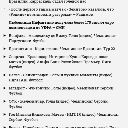
Бразилии, Карраскаль отдал голевой пас
«После первого тайма матча с «Зенитом» казалось, что
«Родине» не миновать разгрома» — Радимов
Любовница Инфантино получила более 175 тысяч евро
компенсации от УЕФА — СМИ
Бенфика - Академику де Визеу. Голы (видео). Чемпионат
Португалии. Футбол
Брагантино - Коринтианс. Чемпионат Бразилии. Тур 22
Спартак - Краснодар. Интервью Хуана Карседо после
матча (видео). Альфа-Банк Российская Премьер-Лига.
Футбол
Велес - Ленинградец. Голы и лучшие моменты (видео).
Лига PARI. Футбол
Младост - Чукарички. Голы (видео). Чемпионат Сербии.
Футбол
ОФК - Железничар. Голы (видео). Чемпионат Сербии.
Футбол
Гол Милана Видакова. Мачва - ИМТ. 1:0 (видео). Чемпионат
Сербии. Футбол
Ротор - Челябинск. Голы и лучшие моменты (видео). Лига