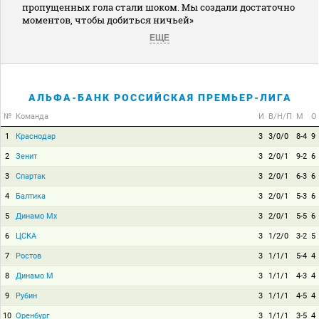
пропущенных гола стали шоком. Мы создали достаточно
моментов, чтобы добиться ничьей»
ЕЩЕ
АЛЬФА-БАНК РОССИЙСКАЯ ПРЕМЬЕР-ЛИГА
№
Команда
И
В/Н/П
М
О
1
Краснодар
3
3/0/0
8-4
9
2
Зенит
3
2/0/1
9-2
6
3
Спартак
3
2/0/1
6-3
6
4
Балтика
3
2/0/1
5-3
6
5
Динамо Мх
3
2/0/1
5-5
6
6
ЦСКА
3
1/2/0
3-2
5
7
Ростов
3
1/1/1
5-4
4
8
Динамо М
3
1/1/1
4-3
4
9
Рубин
3
1/1/1
4-5
4
10
Оренбург
3
1/1/1
3-5
4