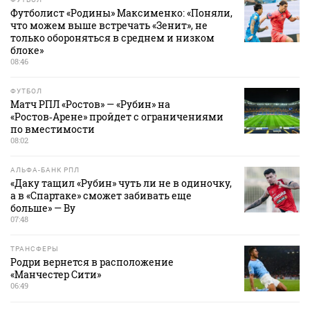
Футболист «Родины» Максименко: «Поняли,
что можем выше встречать «Зенит», не
только обороняться в среднем и низком
блоке»
08:46
ФУТБОЛ
Матч РПЛ «Ростов» — «Рубин» на
«Ростов‑Арене» пройдет с ограничениями
по вместимости
08:02
АЛЬФА-БАНК РПЛ
«Даку тащил «Рубин» чуть ли не в одиночку,
а в «Спартаке» сможет забивать еще
больше» — Ву
07:48
ТРАНСФЕРЫ
Родри вернется в расположение
«Манчестер Сити»
06:49