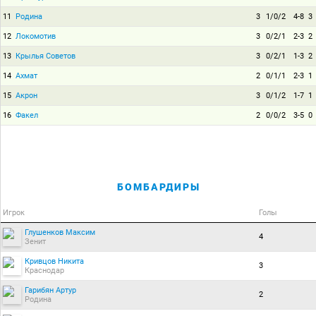
11
Родина
3
1/0/2
4-8
3
12
Локомотив
3
0/2/1
2-3
2
13
Крылья Советов
3
0/2/1
1-3
2
14
Ахмат
2
0/1/1
2-3
1
15
Акрон
3
0/1/2
1-7
1
16
Факел
2
0/0/2
3-5
0
БОМБАРДИРЫ
Игрок
Голы
Глушенков Максим
4
Зенит
Кривцов Никита
3
Краснодар
Гарибян Артур
2
Родина