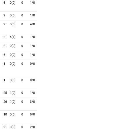
6
0(0)
0
1/0
9
0(0)
0
1/0
9
0(0)
0
4/0
21
4(1)
0
1/0
21
0(0)
0
1/0
6
0(0)
0
1/0
1
0(0)
0
0/0
1
0(0)
0
0/0
25
1(0)
0
1/0
26
1(0)
0
3/0
10
0(0)
0
0/0
21
0(0)
0
2/0