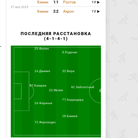
Химки
1:1
Ростов
T
27 апр 2025
Химки
2:2
Акрон
T
ПОСЛЕДНЯЯ РАССТАНОВКА
(4-1-4-1)
25.Филин
9.Руденко
14.Джикия
32.Вера
87.Кокарев
91.Заболотный
22.Мехия
77.Корредера
24.Фаринья
18.Бакаев
72.Фернандес