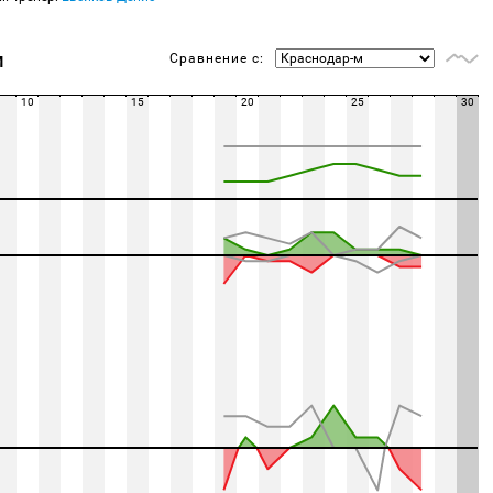
Сравнение с:
М
10
15
20
25
30