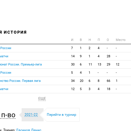
Я ИСТОРИЯ
И
В
Н
П
О
Место
 России
7
1
2
4
-
-
матчи
14
9
1
4
28
-
онат России. Премьер-лига
30
6
11
13
29
12
 России
5
4
1
-
-
-
нство России. Первая лига
34
20
6
8
66
1
матчи
12
5
3
4
18
-
ЕЩЕ
п-во
2021-22
Перейти в турнир
м. Тренер:
Евсиков Денис