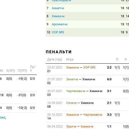
6
Краснодар-м
18
2
7
Ахмат-м
18
1
8
Химки-м
18
1
9
Арсенал-м
18
1
10
УОР №5
18
9
ПЕНАЛЬТИ
Дата (тур)
Игра
П
Н
Пр/
23.07.2021
Химки-м
—
УОР №5
2:2
1(1)
1(1)
M
З(ЗП)
П(ПП)
У
01
6
0(0)
-19(-2)
0/0
27.07.2021
Зенит-м
—
Химки-м
6:0
1(1)
02
30.07.2021
Чертаново-м
—
Химки-м
3:1
2(2)
03
18
0(0)
-31(0)
3/0
10.09.2021
Сочи-м
—
Химки-м
2:1
1(1)
08
4
0(0)
-10(-2)
0/0
29.10.2021
Химки-м
—
Чертаново-м
3:3
1(1)
Глеб
,
14
08.04.2022
Урал-м
—
Химки-м
1:1
1(0)