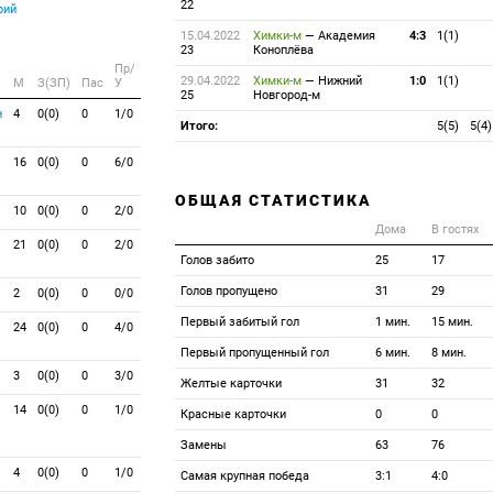
22
рий
15.04.2022
Химки-м
—
Академия
4:3
1(1)
23
Коноплёва
Пр/
29.04.2022
Химки-м
—
Нижний
1:0
1(1)
M
З(ЗП)
Пас
У
25
Новгород-м
н
4
0(0)
0
1/0
Итого:
5(5)
5(4)
16
0(0)
0
6/0
ОБЩАЯ СТАТИСТИКА
10
0(0)
0
2/0
Дома
В гостях
21
0(0)
0
2/0
Голов забито
25
17
Голов пропущено
31
29
2
0(0)
0
0/0
Первый забитый гол
1 мин.
15 мин.
24
0(0)
0
4/0
Первый пропущенный гол
6 мин.
8 мин.
3
0(0)
0
3/0
Желтые карточки
31
32
14
0(0)
0
1/0
Красные карточки
0
0
Замены
63
76
4
0(0)
0
1/0
Самая крупная победа
3:1
4:0