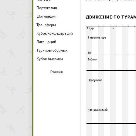
Португалия
Шотландия
ДВИЖЕНИЕ ПО ТУРА
Трансферы
1 тур
5
Кубок конфедераций
1 место в туре
Лига наций
Турниры сборных
10
Кубок Америки
Забито
Россия
Пропущено
Разница мячей