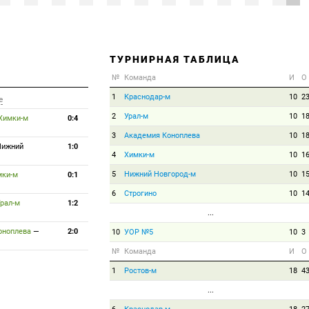
ТУРНИРНАЯ ТАБЛИЦА
№
Команда
И
О
1
Краснодар-м
10
2
е
2
Урал-м
10
1
Химки-м
0:4
3
Академия Коноплева
10
1
Нижний
1:0
4
Химки-м
10
1
5
Нижний Новгород-м
10
1
мки-м
0:1
6
Строгино
10
1
рал-м
1:2
...
оноплева
—
2:0
10
УОР №5
10
3
№
Команда
И
О
1
Ростов-м
18
4
...