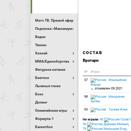
Матч ТВ. Прямой эфир
Подписка «Максимум»
Видео
Теннис
СОСТАВ
Хоккей
Вратари
MMA/Единоборства
Фигурное катание
№
Игрок
Биатлон
57
Ильюшёнок
Макар
Лыжные гонки
↔ отзаявлен 09.2021
Бокс
98
Мешалкин
Артём
Допинг
93
Тусеев Илья
Олимпийские игры
Формула-1
Не играли:
40
Гусев 
36
Дорохин Михаил
,
Баскетбол
79
Малышев Егор
,