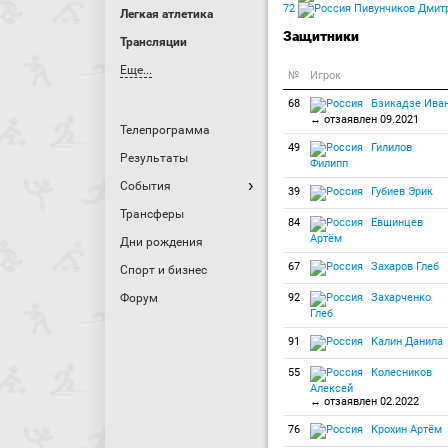
72
Пивунчиков Дмит
Легкая атлетика
Защитники
Трансляции
Еще...
№
Игрок
68
Бзикадзе Ива
↔ отзаявлен 09.2021
Телепрограмма
49
Гилилов
Результаты
Филипп
События
39
Губиев Эрик
Трансферы
84
Евшинцев
Артём
Дни рождения
67
Захаров Глеб
Спорт и бизнес
Форум
92
Захарченко
Глеб
91
Калин Данила
55
Колесников
Алексей
↔ отзаявлен 02.2022
76
Крохин Артём