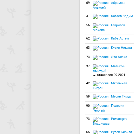
69
Абрамов
Алексей
31
Багаев Вадим
56
Гаврилов
Максим
62
Киба Артём
63
Кузин Никита
73
Ляо Алекс
37
Малыхин
Дмитрий
↔ отзаявлен 09.2021
42
Мкртычев
Тигран
59
Мусин Тимур
90
Полосин
Георгий
73
Романцев
Владислав
65
Рулёв Кирилл