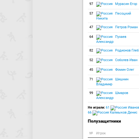
97
Мурасин Егор
57
Песоцкий
Никита
47
Петров Роман
64
Пухаев
Александр
82
Родионов Глеб
52
Соболев Иван
45
Фомин Олег
71
Шишнин
Владимир
99
Шмаров
Александр
Не играли:
61
Ивано
66
Калмыков Денис
Полузащитники
№
Игрок