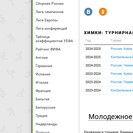
Сборная России
R
Y
Лига чемпионов
Лига Европы
Лига конференций
ХИМКИ: ТУРНИРНА
Таблица
Год
Турнир
коэффициентов УЕФА
2024-2025
Россия. Кубок
Рейтинг ФИФА
2024-2025
Контрольные 
Англия
2024-2025
Россия. Чемпи
Германия
2023-2024
Россия. Кубок
Испания
2023-2024
Россия. Перве
Италия
2023-2024
Контрольные 
Франция
Бельгия
Белоруссия
Молодежное 
Греция
Нидерланды
Название в турнире: Химки-
Польша