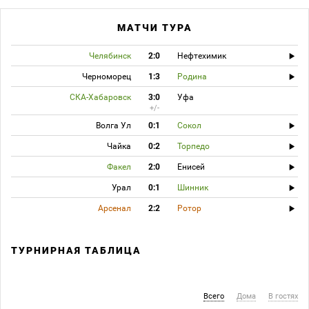
МАТЧИ ТУРА
Челябинск
2:0
Нефтехимик
Черноморец
1:3
Родина
СКА-Хабаровск
3:0
Уфа
+/-
Волга Ул
0:1
Сокол
Чайка
0:2
Торпедо
Факел
2:0
Енисей
Урал
0:1
Шинник
Арсенал
2:2
Ротор
ТУРНИРНАЯ ТАБЛИЦА
Всего
Дома
В гостях