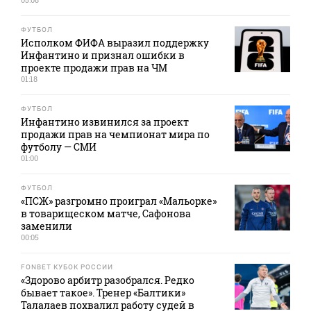
ФУТБОЛ
Исполком ФИФА выразил поддержку
Инфантино и признал ошибки в
проекте продажи прав на ЧМ
01:18
ФУТБОЛ
Инфантино извинился за проект
продажи прав на чемпионат мира по
футболу — СМИ
01:00
ФУТБОЛ
«ПСЖ» разгромно проиграл «Мальорке»
в товарищеском матче, Сафонова
заменили
00:05
FONBET КУБОК РОССИИ
«Здорово арбитр разобрался. Редко
бывает такое». Тренер «Балтики»
Талалаев похвалил работу судей в