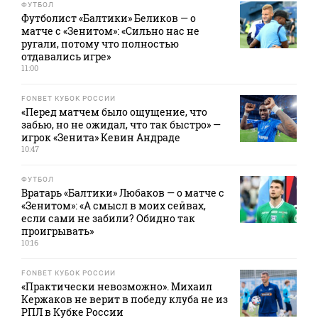
ФУТБОЛ
Футболист «Балтики» Беликов — о
матче с «Зенитом»: «Сильно нас не
ругали, потому что полностью
отдавались игре»
11:00
FONBET КУБОК РОССИИ
«Перед матчем было ощущение, что
забью, но не ожидал, что так быстро» —
игрок «Зенита» Кевин Андраде
10:47
ФУТБОЛ
Вратарь «Балтики» Любаков — о матче с
«Зенитом»: «А смысл в моих сейвах,
если сами не забили? Обидно так
проигрывать»
10:16
FONBET КУБОК РОССИИ
«Практически невозможно». Михаил
Кержаков не верит в победу клуба не из
РПЛ в Кубке России