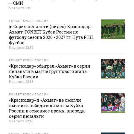
— СМИ
5 августа 23:01
FONBET КУБОК РОССИИ
Серия пенальти (видео). Краснодар -
Ахмат. FONBET Кубок России по
футболу сезона 2026 - 2027 гг. Путь РПЛ.
Футбол
5 августа 22:59
FONBET КУБОК РОССИИ
«Краснодар» обыграл «Ахмат» в серии
пенальти в матче группового этапа
Кубка России
5 августа 22:58
FONBET КУБОК РОССИИ
«Краснодар» и «Ахмат» не смогли
выявить победителя матча Кубка
России в основное время, впереди
серия пенальти
5 августа 22:46
FONBET КУБОК РОССИИ