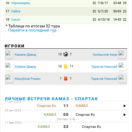
16
Черноморец
32
7/8/17
33-48
29
17
Чайка
32
5/7/20
30-69
22
18
Сокол
32
4/10/18
14-43
22
* Таблица по итогам 32 тура
Перейти в последний тур
ИГРОКИ
13
7
Караев Давид
Калмыков Амур
10
11
Хубаев Давид
Тарасов Николай
1
1
Мануйлов Роман
Тарасов Николай
ЛИЧНЫЕ ВСТРЕЧИ КАМАЗ - СПАРТАК
11 окт 2025
Спартак Кс
1:1
КАМАЗ
25 сен 2025
КАМАЗ
0:0
Спартак Кс
(по пен. 5:4)
11 фев 2024
КАМАЗ
3:2
Спартак Кс