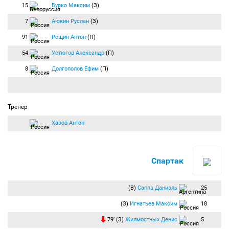
15
Бурко Максим
(З)
7
Аюкин Руслан
(З)
91
Рощин Антон
(П)
54
Устюгов Александр
(П)
8
Долгополов Ефим
(П)
Тренер
Хазов Антон
Спартак
(В)
Саппа Даниэль
25
(З)
Игнатьев Максим
18
79′ (З)
Жилмостных Денис
5