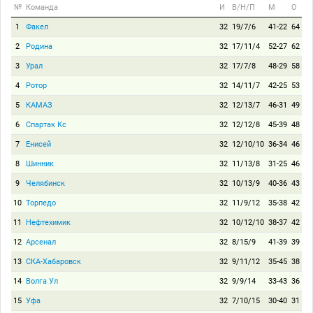
№
Команда
И
В/Н/П
М
О
1
Факел
32
19/7/6
41-22
64
2
Родина
32
17/11/4
52-27
62
3
Урал
32
17/7/8
48-29
58
4
Ротор
32
14/11/7
42-25
53
5
КАМАЗ
32
12/13/7
46-31
49
6
Спартак Кс
32
12/12/8
45-39
48
7
Енисей
32
12/10/10
36-34
46
8
Шинник
32
11/13/8
31-25
46
9
Челябинск
32
10/13/9
40-36
43
10
Торпедо
32
11/9/12
35-38
42
11
Нефтехимик
32
10/12/10
38-37
42
12
Арсенал
32
8/15/9
41-39
39
13
СКА-Хабаровск
32
9/11/12
35-45
38
14
Волга Ул
32
9/9/14
33-43
36
15
Уфа
32
7/10/15
30-40
31