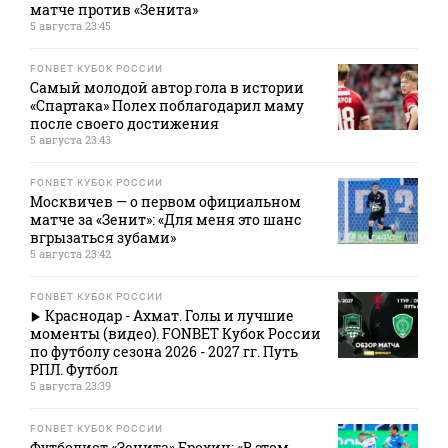
матче против «Зенита»
5 августа 23:45
FONBET КУБОК РОССИИ
Самый молодой автор гола в истории
«Спартака» Полех поблагодарил маму
после своего достижения
5 августа 23:43
FONBET КУБОК РОССИИ
Москвичев — о первом официальном
матче за «Зенит»: «Для меня это шанс
вгрызаться зубами»
5 августа 23:42
FONBET КУБОК РОССИИ
Краснодар - Ахмат. Голы и лучшие
моменты (видео). FONBET Кубок России
по футболу сезона 2026 - 2027 гг. Путь
РПЛ. Футбол
5 августа 23:39
FONBET КУБОК РОССИИ
Футболист «Зенита» Ерохин: «В этом