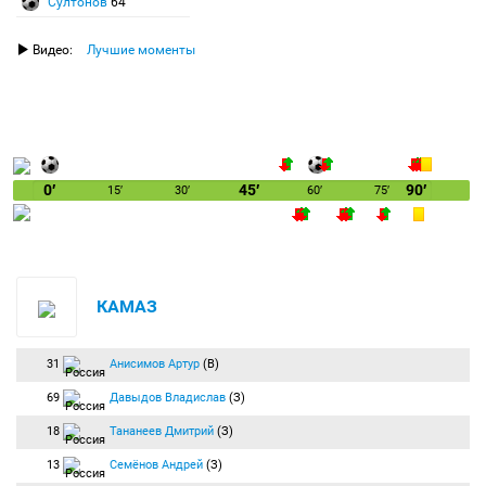
Султонов
64′
Видео:
Лучшие моменты
0′
45′
90′
15′
30′
60′
75′
КАМАЗ
31
Анисимов Артур
(В)
69
Давыдов Владислав
(З)
18
Тананеев Дмитрий
(З)
13
Семёнов Андрей
(З)