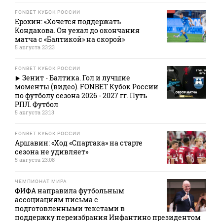
FONBET КУБОК РОССИИ
Ерохин: «Хочется поддержать
Кондакова. Он уехал до окончания
матча с «Балтикой» на скорой»
5 августа 23:23
FONBET КУБОК РОССИИ
Зенит - Балтика. Гол и лучшие
моменты (видео). FONBET Кубок России
по футболу сезона 2026 - 2027 гг. Путь
РПЛ. Футбол
5 августа 23:13
FONBET КУБОК РОССИИ
Аршавин: «Ход «Спартака» на старте
сезона не удивляет»
5 августа 23:08
ЧЕМПИОНАТ МИРА
ФИФА направила футбольным
ассоциациям письма с
подготовленными текстами в
поддержку переизбрания Инфантино президентом