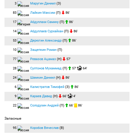
3
Маругин Даниил
(З)
83
Лайкин Максим
(П)
86′
17
Абдуллахи Самину
(П)
86′
14
Абдуллаев Сурхайхан
(П)
86′
53
Дерюгин Александр
(П)
86′
10
Защепкин Роман
(П)
77
Ревазов Ацамаз
(Н)
57′
28
Султонов Мухаммад
(П)
57′
64′
24
Шамкин Даниил
(Н)
86′
6
Калистратов Тимофей
(З)
86′
9
Караев Давид
(Н)
66′
4′
22
Солодухин Андрей
(П)
66′
86′
Запасные
95
Коробов Вячеслав
(В)