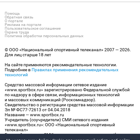
Помощь
Обратная связь
О портале
Реклама на портале
Пользовательское соглашение
Охрана труда
Политика обработки персональных данных
© ООО «Национальный спортивный телеканал» 2007 — 2026.
Для лиц старше 18 лет
На сайте применяются рекомендательные технологии.
Подробнее в
Правилах применения рекомендательных
технологий
Средство массовой информации сетевое издание
«www.sportbox.ru» зарегистрировано Федеральной службой
по надзору в сфере связи, информационных технологий
и массовых коммуникаций (Роскомнадзор).
Свидетельство о регистрации средства массовой информации
Эл № ФС77-72613 от 04.04.2018
Название — www.sportbox.ru
Учредитель (соучредители) СМИ сетевого издания
«www.sportbox.ru»: ООО «Национальный спортивный
телеканал»
Главный редактор СМИ сетевого издания «www.sportbox.ru»:
Конов В.А.