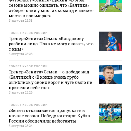
сезоне можно ожидать, что «Балтика»
отберет очки у многих команд и займет
место в восьмерке»
5 августа 23:31
FONBET КУБОК РОССИИ
Тренер «Зенита» Семак: «Кондакову
разбили лицо. Пока не могу сказать, что
с ним»
5 августа 23:28
FONBET КУБОК РОССИИ
Тренер «Зенита» Семак — о победе над
«Балтикой»: «В конце очень грубо
ошиблись у своих ворот и чуть было не
привезли себе гол»
5 августа 23:26
FONBET КУБОК РОССИИ
«Зенит» отказывается пропускать в
начале сезона. Победу на старте Кубка
России обеспечили дебютанты
5 августа 23:24