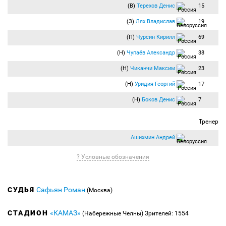
(В)
Терехов Денис
15
(З)
Лях Владислав
19
(П)
Чурсин Кирилл
69
(Н)
Чупаёв Александр
38
(Н)
Чиканчи Максим
23
(Н)
Уридия Георгий
17
(Н)
Боков Денис
7
Тренер
Ашихмин Андрей
? Условные обозначения
СУДЬЯ
Сафьян Роман
(Москва)
СТАДИОН
«КАМАЗ»
(Набережные Челны)
Зрителей: 1554