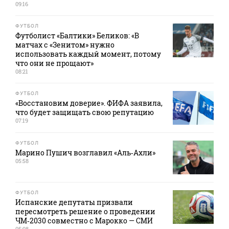
09:16
ФУТБОЛ
Футболист «Балтики» Беликов: «В
матчах с «Зенитом» нужно
использовать каждый момент, потому
что они не прощают»
08:21
ФУТБОЛ
«Восстановим доверие». ФИФА заявила,
что будет защищать свою репутацию
07:19
ФУТБОЛ
Марино Пушич возглавил «Аль‑Ахли»
05:58
ФУТБОЛ
Испанские депутаты призвали
пересмотреть решение о проведении
ЧМ‑2030 совместно с Марокко — СМИ
05:08