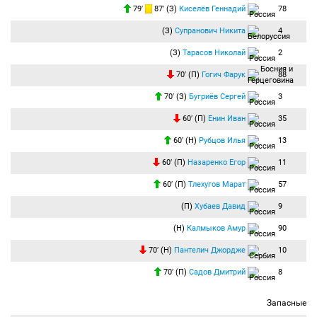
79′
87′ (З)
Киселёв Геннадий
78
(З)
Супранович Никита
4
(З)
Тарасов Николай
2
70′ (П)
Гогич Фарук
88
70′ (З)
Бугриёв Сергей
3
60′ (П)
Енин Иван
35
60′ (Н)
Рубцов Илья
13
60′ (П)
Назаренко Егор
11
60′ (П)
Тлехугов Марат
57
(П)
Хубаев Давид
9
(Н)
Калмыков Амур
90
70′ (Н)
Пантелич Джордже
10
70′ (П)
Садов Дмитрий
8
Запасные