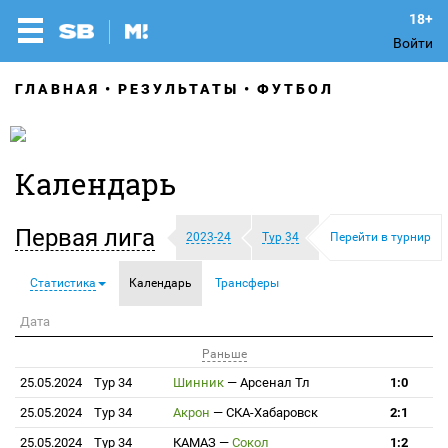
Войти
ГЛАВНАЯ
РЕЗУЛЬТАТЫ
ФУТБОЛ
Календарь
Первая лига
2023-24
Тур 34
Перейти в турнир
Статистика
Календарь
Трансферы
Дата
Раньше
25.05.2024
Тур 34
Шинник
—
Арсенал Тл
1:0
25.05.2024
Тур 34
Акрон
—
СКА-Хабаровск
2:1
25.05.2024
Тур 34
КАМАЗ
—
Сокол
1:2