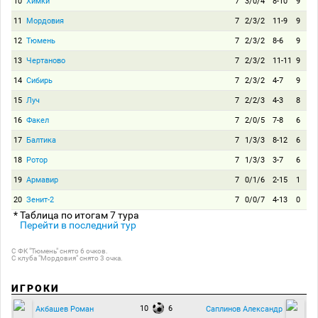
10
Химки
7
3/0/4
8-10
9
11
Мордовия
7
2/3/2
11-9
9
12
Тюмень
7
2/3/2
8-6
9
13
Чертаново
7
2/3/2
11-11
9
14
Сибирь
7
2/3/2
4-7
9
15
Луч
7
2/2/3
4-3
8
16
Факел
7
2/0/5
7-8
6
17
Балтика
7
1/3/3
8-12
6
18
Ротор
7
1/3/3
3-7
6
19
Армавир
7
0/1/6
2-15
1
20
Зенит-2
7
0/0/7
4-13
0
* Таблица по итогам 7 тура
Перейти в последний тур
С ФК "Тюмень" снято 6 очков.
С клуба "Мордовия" снято 3 очка.
ИГРОКИ
10
6
Акбашев Роман
Саплинов Александр