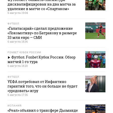
дисквалифицирован на два матча за
удаление в матче со «Спартаком»
6 августа 19:04
ФУТБОЛ
«Галатасарай» сделал предложение
«Локомотиву» по Батракову в размере
33 млн евро — СМИ
6 августа 18:36
FONBET КУБОК РОССИИ
Футбол. Fonbet Кубок России. Обзор
матчей 1-го тура
6 августа 18:20
ФУТБОЛ
УЕФА потребовал от Инфантино
гарантий того, что он больше не будет
«уродовать» игру
6 августа 17:36
ИСПАНИЯ
«Реал» объявил о трансфере Дьоманде