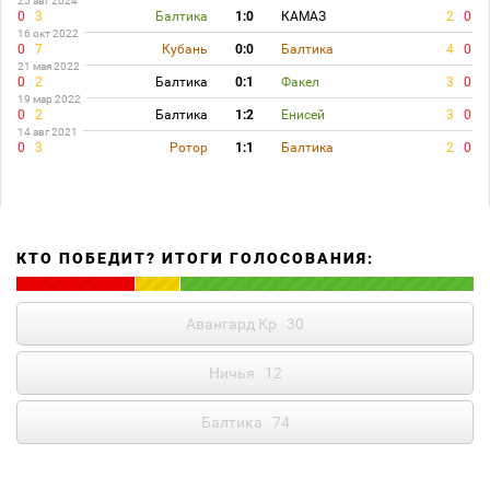
25 авг 2024
0
3
Балтика
1:0
КАМАЗ
2
0
16 окт 2022
0
7
Кубань
0:0
Балтика
4
0
21 мая 2022
0
2
Балтика
0:1
Факел
3
0
19 мар 2022
0
2
Балтика
1:2
Енисей
3
0
14 авг 2021
0
3
Ротор
1:1
Балтика
2
0
КТО ПОБЕДИТ? ИТОГИ ГОЛОСОВАНИЯ:
Авангард Кр
30
Ничья
12
Балтика
74