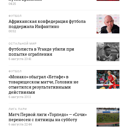
04:25
ФУТБОЛ
Африканская конфедерация футбола
поддержала Инфантино
00:52
ОСТАЛЬНОЙ МИР
Футболиста в Уганде убили при
попытке ограбления
6 августа 23:41
ФУТБОЛ
«Монако» обыграл «Хетафе» в
товарищеском матче, Головин не
отметился результативными
действиями
6 августа 23:11
ЛИГА ПАРИ
Матч Первой лиги «Торпедо» — «Сочи»
перенесен с пятницы на субботу
6 августа 22:44