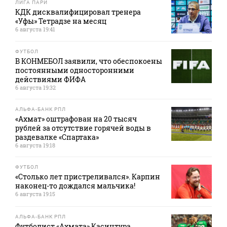
ЛИГА ПАРИ
КДК дисквалифицировал тренера
«Уфы» Тетрадзе на месяц
6 августа 19:41
ФУТБОЛ
В КОНМЕБОЛ заявили, что обеспокоены
постоянными односторонними
действиями ФИФА
6 августа 19:32
АЛЬФА-БАНК РПЛ
«Ахмат» оштрафован на 20 тысяч
рублей за отсутствие горячей воды в
раздевалке «Спартака»
6 августа 19:18
ФУТБОЛ
«Столько лет пристреливался». Карпин
наконец-то дождался мальчика!
6 августа 19:15
АЛЬФА-БАНК РПЛ
Футболист «Ахмата» Касинтура