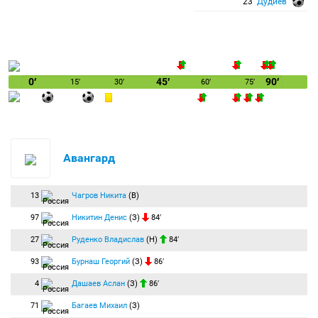
23′
Дудиев
0′
45′
90′
15′
30′
60′
75′
Авангард
13
Чагров Никита
(В)
97
Никитин Денис
(З)
84′
27
Руденко Владислав
(Н)
84′
93
Бурнаш Георгий
(З)
86′
4
Дашаев Аслан
(З)
86′
71
Багаев Михаил
(З)