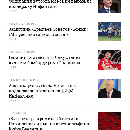
Федерация футбола Мексики выразила
поддержку Инфантино
09:01
АЛЬФА-БАНК РПЛ
Защитник «Крыльев Советов» Божин:
«Мы уже вкатились в сезон»
07:34
АЛЬФА-БАНК РПЛ
Гасилин считает, что Даку станет
лучшим бомбардиром «Спартака»
07:19
ЧЕМПИОНАТ МИРА
Ассоциация футбола Аргентины
поддержала президента ФИФА
Инфантино
06:55
БРАЗИЛИЯ
«Витория» разгромила «Атлетико
Паранаэнсе» и вышла в четвертьфинал
Кубка Бразилии