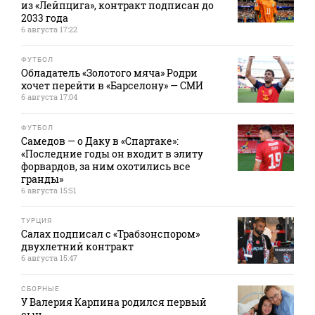
из «Лейпцига», контракт подписан до
2033 года
6 августа 17:22
ФУТБОЛ
Обладатель «Золотого мяча» Родри
хочет перейти в «Барселону» — СМИ
6 августа 17:04
ФУТБОЛ
Самедов — о Даку в «Спартаке»:
«Последние годы он входит в элиту
форвардов, за ним охотились все
гранды»
6 августа 15:51
ТУРЦИЯ
Салах подписал с «Трабзонспором»
двухлетний контракт
6 августа 15:47
СБОРНЫЕ
У Валерия Карпина родился первый
сын