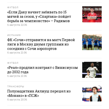
ФУТБОЛ
«Если Даку начнет забивать по 15
мячей за сезон, у «Спартака» пойдет
борьба за чемпионство» — Радимов
6 августа 22:36
ИСПАНИЯ
ФК «Сочи» отправится на матч Первой
лиги в Москву двумя группами из
соседних с Сочи аэропортов
6 августа 21:06
ФУТБОЛ
«Реал» продлил контракт с Винисиусом
до 2032 года
6 августа 21:06
ТРАНСФЕРЫ
Полузащитник Аклиуш перешел из
«Монако» в «ПСЖ»
6 августа 20:36