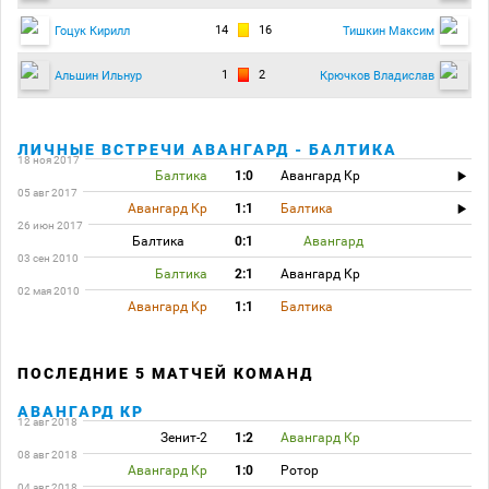
14
16
Гоцук Кирилл
Тишкин Максим
1
2
Альшин Ильнур
Крючков Владислав
ЛИЧНЫЕ ВСТРЕЧИ АВАНГАРД - БАЛТИКА
18 ноя 2017
Балтика
1:0
Авангард Кр
05 авг 2017
Авангард Кр
1:1
Балтика
26 июн 2017
Балтика
0:1
Авангард
03 сен 2010
Балтика
2:1
Авангард Кр
02 мая 2010
Авангард Кр
1:1
Балтика
ПОСЛЕДНИЕ 5 МАТЧЕЙ КОМАНД
АВАНГАРД КР
12 авг 2018
Зенит-2
1:2
Авангард Кр
08 авг 2018
Авангард Кр
1:0
Ротор
04 авг 2018