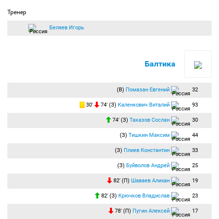
Тренер
Беляев Игорь
Балтика
(В)
Помазан Евгений
32
30′
74′ (З)
Каленкович Виталий
93
74′ (З)
Таказов Сослан
30
(З)
Тишкин Максим
44
(З)
Плиев Константин
33
(З)
Буйволов Андрей
25
82′ (П)
Шаваев Алихан
19
82′ (З)
Крючков Владислав
23
78′ (П)
Пугин Алексей
17