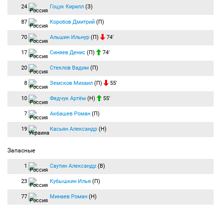
24
Гоцук Кирилл
(З)
87
Коробов Дмитрий
(П)
70
Альшин Ильнур
(П)
74′
17
Синяев Денис
(П)
74′
20
Стеклов Вадим
(П)
8
Земсков Михаил
(П)
55′
10
Федчук Артём
(Н)
55′
7
Акбашев Роман
(П)
19
Касьян Александр
(Н)
Запасные
1
Саутин Александр
(В)
23
Кубышкин Илья
(П)
77
Минаев Роман
(Н)