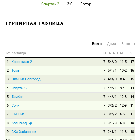
Спартак-2
2:0
Ротор
ТУРНИРНАЯ ТАБЛИЦА
Всего
Дома
В гостях
№
Команда
И
В/Н/П
М
О
1
Краснодар-2
7
5/2/0
11-5
17
2
Томь
7
5/1/1
10-2
16
3
Нижний Новгород
7
4/3/0
8-4
15
4
Спартак-2
7
4/2/1
9-4
14
5
Тамбов
7
4/2/1
12-8
14
6
Сочи
7
3/2/2
12-9
11
7
Шинник
7
3/2/2
6-6
11
8
Авангард Кр
7
3/1/3
6-8
10
9
СКА-Хабаровск
7
2/4/1
11-8
10