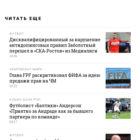
ЧИТАТЬ ЕЩЕ
ФУТБОЛ
Дисквалифицированный за нарушение
антидопинговых правил Заболотный
перешел в «СКА‑Ростов» из Медиалиги
10:26
ЧЕМПИОНАТ МИРА
Глава FPF раскритиковал ФИФА за идею
продажи прав на ЧМ
10:22
АЛЬФА-БАНК РПЛ
Футболист «Балтики» Андерсон:
«Приятно за Андраде как за бывшего
партнера по команде»
09:17
ФУТБОЛ