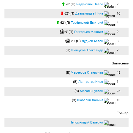
78′ (Н)
Радунович Павле
7
62′ (П)
Дзаламидзе Ника
10
62′ (П)
Торбинский Дмитрий
4
9′ (П)
Григорьев Максим
9
23′ (П)
Дудиев Аслан
8
(П)
Шешуков Александр
2
Запасные
(В)
Черчесов Станислав
43
(В)
Лантратов Илья
1
(З)
Магаль Руслан
28
(З)
Шабалин Даниил
13
Тренер
Непомнящий Валерий