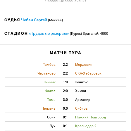
? Условные обозначения
СУДЬЯ
Чебан Сергей
(Москва)
СТАДИОН
«Трудовые резервы»
(Курск)
Зрителей: 4000
МАТЧИ ТУРА
Тамбов
2:2
Мордовия
Чертаново
2:2
СКА-Хабаровск
Шинник
1:0
Зенит-2
Факел
2:0
Химки
Томь
3:0
Армавир
Тюмень
0:0
Сибирь
Сочи
0:1
Нижний Новгород
Луч
0:1
Краснодар-2