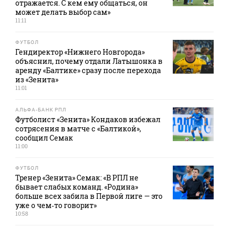
отражается. С кем ему общаться, он
может делать выбор сам»
11:11
ФУТБОЛ
Гендиректор «Нижнего Новгорода»
объяснил, почему отдали Латышонка в
аренду «Балтике» сразу после перехода
из «Зенита»
11:01
АЛЬФА-БАНК РПЛ
Футболист «Зенита» Кондаков избежал
сотрясения в матче с «Балтикой»,
сообщил Семак
11:00
ФУТБОЛ
Тренер «Зенита» Семак: «В РПЛ не
бывает слабых команд. «Родина»
больше всех забила в Первой лиге — это
уже о чем‑то говорит»
10:58