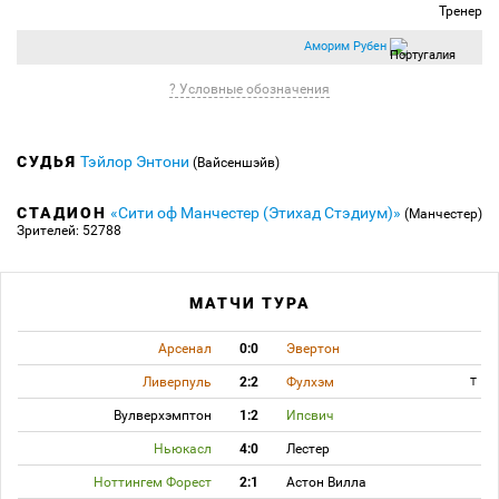
Тренер
Аморим Рубен
? Условные обозначения
СУДЬЯ
Тэйлор Энтони
(Вайсеншэйв)
СТАДИОН
«Сити оф Манчестер (Этихад Стэдиум)»
(Манчестер)
Зрителей: 52788
МАТЧИ ТУРА
Арсенал
0:0
Эвертон
Ливерпуль
2:2
Фулхэм
T
Вулверхэмптон
1:2
Ипсвич
Ньюкасл
4:0
Лестер
Ноттингем Форест
2:1
Астон Вилла