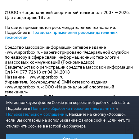
© ООО «Национальный спортивный телеканал» 2007 — 2026.
Для лиц старше 18 лет
На сайте применяются рекомендательные технологии.
Подробнее в
Правилах применения рекомендательных
технологий
Средство массовой информации сетевое издание
«www.sportbox.ru» зарегистрировано Федеральной службой
по надзору в сфере связи, информационных технологий
и массовых коммуникаций (Роскомнадзор).
Свидетельство о регистрации средства массовой информации
Эл № ФС77-72613 от 04.04.2018
Название — www.sportbox.ru
Учредитель (соучредители) СМИ сетевого издания
«www.sportbox.ru»: ООО «Национальный спортивный
телеканал»
Главный редактор СМИ сетевого издания «www.sportbox.ru»:
Конов В.А.
Мы используем файлы Сookie для корректной работы веб-сайта.
Номер телефона редакции СМИ сетевого издания
Подробнее в
Политике обработки персональных данных
и
«www.sportbox.ru»: +7 (495) 653 8419
Пользовательском соглашении
. Нажмите на кнопку «Хорошо»,
Адрес электронной почты редакции СМИ сетевого издания
если Вы согласны на использование файлов cookie. Если нет, то
«www.sportbox.ru»: editor@sportbox.ru
отключите Cookies в настройках браузера
Хорошо