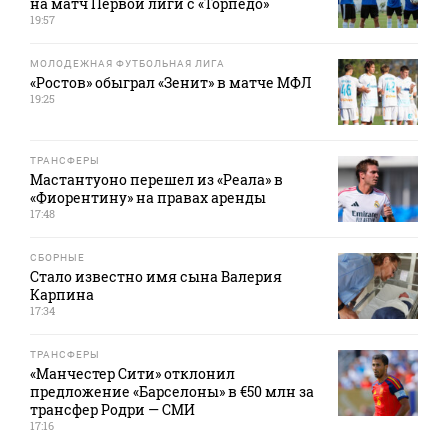
на матч Первой лиги с «Торпедо»
19:57
МОЛОДЕЖНАЯ ФУТБОЛЬНАЯ ЛИГА
«Ростов» обыграл «Зенит» в матче МФЛ
19:25
ТРАНСФЕРЫ
Мастантуоно перешел из «Реала» в
«Фиорентину» на правах аренды
17:48
СБОРНЫЕ
Стало известно имя сына Валерия
Карпина
17:34
ТРАНСФЕРЫ
«Манчестер Сити» отклонил
предложение «Барселоны» в €50 млн за
трансфер Родри — СМИ
17:16