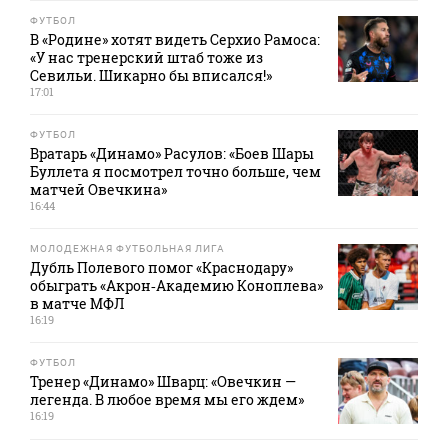
ФУТБОЛ
В «Родине» хотят видеть Серхио Рамоса:
«У нас тренерский штаб тоже из
Севильи. Шикарно бы вписался!»
17:01
ФУТБОЛ
Вратарь «Динамо» Расулов: «Боев Шары
Буллета я посмотрел точно больше, чем
матчей Овечкина»
16:44
МОЛОДЕЖНАЯ ФУТБОЛЬНАЯ ЛИГА
Дубль Полевого помог «Краснодару»
обыграть «Акрон‑Академию Коноплева»
в матче МФЛ
16:19
ФУТБОЛ
Тренер «Динамо» Шварц: «Овечкин —
легенда. В любое время мы его ждем»
16:19