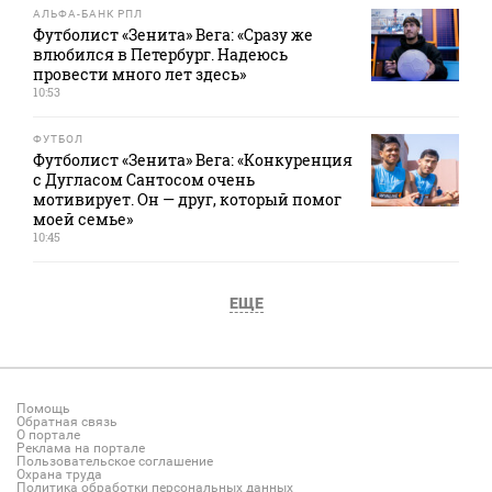
АЛЬФА-БАНК РПЛ
Футболист «Зенита» Вега: «Сразу же
влюбился в Петербург. Надеюсь
провести много лет здесь»
10:53
ФУТБОЛ
Футболист «Зенита» Вега: «Конкуренция
с Дугласом Сантосом очень
мотивирует. Он — друг, который помог
моей семье»
10:45
ЕЩЕ
Помощь
Обратная связь
О портале
Реклама на портале
Пользовательское соглашение
Охрана труда
Политика обработки персональных данных