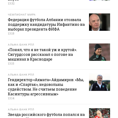
13:32
ЧЕМПИОНАТ МИРА
Федерация футбола Албании отозвала
поддержку кандидатуры Инфантино на
выборах президента ФИФА
13:18
АЛЬФА-БАНК РПЛ
«Понял, что я не такой уж и крутой».
Сигурдссон рассказал о погоне на
машинах в Краснодаре
13:15
АЛЬФА-БАНК РПЛ
Гендиректор «Ахмата» Айдамиров: «Мы,
как и «Спартак», недовольны
судейством. Не считаем поведение
Касинтуры агрессивным»
13:14
АЛЬФА-БАНК РПЛ
Звезда российского футбола попался на