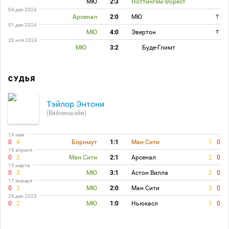
МЮ
2:3
Ноттингем Форест
04 дек 2024
Арсенал
2:0
МЮ
T
01 дек 2024
МЮ
4:0
Эвертон
T
28 ноя 2024
МЮ
3:2
Буде-Глимт
СУДЬЯ
Тэйлор Энтони
(Вайсеншэйв)
19 мая
0
4
Борнмут
1:1
Ман Сити
1
0
19 апреля
0
2
Ман Сити
2:1
Арсенал
2
0
15 марта
0
3
МЮ
3:1
Астон Вилла
2
0
17 января
0
2
МЮ
2:0
Ман Сити
3
0
26 дек 2025
0
2
МЮ
1:0
Ньюкасл
1
0