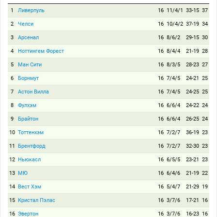
1
Ливерпуль
16
11/4/1
33-15
37
2
Челси
16
10/4/2
37-19
34
3
Арсенал
16
8/6/2
29-15
30
4
Ноттингем Форест
16
8/4/4
21-19
28
5
Ман Сити
16
8/3/5
28-23
27
6
Борнмут
16
7/4/5
24-21
25
7
Астон Вилла
16
7/4/5
24-25
25
8
Фулхэм
16
6/6/4
24-22
24
9
Брайтон
16
6/6/4
26-25
24
10
Тоттенхэм
16
7/2/7
36-19
23
11
Брентфорд
16
7/2/7
32-30
23
12
Ньюкасл
16
6/5/5
23-21
23
13
МЮ
16
6/4/6
21-19
22
14
Вест Хэм
16
5/4/7
21-29
19
15
Кристал Пэлас
16
3/7/6
17-21
16
16
Эвертон
16
3/7/6
16-23
16