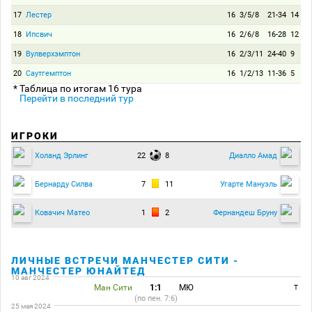
17
Лестер
16
3/5/8
21-34
14
18
Ипсвич
16
2/6/8
16-28
12
19
Вулверхэмптон
16
2/3/11
24-40
9
20
Саутгемптон
16
1/2/13
11-36
5
* Таблица по итогам 16 тура
Перейти в последний тур
ИГРОКИ
22
8
Холанд Эрлинг
Диалло Амад
7
11
Бернарду Силва
Угарте Мануэль
1
2
Ковачич Матео
Фернандеш Бруну
ЛИЧНЫЕ ВСТРЕЧИ МАНЧЕСТЕР СИТИ -
МАНЧЕСТЕР ЮНАЙТЕД
10 авг 2024
Ман Сити
1:1
МЮ
T
(по пен. 7:6)
25 мая 2024