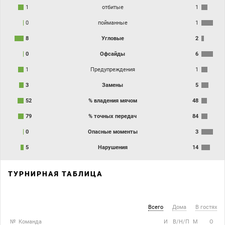
1
отбитые
1
0
пойманные
1
8
Угловые
2
0
Офсайды
6
1
Предупреждения
1
3
Замены
5
52
% владения мячом
48
79
% точных передач
84
0
Опасные моменты
3
5
Нарушения
14
ТУРНИРНАЯ ТАБЛИЦА
Всего
Дома
В гостях
№
Команда
И
В/Н/П
М
О