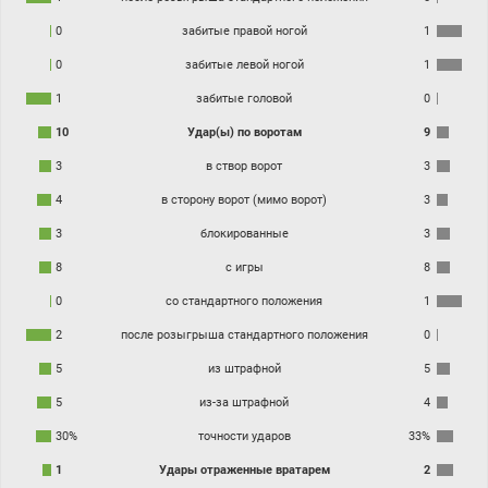
0
забитые правой ногой
1
0
забитые левой ногой
1
1
забитые головой
0
10
Удар(ы) по воротам
9
3
в створ ворот
3
4
в сторону ворот (мимо ворот)
3
3
блокированные
3
8
с игры
8
0
со стандартного положения
1
2
после розыгрыша стандартного положения
0
5
из штрафной
5
5
из-за штрафной
4
30%
точности ударов
33%
1
Удары отраженные вратарем
2