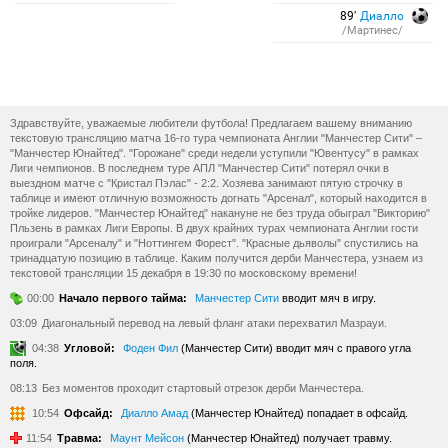
89′
Диалло
/Мартинес/
Здравствуйте, уважаемые любители футбола! Предлагаем вашему вниманию
текстовую трансляцию матча 16-го тура чемпионата Англии "Манчестер Сити" –
"Манчестер Юнайтед". "Горожане" среди недели уступили "Ювентусу" в рамках
Лиги чемпионов. В последнем туре АПЛ "Манчестер Сити" потерял очки в
выездном матче с "Кристал Пэлас" - 2:2. Хозяева занимают пятую строчку в
таблице и имеют отличную возможность догнать "Арсенал", который находится в
тройке лидеров. "Манчестер Юнайтед" накануне не без труда обыграл "Викторию"
Пльзень в рамках Лиги Европы. В двух крайних турах чемпионата Англии гости
проиграли "Арсеналу" и "Ноттингем Форест". "Красные дьяволы" спустились на
тринадцатую позицию в таблице. Каким получится дерби Манчестера, узнаем из
текстовой трансляции 15 декабря в 19:30 по московскому времени!
00:00
Начало первого тайма:
Манчестер Сити
вводит мяч в игру.
03:09
Диагональный перевод на левый фланг атаки перехватил Мазрауи.
04:38
Угловой:
Фоден Фил
(Манчестер Сити) вводит мяч с правого угла
поля.
08:13
Без моментов проходит стартовый отрезок дерби Манчестера.
10:54
Офсайд:
Диалло Амад
(Манчестер Юнайтед) попадает в офсайд.
11:54
Травма:
Маунт Мейсон
(Манчестер Юнайтед) получает травму.