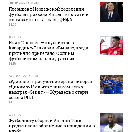
ЧЕМПИОНАТ МИРА
Президент Норвежской федерации
футбола призвала Инфантино уйти в
отставку с поста главы ФИФА
14:58
ФУТБОЛ
Инал Танашев — о судействе в
Кабардино‑Балкарии: «Бывало, когда
прилично прилетало. С одним
футболистом начали драться»
14:16
АЛЬФА-БАНК РПЛ
«Удивляет присутствие среди лидеров
«Динамо» Мх и что слишком легко
выиграл «Зенит» — Журавель о старте
сезона РПЛ
14:01
ФУТБОЛ
Футболисту сборной Англии Тони
предъявлено обвинение в нападении в
клубе