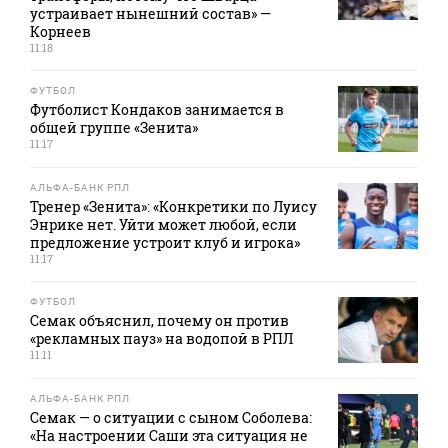
устраивает нынешний состав» —
Корнеев
11:18
ФУТБОЛ
Футболист Кондаков занимается в
общей группе «Зенита»
11:17
АЛЬФА-БАНК РПЛ
Тренер «Зенита»: «Конкретики по Луису
Энрике нет. Уйти может любой, если
предложение устроит клуб и игрока»
11:17
ФУТБОЛ
Семак объяснил, почему он против
«рекламных пауз» на водопой в РПЛ
11:11
АЛЬФА-БАНК РПЛ
Семак — о ситуации с сыном Соболева:
«На настроении Саши эта ситуация не