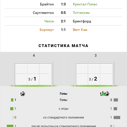
Брайтон
1:3
Кристал Пэлас
Саутгемптон
0:5
Тоттенхэм
Челси
2:1
Брентфорд
Борнмут
1:1
Вест Хэм
СТАТИСТИКА МАТЧА
4
3
1
2
3 /
3 /
Голы
1
Голы
2
1
с игры
1
0
со стандартного положения
1
1
после розыгрыша стандартного положения
0