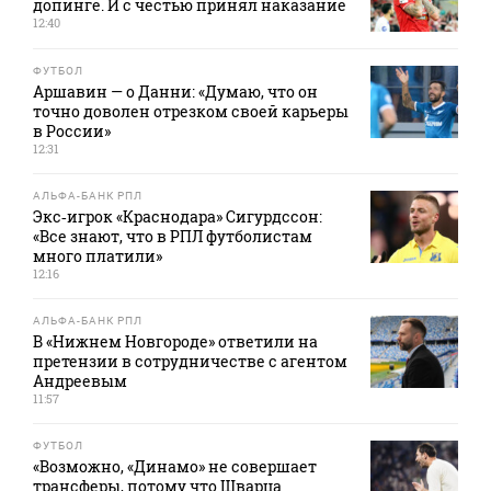
допинге. И с честью принял наказание
12:40
ФУТБОЛ
Аршавин — о Данни: «Думаю, что он
точно доволен отрезком своей карьеры
в России»
12:31
АЛЬФА-БАНК РПЛ
Экс‑игрок «Краснодара» Сигурдссон:
«Все знают, что в РПЛ футболистам
много платили»
12:16
АЛЬФА-БАНК РПЛ
В «Нижнем Новгороде» ответили на
претензии в сотрудничестве с агентом
Андреевым
11:57
ФУТБОЛ
«Возможно, «Динамо» не совершает
трансферы, потому что Шварца