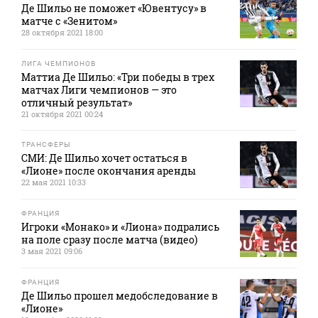
Де Шильо не поможет «Ювентусу» в
матче с «Зенитом»
28 октября 2021 18:00
ЛИГА ЧЕМПИОНОВ
Маттиа Де Шильо: «Три победы в трех
матчах Лиги чемпионов — это
отличный результат»
21 октября 2021 00:24
ТРАНСФЕРЫ
СМИ: Де Шильо хочет остаться в
«Лионе» после окончания аренды
22 мая 2021 10:33
ФРАНЦИЯ
Игроки «Монако» и «Лиона» подрались
на поле сразу после матча (видео)
3 мая 2021 09:06
ФРАНЦИЯ
Де Шильо прошел медобследование в
«Лионе»