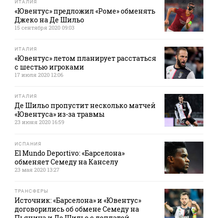
ИТАЛИЯ
«Ювентус» предложил «Роме» обменять
Джеко на Де Шильо
15 сентября 2020 09:03
ИТАЛИЯ
«Ювентус» летом планирует расстаться
с шестью игроками
17 июля 2020 12:06
ИТАЛИЯ
Де Шильо пропустит несколько матчей
«Ювентуса» из-за травмы
23 июня 2020 16:59
ИСПАНИЯ
El Mundo Deportivo: «Барселона»
обменяет Семеду на Канселу
23 мая 2020 13:27
ТРАНСФЕРЫ
Источник: «Барселона» и «Ювентус»
договорились об обмене Семеду на
Пьянича и Де Шильо с доплатой