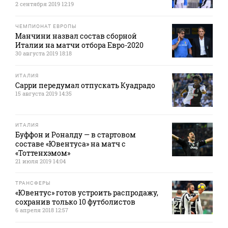
2 сентября 2019 12:19
ЧЕМПИОНАТ ЕВРОПЫ
Манчини назвал состав сборной
Италии на матчи отбора Евро-2020
30 августа 2019 18:18
ИТАЛИЯ
Сарри передумал отпускать Куадрадо
15 августа 2019 14:35
ИТАЛИЯ
Буффон и Роналду — в стартовом
составе «Ювентуса» на матч с
«Тоттенхэмом»
21 июля 2019 14:04
ТРАНСФЕРЫ
«Ювентус» готов устроить распродажу,
сохранив только 10 футболистов
6 апреля 2018 12:57