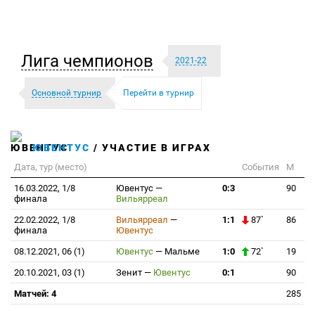
Лига чемпионов
2021-22
Основной турнир
Перейти в турнир
ЮВЕНТУС
/ УЧАСТИЕ В ИГРАХ
Дата, тур (место)
События
М
16.03.2022, 1/8
Ювентус
—
0:3
90
финала
Вильярреал
22.02.2022, 1/8
Вильярреал
—
1:1
87`
86
финала
Ювентус
08.12.2021, 06 (1)
Ювентус
—
Мальме
1:0
72`
19
20.10.2021, 03 (1)
Зенит
—
Ювентус
0:1
90
Матчей: 4
285