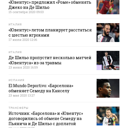
«Ювентус» предложил «Роме» обменять
Джеко на Де Шильо
15 сентября 2020 09:03
ИТАЛИЯ
«Ювентус» летом планирует расстаться
с шестью игроками
17 июля 2020 12:06
ИТАЛИЯ
Де Шильо пропустит несколько матчей
«Ювентуса» из-за травмы
23 июня 2020 16:59
ИСПАНИЯ
El Mundo Deportivo: «Барселона»
обменяет Семеду на Канселу
23 мая 2020 13:27
ТРАНСФЕРЫ
Источник: «Барселона» и «Ювентус»
договорились об обмене Семеду на
Пьянича и Де Шильо с доплатой