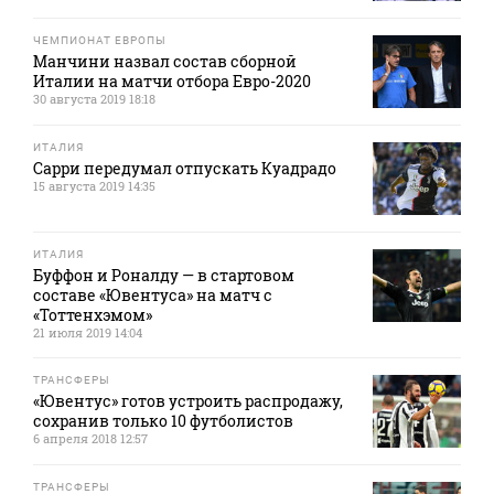
ЧЕМПИОНАТ ЕВРОПЫ
Манчини назвал состав сборной
Италии на матчи отбора Евро-2020
30 августа 2019 18:18
ИТАЛИЯ
Сарри передумал отпускать Куадрадо
15 августа 2019 14:35
ИТАЛИЯ
Буффон и Роналду — в стартовом
составе «Ювентуса» на матч с
«Тоттенхэмом»
21 июля 2019 14:04
ТРАНСФЕРЫ
«Ювентус» готов устроить распродажу,
сохранив только 10 футболистов
6 апреля 2018 12:57
ТРАНСФЕРЫ