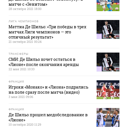
матче с «Зенитом»
28 октября 2021 18:00
ЛИГА ЧЕМПИОНОВ
Маттиа Де Шильо: «Три победы в трех
матчах Лиги чемпионов — это
отличный результат»
21 октября 2021 00:24
ТРАНСФЕРЫ
СМИ: Де Шильо хочет остаться в
«Лионе» после окончания аренды
22 мая 2021 10:33
ФРАНЦИЯ
Игроки «Монако» и «Лиона» подрались
на поле сразу после матча (видео)
3 мая 2021 09:06
ФРАНЦИЯ
Де Шильо прошел медобследование в
«Лионе»
10 октября 2020 11:29