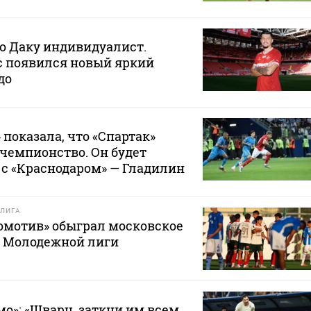
то Даку индивидуалист.
ас появился новый яркий
до
 показала, что «Спартак»
 чемпионство. Он будет
с «Краснодаром» — Гладилин
ЛИГА
омотив» обыграл московское
е Молодежной лиги
мо»: «Шварц, заткни им всем