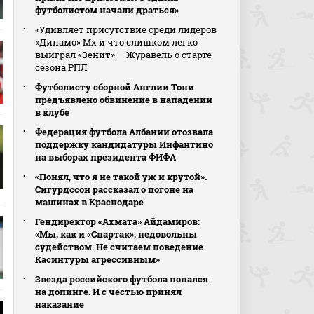
футболистом начали драться»
«Удивляет присутствие среди лидеров
«Динамо» Мх и что слишком легко
выиграл «Зенит» — Журавель о старте
сезона РПЛ
Футболисту сборной Англии Тони
предъявлено обвинение в нападении
в клубе
Федерация футбола Албании отозвала
поддержку кандидатуры Инфантино
на выборах президента ФИФА
«Понял, что я не такой уж и крутой».
Сигурдссон рассказал о погоне на
машинах в Краснодаре
Гендиректор «Ахмата» Айдамиров:
«Мы, как и «Спартак», недовольны
судейством. Не считаем поведение
Касинтуры агрессивным»
Звезда российского футбола попался
на допинге. И с честью принял
наказание