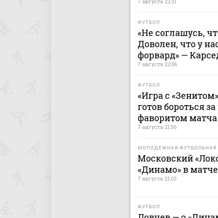
7 августа 22:31
ФУТБОЛ
«Не соглашусь, ч
Доволен, что у н
форвард» — Карсе
7 августа 22:06
ФУТБОЛ
«Игра с «Зенитом»
готов бороться за
фаворитом матча 
7 августа 21:56
МОЛОДЕЖНАЯ ФУТБОЛЬНАЯ 
Московский «Лок
«Динамо» в матч
7 августа 21:03
ФУТБОЛ
Ловчев — о «Дина