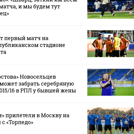
матча, и мы будем тут
вец»
т первый матч на
публиканском стадионе
ста
остова» Новосельцев
е может забрать серебряную
2015/16 в РПЛ у бывшей жены
» прилетели в Москву на
 с «Торпедо»