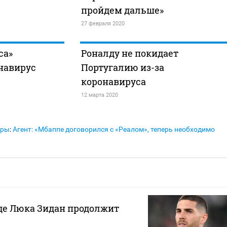
пройдем дальше»
27 февраля 2020
са»
Роналду не покидает
навирус
Португалию из-за
коронавируса
12 марта 2020
еры
:
Агент: «Мбаппе договорился с «Реалом», теперь необходимо
где Люка Зидан продолжит