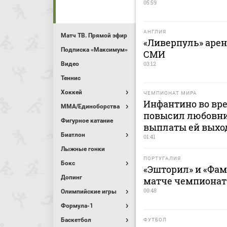
05:59
АНГЛИЯ
Матч ТВ. Прямой эфир
«Ливерпуль» арен
Подписка «Максимум»
СМИ
03:12
Видео
Теннис
Хоккей
ЧЕМПИОНАТ МИРА
Инфантино во вр
MMA/Единоборства
повысил любовни
Фигурное катание
выплаты ей выхо
Биатлон
01:41
Лыжные гонки
ПОРТУГАЛИЯ
Бокс
«Эшторил» и «Фа
Допинг
матче чемпионат
00:48
Олимпийские игры
Формула-1
Баскетбол
ФУТБОЛ