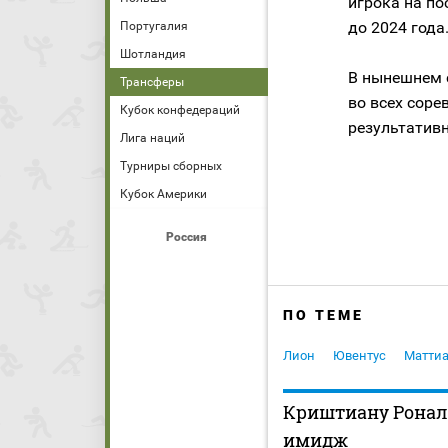
игрока на по
до 2024 года
Португалия
Шотландия
В нынешнем 
Трансферы
во всех соре
Кубок конфедераций
результатив
Лига наций
Турниры сборных
Кубок Америки
Россия
ПО ТЕМЕ
Лион
Ювентус
Маттиа
Криштиану Ронал
имидж