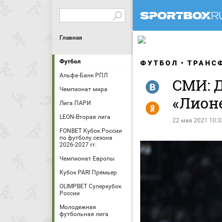
Главная
Футбол
ФУТБОЛ
ТРАНС
Альфа-Банк РПЛ
СМИ: Д
R
Чемпионат мира
«Лион
Лига ПАРИ
Y
LEON-Вторая лига
22 мая 2021 10:3
FONBET Кубок России
по футболу сезона
2026-2027 гг.
Чемпионат Европы
Кубок PARI Премьер
OLIMPBET Суперкубок
России
Молодежная
футбольная лига