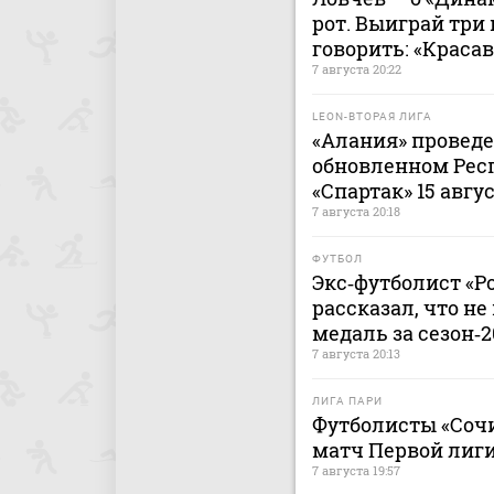
рот. Выиграй три 
говорить: «Краса
7 августа 20:22
LEON-ВТОРАЯ ЛИГА
«Алания» проведе
обновленном Рес
«Спартак» 15 авгу
7 августа 20:18
ФУТБОЛ
Экс‑футболист «Р
рассказал, что н
медаль за сезон‑
7 августа 20:13
ЛИГА ПАРИ
Футболисты «Сочи
матч Первой лиги
7 августа 19:57