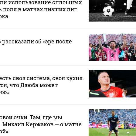
или использование сплошных
 поля в матчах низших лиг
ока
 рассказали об «эре после
 есть своя система, своя кухня.
ся, что Дзюба может
хню»
свои очки. Там, где мы
. Михаил Кержаков — о матче
ой»