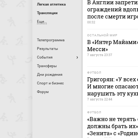
В Англии запрет
Легкая атлетика
ограждений вдоль
Трансляции
после смерти игр
Еще...
00:32
ОСТАЛЬНОЙ МИР
Телепрограмма
В «Интер Майами»
Месси»
Результаты
7 августа 23:37
События
Трансферы
ФУТБОЛ
Дни рождения
Григорян: «У всех
Спорт и бизнес
И многие опасают
нарушить эту ку
Форум
7 августа 22:44
ФУТБОЛ
«Важно не терять 
должны брать их»
«Зенита» с «Родин