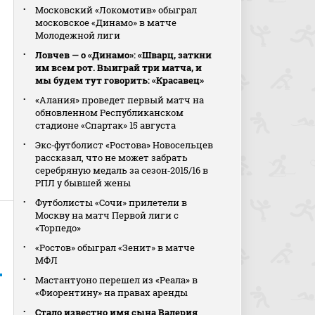
Московский «Локомотив» обыграл
московское «Динамо» в матче
Молодежной лиги
Ловчев — о «Динамо»: «Шварц, заткни
им всем рот. Выиграй три матча, и
мы будем тут говорить: «Красавец»
«Алания» проведет первый матч на
обновленном Республиканском
стадионе «Спартак» 15 августа
Экс‑футболист «Ростова» Новосельцев
рассказал, что не может забрать
серебряную медаль за сезон‑2015/16 в
РПЛ у бывшей жены
Футболисты «Сочи» прилетели в
Москву на матч Первой лиги с
«Торпедо»
«Ростов» обыграл «Зенит» в матче
МФЛ
Мастантуоно перешел из «Реала» в
«Фиорентину» на правах аренды
Стало известно имя сына Валерия