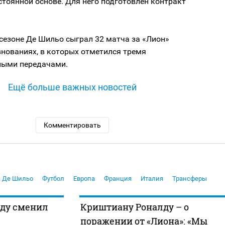
стоянной основе. Для него подготовлен контракт
.
сезоне Де Шильо сыграл 32 матча за «Лион»
внованиях, в которых отметился тремя
ными передачами.
Ещё больше важных новостей
Комментировать
 Де Шильо
Футбол
Европа
Франция
Италия
Трансферы
ду сменил
Криштиану Роналду – о
поражении от «Лиона»: «Мы