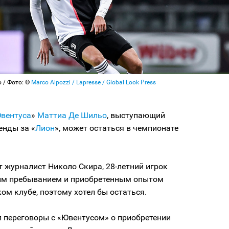
 / Фото: ©
Marco Alpozzi / Lapresse / Global Look Press
вентуса
»
Маттиа Де Шильо
, выступающий
енды за «
Лион
», может остаться в чемпионате
 журналист Николо Скира, 28-летний игрок
им пребыванием и приобретенным опытом
ом клубе, поэтому хотел бы остаться.
л переговоры с «Ювентусом» о приобретении