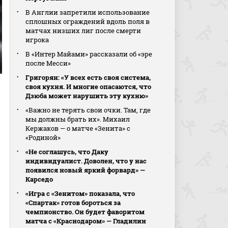
В Англии запретили использование
сплошных ограждений вдоль поля в
матчах низших лиг после смерти
игрока
В «Интер Майами» рассказали об «эре
после Месси»
Григорян: «У всех есть своя система,
своя кухня. И многие опасаются, что
Дзюба может нарушить эту кухню»
«Важно не терять свои очки. Там, где
мы должны брать их». Михаил
Кержаков — о матче «Зенита» с
«Родиной»
«Не соглашусь, что Даку
индивидуалист. Доволен, что у нас
появился новый яркий форвард» —
Карседо
«Игра с «Зенитом» показала, что
«Спартак» готов бороться за
чемпионство. Он будет фаворитом
матча с «Краснодаром» — Гладилин