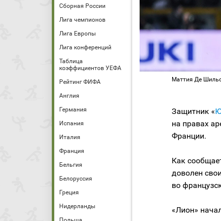
Сборная России
Лига чемпионов
Лига Европы
Лига конференций
Таблица
коэффициентов УЕФА
Маттия Де Шильо
Рейтинг ФИФА
Англия
Германия
Защитник «
Ю
на правах ар
Испания
Франции.
Италия
Франция
Как сообщает
Бельгия
доволен сво
Белоруссия
во французск
Греция
Нидерланды
«Лион» нача
Польша