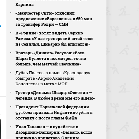
Карпина
«Манчестер Сити» отклонил
предложение «Барселоны» в €50 млн
за трансфер Родри — СМИ
В «Родине» хотят видеть Серхио
Рамоса: «У нас тренерский штаб тоже
из Севильи. Шикарно бы вписался!»
Вратарь «Динамо» Расулов: «Боев
Шары Буллета я посмотрел точно
больше, чем матчей Овечкина»
Дубль Полевого помог «Краснодару»
обыграть «Акрон‑Академию
Коноплева» в матче МФЛ
Тренер «Динамо» Шварц: «Овечкин —
легенда. В любое время мы его ждем»
Президент Норвежской федерации
футбола призвала Инфантино уйти в
отставку с поста главы ФИФА
Инал Танашев — о судействе в
Кабардино‑Балкарии: «Бывало, когда
прилично прилетало. С одним