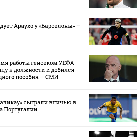
дует Араухо у «Барселоны» —
емя работы генсеком УЕФА
цу в должности и добился
дного пособия — СМИ
маликау» сыграли вничью в
а Португалии