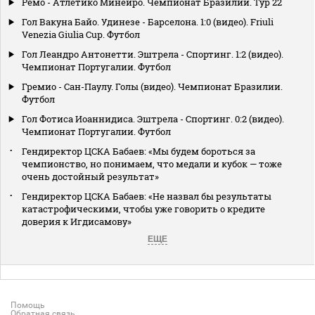
Ремо - Атлетико Минейро. Чемпионат Бразилии. Тур 22
Гол Вакуна Байо. Удинезе - Барселона. 1:0 (видео). Friuli
Venezia Giulia Cup. Футбол
Гол Леандро Антонетти. Эштрела - Спортинг. 1:2 (видео).
Чемпионат Португалии. Футбол
Гремио - Сан-Паулу. Голы (видео). Чемпионат Бразилии.
Футбол
Гол Фотиса Иоаннидиса. Эштрела - Спортинг. 0:2 (видео).
Чемпионат Португалии. Футбол
Гендиректор ЦСКА Бабаев: «Мы будем бороться за
чемпионство, но понимаем, что медали и кубок — тоже
очень достойный результат»
Гендиректор ЦСКА Бабаев: «Не назвал бы результаты
катастрофическими, чтобы уже говорить о кредите
доверия к Игдисамову»
ЕЩЕ
Помощь
Обратная связь