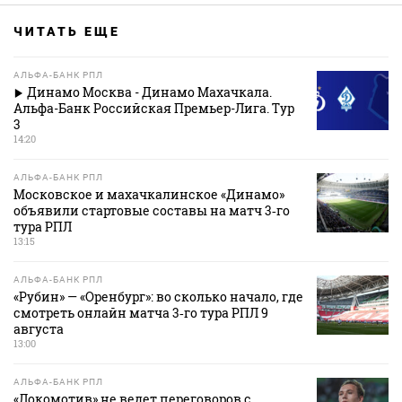
ЧИТАТЬ ЕЩЕ
АЛЬФА-БАНК РПЛ
Динамо Москва - Динамо Махачкала.
Альфа-Банк Российская Премьер-Лига. Тур
3
14:20
АЛЬФА-БАНК РПЛ
Московское и махачкалинское «Динамо»
объявили стартовые составы на матч 3‑го
тура РПЛ
13:15
АЛЬФА-БАНК РПЛ
«Рубин» — «Оренбург»: во сколько начало, где
смотреть онлайн матча 3‑го тура РПЛ 9
августа
13:00
АЛЬФА-БАНК РПЛ
«Локомотив» не ведет переговоров с