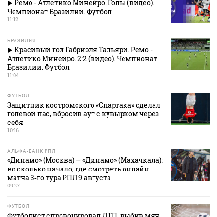
Ремо - Атлетико Минейро. Голы (видео).
Чемпионат Бразилии. Футбол
11:12
БРАЗИЛИЯ
Красивый гол Габриэля Тальяри. Ремо -
Атлетико Минейро. 2:2 (видео). Чемпионат
Бразилии. Футбол
11:04
ФУТБОЛ
Защитник костромского «Спартака» сделал
голевой пас, вбросив аут с кувырком через
себя
10:16
АЛЬФА-БАНК РПЛ
«Динамо» (Москва) — «Динамо» (Махачкала):
во сколько начало, где смотреть онлайн
матча 3‑го тура РПЛ 9 августа
09:27
ФУТБОЛ
Футболист спровоцировал ДТП, выбив мяч