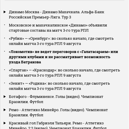
Динамо Москва - Динамо Махачкала. Альфа-Банк
Российская Премьер-Лига. Тур 3
Московское и махачкалинское «Динамо» объявили
стартовые составы на матч 3‑го тура РПЛ
«Рубин» — «Оренбург»: во сколько начало, где смотреть
онлайн матча 3‑го тура РПЛ 9 августа
«Локомотив» не ведет переговоров с «Галатасараем» или
другими клубами и не рассматривает возможность
ухода Батракова
«Спартак» — «Краснодар»: во сколько начало, где смотреть
онлайн матча 3‑го тура РПЛ 9 августа
«Зенит» — «Родина»: во сколько начало, где смотреть
онлайн матча 3‑го тура РПЛ 9 августа
Ботафого - Флуминенсе. Голы (видео). Чемпионат
Бразилии. Футбол
Ремо - Атлетико Минейро. Голы (видео). Чемпионат
Бразилии. Футбол
Красивый гол Габриэля Тальяри. Ремо - Атлетико
Минейро. 2:2 (видео). Чемпионат Бразилии. Футбол