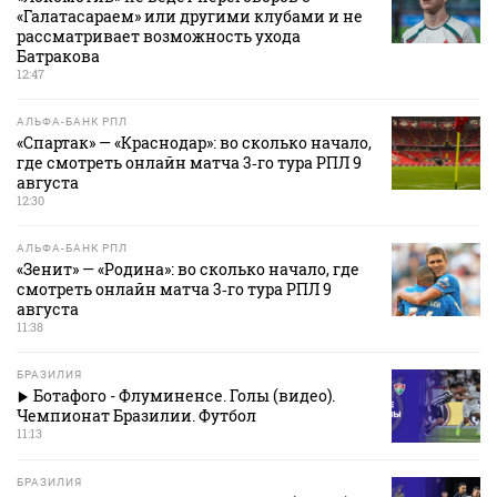
«Галатасараем» или другими клубами и не
рассматривает возможность ухода
Батракова
12:47
АЛЬФА-БАНК РПЛ
«Спартак» — «Краснодар»: во сколько начало,
где смотреть онлайн матча 3‑го тура РПЛ 9
августа
12:30
АЛЬФА-БАНК РПЛ
«Зенит» — «Родина»: во сколько начало, где
смотреть онлайн матча 3‑го тура РПЛ 9
августа
11:38
БРАЗИЛИЯ
Ботафого - Флуминенсе. Голы (видео).
Чемпионат Бразилии. Футбол
11:13
БРАЗИЛИЯ