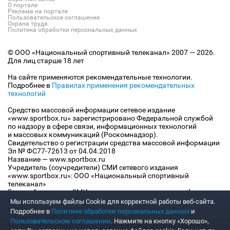
О портале
Реклама на портале
Пользовательское соглашение
Охрана труда
Политика обработки персональных данных
© ООО «Национальный спортивный телеканал» 2007 — 2026.
Для лиц старше 18 лет
На сайте применяются рекомендательные технологии.
Подробнее в
Правилах применения рекомендательных
технологий
Средство массовой информации сетевое издание
«www.sportbox.ru» зарегистрировано Федеральной службой
по надзору в сфере связи, информационных технологий
и массовых коммуникаций (Роскомнадзор).
Свидетельство о регистрации средства массовой информации
Эл № ФС77-72613 от 04.04.2018
Название — www.sportbox.ru
Учредитель (соучредители) СМИ сетевого издания
«www.sportbox.ru»: ООО «Национальный спортивный
телеканал»
Главный редактор СМИ сетевого издания «www.sportbox.ru»:
Конов В.А.
Мы используем файлы Сookie для корректной работы веб-сайта.
Номер телефона редакции СМИ сетевого издания
Подробнее в
Политике обработки персональных данных
и
«www.sportbox.ru»: +7 (495) 653 8419
Пользовательском соглашении
. Нажмите на кнопку «Хорошо»,
Адрес электронной почты редакции СМИ сетевого издания