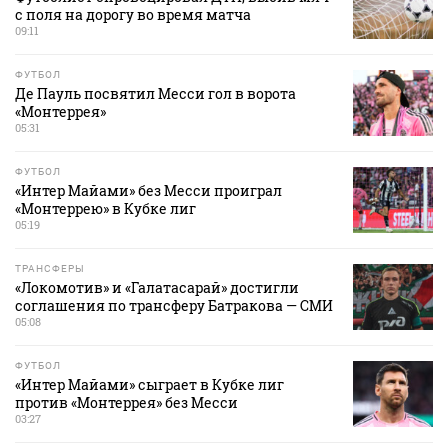
с поля на дорогу во время матча
09:11
ФУТБОЛ
Де Пауль посвятил Месси гол в ворота
«Монтеррея»
05:31
ФУТБОЛ
«Интер Майами» без Месси проиграл
«Монтеррею» в Кубке лиг
05:19
ТРАНСФЕРЫ
«Локомотив» и «Галатасарай» достигли
соглашения по трансферу Батракова — СМИ
05:08
ФУТБОЛ
«Интер Майами» сыграет в Кубке лиг
против «Монтеррея» без Месси
03:27