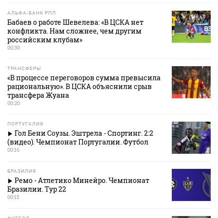
АЛЬФА-БАНК РПЛ
Бабаев о работе Шевелева: «В ЦСКА нет
конфликта. Нам сложнее, чем другим
российским клубам»
00:30
ТРАНСФЕРЫ
«В процессе переговоров сумма превысила
рациональную». В ЦСКА объяснили срыв
трансфера Жуана
00:20
ПОРТУГАЛИЯ
Гол Бени Соузы. Эштрела - Спортинг. 2:2
(видео). Чемпионат Португалии. Футбол
00:16
БРАЗИЛИЯ
Ремо - Атлетико Минейро. Чемпионат
Бразилии. Тур 22
00:15