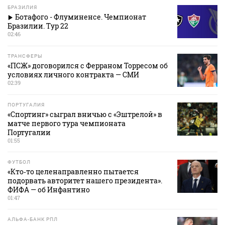
БРАЗИЛИЯ
Ботафого - Флуминенсе. Чемпионат
Бразилии. Тур 22
02:46
ТРАНСФЕРЫ
«ПСЖ» договорился с Ферраном Торресом об
условиях личного контракта — СМИ
02:39
ПОРТУГАЛИЯ
«Спортинг» сыграл вничью с «Эштрелой» в
матче первого тура чемпионата
Португалии
01:55
ФУТБОЛ
«Кто‑то целенаправленно пытается
подорвать авторитет нашего президента».
ФИФА — об Инфантино
01:47
АЛЬФА-БАНК РПЛ