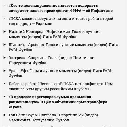
«Кто‑то целенаправленно пытается подорвать
авторитет нашего президента». ФИФА — об Инфантино
«ЦСКА может наступить на одни и те же грабли второй
год подряд» — Радимов
Нижний Новгород - Нефтехимик. Голы и лучшие
моменты (видео). Лига PARI. Футбол
Шинник - Арсенал. Голы и лучшие моменты (видео). Лига
PARI. Футбол
Эштрела - Спортинг. Голы (видео). Чемпионат
Португалии. Футбол
Урал - Уфа. Голы и лучшие моменты (видео). Лига PARI.
Футбол
Бабаев о работе Шевелева: «В ЦСКА нет конфликта. Нам
сложнее, чем другим российским клубам»
«В процессе переговоров сумма превысила
рациональную». В ЦСКА объяснили срыв трансфера
Жуана
Гол Бени Соузы. Эштрела - Спортинг. 2:2 (видео).
Чемпионат Португалии. Футбол