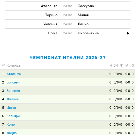
Аталанта
Сассуоло
23 авг
Торино
Милан
23 авг
Болонья
Лацио
24 авг
Рома
Фиорентина
24 авг
ЧЕМПИОНАТ ИТАЛИИ 2026-27
№
Команда
И
В/Н/П
М
О
1
Аталанта
0
0/0/0
0-0
0
2
Болонья
0
0/0/0
0-0
0
3
Венеция
0
0/0/0
0-0
0
4
Дженоа
0
0/0/0
0-0
0
5
Интер
0
0/0/0
0-0
0
6
Кальяри
0
0/0/0
0-0
0
7
Комо
0
0/0/0
0-0
0
8
Лацио
0
0/0/0
0-0
0