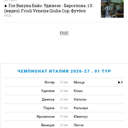
ФУТБОЛ
Гол Вакуна Байо. Удинезе - Барселона. 1:0
(видео). Friuli Venezia Giulia Cup. Футбол
00:12
ЕЩЕ
ЧЕМПИОНАТ ИТАЛИИ 2026-27 . 01 ТУР
Интер
Монца
22 авг
Удинезе
Комо
22 авг
Дженоа
Наполи
22 авг
Парма
Кальяри
22 авг
Фрозиноне
Ювентус
23 авг
Венеция
Лечче
23 авг