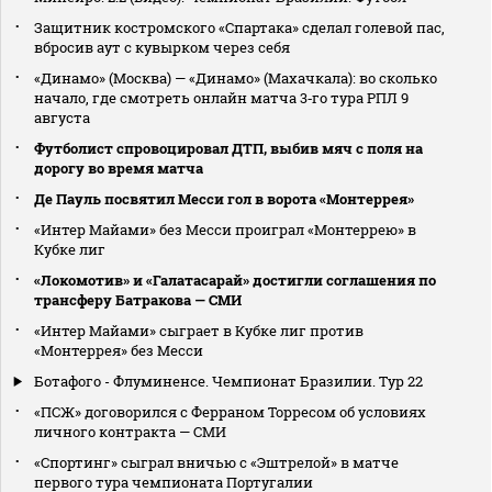
Защитник костромского «Спартака» сделал голевой пас,
вбросив аут с кувырком через себя
«Динамо» (Москва) — «Динамо» (Махачкала): во сколько
начало, где смотреть онлайн матча 3‑го тура РПЛ 9
августа
Футболист спровоцировал ДТП, выбив мяч с поля на
дорогу во время матча
Де Пауль посвятил Месси гол в ворота «Монтеррея»
«Интер Майами» без Месси проиграл «Монтеррею» в
Кубке лиг
«Локомотив» и «Галатасарай» достигли соглашения по
трансферу Батракова — СМИ
«Интер Майами» сыграет в Кубке лиг против
«Монтеррея» без Месси
Ботафого - Флуминенсе. Чемпионат Бразилии. Тур 22
«ПСЖ» договорился с Ферраном Торресом об условиях
личного контракта — СМИ
«Спортинг» сыграл вничью с «Эштрелой» в матче
первого тура чемпионата Португалии