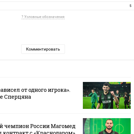
5
? Условные обозначения
Комментировать
зависел от одного игрока».
де Сперцяна
й чемпион России Магомед
л контракт с «Краснодаром»