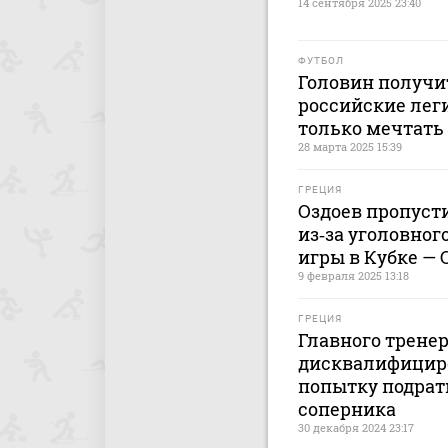
14 сентября 2025 23:40
ФУТБОЛ
Головин получи
российские лег
только мечтать
28 марта 2025 15:39
ГРЕЦИЯ
Оздоев пропуст
из‑за уголовног
игры в Кубке —
9 февраля 2025 13:18
ГРЕЦИЯ
Главного трене
дисквалифициро
попытку подрат
соперника
30 декабря 2024 23:17