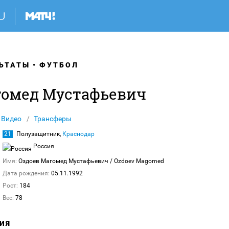
ЬТАТЫ
ФУТБОЛ
гомед Мустафьевич
Видео
Трансферы
21
Полузащитник,
Краснодар
Россия
Имя:
Оздоев Магомед Мустафьевич
/ Ozdoev Magomed
Дата рождения:
05.11.1992
Рост:
184
Вес:
78
ИЯ