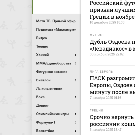
Российский фут
признан лучши
Греции в ноябре
Матч ТВ. Прямой эфир
10 декабря 2025 18:33
Подписка «Максимум»
ФУТБОЛ
Видео
Дубль Оздоева 
Теннис
«Левадиакос» в
30 ноября 2025 22:02
Хоккей
MMA/Единоборства
Фигурное катание
ЛИГА ЕВРОПЫ
ПАОК разгромил
Биатлон
Европы, Оздоев 
Лыжные гонки
минуту после в
Бокс
7 ноября 2025 01:16
Допинг
ГРЕЦИЯ
Олимпийские игры
Срочно вернуть
Формула-1
россиянин кошм
3 ноября 2025 18:47
Баскетбол