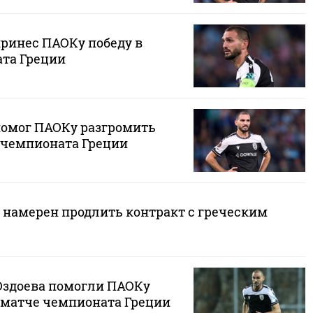
принес ПАОКу победу в
та Греции
помог ПАОКу разгромить
е чемпионата Греции
 намерен продлить контракт с греческим
 Оздоева помогли ПАОКу
 матче чемпионата Греции