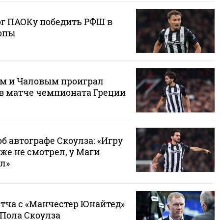
ог ПАОКу победить РФШ в
опы
м и Чаловым проиграл
в матче чемпионата Греции
об автографе Скоулза: «Игру
же не смотрел, у Маги
л»
атча с «Манчестер Юнайтед»
 Пола Скоулза