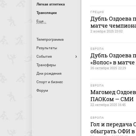
Легкая атлетика
ГРЕЦИЯ
Трансляции
Дубль Оздоева 
Еще...
матче чемпиона
2 ноября 2025 23:02
Телепрограмма
Результаты
ЕВРОПА
Дубль Оздоева 
События
«Волос» в матч
Трансферы
26 октября 2025 22:29
Дни рождения
Спорт и бизнес
ЕВРОПА
Форум
Магомед Оздоев
ПАОКом — СМИ
22 октября 2025 16:45
ЕВРОПА
Гол и передача
обыграть ОФИ в