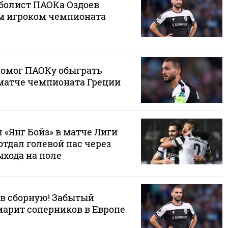
болист ПАОКа Оздоев
м игроком чемпионата
помог ПАОКу обыграть
 матче чемпионата Греции
 «Янг Бойз» в матче Лиги
отдал голевой пас через
ыхода на поле
 в сборную! Забытый
арит соперников в Европе