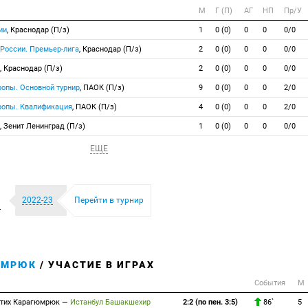
М
Г (П)
АГ
НП
Пр/У
ии
, Краснодар (П/з)
1
0 (0)
0
0
0/0
 России. Премьер-лига
, Краснодар (П/з)
2
0 (0)
0
0
0/0
, Краснодар (П/з)
2
0 (0)
0
0
0/0
ропы. Основной турнир
, ПАОК (П/з)
9
0 (0)
0
0
2/0
вропы. Квалификация
, ПАОК (П/з)
4
0 (0)
0
0
2/0
, Зенит Ленинград (П/з)
1
0 (0)
0
0
0/0
ЕЩЕ
и
2022-23
Перейти в турнир
ЮМРЮК
/ УЧАСТИЕ В ИГРАХ
События
М
тих Карагюмрюк
—
Истанбул Башакшехир
2:2 (по пен. 3:5)
86`
5