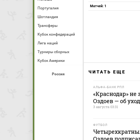
Матчей: 1
Португалия
Шотландия
Трансферы
Кубок конфедераций
Лига наций
Турниры сборных
Кубок Америки
ЧИТАТЬ ЕЩЕ
Россия
АЛЬФА-БАНК РПЛ
«Краснодар» не 
Оздоев — об ухо
3 августа 03:31
ФУТБОЛ
Четырехкратны
Оздоев подписа