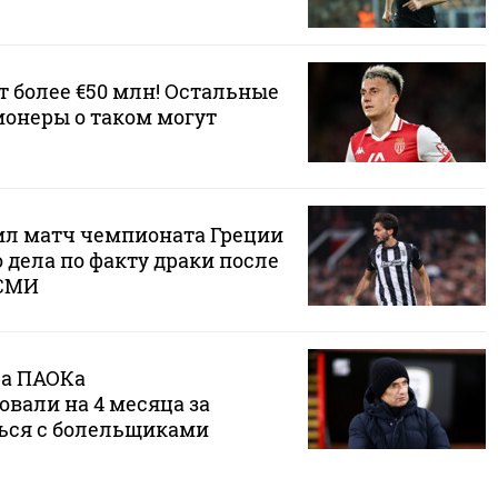
т более €50 млн! Остальные
ионеры о таком могут
ил матч чемпионата Греции
о дела по факту драки после
 СМИ
ра ПАОКа
вали на 4 месяца за
ься с болельщиками