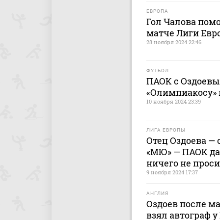
ЕВРОПА
Гол Чалова пом
матче Лиги Евр
28 ноября 2024 22:46
ФУТБОЛ
ПАОК с Оздоевы
«Олимпиакосу» 
10 ноября 2024 23:39
ЛИГА ЕВРОПЫ
Отец Оздоева — 
«МЮ» — ПАОК да
ничего не проси
9 ноября 2024 17:37
АНГЛИЯ
Оздоев после м
взял автограф у