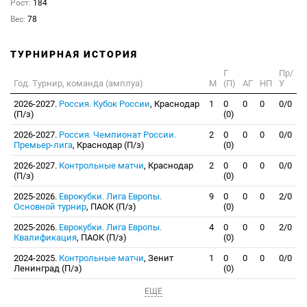
Рост:
184
Вес:
78
ТУРНИРНАЯ ИСТОРИЯ
Г
Пр/
Год. Турнир, команда (амплуа)
М
(П)
АГ
НП
У
2026-2027.
Россия. Кубок России
, Краснодар
1
0
0
0
0/0
(П/з)
(0)
2026-2027.
Россия. Чемпионат России.
2
0
0
0
0/0
Премьер-лига
, Краснодар (П/з)
(0)
2026-2027.
Контрольные матчи
, Краснодар
2
0
0
0
0/0
(П/з)
(0)
2025-2026.
Еврокубки. Лига Европы.
9
0
0
0
2/0
Основной турнир
, ПАОК (П/з)
(0)
2025-2026.
Еврокубки. Лига Европы.
4
0
0
0
2/0
Квалификация
, ПАОК (П/з)
(0)
2024-2025.
Контрольные матчи
, Зенит
1
0
0
0
0/0
Ленинград (П/з)
(0)
ЕЩЕ