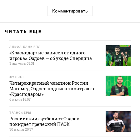
Комментировать
ЧИТАТЬ ЕЩЕ
АЛЬФА-БАНК РПЛ
«Краснодар» не зависел от одного
игрока». Оздоев — об уходе Сперцяна
3 августа 03:31
ФУТБОЛ
Четырехкратный чемпион России
Магомед Оздоев подписал контракт с
«Краснодаром»
6 июля 15:07
ТРАНСФЕРЫ
Российский футболист Оздоев
покидает греческий ПАОК
30 июня 20:37