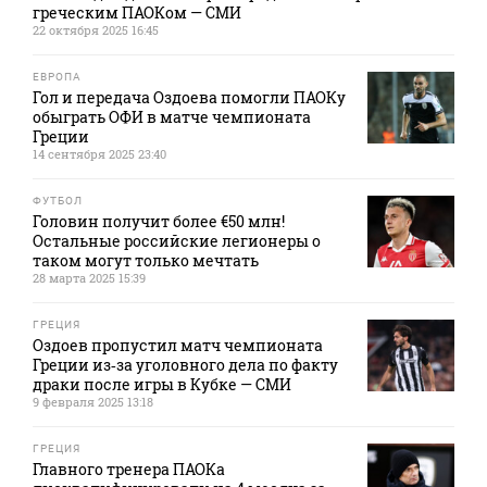
греческим ПАОКом — СМИ
22 октября 2025 16:45
ЕВРОПА
Гол и передача Оздоева помогли ПАОКу
обыграть ОФИ в матче чемпионата
Греции
14 сентября 2025 23:40
ФУТБОЛ
Головин получит более €50 млн!
Остальные российские легионеры о
таком могут только мечтать
28 марта 2025 15:39
ГРЕЦИЯ
Оздоев пропустил матч чемпионата
Греции из‑за уголовного дела по факту
драки после игры в Кубке — СМИ
9 февраля 2025 13:18
ГРЕЦИЯ
Главного тренера ПАОКа