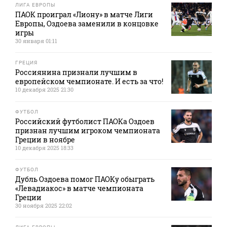
ЛИГА ЕВРОПЫ
ПАОК проиграл «Лиону» в матче Лиги
Европы, Оздоева заменили в концовке
игры
30 января 01:11
ГРЕЦИЯ
Россиянина признали лучшим в
европейском чемпионате. И есть за что!
10 декабря 2025 21:30
ФУТБОЛ
Российский футболист ПАОКа Оздоев
признан лучшим игроком чемпионата
Греции в ноябре
10 декабря 2025 18:33
ФУТБОЛ
Дубль Оздоева помог ПАОКу обыграть
«Левадиакос» в матче чемпионата
Греции
30 ноября 2025 22:02