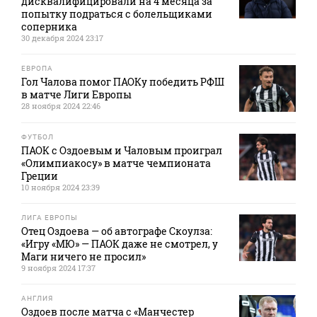
дисквалифицировали на 4 месяца за
попытку подраться с болельщиками
соперника
30 декабря 2024 23:17
ЕВРОПА
Гол Чалова помог ПАОКу победить РФШ
в матче Лиги Европы
28 ноября 2024 22:46
ФУТБОЛ
ПАОК с Оздоевым и Чаловым проиграл
«Олимпиакосу» в матче чемпионата
Греции
10 ноября 2024 23:39
ЛИГА ЕВРОПЫ
Отец Оздоева — об автографе Скоулза:
«Игру «МЮ» — ПАОК даже не смотрел, у
Маги ничего не просил»
9 ноября 2024 17:37
АНГЛИЯ
Оздоев после матча с «Манчестер