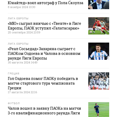
Юнайтед» взял автограф у Пола Скоулза
8 ноября 2024 10:30
ЛИГА ЕВРОПЫ
«МЮ» сыграл вничью с «Твенте» в Лиге
Европы, ПАОК уступил «Галатасараю»
25 сентября 2024 23:59
ЛИГА ЕВРОПЫ
«Реал Сосьедад» Захаряна сыграет с
ПАОКом Оздоева и Чалова в основном
раунде Лиги Европы
30 августа 2024 14:49
ГРЕЦИЯ
Гол Оздоева помог ПАОКу победить в
матче стартового тура чемпионата
Греции
17 августа 2024 22:16
ФУТБОЛ
Чалов вошел в заявку ПАОКа на матчи
3‑го квалификационного раунда Лиги