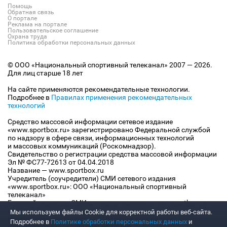
Помощь
Обратная связь
О портале
Реклама на портале
Пользовательское соглашение
Охрана труда
Политика обработки персональных данных
© ООО «Национальный спортивный телеканал» 2007 — 2026.
Для лиц старше 18 лет
На сайте применяются рекомендательные технологии.
Подробнее в
Правилах применения рекомендательных
технологий
Средство массовой информации сетевое издание
«www.sportbox.ru» зарегистрировано Федеральной службой
по надзору в сфере связи, информационных технологий
и массовых коммуникаций (Роскомнадзор).
Свидетельство о регистрации средства массовой информации
Эл № ФС77-72613 от 04.04.2018
Название — www.sportbox.ru
Учредитель (соучредители) СМИ сетевого издания
«www.sportbox.ru»: ООО «Национальный спортивный
телеканал»
Главный редактор СМИ сетевого издания «www.sportbox.ru»:
Конов В.А.
Мы используем файлы Сookie для корректной работы веб-сайта.
Номер телефона редакции СМИ сетевого издания
Подробнее в
Политике обработки персональных данных
и