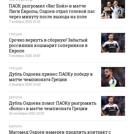
ЛИГА ЕВРОПЫ
ПАОК разгромил «Янг Бойз» в матче
Лиги Европы, Оздоев отдал голевой пас
через минуту после выхода на поле
7 ноября 2025 01:16
ГРЕЦИЯ
Срочно вернуть в сборную! Забытый
россиянин кошмарит соперников в
Европе
3 ноября 2025 18:47
ГРЕЦИЯ
Дубль Оздоева принес ПАОКу победу в
матче чемпионата Греции
2 ноября 2025 23:02
ЕВРОПА
Дубль Оздоева помог ПАОКу разгромить
«Волос» в матче чемпионата Греции
26 октября 2025 22:29
ЕВРОПА
Магомед Оздоев намерен продлить контракт с