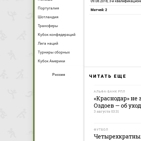
09.08.2018, 3-й квалификацио
Португалия
Матчей: 2
Шотландия
Трансферы
Кубок конфедераций
Лига наций
Турниры сборных
Кубок Америки
Россия
ЧИТАТЬ ЕЩЕ
АЛЬФА-БАНК РПЛ
«Краснодар» не 
Оздоев — об ухо
3 августа 03:31
ФУТБОЛ
Четырехкратны