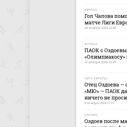
ЕВРОПА
Гол Чалова пом
матче Лиги Евр
28 ноября 2024 22:46
ФУТБОЛ
ПАОК с Оздоевы
«Олимпиакосу» 
10 ноября 2024 23:39
ЛИГА ЕВРОПЫ
Отец Оздоева — 
«МЮ» — ПАОК да
ничего не проси
9 ноября 2024 17:37
АНГЛИЯ
Оздоев после м