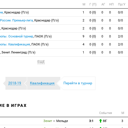
М
Г (П)
АГ
НП
Пр/У
ии
, Краснодар (П/з)
1
0 (0)
0
0
0/0
 России. Премьер-лига
, Краснодар (П/з)
2
0 (0)
0
0
0/0
, Краснодар (П/з)
2
0 (0)
0
0
0/0
ропы. Основной турнир
, ПАОК (П/з)
9
0 (0)
0
0
2/0
вропы. Квалификация
, ПАОК (П/з)
4
0 (0)
0
0
2/0
, Зенит Ленинград (П/з)
1
0 (0)
0
0
0/0
ЕЩЕ
2018-19
Квалификация
Перейти в турнир
ИЕ В ИГРАХ
События
М
Зенит
—
Мельде
3:1
88`
3