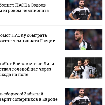
болист ПАОКа Оздоев
м игроком чемпионата
помог ПАОКу обыграть
 матче чемпионата Греции
 «Янг Бойз» в матче Лиги
отдал голевой пас через
ыхода на поле
 в сборную! Забытый
арит соперников в Европе