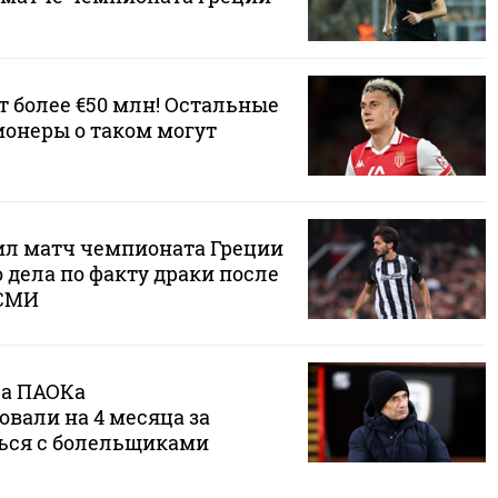
т более €50 млн! Остальные
ионеры о таком могут
ил матч чемпионата Греции
о дела по факту драки после
 СМИ
ра ПАОКа
вали на 4 месяца за
ься с болельщиками