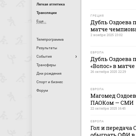
Легкая атлетика
Трансляции
ГРЕЦИЯ
Дубль Оздоева 
Еще...
матче чемпиона
2 ноября 2025 23:02
Телепрограмма
Результаты
ЕВРОПА
События
Дубль Оздоева 
«Волос» в матч
Трансферы
26 октября 2025 22:29
Дни рождения
Спорт и бизнес
ЕВРОПА
Форум
Магомед Оздоев
ПАОКом — СМИ
22 октября 2025 16:45
ЕВРОПА
Гол и передача
обыграть ОФИ в