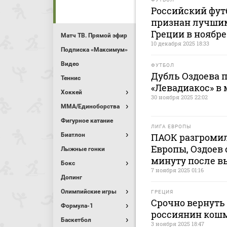
Российский фут
признан лучши
Греции в ноябре
Матч ТВ. Прямой эфир
10 декабря 2025 18:33
Подписка «Максимум»
Видео
ФУТБОЛ
Дубль Оздоева 
Теннис
«Левадиакос» в
Хоккей
30 ноября 2025 22:02
MMA/Единоборства
Фигурное катание
ЛИГА ЕВРОПЫ
Биатлон
ПАОК разгромил
Европы, Оздоев 
Лыжные гонки
минуту после в
Бокс
7 ноября 2025 01:16
Допинг
Олимпийские игры
ГРЕЦИЯ
Срочно вернуть
Формула-1
россиянин кошм
Баскетбол
3 ноября 2025 18:47