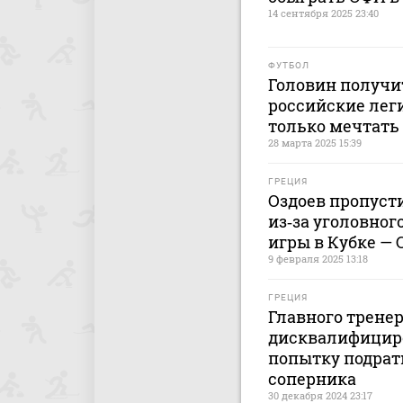
14 сентября 2025 23:40
ФУТБОЛ
Головин получи
российские лег
только мечтать
28 марта 2025 15:39
ГРЕЦИЯ
Оздоев пропуст
из‑за уголовног
игры в Кубке —
9 февраля 2025 13:18
ГРЕЦИЯ
Главного трене
дисквалифициро
попытку подрат
соперника
30 декабря 2024 23:17