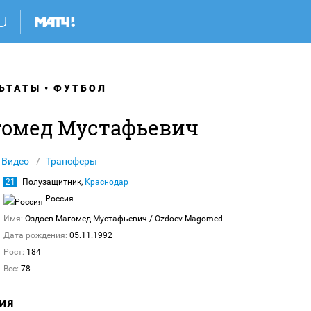
ЬТАТЫ
ФУТБОЛ
гомед Мустафьевич
Видео
Трансферы
21
Полузащитник,
Краснодар
Россия
Имя:
Оздоев Магомед Мустафьевич
/ Ozdoev Magomed
Дата рождения:
05.11.1992
Рост:
184
Вес:
78
ИЯ