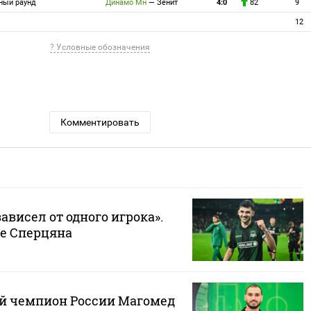
нный раунд
Динамо Мн
—
Зенит
4:0
82`
9
12
? Условные обозначения
Комментировать
зависел от одного игрока».
де Сперцяна
й чемпион России Магомед