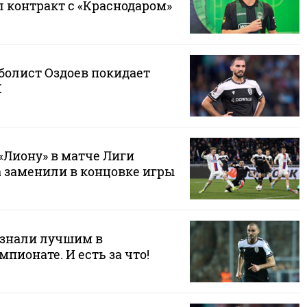
л контракт с «Краснодаром»
болист Оздоев покидает
К
«Лиону» в матче Лиги
а заменили в концовке игры
знали лучшим в
пионате. И есть за что!