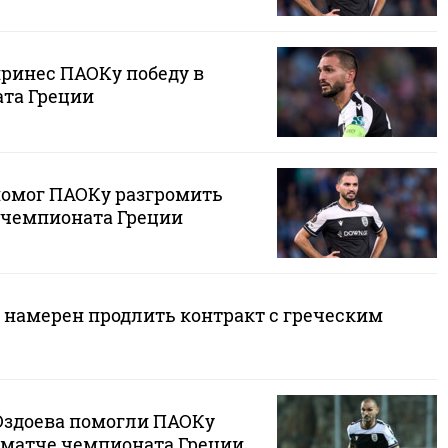
принес ПАОКу победу в
та Греции
помог ПАОКу разгромить
е чемпионата Греции
 намерен продлить контракт с греческим
 Оздоева помогли ПАОКу
 матче чемпионата Греции