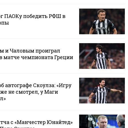
ог ПАОКу победить РФШ в
опы
м и Чаловым проиграл
в матче чемпионата Греции
об автографе Скоулза: «Игру
же не смотрел, у Маги
л»
атча с «Манчестер Юнайтед»