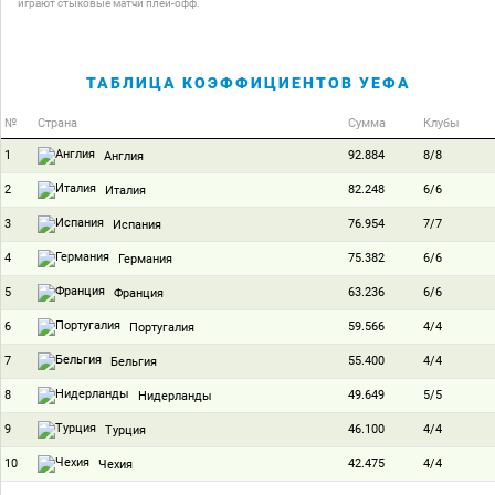
играют стыковые матчи плей-офф.
ТАБЛИЦА КОЭФФИЦИЕНТОВ УЕФА
№
Страна
Сумма
Клубы
1
92.884
8/8
Англия
2
82.248
6/6
Италия
3
76.954
7/7
Испания
4
75.382
6/6
Германия
5
63.236
6/6
Франция
6
59.566
4/4
Португалия
7
55.400
4/4
Бельгия
8
49.649
5/5
Нидерланды
9
46.100
4/4
Турция
10
42.475
4/4
Чехия