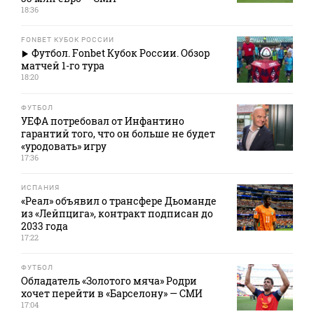
18:36
FONBET КУБОК РОССИИ
Футбол. Fonbet Кубок России. Обзор
матчей 1-го тура
18:20
ФУТБОЛ
УЕФА потребовал от Инфантино
гарантий того, что он больше не будет
«уродовать» игру
17:36
ИСПАНИЯ
«Реал» объявил о трансфере Дьоманде
из «Лейпцига», контракт подписан до
2033 года
17:22
ФУТБОЛ
Обладатель «Золотого мяча» Родри
хочет перейти в «Барселону» — СМИ
17:04