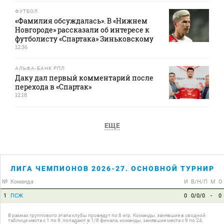
ФУТБОЛ
«Фамилия обсуждалась». В «Нижнем
Новгороде» рассказали об интересе к
футболисту «Спартака» Зиньковскому
12:36
АЛЬФА-БАНК РПЛ
Даку дал первый комментарий после
перехода в «Спартак»
12:18
ЕЩЕ
ЛИГА ЧЕМПИОНОВ 2026-27. ОСНОВНОЙ ТУРНИР
№
Команда
И
В/Н/П
М
О
1
ПСЖ
0
0/0/0
-
0
В рамках группового этапа клубы проведут по 8 игр. Команды, занявшие в сводной
таблице места с 1 по 8, попадают в 1/8 финала, команды, занявшие места с 9 по 24,