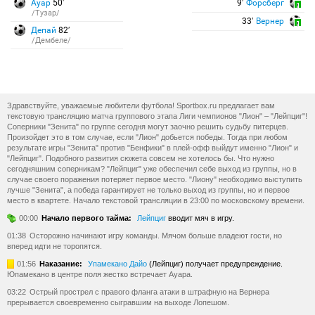
Ауар
50′
9′
Форсберг
/Тузар/
33′
Вернер
Депай
82′
/Дембеле/
Здравствуйте, уважаемые любители футбола! Sportbox.ru предлагает вам
текстовую трансляцию матча группового этапа Лиги чемпионов "Лион" – "Лейпциг"!
Соперники "Зенита" по группе сегодня могут заочно решить судьбу питерцев.
Произойдет это в том случае, если "Лион" добьется победы. Тогда при любом
результате игры "Зенита" против "Бенфики" в плей-офф выйдут именно "Лион" и
"Лейпциг". Подобного развития сюжета совсем не хотелось бы. Что нужно
сегодняшним соперникам? "Лейпциг" уже обеспечил себе выход из группы, но в
случае своего поражения потеряет первое место. "Лиону" необходимо выступить
лучше "Зенита", а победа гарантирует не только выход из группы, но и первое
место в квартете. Начало текстовой трансляции в 23:00 по московскому времени.
00:00
Начало первого тайма:
Лейпциг
вводит мяч в игру.
01:38
Осторожно начинают игру команды. Мячом больше владеют гости, но
вперед идти не торопятся.
01:56
Наказание:
Упамекано Дайо
(Лейпциг) получает предупреждение.
Юпамекано в центре поля жестко встречает Ауара.
03:22
Острый прострел с правого фланга атаки в штрафную на Вернера
прерывается своевременно сыгравшим на выходе Лопешом.