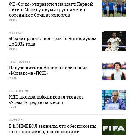
ФК «Сочи» отправится на матч Первой
лиги в Москву двумя группами из
соседних с Сочи аэропортов
21:06
ФУТБОЛ
«Реал» продлил контракт с Винисиусом
до 2032 года
21:06
ТРАНСФЕРЫ
Полузащитник Аклиуш перешел из
«Монако» в «ПСЖ»
20:36
ЛИГА ПАРИ
КДК дисквалифицировал тренера
«Уфы» Тетрадзе на месяц
19:41
ФУТБОЛ
В КОНМЕБОЛ заявили, что обеспокоены
постоянными односторонними