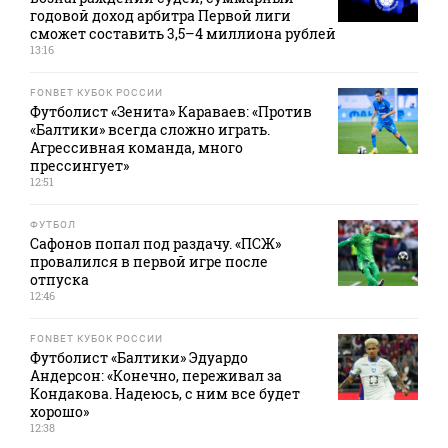
годовой доход арбитра Первой лиги
сможет составить 3,5–4 миллиона рублей
13:16
FONBET КУБОК РОССИИ
Футболист «Зенита» Караваев: «Против
«Балтики» всегда сложно играть.
Агрессивная команда, много
прессингует»
12:51
ФУТБОЛ
Сафонов попал под раздачу. «ПСЖ»
провалился в первой игре после
отпуска
12:46
FONBET КУБОК РОССИИ
Футболист «Балтики» Эдуардо
Андерсон: «Конечно, переживал за
Кондакова. Надеюсь, с ним все будет
хорошо»
12:38