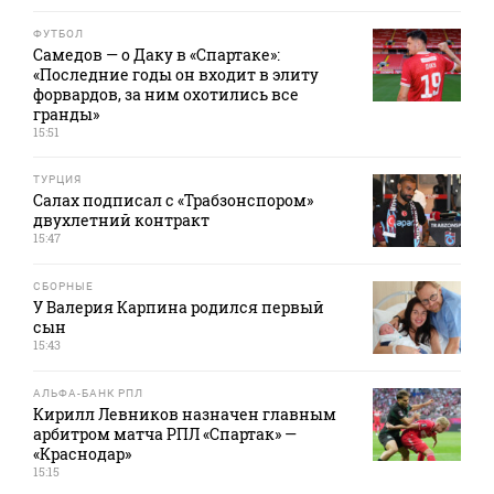
ФУТБОЛ
Самедов — о Даку в «Спартаке»:
«Последние годы он входит в элиту
форвардов, за ним охотились все
гранды»
15:51
ТУРЦИЯ
Салах подписал с «Трабзонспором»
двухлетний контракт
15:47
СБОРНЫЕ
У Валерия Карпина родился первый
сын
15:43
АЛЬФА-БАНК РПЛ
Кирилл Левников назначен главным
арбитром матча РПЛ «Спартак» —
«Краснодар»
15:15