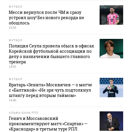
ФУТБОЛ
Месси вернулся после ЧМ и сразу
устроил шоу! Без нового рекорда не
обошлось
15:05
ФУТБОЛ
Полиция Сеула провела обыск в офисах
Корейской футбольной ассоциации по
делу о назначении бывшего главного
тренера
14:55
ФУТБОЛ
Вратарь «Зенита» Москвичев — о матче
с «Балтикой»: «Не зря чуть подтолкнул
штангу перед вторым таймом»
14:46
АЛЬФА-БАНК РПЛ
Генич и Моссаковский
прокомментируют матч «Спартак» —
«Краснодар» в третьем туре РПЛ