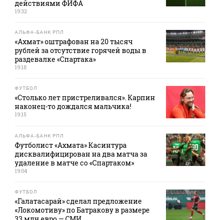
действиями ФИФА
19:32
АЛЬФА-БАНК РПЛ
«Ахмат» оштрафован на 20 тысяч
рублей за отсутствие горячей воды в
раздевалке «Спартака»
19:18
ФУТБОЛ
«Столько лет пристреливался». Карпин
наконец-то дождался мальчика!
19:15
АЛЬФА-БАНК РПЛ
Футболист «Ахмата» Касинтура
дисквалифицирован на два матча за
удаление в матче со «Спартаком»
19:04
ФУТБОЛ
«Галатасарай» сделал предложение
«Локомотиву» по Батракову в размере
33 млн евро — СМИ