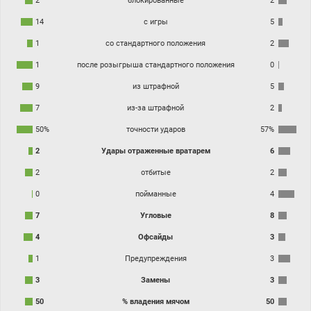
2
блокированные
2
14
с игры
5
1
со стандартного положения
2
1
после розыгрыша стандартного положения
0
9
из штрафной
5
7
из-за штрафной
2
50%
точности ударов
57%
2
Удары отраженные вратарем
6
2
отбитые
2
0
пойманные
4
7
Угловые
8
4
Офсайды
3
1
Предупреждения
3
3
Замены
3
50
% владения мячом
50