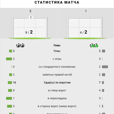
СТАТИСТИКА МАТЧА
Ничья, которая устраивает ое команды и выводит их в плей-офф Лиги чемпионов.
Спасибо за внимание и до новых встреч на футболе!
5
1
1
2
2
8 /
4 /
Голы
2
Голы
2
2
с игры
0
0
со стандартного положения
2
2
забитые правой ногой
2
16
Удар(ы) по воротам
7
8
в створ ворот
4
1
в перекладину
0
5
в сторону ворот (мимо ворот)
1