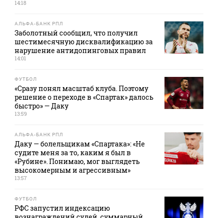
14:18
АЛЬФА-БАНК РПЛ
Заболотный сообщил, что получил
шестимесячную дисквалификацию за
нарушение антидопинговых правил
14:01
ФУТБОЛ
«Сразу понял масштаб клуба. Поэтому
решение о переходе в «Спартак» далось
быстро» — Даку
13:59
АЛЬФА-БАНК РПЛ
Даку — болельщикам «Спартака»: «Не
судите меня за то, каким я был в
«Рубине». Понимаю, мог выглядеть
высокомерным и агрессивным»
13:57
ФУТБОЛ
РФС запустил индексацию
вознаграждений судей, суммарный