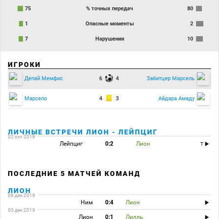
75
% точных передач
80
1
Опасные моменты
2
7
Нарушения
10
ИГРОКИ
6
4
Депай Мемфис
Забитцер Марсель
4
3
Марсело
Айдара Амаду
ЛИЧНЫЕ ВСТРЕЧИ ЛИОН - ЛЕЙПЦИГ
02 окт 2019
Лейпциг
0:2
Лион
T
ПОСЛЕДНИЕ 5 МАТЧЕЙ КОМАНД
ЛИОН
06 дек 2019
Ним
0:4
Лион
03 дек 2019
Лион
0:1
Лилль