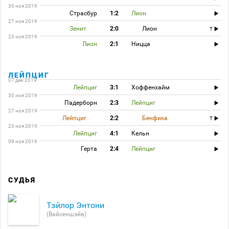
30 ноя 2019
Страсбур
1:2
Лион
27 ноя 2019
Зенит
2:0
Лион
T
23 ноя 2019
Лион
2:1
Ницца
ЛЕЙПЦИГ
07 дек 2019
Лейпциг
3:1
Хоффенхайм
30 ноя 2019
Падерборн
2:3
Лейпциг
27 ноя 2019
Лейпциг
2:2
Бенфика
T
23 ноя 2019
Лейпциг
4:1
Кельн
09 ноя 2019
Герта
2:4
Лейпциг
СУДЬЯ
Тэйлор Энтони
(Вайсеншэйв)