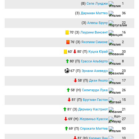
(В)
Сепе Луиджи
1
(З)
Дармиан Маттео
36
(З)
Алвеш Бруну
22
70′ (З)
Лаурини Винсент
16
76′ (З)
Якопини Симоне
2
60′
80′ (П)
Куцка Юрай
33
80′ (П)
Грасси Альберто
8
67′ (П)
Эрнани Азеведо
23
58′ (П)
Дези Якопо
17
58′ (Н)
Силигарди Лука
26
81′ (П)
Бругман Гастон
15
81′ (З)
Дермаку Кастриот
21
69′ (Н)
Жервиньо Куасси
27
69′ (П)
Спрокати Маттиа
93
81′ (Н)
Карамо Янн
10