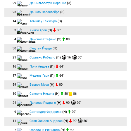
29
Де Сильвестри Лоренцо
(З)
23
Данило Ларангейра
(З)
14
Томиясу Такэхиро
(З)
3
Хикки Арон
(З)
80′
4
Денсвил Стефано
(З)
80′
30
Схаутен Йерди
(П)
21
Сориано Роберто
(П)
16′
30′
16
Поли Андреа
(П)
64′
17
Медель Гари
(П)
64′
99
Барроу Муса
(Н)
80′
10
Сансоне Никола
(Н)
80′
86′
24
Паласио Родриго
(Н)
90′
90′
9
Сантандер Федерико
(Н)
90′
11
Сков-Ольсен Андреас
(Н)
90′
56′
7
Орсолини Риккардо
(Н)
90′