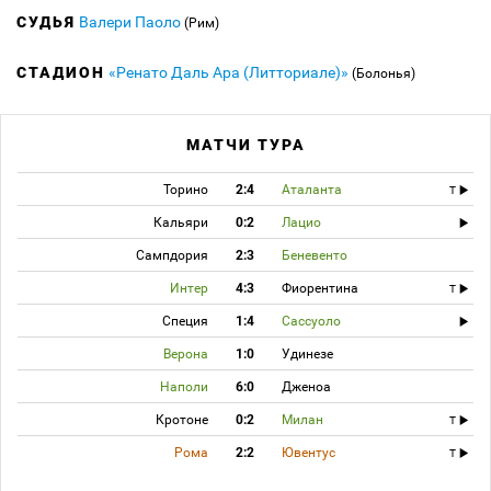
СУДЬЯ
Валери Паоло
(Рим)
СТАДИОН
«Ренато Даль Ара (Литториале)»
(Болонья)
МАТЧИ ТУРА
Торино
2:4
Аталанта
T
Кальяри
0:2
Лацио
Сампдория
2:3
Беневенто
Интер
4:3
Фиорентина
T
Специя
1:4
Сассуоло
Верона
1:0
Удинезе
Наполи
6:0
Дженоа
Кротоне
0:2
Милан
T
Рома
2:2
Ювентус
T