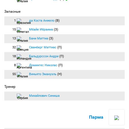
Запасные
1
да Коста Анжело
(В)
15
Мбайе Ибраима
(З)
13
Бани Маттиа
(З)
32
Сванберг Маттиас
(П)
18
Бальдурссон Андри
(П)
8
Домингес Николас
(П)
55
Виньято Эмануэль
(Н)
Тренер
Михайлович Синиша
Парма