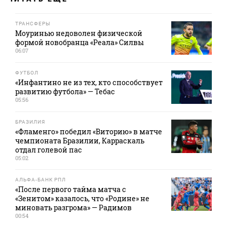
ТРАНСФЕРЫ
Моуринью недоволен физической
формой новобранца «Реала» Силвы
06:07
ФУТБОЛ
«Инфантино не из тех, кто способствует
развитию футбола» — Тебас
05:56
БРАЗИЛИЯ
«Фламенго» победил «Виторию» в матче
чемпионата Бразилии, Карраскаль
отдал голевой пас
05:02
АЛЬФА-БАНК РПЛ
«После первого тайма матча с
«Зенитом» казалось, что «Родине» не
миновать разгрома» — Радимов
00:54