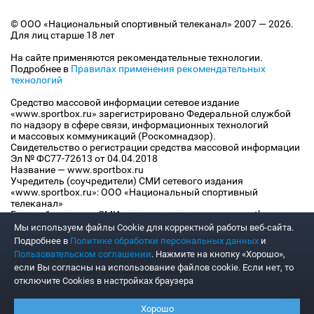
© ООО «Национальный спортивный телеканал» 2007 — 2026.
Для лиц старше 18 лет
На сайте применяются рекомендательные технологии.
Подробнее в
Правилах применения рекомендательных
технологий
Средство массовой информации сетевое издание
«www.sportbox.ru» зарегистрировано Федеральной службой
по надзору в сфере связи, информационных технологий
и массовых коммуникаций (Роскомнадзор).
Свидетельство о регистрации средства массовой информации
Эл № ФС77-72613 от 04.04.2018
Название — www.sportbox.ru
Учредитель (соучредители) СМИ сетевого издания
«www.sportbox.ru»: ООО «Национальный спортивный
телеканал»
Главный редактор СМИ сетевого издания «www.sportbox.ru»:
Конов В.А.
Мы используем файлы Сookie для корректной работы веб-сайта.
Номер телефона редакции СМИ сетевого издания
Подробнее в
Политике обработки персональных данных
и
«www.sportbox.ru»: +7 (495) 653 8419
Пользовательском соглашении
. Нажмите на кнопку «Хорошо»,
Адрес электронной почты редакции СМИ сетевого издания
если Вы согласны на использование файлов cookie. Если нет, то
«www.sportbox.ru»: editor@sportbox.ru
отключите Cookies в настройках браузера
Хорошо