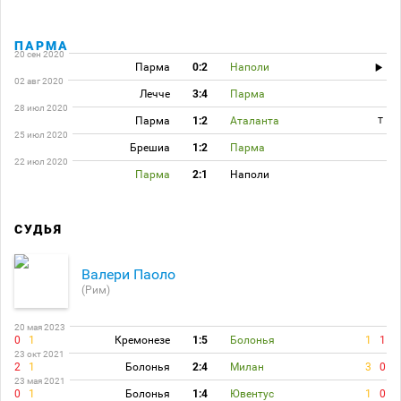
ПАРМА
20 сен 2020
Парма
0:2
Наполи
02 авг 2020
Лечче
3:4
Парма
28 июл 2020
Парма
1:2
Аталанта
T
25 июл 2020
Брешиа
1:2
Парма
22 июл 2020
Парма
2:1
Наполи
СУДЬЯ
Валери Паоло
(Рим)
20 мая 2023
0
1
Кремонезе
1:5
Болонья
1
1
23 окт 2021
2
1
Болонья
2:4
Милан
3
0
23 мая 2021
0
1
Болонья
1:4
Ювентус
1
0