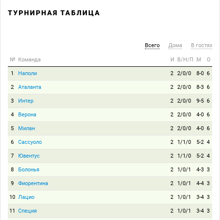
ТУРНИРНАЯ ТАБЛИЦА
Всего
Дома
В гостях
№
Команда
И
В/Н/П
М
О
1
Наполи
2
2/0/0
8-0
6
2
Аталанта
2
2/0/0
8-3
6
3
Интер
2
2/0/0
9-5
6
4
Верона
2
2/0/0
4-0
6
5
Милан
2
2/0/0
4-0
6
6
Сассуоло
2
1/1/0
5-2
4
7
Ювентус
2
1/1/0
5-2
4
8
Болонья
2
1/0/1
4-3
3
9
Фиорентина
2
1/0/1
4-4
3
10
Лацио
2
1/0/1
3-4
3
11
Специя
2
1/0/1
3-4
3