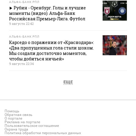
АЛЬФА-БАНК РПЛ
Рубин - Оренбург. Голы и лучшие
моменты (видео). Альфа-Банк
Российская Премьер-Лига. Футбол
9 августа 22:42
АЛЬФА-БАНК РПЛ
Карседо о поражении от «Краснодара»:
«Два пропущенных гола стали шоком.
Мы создали достаточно моментов,
чтобы добиться ничьей»
9 августа 22:34
ЕЩЕ
Помощь
Обратная связь
О портале
Реклама на портале
Пользовательское соглашение
Охрана труда
Политика обработки персональных данных