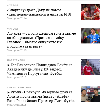
ФУТБОЛ
«Спартаку» даже Даку не помог.
«Краснодар» вырвался в лидеры РПЛ
9 августа 23:24
ФУТБОЛ
Агкацев — о пропущенном голе в матче
со «Спартаком»: «Принял ошибку.
Главное — быстро обнулиться и
продолжать играть»
9 августа 23:23
ПОРТУГАЛИЯ
Гол Вангелиса Павлидиса. Бенфика -
Академику де Визеу. 1:0 (видео).
Чемпионат Португалии. Футбол
9 августа 23:16
АЛЬФА-БАНК РПЛ
Рубин - Оренбург. Интервью Франка
Артиги после матча (видео). Альфа-
Банк Российская Премьер-Лига. Футбол
9 августа 23:13