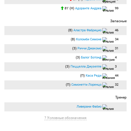
81′ (Н)
Адоранте Андреа
99
Запасные
(В)
Аластра Фабрицио
46
(В)
Коломби Симоне
34
(З)
Риччи Джакомо
31
(З)
Балог Ботонд
4
(З)
Пеццелла Джузеппе
3
(П)
Каса Реди
44
(П)
Симонетти Лоренцо
32
Тренер
Ливерани Фабио
? Условные обозначения