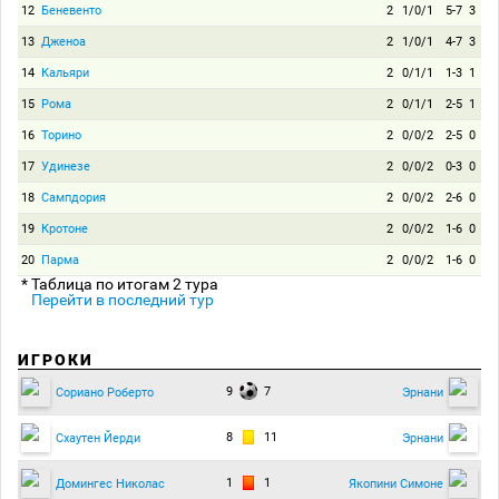
12
Беневенто
2
1/0/1
5-7
3
13
Дженоа
2
1/0/1
4-7
3
14
Кальяри
2
0/1/1
1-3
1
15
Рома
2
0/1/1
2-5
1
16
Торино
2
0/0/2
2-5
0
17
Удинезе
2
0/0/2
0-3
0
18
Сампдория
2
0/0/2
2-6
0
19
Кротоне
2
0/0/2
1-6
0
20
Парма
2
0/0/2
1-6
0
* Таблица по итогам 2 тура
Перейти в последний тур
ИГРОКИ
9
7
Сориано Роберто
Эрнани
8
11
Схаутен Йерди
Эрнани
1
1
Домингес Николас
Якопини Симоне