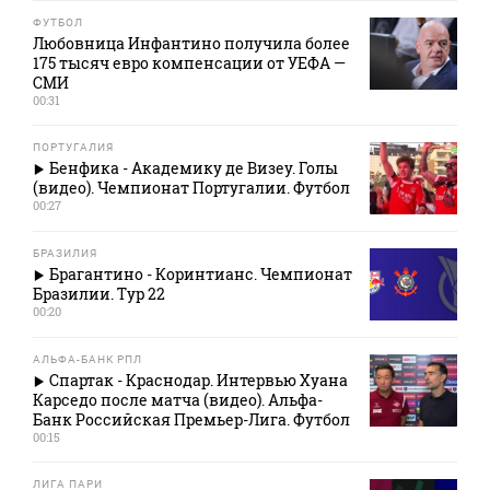
ФУТБОЛ
Любовница Инфантино получила более
175 тысяч евро компенсации от УЕФА —
СМИ
00:31
ПОРТУГАЛИЯ
Бенфика - Академику де Визеу. Голы
(видео). Чемпионат Португалии. Футбол
00:27
БРАЗИЛИЯ
Брагантино - Коринтианс. Чемпионат
Бразилии. Тур 22
00:20
АЛЬФА-БАНК РПЛ
Спартак - Краснодар. Интервью Хуана
Карседо после матча (видео). Альфа-
Банк Российская Премьер-Лига. Футбол
00:15
ЛИГА ПАРИ