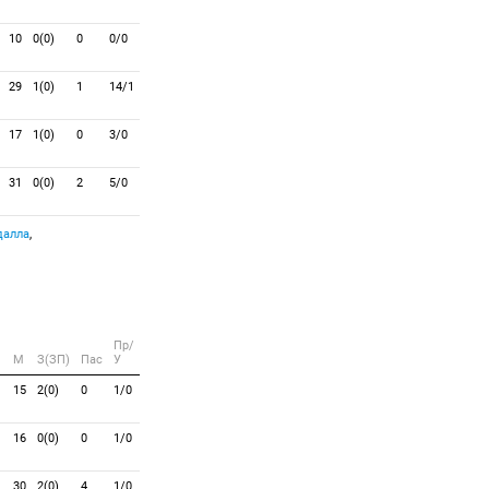
10
0(0)
0
0/0
29
1(0)
1
14/1
17
1(0)
0
3/0
31
0(0)
2
5/0
далла
,
Пр/
M
З(ЗП)
Пас
У
15
2(0)
0
1/0
16
0(0)
0
1/0
30
2(0)
4
1/0