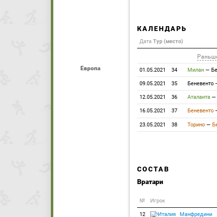
КАЛЕНДАРЬ
Дата
Тур (место)
Раньш
Европа
01.05.2021
34
Милан
—
Бе
09.05.2021
35
Беневенто
12.05.2021
36
Аталанта
16.05.2021
37
Беневенто
23.05.2021
38
Торино
—
Б
СОСТАВ
Вратари
№
Игрок
12
Манфредини