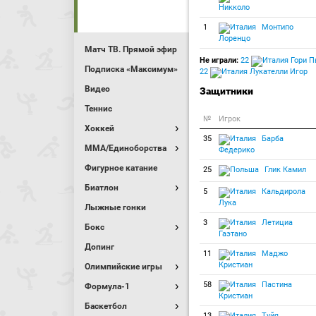
Никколо
1
Монтипо
Лоренцо
Матч ТВ. Прямой эфир
Не играли:
22
Гори П
Подписка «Максимум»
22
Лукателли Игор
Видео
Защитники
Теннис
№
Игрок
Хоккей
35
Барба
MMA/Единоборства
Федерико
Фигурное катание
25
Глик Камил
Биатлон
5
Кальдирола
Лука
Лыжные гонки
3
Летициа
Бокс
Гаэтано
Допинг
11
Маджо
Кристиан
Олимпийские игры
58
Пастина
Формула-1
Кристиан
Баскетбол
13
Туйя