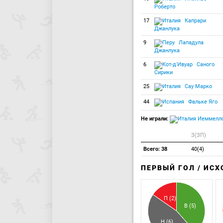
Роберто
17
Капрари
Джанлука
9
Лападула
Джанлука
6
Саного
Сирики
25
Сау Марко
44
Фальке Яго
Не играли:
Иеммелло
З(ЗП)
Всего: 38
40(4)
ПЕРВЫЙ ГОЛ / ИС
П (2)
В (5)
Н (6)