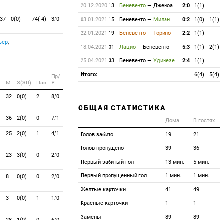
20.12.2020
13
Беневенто
—
Дженоа
2:0
1(1)
37
0(0)
-74(-4)
3/0
03.01.2021
15
Беневенто
—
Милан
0:2
1(0)
1(1)
22.01.2021
19
Беневенто
—
Торино
2:2
1(1)
ьер
,
18.04.2021
31
Лацио
—
Беневенто
5:3
1(1)
2(1)
25.04.2021
33
Беневенто
—
Удинезе
2:4
1(1)
Итого:
6(4)
5(4)
Пр/
M
З(ЗП)
Пас
У
32
0(0)
2
8/0
ОБЩАЯ СТАТИСТИКА
36
2(0)
0
7/1
Дома
В гостях
25
2(0)
1
4/1
Голов забито
19
21
Голов пропущено
39
36
23
3(0)
0
2/0
Первый забитый гол
13 мин.
5 мин.
Первый пропущенный гол
1 мин.
1 мин.
8
0(0)
0
2/0
Желтые карточки
41
49
3
0(0)
1
1/0
Красные карточки
1
1
Замены
89
89
28
1(0)
0
6/0