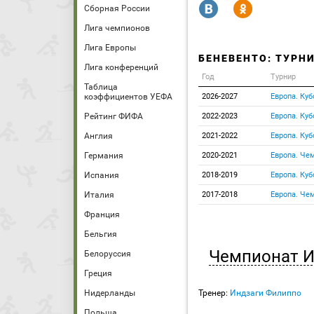
R
Y
Сборная России
Лига чемпионов
Лига Европы
БЕНЕВЕНТО: ТУРН
Лига конференций
Год
Турнир
Таблица
коэффициентов УЕФА
2026-2027
Европа. Куб
Рейтинг ФИФА
2022-2023
Европа. Куб
Англия
2021-2022
Европа. Куб
Германия
2020-2021
Европа. Че
Испания
2018-2019
Европа. Куб
Италия
2017-2018
Европа. Че
Франция
Бельгия
Чемпионат И
Белоруссия
Греция
Нидерланды
Тренер:
Индзаги Филиппо
Польша