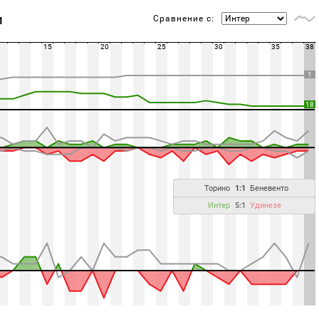
Сравнение с:
М
15
20
25
30
35
38
1
18
Торино
1:1
Беневенто
Интер
5:1
Удинезе