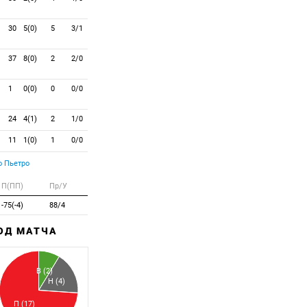
30
5(0)
5
3/1
37
8(0)
2
2/0
1
0(0)
0
0/0
24
4(1)
2
1/0
11
1(0)
1
0/0
 Пьетро
П(ПП)
Пр/У
-75(-4)
88/4
ХОД МАТЧА
Забитый
Пропущенный
В (2)
Н (4)
П (17)