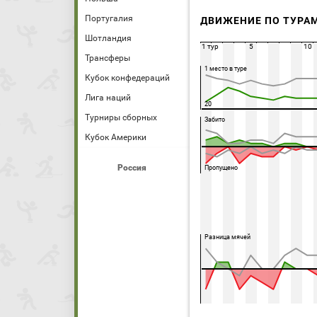
Португалия
ДВИЖЕНИЕ ПО ТУРА
Шотландия
1 тур
5
10
Трансферы
1 место в туре
Кубок конфедераций
Лига наций
20
Турниры сборных
Забито
Кубок Америки
Россия
Пропущено
Разница мячей