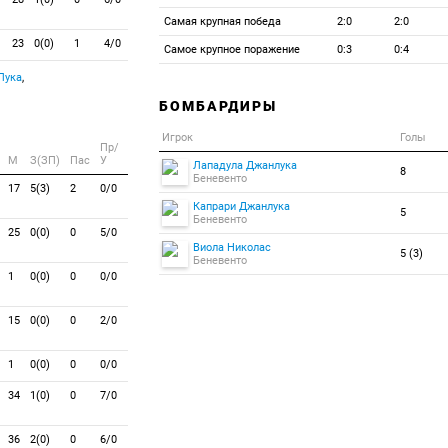
Самая крупная победа
2:0
2:0
23
0(0)
1
4/0
Самое крупное поражение
0:3
0:4
Лука
,
БОМБАРДИРЫ
Игрок
Голы
Пр/
M
З(ЗП)
Пас
У
Лападула Джанлука
8
Беневенто
17
5(3)
2
0/0
Капрари Джанлука
5
Беневенто
25
0(0)
0
5/0
Виола Николас
5 (3)
Беневенто
1
0(0)
0
0/0
15
0(0)
0
2/0
1
0(0)
0
0/0
34
1(0)
0
7/0
36
2(0)
0
6/0