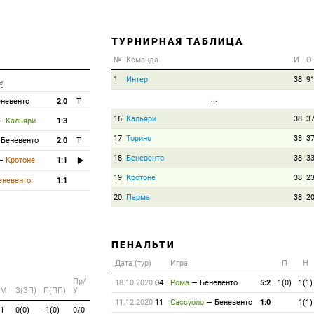
ТУРНИРНАЯ ТАБЛИЦА
№
Команда
И
О
1
Интер
38
9
е
...
невенто
2:0
T
16
Кальяри
38
3
—
Кальяри
1:3
17
Торино
38
3
—
Беневенто
2:0
T
18
Беневенто
38
3
—
Кротоне
1:1
19
Кротоне
38
2
еневенто
1:1
20
Парма
38
2
ПЕНАЛЬТИ
Дата (тур)
Игра
П
Н
Пр/
18.10.2020
04
Рома
—
Беневенто
5:2
1(0)
1(1)
M
З(ЗП)
П(ПП)
У
11.12.2020
11
Сассуоло
—
Беневенто
1:0
1(1)
1
0(0)
-1(0)
0/0