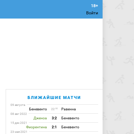
Войти
БЛИЖАЙШИЕ МАТЧИ
09 августа
Беневенто
Равенна
00
22
08 авг 2022
Дженоа
3:2
Беневенто
15 дек 2021
Фиорентина
2:1
Беневенто
23 мая 2021