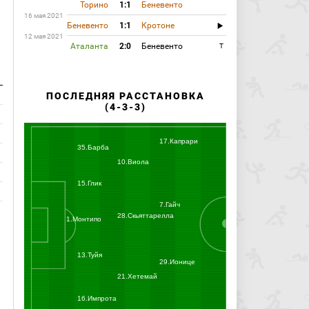
Торино
1:1
Беневенто
16 мая 2021
Беневенто
1:1
Кротоне
12 мая 2021
Аталанта
2:0
Беневенто
T
ПОСЛЕДНЯЯ РАССТАНОВКА
(4-3-3)
17.Капрари
35.Барба
10.Виола
15.Глик
7.Гайч
28.Скьяттарелла
1.Монтипо
13.Туйя
29.Ионице
21.Хетемай
16.Импрота