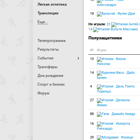
Легкая атлетика
Алессандро
Трансляции
18
Фулон Дам
Еще...
Не играли:
23
Антей 
14
Вольта Массимо
Полузащитники
Телепрограмма
Результаты
№
Игрок
События
10
Виола
Николас
Трансферы
14
Дабо
Дни рождения
Бриан
Спорт и бизнес
4
Дель Пинто
Лоренцо
Форум
27
Депаоли
Фабио
88
Диамбо Амаду
16
Импрота
Риккардо
29
Ионице