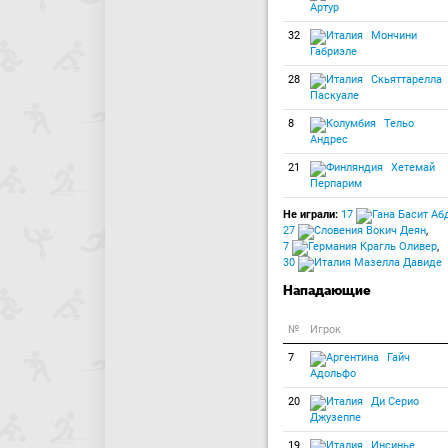
Артур
32
Мончини
Габриэле
28
Скьяттарелла
Паскуале
8
Тельо
Андрес
21
Хетемай
Перпарим
Не играли:
17
Басит Аб
27
Вокич Деян
,
7
Крагль Оливер
,
30
Мазелла Давиде
Нападающие
№
Игрок
7
Гайч
Адольфо
20
Ди Серио
Джузеппе
19
Инсинье