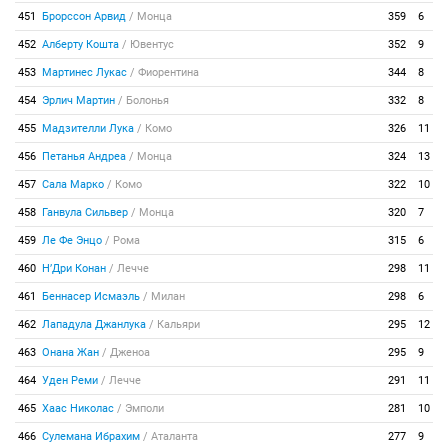
451
Брорссон Арвид
/
Монца
359
6
452
Алберту Кошта
/
Ювентус
352
9
453
Мартинес Лукас
/
Фиорентина
344
8
454
Эрлич Мартин
/
Болонья
332
8
455
Мадзителли Лука
/
Комо
326
11
456
Петанья Андреа
/
Монца
324
13
457
Сала Марко
/
Комо
322
10
458
Ганвула Сильвер
/
Монца
320
7
459
Ле Фе Энцо
/
Рома
315
6
460
Н’Дри Конан
/
Лечче
298
11
461
Беннасер Исмаэль
/
Милан
298
6
462
Лападула Джанлука
/
Кальяри
295
12
463
Онана Жан
/
Дженоа
295
9
464
Уден Реми
/
Лечче
291
11
465
Хаас Николас
/
Эмполи
281
10
466
Сулемана Ибрахим
/
Аталанта
277
9