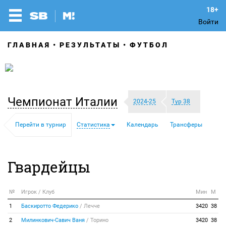
Войти
ГЛАВНАЯ
РЕЗУЛЬТАТЫ
ФУТБОЛ
Чемпионат Италии
2024-25
Тур 38
Перейти в турнир
Статистика
Календарь
Трансферы
Гвардейцы
№
Игрок / Клуб
Мин
М
1
Баскиротто Федерико
/
Лечче
3420
38
2
Милинкович-Савич Ваня
/
Торино
3420
38