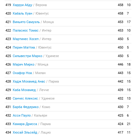
419
Харруи Абду
/
Верона
458
10
420
Кабаль Хуан
/
Ювентус
458
7
421
Виньято Самуэль
/
Монца
453
17
422
Паласиос Томас
/
Интер
453
10
423
Мартинес Хосеп
/
Интер
450
5
424
Перин Маттиа
/
Ювентус
450
5
425
Сильвестри Марко
/
Удинезе
450
5
426
Марич Мирко
/
Монца
446
18
427
Окафор Ноа
/
Милан
443
15
428
Хадж Мохамед Анас
/
Парма
442
15
429
Каба Мохамед
/
Лечче
439
15
430
Санчес Алексис
/
Удинезе
432
13
431
Барба Федерико
/
Комо
430
7
432
Асси Пауло
/
Кальяри
425
6
433
Камара Дрисса
/
Парма
424
21
434
Хюсай Эльсейд
/
Лацио
417
11