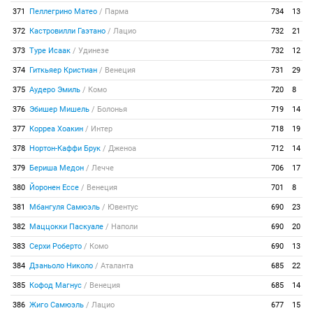
371
Пеллегрино Матео
/
Парма
734
13
372
Кастровилли Гаэтано
/
Лацио
732
21
373
Туре Исаак
/
Удинезе
732
12
374
Гиткьяер Кристиан
/
Венеция
731
29
375
Аудеро Эмиль
/
Комо
720
8
376
Эбишер Мишель
/
Болонья
719
14
377
Корреа Хоакин
/
Интер
718
19
378
Нортон-Каффи Брук
/
Дженоа
712
14
379
Бериша Медон
/
Лечче
706
17
380
Йоронен Ессе
/
Венеция
701
8
381
Мбангуля Самюэль
/
Ювентус
690
23
382
Маццокки Паскуале
/
Наполи
690
20
383
Серхи Роберто
/
Комо
690
13
384
Дзаньоло Николо
/
Аталанта
685
22
385
Кофод Магнус
/
Венеция
685
14
386
Жиго Самюэль
/
Лацио
677
15