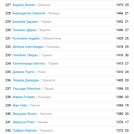
227
Бадель Милан
/
Дженоа
1473
23
228
Биринделли Самуэле
/
Монца
1466
21
229
Бернабе Адриан
/
Парма
1452
21
230
Лазович Дарко
/
Верона
1446
27
231
Кольпани Андреа
/
Фиорентина
1429
25
232
Дейола Алессандро
/
Кальяри
1418
29
233
Гинейтис Гвидас
/
Торино
1416
30
234
Канчелльери Маттео
/
Парма
1415
27
235
Дибала Пауло
/
Рома
1410
24
236
Земура Джордан
/
Удинезе
1405
23
237
Лаццари Мануэль
/
Лацио
1396
25
238
Марин Рэзван
/
Кальяри
1386
33
239
Жан Габи
/
Лечче
1384
19
240
Фаццини Якопо
/
Эмполи
1380
20
241
Эмерсон Роял
/
Милан
1376
17
242
Пайеро Мартин
/
Удинезе
1372
25