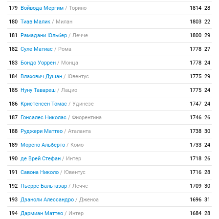
179
Войвода Мергим
/
Торино
1814
28
180
Тиав Малик
/
Милан
1803
22
181
Рамадани Юльбер
/
Лечче
1800
29
182
Суле Матиас
/
Рома
1778
27
183
Бондо Уоррен
/
Монца
1778
24
184
Влахович Душан
/
Ювентус
1775
29
185
Нуну Тавареш
/
Лацио
1775
24
186
Кристенсен Томас
/
Удинезе
1747
24
187
Гонсалес Николас
/
Фиорентина
1746
26
188
Руджери Маттео
/
Аталанта
1738
30
189
Морено Альберто
/
Комо
1733
24
190
де Врей Стефан
/
Интер
1718
26
191
Савона Николо
/
Ювентус
1716
28
192
Пьерре Бальтазар
/
Лечче
1709
30
193
Дзаноли Алессандро
/
Дженоа
1696
31
194
Дармиан Маттео
/
Интер
1684
28