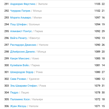
291
Анджорин Фаустино
/
Эмполи
1105
22
292
Чиурриа Патрик
/
Монца
1102
21
293
Мората Альваро
/
Милан
1097
16
294
Пош Штефан
/
Болонья
1094
19
295
Алмквист Понтус
/
Парма
1092
29
296
Вейга Ренату
/
Ювентус
1092
13
297
Распадори Джакомо
/
Наполи
1090
26
298
Д'Амброзио Данило
/
Монца
1089
20
299
Какре Максанс
/
Комо
1085
18
300
Кулибали Войо
/
Парма
1081
14
301
Шомуродов Элдор
/
Рома
1080
27
302
Сава Рэзван
/
Удинезе
1080
12
303
Эль-Шаарави Стефан
/
Рома
1079
31
304
Педро
/
Лацио
1078
30
305
Паломино Хосе
/
Кальяри
1072
18
306
Жуан Жезуш
/
Наполи
1071
15