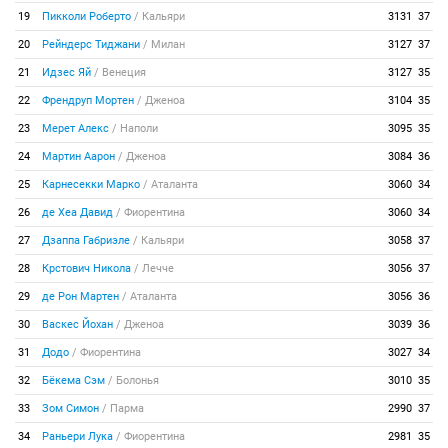
19
Пикколи Роберто
/
Кальяри
3131
37
20
Рейндерс Тиджани
/
Милан
3127
37
21
Идзес Яй
/
Венеция
3127
35
22
Френдруп Мортен
/
Дженоа
3104
35
23
Мерет Алекс
/
Наполи
3095
35
24
Мартин Аарон
/
Дженоа
3084
36
25
Карнесекки Марко
/
Аталанта
3060
34
26
де Хеа Давид
/
Фиорентина
3060
34
27
Дзаппа Габриэле
/
Кальяри
3058
37
28
Крстович Никола
/
Лечче
3056
37
29
де Рон Мартен
/
Аталанта
3056
36
30
Васкес Йохан
/
Дженоа
3039
36
31
Додо
/
Фиорентина
3027
34
32
Бёкема Сэм
/
Болонья
3010
35
33
Зом Симон
/
Парма
2990
37
34
Раньери Лука
/
Фиорентина
2981
35