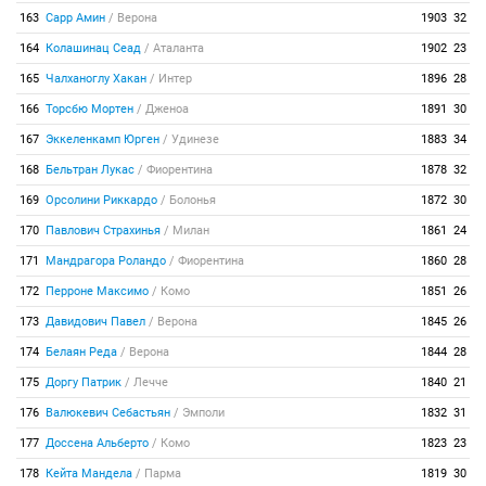
163
Сарр Амин
/
Верона
1903
32
164
Колашинац Сеад
/
Аталанта
1902
23
165
Чалханоглу Хакан
/
Интер
1896
28
166
Торсбю Мортен
/
Дженоа
1891
30
167
Эккеленкамп Юрген
/
Удинезе
1883
34
168
Бельтран Лукас
/
Фиорентина
1878
32
169
Орсолини Риккардо
/
Болонья
1872
30
170
Павлович Страхинья
/
Милан
1861
24
171
Мандрагора Роландо
/
Фиорентина
1860
28
172
Перроне Максимо
/
Комо
1851
26
173
Давидович Павел
/
Верона
1845
26
174
Белаян Реда
/
Верона
1844
28
175
Доргу Патрик
/
Лечче
1840
21
176
Валюкевич Себастьян
/
Эмполи
1832
31
177
Доссена Альберто
/
Комо
1823
23
178
Кейта Мандела
/
Парма
1819
30