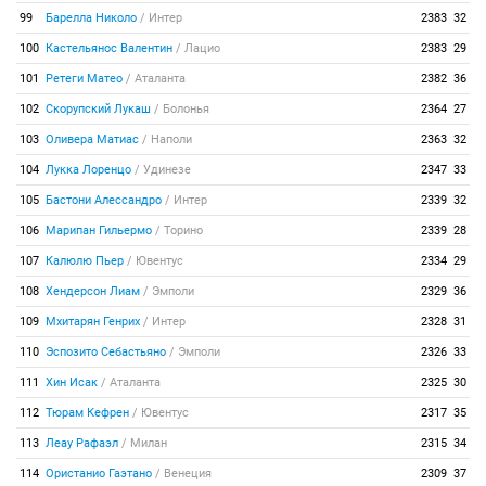
99
Барелла Николо
/
Интер
2383
32
100
Кастельянос Валентин
/
Лацио
2383
29
101
Ретеги Матео
/
Аталанта
2382
36
102
Скорупский Лукаш
/
Болонья
2364
27
103
Оливера Матиас
/
Наполи
2363
32
104
Лукка Лоренцо
/
Удинезе
2347
33
105
Бастони Алессандро
/
Интер
2339
32
106
Марипан Гильермо
/
Торино
2339
28
107
Калюлю Пьер
/
Ювентус
2334
29
108
Хендерсон Лиам
/
Эмполи
2329
36
109
Мхитарян Генрих
/
Интер
2328
31
110
Эспозито Себастьяно
/
Эмполи
2326
33
111
Хин Исак
/
Аталанта
2325
30
112
Тюрам Кефрен
/
Ювентус
2317
35
113
Леау Рафаэл
/
Милан
2315
34
114
Ористанио Гаэтано
/
Венеция
2309
37