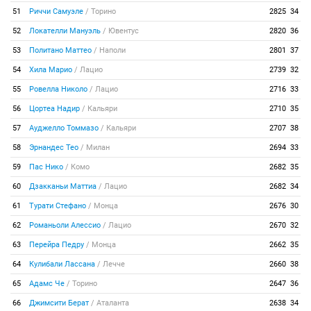
51
Риччи Самуэле
/
Торино
2825
34
52
Локателли Мануэль
/
Ювентус
2820
36
53
Политано Маттео
/
Наполи
2801
37
54
Хила Марио
/
Лацио
2739
32
55
Ровелла Николо
/
Лацио
2716
33
56
Цортеа Надир
/
Кальяри
2710
35
57
Ауджелло Томмазо
/
Кальяри
2707
38
58
Эрнандес Тео
/
Милан
2694
33
59
Пас Нико
/
Комо
2682
35
60
Дзакканьи Маттиа
/
Лацио
2682
34
61
Турати Стефано
/
Монца
2676
30
62
Романьоли Алессио
/
Лацио
2670
32
63
Перейра Педру
/
Монца
2662
35
64
Кулибали Лассана
/
Лечче
2660
38
65
Адамс Че
/
Торино
2647
36
66
Джимсити Берат
/
Аталанта
2638
34