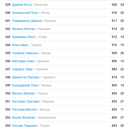
339
Думбия Исса
/
Венеция
926
24
340
Зелиньский Петр
/
Интер
918
25
341
Ливраменто Дайлон
/
Верона
917
29
342
Феличи Маттиа
/
Кальяри
914
20
343
Хуммельс Матс
/
Рома
912
14
344
Илич Иван
/
Торино
910
19
345
Чуквезе Самуэль
/
Милан
909
26
346
Маттурро Алан
/
Дженоа
896
13
347
Саррага Ойер
/
Удинезе
883
22
348
Джанетти Лаутаро
/
Удинезе
874
15
349
Кальдирола Лука
/
Монца
869
14
350
Весино Матиас
/
Лацио
864
20
351
Кастанос Григорис
/
Верона
853
27
352
Пессина Маттео
/
Монца
853
11
353
Иконе Жонатан
/
Фиорентина
850
27
354
Нослин Тиджани
/
Лацио
843
30