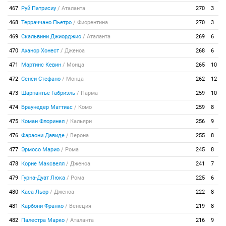
467
Руй Патрисиу
/
Аталанта
270
3
468
Терраччано Пьетро
/
Фиорентина
270
3
469
Скальвини Джиорджио
/
Аталанта
269
6
470
Аханор Хонест
/
Дженоа
268
6
471
Мартинс Кевин
/
Монца
265
10
472
Сенси Стефано
/
Монца
262
12
473
Шарпантье Габриэль
/
Парма
259
10
474
Браунедер Маттиас
/
Комо
259
8
475
Коман Флоринел
/
Кальяри
256
9
476
Фараони Давиде
/
Верона
255
8
477
Эрмосо Марио
/
Рома
245
8
478
Корне Максвелл
/
Дженоа
241
7
479
Гурна-Дуат Люка
/
Рома
225
6
480
Каса Льор
/
Дженоа
222
8
481
Карбони Франко
/
Венеция
219
8
482
Палестра Марко
/
Аталанта
216
9