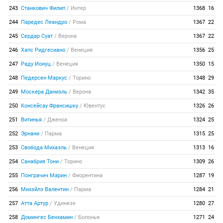
243
Станкович Филип
/
Интер
1368
16
244
Паредес Леандро
/
Рома
1367
22
245
Сердар Суат
/
Верона
1367
22
246
Хапс Ридгесиано
/
Венеция
1356
25
247
Раду Ионуц
/
Венеция
1350
15
248
Педерсен Маркус
/
Торино
1348
29
249
Москера Даниэль
/
Верона
1342
35
250
Консейсау Франсишку
/
Ювентус
1326
26
251
Витинья
/
Дженоа
1324
25
252
Эрнани
/
Парма
1315
25
253
Свобода Михаэль
/
Венеция
1313
16
254
Санабрия Тони
/
Торино
1309
26
255
Понграчич Марин
/
Фиорентина
1287
19
256
Михэйлэ Валентин
/
Парма
1284
21
257
Атта Артур
/
Удинезе
1280
27
258
Домингес Бенхамин
/
Болонья
1271
24