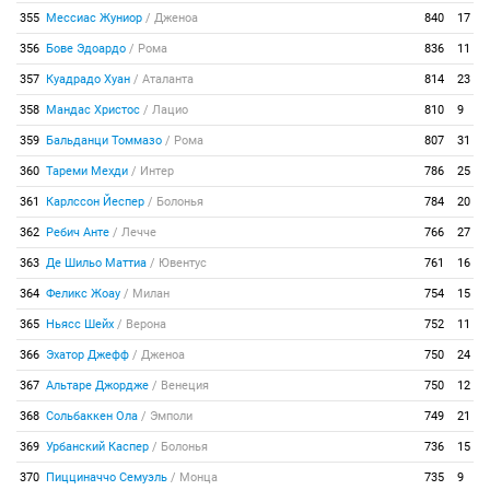
355
Мессиас Жуниор
/
Дженоа
840
17
356
Бове Эдоардо
/
Рома
836
11
357
Куадрадо Хуан
/
Аталанта
814
23
358
Мандас Христос
/
Лацио
810
9
359
Бальданци Томмазо
/
Рома
807
31
360
Тареми Мехди
/
Интер
786
25
361
Карлссон Йеспер
/
Болонья
784
20
362
Ребич Анте
/
Лечче
766
27
363
Де Шильо Маттиа
/
Ювентус
761
16
364
Феликс Жоау
/
Милан
754
15
365
Ньясс Шейх
/
Верона
752
11
366
Эхатор Джефф
/
Дженоа
750
24
367
Альтаре Джордже
/
Венеция
750
12
368
Сольбаккен Ола
/
Эмполи
749
21
369
Урбанский Каспер
/
Болонья
736
15
370
Пицциначчо Семуэль
/
Монца
735
9