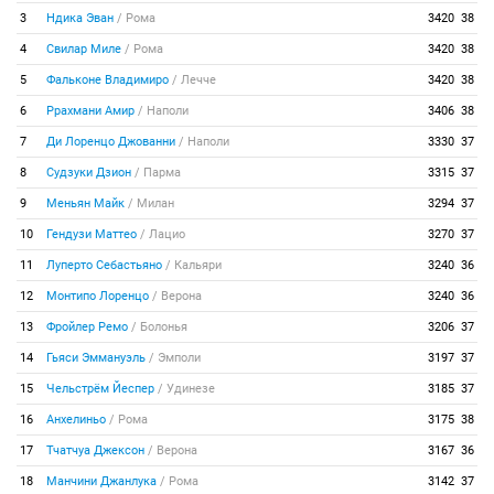
3
Ндика Эван
/
Рома
3420
38
4
Свилар Миле
/
Рома
3420
38
5
Фальконе Владимиро
/
Лечче
3420
38
6
Ррахмани Амир
/
Наполи
3406
38
7
Ди Лоренцо Джованни
/
Наполи
3330
37
8
Судзуки Дзион
/
Парма
3315
37
9
Меньян Майк
/
Милан
3294
37
10
Гендузи Маттео
/
Лацио
3270
37
11
Луперто Себастьяно
/
Кальяри
3240
36
12
Монтипо Лоренцо
/
Верона
3240
36
13
Фройлер Ремо
/
Болонья
3206
37
14
Гьяси Эммануэль
/
Эмполи
3197
37
15
Чельстрём Йеспер
/
Удинезе
3185
37
16
Анхелиньо
/
Рома
3175
38
17
Тчатчуа Джексон
/
Верона
3167
36
18
Манчини Джанлука
/
Рома
3142
37