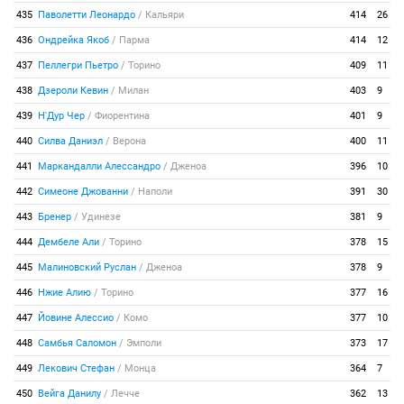
435
Паволетти Леонардо
/
Кальяри
414
26
436
Ондрейка Якоб
/
Парма
414
12
437
Пеллегри Пьетро
/
Торино
409
11
438
Дзероли Кевин
/
Милан
403
9
439
Н'Дур Чер
/
Фиорентина
401
9
440
Силва Даниэл
/
Верона
400
11
441
Маркандалли Алессандро
/
Дженоа
396
10
442
Симеоне Джованни
/
Наполи
391
30
443
Бренер
/
Удинезе
381
9
444
Дембеле Али
/
Торино
378
15
445
Малиновский Руслан
/
Дженоа
378
9
446
Нжие Алию
/
Торино
377
16
447
Йовине Алессио
/
Комо
377
10
448
Самбья Саломон
/
Эмполи
373
17
449
Лекович Стефан
/
Монца
364
7
450
Вейга Данилу
/
Лечче
362
13