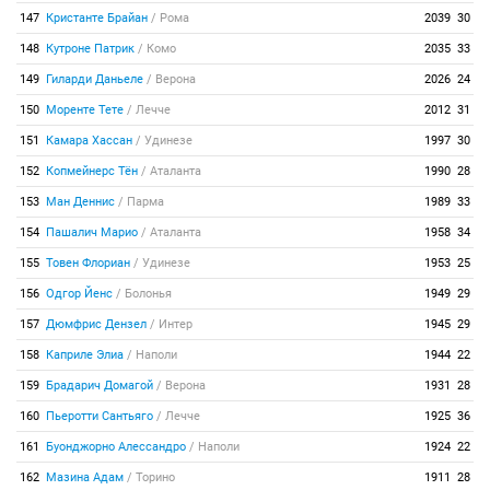
147
Кристанте Брайан
/
Рома
2039
30
148
Кутроне Патрик
/
Комо
2035
33
149
Гиларди Даньеле
/
Верона
2026
24
150
Моренте Тете
/
Лечче
2012
31
151
Камара Хассан
/
Удинезе
1997
30
152
Копмейнерс Тён
/
Аталанта
1990
28
153
Ман Деннис
/
Парма
1989
33
154
Пашалич Марио
/
Аталанта
1958
34
155
Товен Флориан
/
Удинезе
1953
25
156
Одгор Йенс
/
Болонья
1949
29
157
Дюмфрис Дензел
/
Интер
1945
29
158
Каприле Элиа
/
Наполи
1944
22
159
Брадарич Домагой
/
Верона
1931
28
160
Пьеротти Сантьяго
/
Лечче
1925
36
161
Буонджорно Алессандро
/
Наполи
1924
22
162
Мазина Адам
/
Торино
1911
28