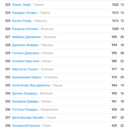
323
Элмас Элиф
/
Торино
1020
13
324
Казадеи Чезаре
/
Торино
1013
15
325
Келли Ллойд
/
Ювентус
1013
12
326
Кандела Антонио
/
Венеция
1009
14
327
Фаббиан Джованни
/
Болонья
999
30
328
Данилюк Флавиус
/
Верона
994
18
329
Гаэтано Джанлука
/
Наполи
990
28
330
Асллани Кристьян
/
Интер
980
22
331
Фергюсон Льюис
/
Болонья
977
16
332
Брешианини Марко
/
Аталанта
970
29
333
Акпа-Акпро Жан-Даниэль
/
Лацио
964
14
334
Дункан Альфред
/
Венеция
953
16
335
Калабрия Давиде
/
Милан
941
18
336
Соттиль Рикардо
/
Фиорентина
939
24
337
Деле-Баширу Фисайо
/
Лацио
937
20
338
Залевский Никола
/
Рома
929
22