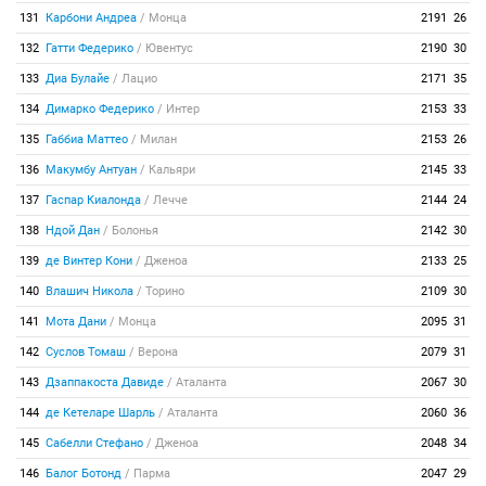
131
Карбони Андреа
/
Монца
2191
26
132
Гатти Федерико
/
Ювентус
2190
30
133
Диа Булайе
/
Лацио
2171
35
134
Димарко Федерико
/
Интер
2153
33
135
Габбиа Маттео
/
Милан
2153
26
136
Макумбу Антуан
/
Кальяри
2145
33
137
Гаспар Киалонда
/
Лечче
2144
24
138
Ндой Дан
/
Болонья
2142
30
139
де Винтер Кони
/
Дженоа
2133
25
140
Влашич Никола
/
Торино
2109
30
141
Мота Дани
/
Монца
2095
31
142
Суслов Томаш
/
Верона
2079
31
143
Дзаппакоста Давиде
/
Аталанта
2067
30
144
де Кетеларе Шарль
/
Аталанта
2060
36
145
Сабелли Стефано
/
Дженоа
2048
34
146
Балог Ботонд
/
Парма
2047
29