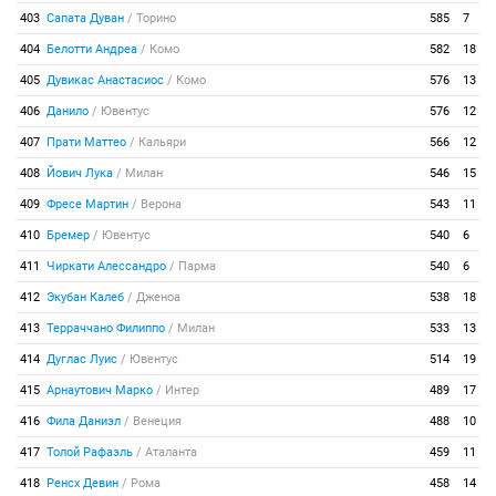
403
Сапата Дуван
/
Торино
585
7
404
Белотти Андреа
/
Комо
582
18
405
Дувикас Анастасиос
/
Комо
576
13
406
Данило
/
Ювентус
576
12
407
Прати Маттео
/
Кальяри
566
12
408
Йович Лука
/
Милан
546
15
409
Фресе Мартин
/
Верона
543
11
410
Бремер
/
Ювентус
540
6
411
Чиркати Алессандро
/
Парма
540
6
412
Экубан Калеб
/
Дженоа
538
18
413
Терраччано Филиппо
/
Милан
533
13
414
Дуглас Луис
/
Ювентус
514
19
415
Арнаутович Марко
/
Интер
489
17
416
Фила Даниэл
/
Венеция
488
10
417
Толой Рафаэль
/
Аталанта
459
11
418
Ренсх Девин
/
Рома
458
14