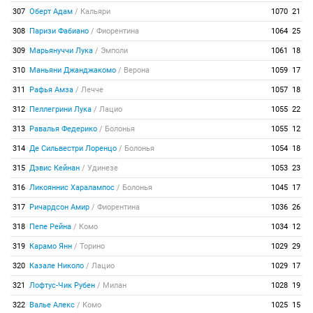
307
Оберт Адам
/
Кальяри
1070
21
308
Паризи Фабиано
/
Фиорентина
1064
25
309
Марьянуччи Лука
/
Эмполи
1061
18
310
Маньяни Джанджакомо
/
Верона
1059
17
311
Рафья Амза
/
Лечче
1057
18
312
Пеллегрини Лука
/
Лацио
1055
22
313
Равалья Федерико
/
Болонья
1055
12
314
Де Сильвестри Лоренцо
/
Болонья
1054
18
315
Дэвис Кейнан
/
Удинезе
1053
23
316
Ликояннис Харалампос
/
Болонья
1045
17
317
Ричардсон Амир
/
Фиорентина
1036
26
318
Пепе Рейна
/
Комо
1034
12
319
Карамо Янн
/
Торино
1029
29
320
Казале Николо
/
Лацио
1029
17
321
Лофтус-Чик Рубен
/
Милан
1028
19
322
Валье Алекс
/
Комо
1025
15