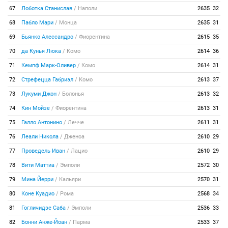
67
Лоботка Станислав
/
Наполи
2635
32
68
Пабло Мари
/
Монца
2635
31
69
Бьянко Алессандро
/
Фиорентина
2615
35
70
да Кунья Люка
/
Комо
2614
36
71
Кемпф Марк-Оливер
/
Комо
2614
31
72
Стрефецца Габриэл
/
Комо
2613
37
73
Лукуми Джон
/
Болонья
2613
32
74
Кин Мойзе
/
Фиорентина
2613
31
75
Галло Антонино
/
Лечче
2611
31
76
Леали Никола
/
Дженоа
2610
29
77
Проведель Иван
/
Лацио
2610
29
78
Вити Маттиа
/
Эмполи
2572
30
79
Мина Йерри
/
Кальяри
2570
31
80
Коне Куадио
/
Рома
2568
34
81
Гогличидзе Саба
/
Эмполи
2536
33
82
Бонни Анже-Йоан
/
Парма
2533
37