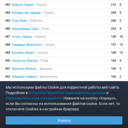
483
Форсон Омари
/
Монца
216
9
484
Бенедычак Адриан
/
Парма
208
9
485
Рухи Юнас
/
Ювентус
206
5
486
Абдулхамид Сауд
/
Рома
204
4
487
Нгонг Сириль
/
Наполи
198
18
488
Камарда Франческо
/
Милан
197
10
489
Биллинг Филип
/
Наполи
188
10
490
Нельссон Виктор
/
Рома
184
4
491
Ветеска Матеуш
/
Кальяри
180
5
492
Амрабат Софьян
/
Фиорентина
180
2
493
Жендрей Валентен
/
Лечче
180
2
Мы используем файлы Сookie для корректной работы веб-сайта.
Подробнее в
Политике обработки персональных данных
и
494
Перес Науен
/
Удинезе
180
2
Пользовательском соглашении
. Нажмите на кнопку «Хорошо»,
495
Перилли Симоне
/
Верона
180
2
если Вы согласны на использование файлов cookie. Если нет, то
отключите Cookies в настройках браузера
496
Отоа Себастиан
/
Дженоа
179
3
497
Осорио Йордан
/
Парма
173
3
Хорошо
498
Гальярдини Роберто
/
Монца
171
8