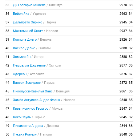
35
Ди Грегорио Микеле
/
Ювентус
2970
33
36
Бийол Яка
/
Удинезе
2963
34
37
Дельпрато Энрико
/
Парма
2945
34
38
Мактоминей Скотт
/
Наполи
2937
34
39
Коппола Диего
/
Верона
2926
34
40
Васкес Девис
/
Эмполи
2880
32
41
Зоммер Ян
/
Интер
2880
32
42
Пеццелла Джузеппе
/
Эмполи
2877
35
43
Эдерсон
/
Аталанта
2876
37
44
Валери Эмануэле
/
Парма
2872
35
45
Николусси-Кавилья Ханс
/
Венеция
2861
35
46
Замбо-Ангуисса Андре-Франк
/
Наполи
2848
35
47
Кирьякопулос Георгос
/
Монца
2847
34
48
Коко Сауль
/
Торино
2845
32
49
Пинамонти Андреа
/
Дженоа
2844
36
50
Лукаку Ромелу
/
Наполи
2840
36