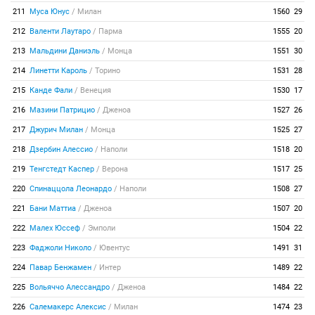
211
Муса Юнус
/
Милан
1560
29
212
Валенти Лаутаро
/
Парма
1555
20
213
Мальдини Даниэль
/
Монца
1551
30
214
Линетти Кароль
/
Торино
1531
28
215
Канде Фали
/
Венеция
1530
17
216
Мазини Патрицио
/
Дженоа
1527
26
217
Джурич Милан
/
Монца
1525
27
218
Дзербин Алессио
/
Наполи
1518
20
219
Тенгстедт Каспер
/
Верона
1517
25
220
Спинаццола Леонардо
/
Наполи
1508
27
221
Бани Маттиа
/
Дженоа
1507
20
222
Малех Юссеф
/
Эмполи
1504
22
223
Фаджоли Николо
/
Ювентус
1491
31
224
Павар Бенжамен
/
Интер
1489
22
225
Вольяччо Алессандро
/
Дженоа
1484
22
226
Салемакерс Алексис
/
Милан
1474
23