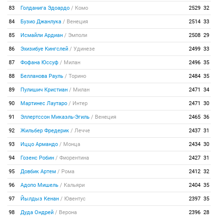
83
Голданига Эдоардо
/
Комо
2529
32
84
Бузио Джанлука
/
Венеция
2514
33
85
Исмайли Ардиан
/
Эмполи
2508
29
86
Эхизибуе Кингслей
/
Удинезе
2499
33
87
Фофана Юссуф
/
Милан
2496
35
88
Белланова Рауль
/
Торино
2484
35
89
Пулишич Кристиан
/
Милан
2471
34
90
Мартинес Лаутаро
/
Интер
2471
30
91
Эллертссон Микаэль-Эгиль
/
Венеция
2465
36
92
Жильбер Фредерик
/
Лечче
2437
31
93
Иццо Армандо
/
Монца
2434
30
94
Гозенс Робин
/
Фиорентина
2427
31
95
Довбик Артем
/
Рома
2412
32
96
Адопо Мишель
/
Кальяри
2404
35
97
Йылдыз Кенан
/
Ювентус
2397
35
98
Дуда Ондрей
/
Верона
2396
28