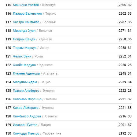
115
Маккени Уэстон
/
Ювентус
2305
32
116
Лазаро Валентино
/
Торино
2302
33
117
Кастро Сантьяго
/
Болонья
2287
36
118
Миранда Хуан
/
Болонья
2271
31
119
Ловрич Санди
/
Удинезе
2258
36
120
Тюрам Маркус
/
Интер
2258
31
121
Челик Зеки
/
Рома
2252
31
122
Окойе Мадука
/
Удинезе
2250
25
123
Лукмен Адемола
/
Аталанта
2245
31
124
Марушич Адам
/
Лацио
2239
34
125
Грасси Альберто
/
Эмполи
2222
28
126
Коломбо Лоренцо
/
Эмполи
2221
37
127
Какас Либерато
/
Эмполи
2221
33
128
Камбьясо Андреа
/
Ювентус
2216
33
129
Исаксен Густав
/
Лацио
2201
37
130
Комуццо Пьетро
/
Фиорентина
2192
33