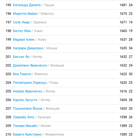
195
Катальди Данило
/
Лацио
1681
24
196
Миретти Фабио
/
Ювентус
1675
25
197
Соле Умар
/
Удинезе
1671
19
198
Бютез Жан
/
Комо
1665
19
199
Фадера Алию
/
Комо
1637
28
200
Капрари Джанлука
/
Монца
1635
34
201
Биссек Ян
/
Интер
1632
27
202
Дзампано Франческо
/
Венеция
1632
24
203
Веа Тимоти
/
Ювентус
1623
30
204
Пеллегрини Лоренцо
/
Рома
1620
25
205
Ачерби Франческо
/
Интер
1616
22
206
Карлос Аугусто
/
Интер
1604
28
207
Похьянпало Йоэль
/
Венеция
1603
20
208
Лувумбу Зиту
/
Кальяри
1598
26
209
Томори Фикайо
/
Милан
1589
22
210
Бираги Кристиано
/
Фиорентина
1585
23