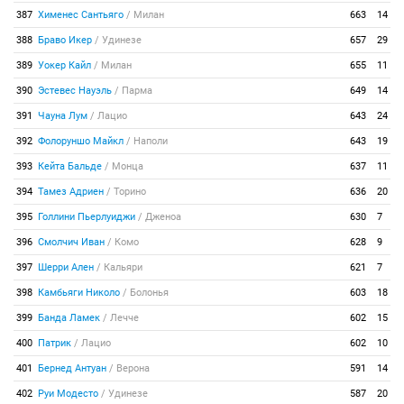
387
Хименес Сантьяго
/
Милан
663
14
388
Браво Икер
/
Удинезе
657
29
389
Уокер Кайл
/
Милан
655
11
390
Эстевес Науэль
/
Парма
649
14
391
Чауна Лум
/
Лацио
643
24
392
Фолоруншо Майкл
/
Наполи
643
19
393
Кейта Бальде
/
Монца
637
11
394
Тамез Адриен
/
Торино
636
20
395
Голлини Пьерлуиджи
/
Дженоа
630
7
396
Смолчич Иван
/
Комо
628
9
397
Шерри Ален
/
Кальяри
621
7
398
Камбьяги Николо
/
Болонья
603
18
399
Банда Ламек
/
Лечче
602
15
400
Патрик
/
Лацио
602
10
401
Бернед Антуан
/
Верона
591
14
402
Руи Модесто
/
Удинезе
587
20