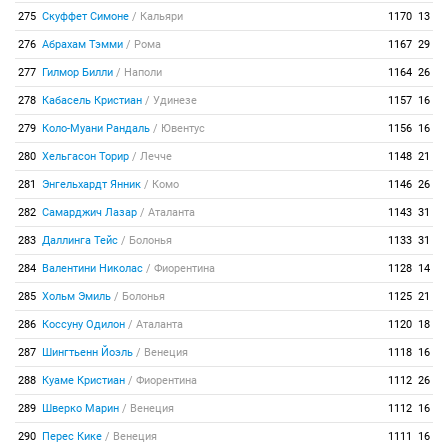
275
Скуффет Симоне
/
Кальяри
1170
13
276
Абрахам Тэмми
/
Рома
1167
29
277
Гилмор Билли
/
Наполи
1164
26
278
Кабасель Кристиан
/
Удинезе
1157
16
279
Коло-Муани Рандаль
/
Ювентус
1156
16
280
Хельгасон Торир
/
Лечче
1148
21
281
Энгельхардт Янник
/
Комо
1146
26
282
Самарджич Лазар
/
Аталанта
1143
31
283
Даллинга Тейс
/
Болонья
1133
31
284
Валентини Николас
/
Фиорентина
1128
14
285
Хольм Эмиль
/
Болонья
1125
21
286
Коссуну Одилон
/
Аталанта
1120
18
287
Шингтьенн Йоэль
/
Венеция
1118
16
288
Куаме Кристиан
/
Фиорентина
1112
26
289
Шверко Марин
/
Венеция
1112
16
290
Перес Кике
/
Венеция
1111
16