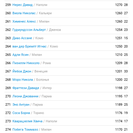
259
Нерес Давид
/
Наполи
1270
28
260
Виола Николас
/
Кальяри
1260
27
261
Хименес Алекс
/
Милан
1260
22
262
Гудмундссон Альберт
/
Дженоа
1254
23
263
Диао Ассане
/
Комо
1251
15
264
ван дер Бремпт Игнас
/
Комо
1250
20
265
Адли Ясин
/
Милан
1210
25
266
Пизилли Никколо
/
Рома
1209
28
267
Йебоа Джон
/
Венеция
1201
33
268
Моро Никола
/
Болонья
1200
22
269
Фраттези Давиде
/
Интер
1198
27
270
Леони Джованни
/
Парма
1195
17
271
Эно Антуан
/
Парма
1189
25
272
Соса Борна
/
Торино
1176
19
273
Кварацхелия Хвича
/
Наполи
1174
17
274
Побега Томмазо
/
Милан
1170
21