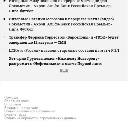
Интервью Жоау Эсковаля в перерыве матча (видео).
Локомотив - Акрон. Альфа-Банк Российская Премьер-
Лига. Футбол
Интервью Евгения Морозова в перерыве матча (видео).
Локомотив - Акрон. Альфа-Банк Российская Премьер-
Лига. Футбол
Трансфер Феррана Торреса из «Барселоны» в «ПСЖ» будет
завершен до 12 августа — СМИ
ЦСКА и «Ростов» назвали стартовые составы на матч РПЛ
Хет‑трик Грулева помог «Нижнему Новгороду»
разгромить «Нефтехимик» в матче Первой лиги
ЕЩЕ
Помощь
Обратная связь
О портале
Реклама на портале
Пользовательское соглашение
Охрана труда
Политика обработки персональных данных