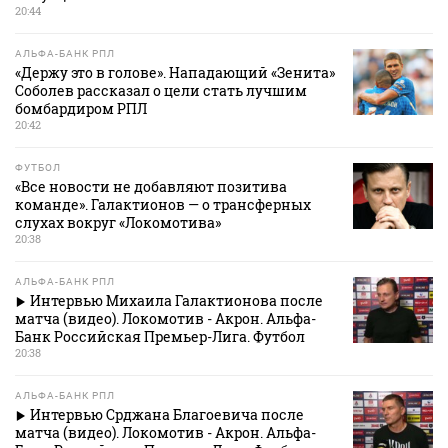
20:44
АЛЬФА-БАНК РПЛ
«Держу это в голове». Нападающий «Зенита»
Соболев рассказал о цели стать лучшим
бомбардиром РПЛ
20:42
ФУТБОЛ
«Все новости не добавляют позитива
команде». Галактионов — о трансферных
слухах вокруг «Локомотива»
20:38
АЛЬФА-БАНК РПЛ
Интервью Михаила Галактионова после
матча (видео). Локомотив - Акрон. Альфа-
Банк Российская Премьер-Лига. Футбол
20:38
АЛЬФА-БАНК РПЛ
Интервью Срджана Благоевича после
матча (видео). Локомотив - Акрон. Альфа-