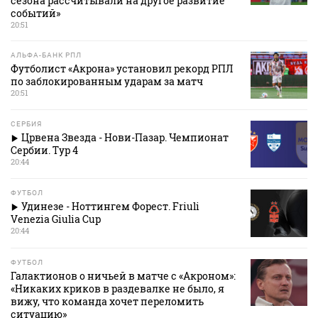
сезона рассчитывали на другое развитие
событий»
20:51
АЛЬФА-БАНК РПЛ
Футболист «Акрона» установил рекорд РПЛ
по заблокированным ударам за матч
20:51
СЕРБИЯ
Црвена Звезда - Нови-Пазар. Чемпионат
Сербии. Тур 4
20:44
ФУТБОЛ
Удинезе - Ноттингем Форест. Friuli
Venezia Giulia Cup
20:44
ФУТБОЛ
Галактионов о ничьей в матче с «Акроном»:
«Никаких криков в раздевалке не было, я
вижу, что команда хочет переломить
ситуацию»