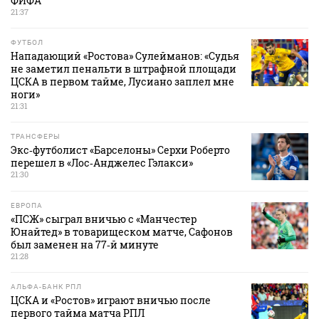
ФИФА
21:37
ФУТБОЛ
Нападающий «Ростова» Сулейманов: «Судья
не заметил пенальти в штрафной площади
ЦСКА в первом тайме, Лусиано заплел мне
ноги»
21:31
ТРАНСФЕРЫ
Экс‑футболист «Барселоны» Серхи Роберто
перешел в «Лос‑Анджелес Гэлакси»
21:30
ЕВРОПА
«ПСЖ» сыграл вничью с «Манчестер
Юнайтед» в товарищеском матче, Сафонов
был заменен на 77‑й минуте
21:28
АЛЬФА-БАНК РПЛ
ЦСКА и «Ростов» играют вничью после
первого тайма матча РПЛ