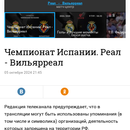
Реал
-
Вильярреал
матч-центр
Чемпионат Испании. Реал -
Вильярреал
Голы и лучшие моменты
1:0. Федерик
Чемпионат Испании. Реал
- Вильярреал
05 октября 2024 21:45
R
Y
Редакция телеканала предупреждает, что в
трансляции могут быть использованы упоминания (в
том числе и символика) организаций, деятельность
которых запрещена на территории РФ.