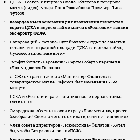
ЦСКА - Ростов. Интервью Ивана Облякова в перерыве
матча (видео). Альфа-Банк Российская Премьер-Лига.
Футбол
Казарцев имел основания для назначения пенальти в
ворота ЦСКА в первом тайме матча с «Ростовом», заявил
экс‑арбитр ФИФА
Нападающий «Ростова» Сулейманов: «Судья не заметил
пенальти в штрафной площади ЦСКА в первом тайме,
Лусиано заплел мне ноги»
Экс‑футболист «Барселоны» Серхи Роберто перешел в
«Лос‑Анджелес Гэлакси»
«ПСЖ» сыграл вничью с «Манчестер Юнайтед» в
товарищеском матче, Сафонов был заменен на 77‑й
минуте
ЦСКА и «Ростов» играют вничью после первого тайма
матча РПЛ
Смородская: «Очень плохая игра у «Локомотива», просто
безобразие! Сложно чего‑то ожидать, если нет усиления»
Член совета директоров «Локомотива» Филатов: «Хотел
бы, чтобы Батраков играл в «ПСЖ»
Член совета директоров «Локомотива» Филатов заявил,