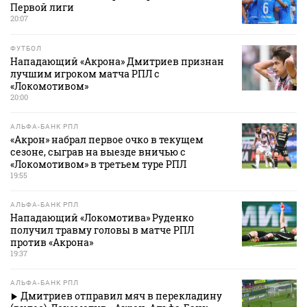
Первой лиги
20:07
ФУТБОЛ
Нападающий «Акрона» Дмитриев признан
лучшим игроком матча РПЛ с
«Локомотивом»
20:00
АЛЬФА-БАНК РПЛ
«Акрон» набрал первое очко в текущем
сезоне, сыграв на выезде вничью с
«Локомотивом» в третьем туре РПЛ
19:55
АЛЬФА-БАНК РПЛ
Нападающий «Локомотива» Руденко
получил травму головы в матче РПЛ
против «Акрона»
19:37
АЛЬФА-БАНК РПЛ
Дмитриев отправил мяч в перекладину