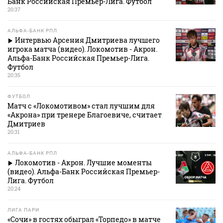
Банк Российская Премьер-Лига. Футбол
20:37
АЛЬФА-БАНК РПЛ
Интервью Арсения Дмитриева лучшего
игрока матча (видео). Локомотив - Акрон.
Альфа-Банк Российская Премьер-Лига.
Футбол
20:35
ФУТБОЛ
Матч с «Локомотивом» стал лучшим для
«Акрона» при тренере Благоевиче, считает
Дмитриев
20:31
АЛЬФА-БАНК РПЛ
Локомотив - Акрон. Лучшие моменты
(видео). Альфа-Банк Российская Премьер-
Лига. Футбол
20:24
ЛИГА ПАРИ
«Сочи» в гостях обыграл «Торпедо» в матче