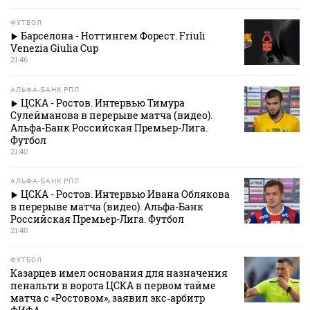
ФУТБОЛ
Барселона - Ноттингем Форест. Friuli
Venezia Giulia Cup
21:46
АЛЬФА-БАНК РПЛ
ЦСКА - Ростов. Интервью Тимура
Сулейманова в перерыве матча (видео).
Альфа-Банк Российская Премьер-Лига.
Футбол
21:40
АЛЬФА-БАНК РПЛ
ЦСКА - Ростов. Интервью Ивана Облякова
в перерыве матча (видео). Альфа-Банк
Российская Премьер-Лига. Футбол
21:40
ФУТБОЛ
Казарцев имел основания для назначения
пенальти в ворота ЦСКА в первом тайме
матча с «Ростовом», заявил экс‑арбитр