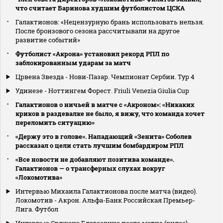
что считает Баринова худшим футболистом ЦСКА
Галактионов: «Нецензурную брань использовать нельзя.
После бронзового сезона рассчитывали на другое
развитие событий»
Футболист «Акрона» установил рекорд РПЛ по
заблокированным ударам за матч
Црвена Звезда - Нови-Пазар. Чемпионат Сербии. Тур 4
Удинезе - Ноттингем Форест. Friuli Venezia Giulia Cup
Галактионов о ничьей в матче с «Акроном»: «Никаких
криков в раздевалке не было, я вижу, что команда хочет
переломить ситуацию»
«Держу это в голове». Нападающий «Зенита» Соболев
рассказал о цели стать лучшим бомбардиром РПЛ
«Все новости не добавляют позитива команде».
Галактионов — о трансферных слухах вокруг
«Локомотива»
Интервью Михаила Галактионова после матча (видео).
Локомотив - Акрон. Альфа-Банк Российская Премьер-
Лига. Футбол
Интервью Срджана Благоевича после матча (видео).