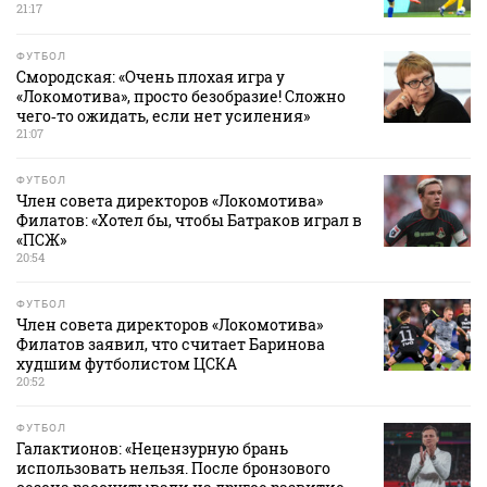
21:17
ФУТБОЛ
Смородская: «Очень плохая игра у
«Локомотива», просто безобразие! Сложно
чего‑то ожидать, если нет усиления»
21:07
ФУТБОЛ
Член совета директоров «Локомотива»
Филатов: «Хотел бы, чтобы Батраков играл в
«ПСЖ»
20:54
ФУТБОЛ
Член совета директоров «Локомотива»
Филатов заявил, что считает Баринова
худшим футболистом ЦСКА
20:52
ФУТБОЛ
Галактионов: «Нецензурную брань
использовать нельзя. После бронзового