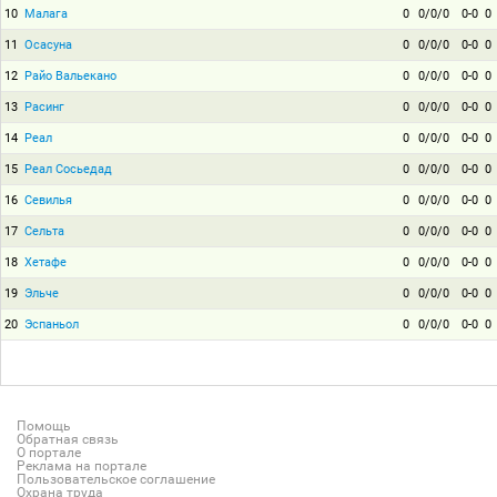
10
Малага
0
0/0/0
0-0
0
11
Осасуна
0
0/0/0
0-0
0
12
Райо Вальекано
0
0/0/0
0-0
0
13
Расинг
0
0/0/0
0-0
0
14
Реал
0
0/0/0
0-0
0
15
Реал Сосьедад
0
0/0/0
0-0
0
16
Севилья
0
0/0/0
0-0
0
17
Сельта
0
0/0/0
0-0
0
18
Хетафе
0
0/0/0
0-0
0
19
Эльче
0
0/0/0
0-0
0
20
Эспаньол
0
0/0/0
0-0
0
Помощь
Обратная связь
О портале
Реклама на портале
Пользовательское соглашение
Охрана труда