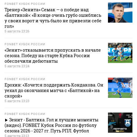
FONBET КУБОК РОССИИ
Тренер «Зенита» Семак — о победе над
«Балтикой»: «В конце очень грубо ошиблись
у своих ворот и чуть было не привезли себе
гол»
5 августа 23:26
FONBET КУБОК РОССИИ
«Зенит» отказывается пропускать в начале
сезона. Победу на старте Кубка России
обеспечили дебютанты
5 августа 23:24
FONBET КУБОК РОССИИ
Ерохин: «Хочется поддержать Кондакова. Он
уехал до окончания матча с «Балтикой» на
скорой»
5 августа 23:23
FONBET КУБОК РОССИИ
Зенит - Балтика. Гол и лучшие моменты
(видео). FONBET Кубок России по футболу
сезона 2026 - 2027 гг. Путь РПЛ. Футбол
5 августа 23:13