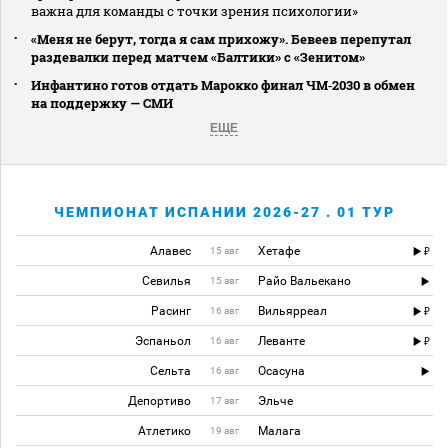
важна для команды с точки зрения психологии»
«Меня не берут, тогда я сам прихожу». Бевеев перепутал
раздевалки перед матчем «Балтики» с «Зенитом»
Инфантино готов отдать Марокко финал ЧМ‑2030 в обмен
на поддержку — СМИ
ЕЩЕ
ЧЕМПИОНАТ ИСПАНИИ 2026-27 . 01 ТУР
Алавес
Хетафе
15 авг
Севилья
Райо Вальекано
15 авг
Расинг
Вильярреал
16 авг
Эспаньол
Леванте
16 авг
Сельта
Осасуна
16 авг
Депортиво
Эльче
17 авг
Атлетико
Малага
19 авг