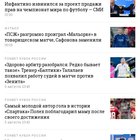
Инфантино извинился за проект продажи
прав на чемпионат мира по футболу — СМИ
01:00
ФУТБОЛ
«ПСЖ» разгромно проиграл «Мальорке» в
товарищеском матче, Сафонова заменили
00:05
FONBET КУБОК РОССИИ
«Здорово арбитр разобрался. Редко бывает
такое». Тренер «Балтики» Талалаев
похвалил работу судей в матче против
«Зенита»
5 августа 23:45
FONBET КУБОК РОССИИ
Самый молодой автор гола в истории
«Спартака» Полех поблагодарил маму после
своего достижения
5 августа 23:43
FONBET КУБОК РОССИИ