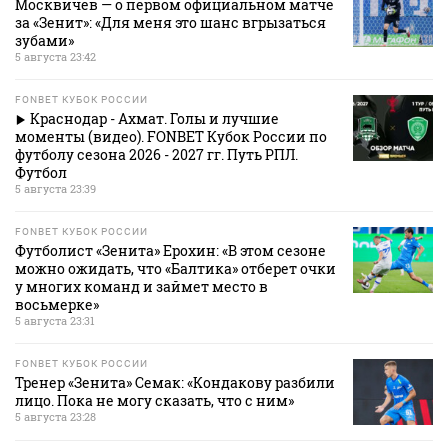
Москвичев — о первом официальном матче
за «Зенит»: «Для меня это шанс вгрызаться
зубами»
5 августа 23:42
FONBET КУБОК РОССИИ
Краснодар - Ахмат. Голы и лучшие
моменты (видео). FONBET Кубок России по
футболу сезона 2026 - 2027 гг. Путь РПЛ.
Футбол
5 августа 23:39
FONBET КУБОК РОССИИ
Футболист «Зенита» Ерохин: «В этом сезоне
можно ожидать, что «Балтика» отберет очки
у многих команд и займет место в
восьмерке»
5 августа 23:31
FONBET КУБОК РОССИИ
Тренер «Зенита» Семак: «Кондакову разбили
лицо. Пока не могу сказать, что с ним»
5 августа 23:28