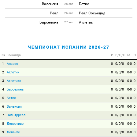
Валенсия
Бетис
25 авг
Реал
Реал Сосьедад
26 авг
Барселона
Атлетик
27 авг
ЧЕМПИОНАТ ИСПАНИИ 2026-27
№
Команда
И
В/Н/П
М
О
1
Алавес
0
0/0/0
0-0
0
2
Атлетик
0
0/0/0
0-0
0
3
Атлетико
0
0/0/0
0-0
0
4
Барселона
0
0/0/0
0-0
0
5
Бетис
0
0/0/0
0-0
0
6
Валенсия
0
0/0/0
0-0
0
7
Вильярреал
0
0/0/0
0-0
0
8
Депортиво
0
0/0/0
0-0
0
9
Леванте
0
0/0/0
0-0
0