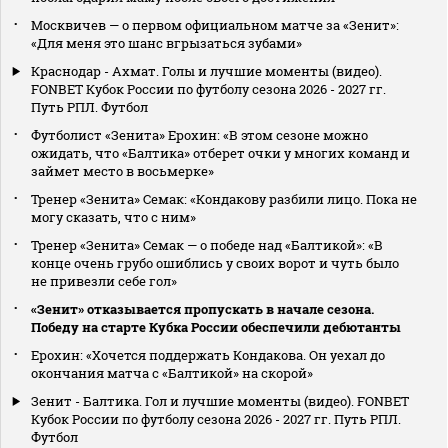
Москвичев — о первом официальном матче за «Зенит»:
«Для меня это шанс вгрызаться зубами»
Краснодар - Ахмат. Голы и лучшие моменты (видео).
FONBET Кубок России по футболу сезона 2026 - 2027 гг.
Путь РПЛ. Футбол
Футболист «Зенита» Ерохин: «В этом сезоне можно
ожидать, что «Балтика» отберет очки у многих команд и
займет место в восьмерке»
Тренер «Зенита» Семак: «Кондакову разбили лицо. Пока не
могу сказать, что с ним»
Тренер «Зенита» Семак — о победе над «Балтикой»: «В
конце очень грубо ошиблись у своих ворот и чуть было
не привезли себе гол»
«Зенит» отказывается пропускать в начале сезона.
Победу на старте Кубка России обеспечили дебютанты
Ерохин: «Хочется поддержать Кондакова. Он уехал до
окончания матча с «Балтикой» на скорой»
Зенит - Балтика. Гол и лучшие моменты (видео). FONBET
Кубок России по футболу сезона 2026 - 2027 гг. Путь РПЛ.
Футбол