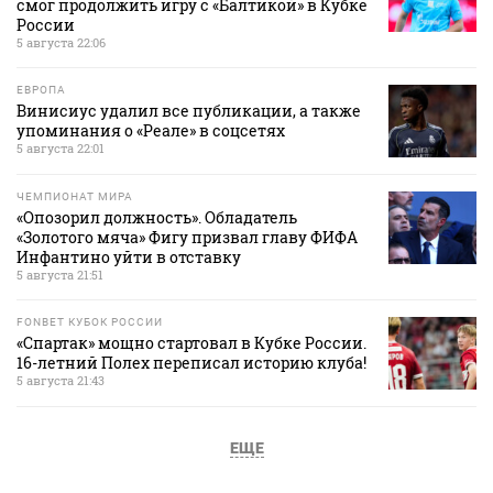
смог продолжить игру с «Балтикой» в Кубке
России
5 августа 22:06
ЕВРОПА
Винисиус удалил все публикации, а также
упоминания о «Реале» в соцсетях
5 августа 22:01
ЧЕМПИОНАТ МИРА
«Опозорил должность». Обладатель
«Золотого мяча» Фигу призвал главу ФИФА
Инфантино уйти в отставку
5 августа 21:51
FONBET КУБОК РОССИИ
«Спартак» мощно стартовал в Кубке России.
16-летний Полех переписал историю клуба!
5 августа 21:43
ЕЩЕ