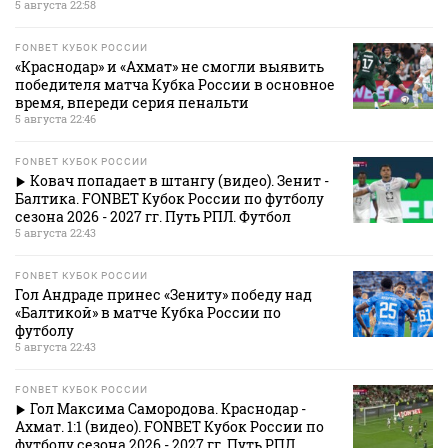
5 августа 22:58
FONBET КУБОК РОССИИ
«Краснодар» и «Ахмат» не смогли выявить
победителя матча Кубка России в основное
время, впереди серия пенальти
5 августа 22:46
FONBET КУБОК РОССИИ
Ковач попадает в штангу (видео). Зенит -
Балтика. FONBET Кубок России по футболу
сезона 2026 - 2027 гг. Путь РПЛ. Футбол
5 августа 22:43
FONBET КУБОК РОССИИ
Гол Андраде принес «Зениту» победу над
«Балтикой» в матче Кубка России по
футболу
5 августа 22:43
FONBET КУБОК РОССИИ
Гол Максима Самородова. Краснодар -
Ахмат. 1:1 (видео). FONBET Кубок России по
футболу сезона 2026 - 2027 гг. Путь РПЛ.