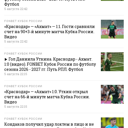
Футбол
5 августа 22:42
FONBET КУБОК РОССИИ
«Краснодар» — «Ахмат» — 1:1. Гости сравняли
счет на 90+3‑й минуте матча Кубка России.
Видео
5 августа 22:42
FONBET КУБОК РОССИИ
Гол Даниила Уткина. Краснодар - Ахмат.
1:0 (видео). FONBET Кубок России по футболу
сезона 2026 - 2027 гг. Путь РПЛ. Футбол
5 августа 22:15
FONBET КУБОК РОССИИ
«Краснодар» — «Ахмат» 1:0. Уткин открыл
счет на 66‑й минуте матча Кубка России.
Видео
5 августа 22:15
FONBET КУБОК РОССИИ
Кондаков получил удар локтем в лицо и не