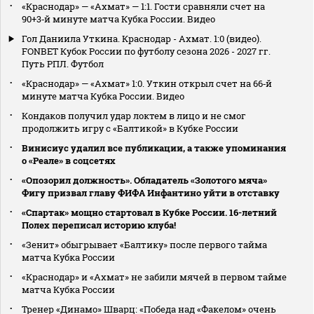
«Краснодар» — «Ахмат» — 1:1. Гости сравняли счет на
90+3‑й минуте матча Кубка России. Видео
Гол Даниила Уткина. Краснодар - Ахмат. 1:0 (видео).
FONBET Кубок России по футболу сезона 2026 - 2027 гг.
Путь РПЛ. Футбол
«Краснодар» — «Ахмат» 1:0. Уткин открыл счет на 66‑й
минуте матча Кубка России. Видео
Кондаков получил удар локтем в лицо и не смог
продолжить игру с «Балтикой» в Кубке России
Винисиус удалил все публикации, а также упоминания
о «Реале» в соцсетях
«Опозорил должность». Обладатель «Золотого мяча»
Фигу призвал главу ФИФА Инфантино уйти в отставку
«Спартак» мощно стартовал в Кубке России. 16-летний
Полех переписал историю клуба!
«Зенит» обыгрывает «Балтику» после первого тайма
матча Кубка России
«Краснодар» и «Ахмат» не забили мячей в первом тайме
матча Кубка России
Тренер «Динамо» Шварц: «Победа над «Факелом» очень