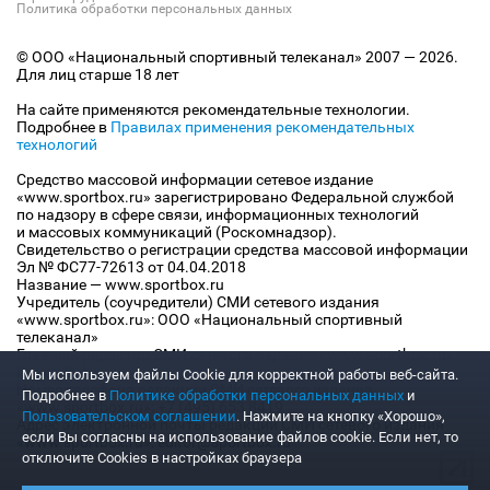
Политика обработки персональных данных
© ООО «Национальный спортивный телеканал» 2007 — 2026.
Для лиц старше 18 лет
На сайте применяются рекомендательные технологии.
Подробнее в
Правилах применения рекомендательных
технологий
Средство массовой информации сетевое издание
«www.sportbox.ru» зарегистрировано Федеральной службой
по надзору в сфере связи, информационных технологий
и массовых коммуникаций (Роскомнадзор).
Свидетельство о регистрации средства массовой информации
Эл № ФС77-72613 от 04.04.2018
Название — www.sportbox.ru
Учредитель (соучредители) СМИ сетевого издания
«www.sportbox.ru»: ООО «Национальный спортивный
телеканал»
Главный редактор СМИ сетевого издания «www.sportbox.ru»:
Конов В.А.
Мы используем файлы Сookie для корректной работы веб-сайта.
Номер телефона редакции СМИ сетевого издания
Подробнее в
Политике обработки персональных данных
и
«www.sportbox.ru»: +7 (495) 653 8419
Пользовательском соглашении
. Нажмите на кнопку «Хорошо»,
Адрес электронной почты редакции СМИ сетевого издания
если Вы согласны на использование файлов cookie. Если нет, то
«www.sportbox.ru»: editor@sportbox.ru
отключите Cookies в настройках браузера