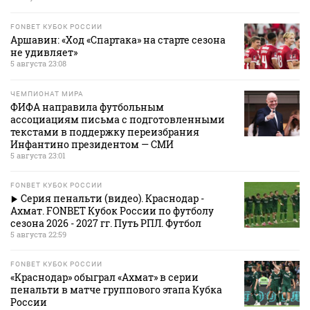
FONBET КУБОК РОССИИ
Аршавин: «Ход «Спартака» на старте сезона
не удивляет»
5 августа 23:08
ЧЕМПИОНАТ МИРА
ФИФА направила футбольным
ассоциациям письма с подготовленными
текстами в поддержку переизбрания
Инфантино президентом — СМИ
5 августа 23:01
FONBET КУБОК РОССИИ
Серия пенальти (видео). Краснодар -
Ахмат. FONBET Кубок России по футболу
сезона 2026 - 2027 гг. Путь РПЛ. Футбол
5 августа 22:59
FONBET КУБОК РОССИИ
«Краснодар» обыграл «Ахмат» в серии
пенальти в матче группового этапа Кубка
России