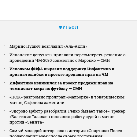
ФУТБОЛ
Марино Пушич возглавил «Аль‑Ахли»
Испанские депутаты призвали пересмотреть решение о
проведении ЧМ‑2030 совместно с Марокко — СМИ
Исполком ФИФА выразил поддержку Инфантино и
признал ошибки в проекте продажи прав на ЧМ
Инфантино извинился за проект продажи прав на
чемпионат мира по футболу — СМИ
«ПСЖ» разгромно проиграл «Мальорке» в товарищеском
матче, Сафонова заменили
«Здорово арбитр разобрался. Редко бывает такое». Тренер
«Балтики» Талалаев похвалил работу судей в матче
против «Зенита»
Самый молодой автор гола в истории «Спартака» Полех
поблагодарил маму после своего достижения