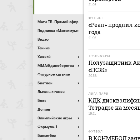
21:06
ФУТБОЛ
Матч ТВ. Прямой эфир
«Реал» продлил к
года
Подписка «Максимум»
21:06
Видео
Теннис
ТРАНСФЕРЫ
Хоккей
Полузащитник Ак
MMA/Единоборства
«ПСЖ»
Фигурное катание
20:36
Биатлон
Лыжные гонки
ЛИГА ПАРИ
КДК дисквалифиц
Бокс
Тетрадзе на меся
Допинг
19:41
Олимпийские игры
Формула-1
ФУТБОЛ
Баскетбол
В КОНМЕБОЛ заяв