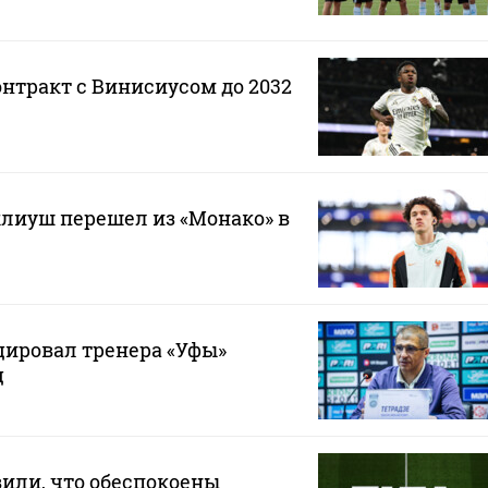
онтракт с Винисиусом до 2032
лиуш перешел из «Монако» в
ировал тренера «Уфы»
ц
или, что обеспокоены