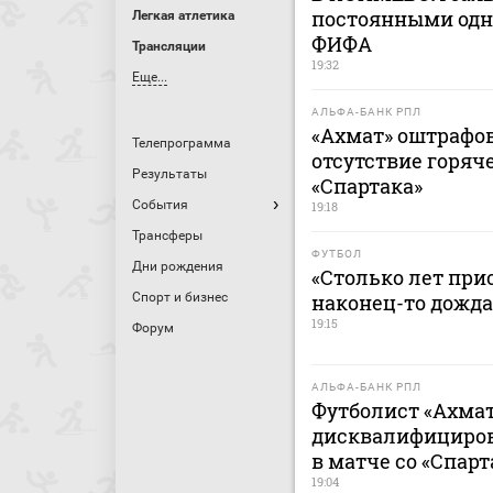
постоянными одн
Легкая атлетика
ФИФА
Трансляции
19:32
Еще...
АЛЬФА-БАНК РПЛ
«Ахмат» оштрафов
Телепрограмма
отсутствие горяч
Результаты
«Спартака»
События
19:18
Трансферы
ФУТБОЛ
Дни рождения
«Столько лет при
Спорт и бизнес
наконец-то дожда
19:15
Форум
АЛЬФА-БАНК РПЛ
Футболист «Ахмат
дисквалифицирова
в матче со «Спар
19:04