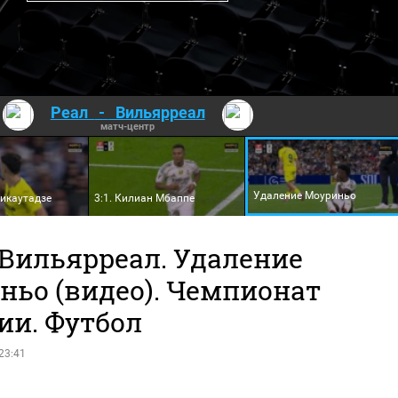
Реал
-
Вильярреал
матч-центр
Удаление Моуриньо
Микаутадзе
3:1. Килиан Мбаппе
 Вильярреал. Удаление
ньо (видео). Чемпионат
ии. Футбол
23:41