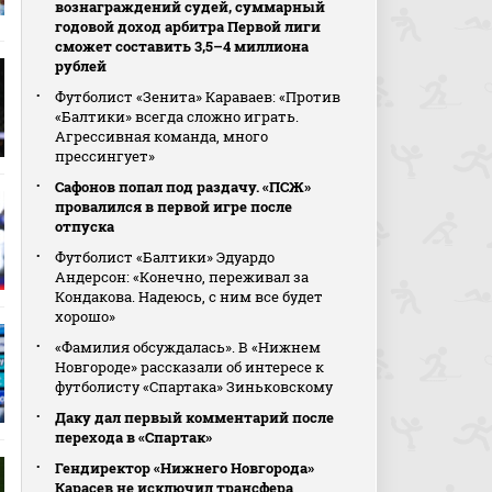
вознаграждений судей, суммарный
годовой доход арбитра Первой лиги
сможет составить 3,5–4 миллиона
рублей
Футболист «Зенита» Караваев: «Против
«Балтики» всегда сложно играть.
Агрессивная команда, много
прессингует»
Сафонов попал под раздачу. «ПСЖ»
провалился в первой игре после
отпуска
Футболист «Балтики» Эдуардо
Андерсон: «Конечно, переживал за
Кондакова. Надеюсь, с ним все будет
хорошо»
«Фамилия обсуждалась». В «Нижнем
Новгороде» рассказали об интересе к
футболисту «Спартака» Зиньковскому
Даку дал первый комментарий после
перехода в «Спартак»
Гендиректор «Нижнего Новгорода»
Карасев не исключил трансфера