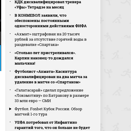
КДК дисквалифицировал тренера
«Уфы» Тетрадзе на месяц
В КОНМЕБОЛ заявили, что
обеспокоены постоянными
односторонними действиями ФИФА
«Ахмат» оштрафован на 20 тысяч
рублей за отсутствие горячей воды в
раздевалке «Спартака»
«Столько лет пристреливался».
Карпин наконец-то дождался
мальчика!
Футболист «Ахмата» Касинтура
дисквалифицирован на два матча за
удаление в матче со «Спартаком»
«Галатасарай» сделал предложение
«Локомотиву» по Батракову в размере
33 млн евро — СМИ
Футбол. Fonbet Кубок России. Обзор
матчей 1-го тура
УЕФА потребовал от Инфантино
гарантий того, что он больше не будет