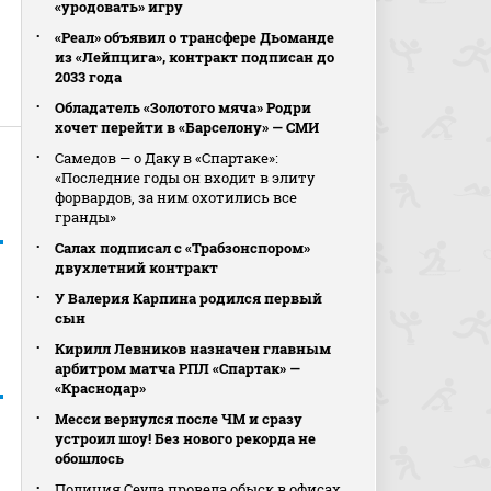
«уродовать» игру
«Реал» объявил о трансфере Дьоманде
из «Лейпцига», контракт подписан до
2033 года
Обладатель «Золотого мяча» Родри
хочет перейти в «Барселону» — СМИ
Самедов — о Даку в «Спартаке»:
«Последние годы он входит в элиту
форвардов, за ним охотились все
гранды»
Салах подписал с «Трабзонспором»
двухлетний контракт
У Валерия Карпина родился первый
сын
Кирилл Левников назначен главным
арбитром матча РПЛ «Спартак» —
«Краснодар»
Месси вернулся после ЧМ и сразу
устроил шоу! Без нового рекорда не
обошлось
Полиция Сеула провела обыск в офисах