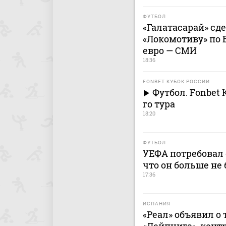
ФУТБОЛ
«Галатасарай» сд
«Локомотиву» по 
евро — СМИ
18:36
FONBET КУБОК РОССИИ
Футбол. Fonbet 
го тура
18:20
ФУТБОЛ
УЕФА потребовал 
что он больше не 
17:36
ИСПАНИЯ
«Реал» объявил о