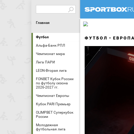
Главная
Футбол
ФУТБОЛ
ЕВРОП
Альфа-Банк РПЛ
Чемпионат мира
Лига ПАРИ
LEON-Вторая лига
FONBET Кубок России
по футболу сезона
2026-2027 гг.
Чемпионат Европы
Кубок PARI Премьер
OLIMPBET Суперкубок
России
Молодежная
футбольная лига