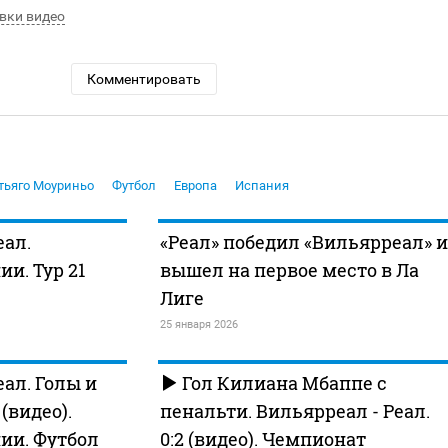
вки видео
Комментировать
тьяго Моуриньо
Футбол
Европа
Испания
еал.
«Реал» победил «Вильярреал» и
и. Тур 21
вышел на первое место в Ла
Лиге
25 января 2026
ал. Голы и
Гол Килиана Мбаппе с
видео).
пенальти. Вильярреал - Реал.
ии. Футбол
0:2 (видео). Чемпионат