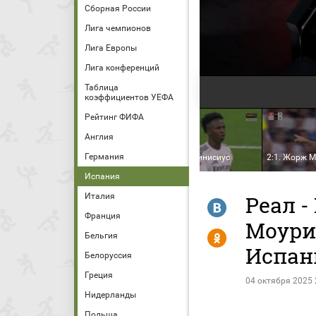
Сборная России
Лига чемпионов
Лига Европы
Лига конференций
Таблица
коэффициентов УЕФА
Рейтинг ФИФА
Англия
Германия
1:0. Жуниор Винисиус
2:0. Жуниор Винисиус
2:1. Жорж 
Испания
Италия
Реал -
R
Франция
Моури
Y
Бельгия
Испан
Белоруссия
Греция
04 октября 2025 
Нидерланды
Польша