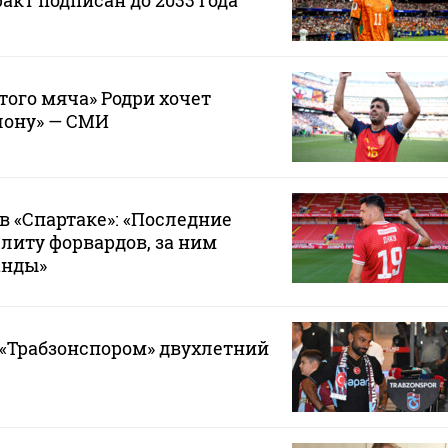
акт подписан до 2033 года
того мяча» Родри хочет
лону» — СМИ
в «Спартаке»: «Последние
элиту форвардов, за ним
анды»
 «Трабзонспором» двухлетний