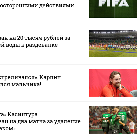
осторонними действиями
ан на 20 тысяч рублей за
ей воды в раздевалке
стреливался». Карпин
лся мальчика!
а» Касинтура
н на два матча за удаление
таком»