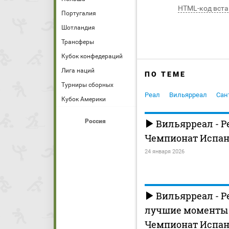
HTML-код вста
Португалия
Шотландия
Трансферы
Кубок конфедераций
Лига наций
ПО ТЕМЕ
Турниры сборных
Реал
Вильярреал
Сан
Кубок Америки
Россия
Вильярреал - Р
Чемпионат Испани
24 января 2026
Вильярреал - Ре
лучшие моменты (
Чемпионат Испан