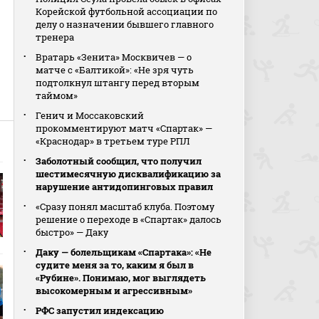
Корейской футбольной ассоциации по
делу о назначении бывшего главного
тренера
Вратарь «Зенита» Москвичев — о
матче с «Балтикой»: «Не зря чуть
подтолкнул штангу перед вторым
таймом»
Генич и Моссаковский
прокомментируют матч «Спартак» —
«Краснодар» в третьем туре РПЛ
Заболотный сообщил, что получил
шестимесячную дисквалификацию за
нарушение антидопинговых правил
«Сразу понял масштаб клуба. Поэтому
решение о переходе в «Спартак» далось
быстро» — Даку
Даку — болельщикам «Спартака»: «Не
судите меня за то, каким я был в
«Рубине». Понимаю, мог выглядеть
высокомерным и агрессивным»
РФС запустил индексацию