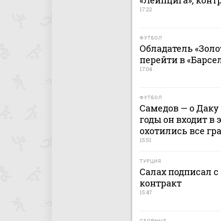
«Лейпцига», контр
17:22
ФУТБОЛ
Обладатель «Золо
перейти в «Барсе
17:04
ФУТБОЛ
Самедов — о Даку 
годы он входит в 
охотились все гр
15:51
ТУРЦИЯ
Салах подписал с
контракт
15:47
СБОРНЫЕ