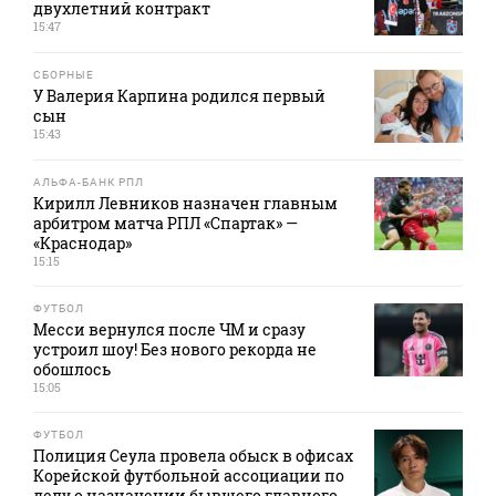
двухлетний контракт
15:47
СБОРНЫЕ
У Валерия Карпина родился первый
сын
15:43
АЛЬФА-БАНК РПЛ
Кирилл Левников назначен главным
арбитром матча РПЛ «Спартак» —
«Краснодар»
15:15
ФУТБОЛ
Месси вернулся после ЧМ и сразу
устроил шоу! Без нового рекорда не
обошлось
15:05
ФУТБОЛ
Полиция Сеула провела обыск в офисах
Корейской футбольной ассоциации по
делу о назначении бывшего главного