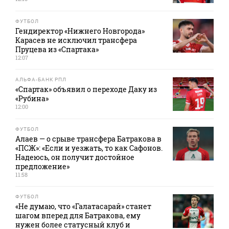
ФУТБОЛ
Гендиректор «Нижнего Новгорода»
Карасев не исключил трансфера
Пруцева из «Спартака»
12:07
АЛЬФА-БАНК РПЛ
«Спартак» объявил о переходе Даку из
«Рубина»
12:00
ФУТБОЛ
Алаев — о срыве трансфера Батракова в
«ПСЖ»: «Если и уезжать, то как Сафонов.
Надеюсь, он получит достойное
предложение»
11:58
ФУТБОЛ
«Не думаю, что «Галатасарай» станет
шагом вперед для Батракова, ему
нужен более статусный клуб и