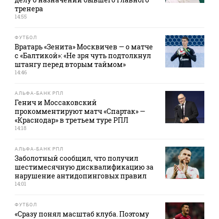
тренера
14:55
ФУТБОЛ
Вратарь «Зенита» Москвичев — о матче
с «Балтикой»: «Не зря чуть подтолкнул
штангу перед вторым таймом»
14:46
АЛЬФА-БАНК РПЛ
Генич и Моссаковский
прокомментируют матч «Спартак» —
«Краснодар» в третьем туре РПЛ
14:18
АЛЬФА-БАНК РПЛ
Заболотный сообщил, что получил
шестимесячную дисквалификацию за
нарушение антидопинговых правил
14:01
ФУТБОЛ
«Сразу понял масштаб клуба. Поэтому