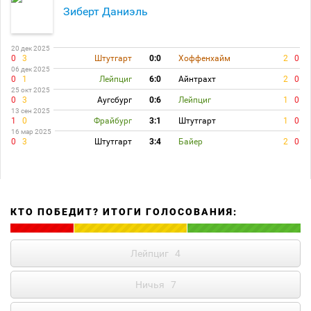
Зиберт Даниэль
20 дек 2025
0
3
Штутгарт
0:0
Хоффенхайм
2
0
06 дек 2025
0
1
Лейпциг
6:0
Айнтрахт
2
0
25 окт 2025
0
3
Аугсбург
0:6
Лейпциг
1
0
13 сен 2025
1
0
Фрайбург
3:1
Штутгарт
1
0
16 мар 2025
0
3
Штутгарт
3:4
Байер
2
0
КТО ПОБЕДИТ? ИТОГИ ГОЛОСОВАНИЯ:
Лейпциг
4
Ничья
7