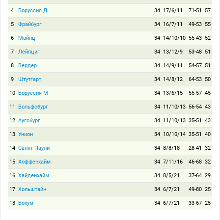
4
Боруссия Д
34
17/6/11
71-51
57
5
Фрайбург
34
16/7/11
49-53
55
6
Майнц
34
14/10/10
55-43
52
7
Лейпциг
34
13/12/9
53-48
51
8
Вердер
34
14/9/11
54-57
51
9
Штутгарт
34
14/8/12
64-53
50
10
Боруссия М
34
13/6/15
55-57
45
11
Вольфсбург
34
11/10/13
56-54
43
12
Аугсбург
34
11/10/13
35-51
43
13
Унион
34
10/10/14
35-51
40
14
Санкт-Паули
34
8/8/18
28-41
32
15
Хоффенхайм
34
7/11/16
46-68
32
16
Хайденхайм
34
8/5/21
37-64
29
17
Хольштайн
34
6/7/21
49-80
25
18
Бохум
34
6/7/21
33-67
25