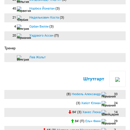
45
Норбюэ Йонатан
(З)
21
Неделькович Коста
(З)
4
Орбан Вилли
(З)
20
Уэдраого Ассан
(П)
Тренер
Лев Жольт
Штутгарт
(В)
Нюбель Александр
33
(З)
Хабот Юлиан
24
84′ (З)
Хакес Люка
14
84′ (П)
Ельч Финн
29