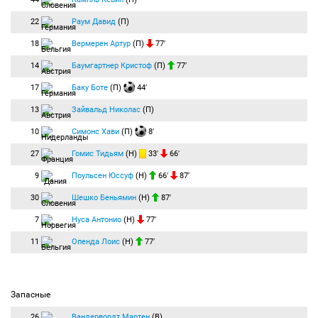
22
Раум Давид
(П)
18
Вермерен Артур
(П)
77′
14
Баумгартнер Кристоф
(П)
77′
17
Баку Боте
(П)
44′
13
Зайвальд Николас
(П)
10
Симонс Хави
(П)
8′
27
Гомис Тидьям
(Н)
33′
66′
9
Поульсен Юссуф
(Н)
66′
87′
30
Шешко Беньямин
(Н)
87′
7
Нуса Антонио
(Н)
77′
11
Опенда Лоис
(Н)
77′
Запасные
26
Вандервордт Мартен
(В)