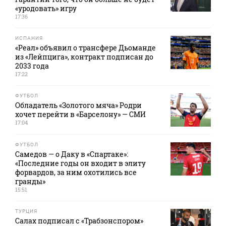
«уродовать» игру
17:36
ИСПАНИЯ
«Реал» объявил о трансфере Дьоманде
из «Лейпцига», контракт подписан до
2033 года
17:22
ФУТБОЛ
Обладатель «Золотого мяча» Родри
хочет перейти в «Барселону» — СМИ
17:04
ФУТБОЛ
Самедов — о Даку в «Спартаке»:
«Последние годы он входит в элиту
форвардов, за ним охотились все
гранды»
15:51
ТУРЦИЯ
Салах подписал с «Трабзонспором»