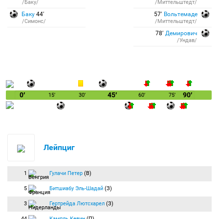
/Баку/
/Миттельштедт/
Баку
44′
57′
Вольтемаде
/Симонс/
/Миттельштедт/
78′
Демирович
/Ундав/
0′
45′
90′
15′
30′
60′
75′
Лейпциг
1
Гулачи Петер
(В)
5
Битшиабу Эль-Шадай
(З)
3
Гертрейда Лютсхарел
(З)
44
Кампль Кевин
(П)