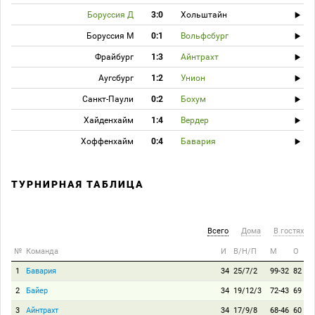
Боруссия Д
3:0
Хольштайн
Боруссия М
0:1
Вольфсбург
Фрайбург
1:3
Айнтрахт
Аугсбург
1:2
Унион
Санкт-Паули
0:2
Бохум
Хайденхайм
1:4
Вердер
Хоффенхайм
0:4
Бавария
ТУРНИРНАЯ ТАБЛИЦА
Всего
Дома
В гостях
№
Команда
И
В/Н/П
М
О
1
Бавария
34
25/7/2
99-32
82
2
Байер
34
19/12/3
72-43
69
3
Айнтрахт
34
17/9/8
68-46
60