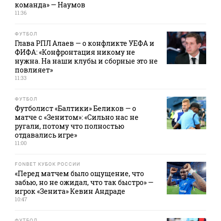
команда» — Наумов
11:36
ФУТБОЛ
Глава РПЛ Алаев — о конфликте УЕФА и
ФИФА: «Конфронтация никому не
нужна. На наши клубы и сборные это не
повлияет»
11:33
ФУТБОЛ
Футболист «Балтики» Беликов — о
матче с «Зенитом»: «Сильно нас не
ругали, потому что полностью
отдавались игре»
11:00
FONBET КУБОК РОССИИ
«Перед матчем было ощущение, что
забью, но не ожидал, что так быстро» —
игрок «Зенита» Кевин Андраде
10:47
ФУТБОЛ