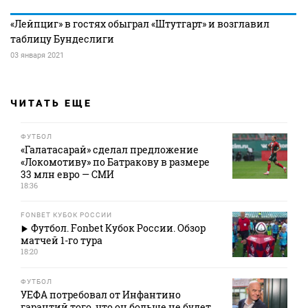
«Лейпциг» в гостях обыграл «Штутгарт» и возглавил
таблицу Бундеслиги
03 января 2021
ЧИТАТЬ ЕЩЕ
ФУТБОЛ
«Галатасарай» сделал предложение
«Локомотиву» по Батракову в размере
33 млн евро — СМИ
18:36
FONBET КУБОК РОССИИ
Футбол. Fonbet Кубок России. Обзор
матчей 1-го тура
18:20
ФУТБОЛ
УЕФА потребовал от Инфантино
гарантий того, что он больше не будет