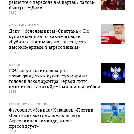
решение о переходе в «Спартак» далось
быстро» — Даку
13:59
АЛЬФА-БАНК РПЛ
Даку — болельщикам «Спартака»: «Не
судите меня за то, каким я был в
«Рубине». Понимаю, мог выглядеть
высокомерным и агрессивным»
13:57
ФУТБОЛ
РФС запустил индексацию
вознаграждений судей, суммарный
годовой доход арбитра Первой лиги
сможет составить 3,5–4 миллиона рублей
13:16
FONBET КУБОК РОССИИ
Футболист «Зенита» Караваев: «Против
«Балтики» всегда сложно играть.
Агрессивная команда, много
прессингует»
12:51