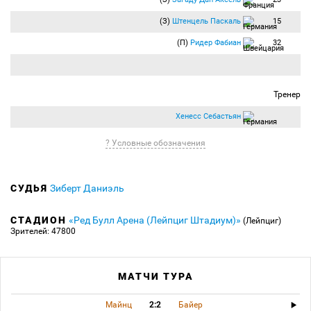
(З)
Штенцель Паскаль
15
(П)
Ридер Фабиан
32
Тренер
Хенесс Себастьян
? Условные обозначения
СУДЬЯ
Зиберт Даниэль
СТАДИОН
«Ред Булл Арена (Лейпциг Штадиум)»
(Лейпциг)
Зрителей: 47800
МАТЧИ ТУРА
Майнц
2:2
Байер