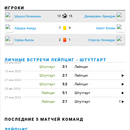
ИГРОКИ
13
15
Шешко Беньямин
Демирович Эрмедин
7
9
Айдара Амаду
Хабот Юлиан
2
1
Орбан Вилли
Стергиу Леонидас
ЛИЧНЫЕ ВСТРЕЧИ ЛЕЙПЦИГ - ШТУТГАРТ
02 апр 2025
Штутгарт
3:1
Лейпциг
15 янв 2025
Штутгарт
2:1
Лейпциг
27 янв 2024
Штутгарт
5:2
Лейпциг
25 авг 2023
Лейпциг
5:1
Штутгарт
27 янв 2023
Лейпциг
2:1
Штутгарт
T
ПОСЛЕДНИЕ 5 МАТЧЕЙ КОМАНД
ЛЕЙПЦИГ