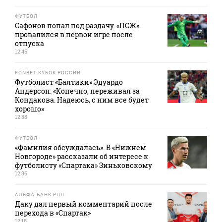
ФУТБОЛ
Сафонов попал под раздачу. «ПСЖ»
провалился в первой игре после
отпуска
12:46
FONBET КУБОК РОССИИ
Футболист «Балтики» Эдуардо
Андерсон: «Конечно, переживал за
Кондакова. Надеюсь, с ним все будет
хорошо»
12:38
ФУТБОЛ
«Фамилия обсуждалась». В «Нижнем
Новгороде» рассказали об интересе к
футболисту «Спартака» Зиньковскому
12:36
АЛЬФА-БАНК РПЛ
Даку дал первый комментарий после
перехода в «Спартак»
12:18