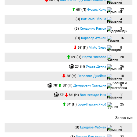
68′ (З)
Миттельштедт Максимилиан
7
68′ (П)
Фюрих Крис
27
(З)
Вагноман Йоша
4
(З)
Хендрикс Рамон
3
(П)
Каразор Атакан
16
69′ (П)
Мийо Энцо
8
69′ (П)
Нарти Николас
28
23′ (Н)
Ундав Дениз
26
58′ (Н)
Левелинг Джейми
18
78′
58′ (Н)
Демирович Эрмедин
9
57′
84′ (Н)
Вольтемаде Ник
11
84′ (Н)
Брун-Ларсен Якоб
25
Запасные
(В)
Бредлов Фабиан
1
(З)
Загаду Дан-Аксель
23