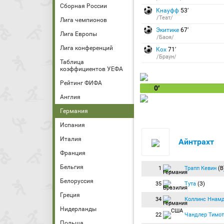
Сборная России
Кнауфф
53′
/Теат/
Лига чемпионов
Экитике
67′
Лига Европы
/Баоя/
Лига конференций
Кох
71′
/Браун/
Таблица
коэффициентов УЕФА
Рейтинг ФИФА
0′
Англия
Германия
Испания
Италия
Айнтрахт
Франция
Бельгия
1
Трапп Кевин
(В
Белоруссия
35
Тута
(З)
Греция
34
Коллинс Ннам
Нидерланды
22
Чандлер Тимот
Польша