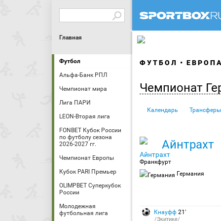
Главная
Футбол
ФУТБОЛ
ЕВРОП
Альфа-Банк РПЛ
Чемпионат Ге
Чемпионат мира
Лига ПАРИ
Календарь
Трансферы
LEON-Вторая лига
FONBET Кубок России
по футболу сезона
Айнтрахт
2026-2027 гг.
Чемпионат Европы
Франкфурт
Кубок PARI Премьер
Германия
OLIMPBET Суперкубок
России
Молодежная
Кнауфф
21′
футбольная лига
/Экитике/