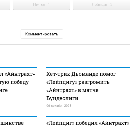
Ничья
1
Лейпциг
3
Комментировать
л «Айнтрахт»
Хет‑трик Дьоманде помог
тую победу
«Лейпцигу» разгромить
иге
«Айнтрахт» в матче
Бундеслиги
06 декабря 2025
ьшинстве
«Лейпциг» победил «Айнтрахт»