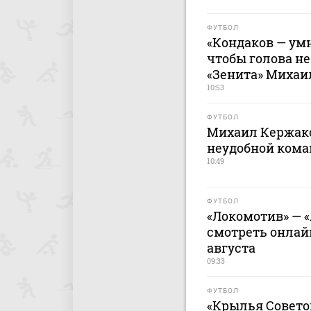
ФУТБОЛ
«Кондаков — ум
чтобы голова не
«Зенита» Михаи
10:53
ФУТБОЛ
Михаил Кержако
неудобной кома
10:49
ФУТБОЛ
«Локомотив» — «
смотреть онлайн
августа
09:33
ФУТБОЛ
«Крылья Советов