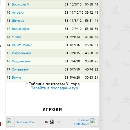
9
Боруссия М
31
13/5/13
51-50
44
10
Аугсбург
31
11/10/10
33-42
43
11
Штутгарт
31
11/8/12
56-51
41
12
Вольфсбург
31
10/9/12
53-48
39
13
Унион
31
9/9/13
31-45
36
14
Санкт-Паули
31
8/7/16
26-36
31
р
15
Хоффенхайм
31
7/9/15
40-58
30
16
Хайденхайм
31
7/4/20
33-60
25
17
Хольштайн
31
5/7/19
45-74
22
18
Бохум
31
5/6/20
30-63
21
* Таблица по итогам 31 тура
Перейти в последний тур
ИГРОКИ
Шешко
15
13
Экитике Уго
Беньямин