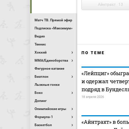
Айнтрахт
13
Матч ТВ. Прямой эфир
Подписка «Максимум»
Видео
Теннис
Хоккей
ПО ТЕМЕ
MMA/Единоборства
Фигурное катание
«Лейпциг» обыгра
Биатлон
и одержал четвер
Лыжные гонки
подряд в Бундесл
Бокс
18 апреля 2026
Допинг
Олимпийские игры
Формула-1
«Айнтрахт» в бол
Баскетбол