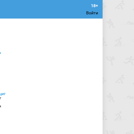
Войти
г