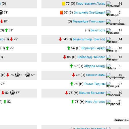
л
(З)
70′ (З)
Клостерманн Лукас
16
71′
50′ (З)
Битшиабу Эль-Шадай
5
)
81′
(З)
Гертрейда Лютсхарел
3
(З)
81′
(П)
Баку Боте
17
ео
(П)
75′
54′ (П)
Баумгартнер Кристоф
14
(П)
75′
54′ (П)
Вермерен Артур
18
П)
86′ (П)
Зайвальд Николас
13
86′ (П)
Айдара Амаду
8
(Н)
75′
21′
53′
76′ (П)
Симонс Хави
10
75′
76′ (Н)
Гомис Тидьям
27
)
82′
67′
76′ (Н)
Шешко Беньямин
30
П)
82′
76′ (Н)
Нуса Антонио
7
Запасны