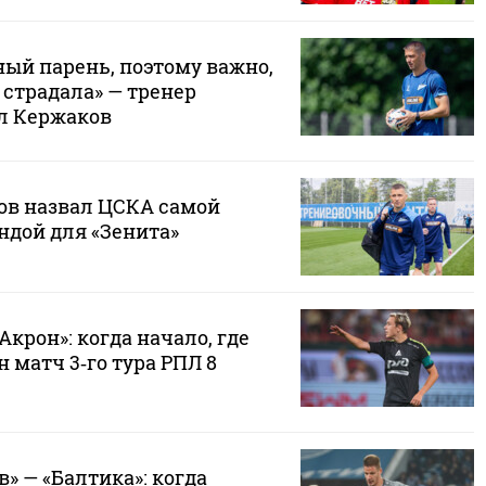
ный парень, поэтому важно,
 страдала» — тренер
л Кержаков
в назвал ЦСКА самой
ндой для «Зенита»
Акрон»: когда начало, где
 матч 3‑го тура РПЛ 8
» — «Балтика»: когда