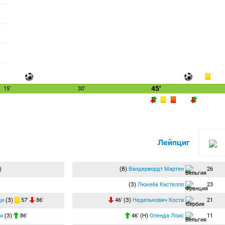
45′
15′
30′
Лейпциг
)
(В)
Вандервордт Мартен
26
(З)
Люкеба Кастелло
23
ди
(З)
57′
86′
46′ (З)
Неделькович Коста
21
и
(З)
86′
46′ (Н)
Опенда Лоис
11