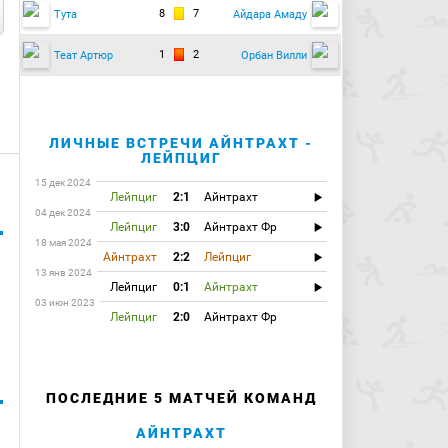
8
7
Тута
Айдара Амаду
1
2
Теат Артюр
Орбан Вилли
ЛИЧНЫЕ ВСТРЕЧИ АЙНТРАХТ -
ЛЕЙПЦИГ
15 дек 2024
Лейпциг
2:1
Айнтрахт
04 дек 2024
Лейпциг
3:0
Айнтрахт Фр
18 мая 2024
Айнтрахт
2:2
Лейпциг
13 янв 2024
Лейпциг
0:1
Айнтрахт
03 июн 2023
Лейпциг
2:0
Айнтрахт Фр
ПОСЛЕДНИЕ 5 МАТЧЕЙ КОМАНД
АЙНТРАХТ