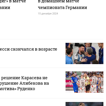
иг» в матче
в домашнем матче
ании
чемпионата Германии
15 декабря 2024
есси скончался в возрасте
 решение Карасева не
рушение Алибекова на
мотива» Руденко