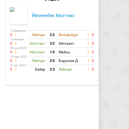
Йёлленбек Маттиас
15 февраля
0
1
Лейпциг
2:2
Вольфсбург
2
0
13 января
0
2
Штутгарт
3:2
Айнтрахт
2
0
09 ноя 2025
0
0
Айнтрахт
1:0
Майнц
5
0
15 мар 2025
0
3
Лейпциг
2:0
Боруссия Д
3
0
31 авг 2024
0
3
Байер
2:3
Лейпциг
1
0