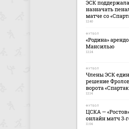
ЭСК поддержала
назначать пенал
матче со «Спар
12:40
ФУТБОЛ
«Родина» аренд
Мансилью
12:24
ФУТБОЛ
Члены ЭСК един
решение Фролов
ворота «Спартак
12:14
ФУТБОЛ
ЦСКА — «Ростов»
онлайн матч 3‑г
11:04