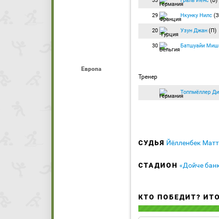
33
Граль Йенс
(В)
29
Нкунку Нилс
(З
20
Узун Джан
(П)
30
Батшуайи Миш
Европа
Тренер
Топпмёллер Ди
СУДЬЯ
Йёлленбек Матт
СТАДИОН
«Дойче бан
КТО ПОБЕДИТ? ИТ