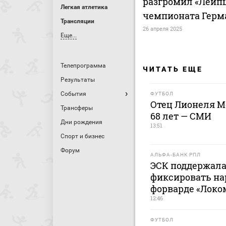
разгромил «Лейпц
Легкая атлетика
чемпионата Герм
Трансляции
26 апреля 2025
Еще...
Телепрограмма
ЧИТАТЬ ЕЩЕ
Результаты
События
ФУТБОЛ
Отец Лионеля М
Трансферы
68 лет — СМИ
Дни рождения
13:51
Спорт и бизнес
Форум
АЛЬФА-БАНК РПЛ
ЭСК поддержала
фиксировать на
форварде «Локо
12:46
ФУТБОЛ