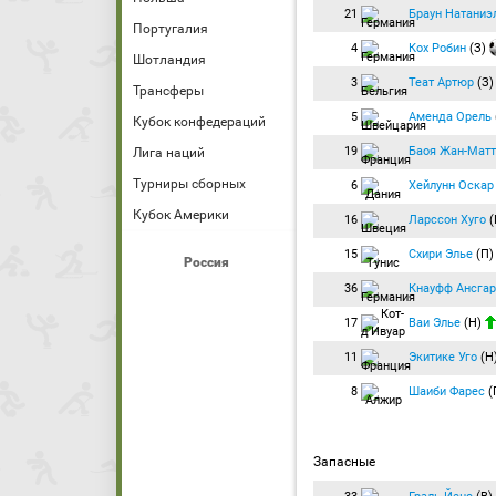
21
Браун Натаниэ
Португалия
4
Кох Робин
(З)
Шотландия
3
Теат Артюр
(З
Трансферы
5
Аменда Орель
Кубок конфедераций
19
Баоя Жан-Матт
Лига наций
Турниры сборных
6
Хейлунн Оскар
Кубок Америки
16
Ларссон Хуго
(
15
Схири Элье
(П)
Россия
36
Кнауфф Ансгар
17
Ваи Элье
(Н)
11
Экитике Уго
(Н
8
Шаиби Фарес
(
Запасные