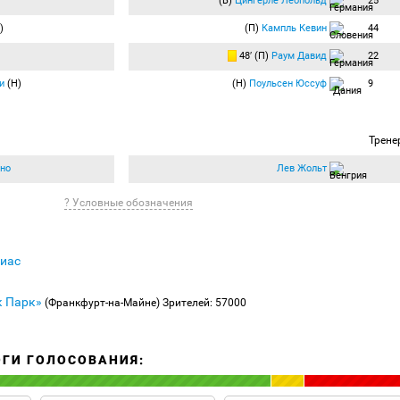
(В)
Цингерле Леопольд
25
)
(П)
Кампль Кевин
44
48′ (П)
Раум Давид
22
и
(Н)
(Н)
Поульсен Юссуф
9
Трене
но
Лев Жольт
? Условные обозначения
иас
к Парк»
(Франкфурт-на-Майне)
Зрителей: 57000
ОГИ ГОЛОСОВАНИЯ: