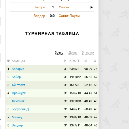
Бохум
1:1
Унион
Вердер
0:0
Санкт-Паули
ТУРНИРНАЯ ТАБЛИЦА
Всего
Дома
В гостях
№
Команда
И
В/Н/П
М
О
1
Бавария
31
23/6/2
90-29
75
2
Байер
31
19/10/2
66-35
67
3
Айнтрахт
31
16/7/8
62-42
55
4
Фрайбург
31
15/6/10
44-47
51
5
Лейпциг
31
13/10/8
48-42
49
6
Боруссия Д
31
14/6/11
60-49
48
7
Майнц
31
13/8/10
48-39
47
е
8
Вердер
31
13/7/11
48-54
46