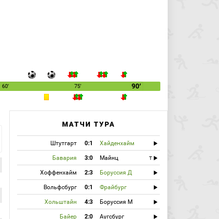
90′
60′
75′
МАТЧИ ТУРА
Штутгарт
0:1
Хайденхайм
Бавария
3:0
Майнц
T
Хоффенхайм
2:3
Боруссия Д
Вольфсбург
0:1
Фрайбург
Хольштайн
4:3
Боруссия М
Байер
2:0
Аугсбург