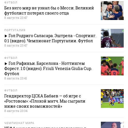
ФУТБОЛ
Без него мир не узнал бы о Месси. Великий
футболист потерял своего отца
8 августа 23:47
ПОРТУГАЛИЯ
Гол Родриго Саласара. Эштрела - Спортинг.
0:1 (видео). Чемпионат Португалии. Футбол
8 августа 23:47
ФУТБОЛ
Гол Рафиньи. Барселона - Ноттингем
Форест. 1:0 (видео). Friuli Venezia Giulia Cup.
Футбол
8 августа 23:41
ФУТБОЛ
Гендиректор ЦСКА Бабаев — об игре с
«Ростовом»: «Плохой матч. Мы сыграли
ниже своих возможностей»
8 августа 23:34
ЧЕМПИОНАТ МИРА