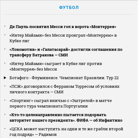
ФУТБОЛ
Де Пауль посвятил Месси гол в ворота «Монтеррея»
«Интер Майами» без Месси проиграл «Монтеррею» в
Кубке лиг
«Локомотив» и «Галатасарай» достигли соглашения по
трансферу Батракова — СМИ
«Интер Майами» сыграет в Кубке лиг против
«Монтеррея» без Месси
Ботафого - Флуминенсе. Чемпионат Бразилии. Тур 22
«ПСЖ» договорился с Ферраном Торресом об условиях
личного контракта — СМИ
«Спортинг» сыграл вничью с «Эштрелой» в матче
первого тура чемпионата Португалии
«Кто‑то целенаправленно пытается подорвать
авторитет нашего президента». ФИФА — об Инфантино
«ЦСКА может наступить на одни и те же грабли второй
год подряд» — Радимов