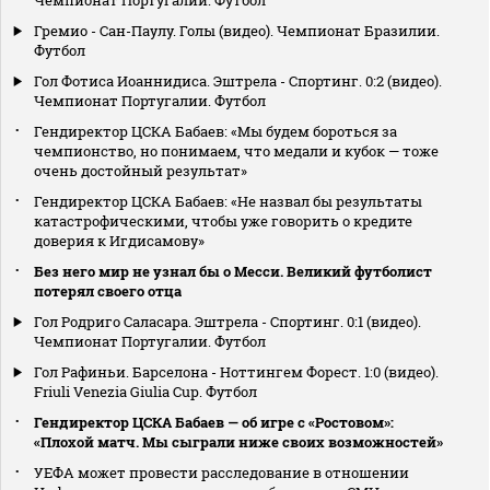
Гремио - Сан-Паулу. Голы (видео). Чемпионат Бразилии.
Футбол
Гол Фотиса Иоаннидиса. Эштрела - Спортинг. 0:2 (видео).
Чемпионат Португалии. Футбол
Гендиректор ЦСКА Бабаев: «Мы будем бороться за
чемпионство, но понимаем, что медали и кубок — тоже
очень достойный результат»
Гендиректор ЦСКА Бабаев: «Не назвал бы результаты
катастрофическими, чтобы уже говорить о кредите
доверия к Игдисамову»
Без него мир не узнал бы о Месси. Великий футболист
потерял своего отца
Гол Родриго Саласара. Эштрела - Спортинг. 0:1 (видео).
Чемпионат Португалии. Футбол
Гол Рафиньи. Барселона - Ноттингем Форест. 1:0 (видео).
Friuli Venezia Giulia Cup. Футбол
Гендиректор ЦСКА Бабаев — об игре с «Ростовом»:
«Плохой матч. Мы сыграли ниже своих возможностей»
УЕФА может провести расследование в отношении