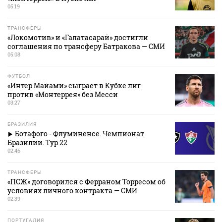
05:19
ТРАНСФЕРЫ
«Локомотив» и «Галатасарай» достигли
соглашения по трансферу Батракова — СМИ
05:08
ФУТБОЛ
«Интер Майами» сыграет в Кубке лиг
против «Монтеррея» без Месси
03:27
БРАЗИЛИЯ
Ботафого - Флуминенсе. Чемпионат
Бразилии. Тур 22
02:46
ТРАНСФЕРЫ
«ПСЖ» договорился с Ферраном Торресом об
условиях личного контракта — СМИ
02:39
ПОРТУГАЛИЯ