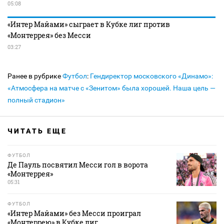
05:08
«Интер Майами» сыграет в Кубке лиг против
«Монтеррея» без Месси
03:27
Ранее в рубрике
Футбол
:
Гендиректор московского «Динамо»:
«Атмосфера на матче с «Зенитом» была хорошей. Наша цель —
полный стадион»
ЧИТАТЬ ЕЩЕ
ФУТБОЛ
Де Пауль посвятил Месси гол в ворота
«Монтеррея»
05:31
ФУТБОЛ
«Интер Майами» без Месси проиграл
«Монтеррею» в Кубке лиг