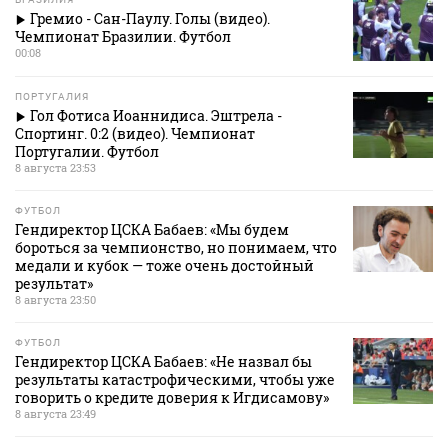
Гремио - Сан-Паулу. Голы (видео).
Чемпионат Бразилии. Футбол
00:08
ПОРТУГАЛИЯ
Гол Фотиса Иоаннидиса. Эштрела -
Спортинг. 0:2 (видео). Чемпионат
Португалии. Футбол
8 августа 23:53
ФУТБОЛ
Гендиректор ЦСКА Бабаев: «Мы будем
бороться за чемпионство, но понимаем, что
медали и кубок — тоже очень достойный
результат»
8 августа 23:50
ФУТБОЛ
Гендиректор ЦСКА Бабаев: «Не назвал бы
результаты катастрофическими, чтобы уже
говорить о кредите доверия к Игдисамову»
8 августа 23:49