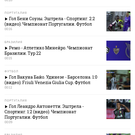
ПОРТУГАЛИЯ
Гол Бени Соузы. Эштрела - Спортинг. 2:2
(видео). Чемпионат Португалии. Футбол
00:16
БРАЗИЛИЯ
Ремо - Атлетико Минейро. Чемпионат
Бразилии. Тур 22
00:15
ФУТБОЛ
Гол Вакуна Байо. Удинезе - Барселона. 1:0
(видео). Friuli Venezia Giulia Cup. Футбол
00:12
ПОРТУГАЛИЯ
Гол Леандро Антонетти. Эштрела -
Спортинг. 1:2 (видео). Чемпионат
Португалии. Футбол
00:09
БРАЗИЛИЯ