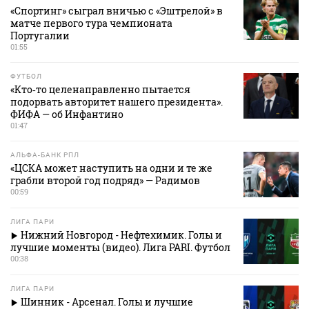
«Спортинг» сыграл вничью с «Эштрелой» в
матче первого тура чемпионата
Португалии
01:55
ФУТБОЛ
«Кто‑то целенаправленно пытается
подорвать авторитет нашего президента».
ФИФА — об Инфантино
01:47
АЛЬФА-БАНК РПЛ
«ЦСКА может наступить на одни и те же
грабли второй год подряд» — Радимов
00:59
ЛИГА ПАРИ
Нижний Новгород - Нефтехимик. Голы и
лучшие моменты (видео). Лига PARI. Футбол
00:38
ЛИГА ПАРИ
Шинник - Арсенал. Голы и лучшие