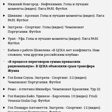
Нижний Новгород - Нефтехимик. Голы и лучшие
моменты (видео). Лига PARI. Футбол
Шинник - Арсенал. Голы и лучшие моменты (видео). Лига
PARI. Футбол
Эштрела - Спортинг. Голы (видео). Чемпионат
Португалии. Футбол
Урал - Уфа. Голы и лучшие моменты (видео). Лига PARI.
Футбол
Бабаев о работе Шевелева: «В ЦСКА нет конфликта. Нам
сложнее, чем другим российским клубам»
«В процессе переговоров сумма превысила
рациональную». В ЦСКА объяснили срыв трансфера
Жуана
Гол Бени Соузы. Эштрела - Спортинг. 2:2 (видео).
Чемпионат Португалии. Футбол
Ремо - Атлетико Минейро. Чемпионат Бразилии. Тур 22
Гол Вакуна Байо. Удинезе - Барселона. 1:0 (видео). Friuli
Venezia Giulia Cup. Футбол
Гол Леандро Антонетти. Эштрела - Спортинг. 1:2 (видео).
Чемпионат Португалии. Футбол