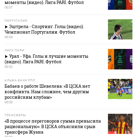
моменты (видео). Лига PARI. Футбол
00:37
ПОРТУГАЛИЯ
Эштрела - Спортинг. Голы (видео).
Чемпионат Португалии. Футбол
00:34
ЛИГА ПАРИ
Урал - Уфа. Голы и лучшие моменты
(видео). Лига PARI. Футбол
00:32
АЛЬФА-БАНК РПЛ
Бабаев о работе Шевелева: «В ЦСКА нет
конфликта. Нам сложнее, чем другим
российским клубам»
00:30
ТРАНСФЕРЫ
«В процессе переговоров сумма превысила
рациональную». В ЦСКА объяснили срыв
трансфера Жуана
00:20