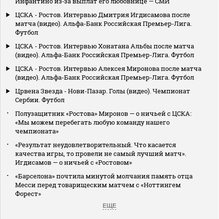
Инфантино из‑за выплат его любовнице — СМИ
ЦСКА - Ростов. Интервью Дмитрия Игдисамова после
матча (видео). Альфа-Банк Российская Премьер-Лига.
Футбол
ЦСКА - Ростов. Интервью Хонатана Альбы после матча
(видео). Альфа-Банк Российская Премьер-Лига. Футбол
ЦСКА - Ростов. Интервью Алексея Миронова после матча
(видео). Альфа-Банк Российская Премьер-Лига. Футбол
Црвена Звезда - Нови-Пазар. Голы (видео). Чемпионат
Сербии. Футбол
Полузащитник «Ростова» Миронов — о ничьей с ЦСКА:
«Мы можем перебегать любую команду нашего
чемпионата»
«Результат неудовлетворительный. Что касается
качества игры, то провели не самый лучший матч».
Игдисамов — о ничьей с «Ростовом»
«Барселона» почтила минутой молчания память отца
Месси перед товарищеским матчем с «Ноттингем
Форест»
ЕЩЕ