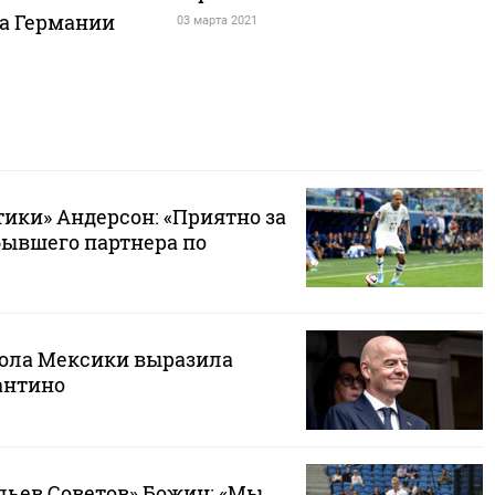
а Германии
03 марта 2021
ики» Андерсон: «Приятно за
бывшего партнера по
ола Мексики выразила
антино
ьев Советов» Божин: «Мы