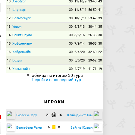
10
Аугсбург
30
11/10/9
33-40
43
11
Штутгарт
30
11/8/11
56-50
41
12
Вольфсбург
30
10/9/11
53-47
39
13
Унион
30
9/8/13
30-44
35
14
Санкт-Паули
30
8/6/16
26-36
30
р
15
Хоффенхайм
30
7/9/14
38-55
30
16
Хайденхайм
30
6/4/20
32-60
22
17
Бохум
30
5/5/20
29-62
20
18
Хольштайн
30
4/7/19
41-71
19
* Таблица по итогам 30 тура
Перейти в последний тур
ИГРОКИ
21
16
Гирасси Серу
Кляйндинст Тим
6
8
Бенсебени Рами
Вайгль Юлиан