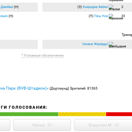
с Джейми
(Н)
(З)
Кьяродиа Фабио
2
льен
(Н)
(П)
Пеш Ноа
23
Трене
Сеоане Жерардо
? Условные обозначения
уна Парк (BVB-Штадион)»
(Дортмунд)
Зрителей: 81365
ОГИ ГОЛОСОВАНИЯ:
Ничья
21
Боруссия М
12