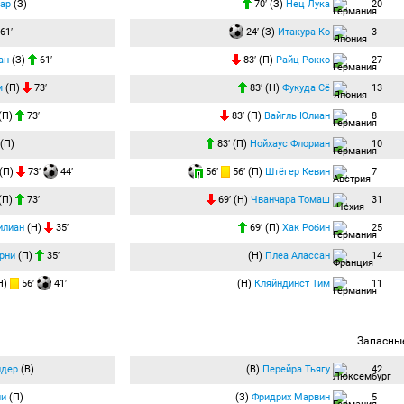
ар
(З)
70′ (З)
Нец Лука
20
61′
24′ (З)
Итакура Ко
3
ан
(З)
61′
83′ (П)
Райц Рокко
27
м
(П)
73′
83′ (Н)
Фукуда Сё
13
(П)
73′
83′ (П)
Вайгль Юлиан
8
(П)
83′ (П)
Нойхаус Флориан
10
(П)
73′
44′
56′
56′ (П)
Штёгер Кевин
7
(П)
73′
69′ (Н)
Чванчара Томаш
31
илиан
(Н)
35′
69′ (П)
Хак Робин
25
рни
(П)
35′
(Н)
Плеа Алассан
14
Н)
56′
41′
(Н)
Кляйндинст Тим
11
Запасны
ндер
(В)
(В)
Перейра Тьягу
42
ни
(П)
(З)
Фридрих Марвин
5