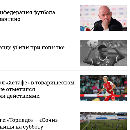
нфедерация футбола
фантино
ганде убили при попытке
ал «Хетафе» в товарищеском
 не отметился
ми действиями
и «Торпедо» — «Сочи»
ницы на субботу