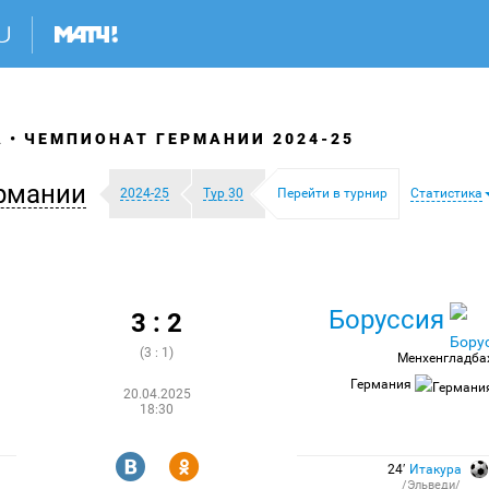
А
ЧЕМПИОНАТ ГЕРМАНИИ 2024-25
рмании
2024-25
Тур 30
Перейти в турнир
Статистика
Боруссия
3 : 2
(3 : 1)
Менхенгладба
Германия
20.04.2025
18:30
R
Y
24′
Итакура
/Эльведи/