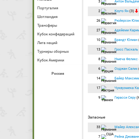
3
Антон Вальдем
Португалия
2
Коуто Ян
(З)
Шотландия
26
Рюйерсон Юли
Трансферы
27
Адейеми Кари
Кубок конфедераций
10
Брандт Юлиан
Лига наций
13
Гросс Паскаль
Турниры сборных
8
Нмеча Феликс
Кубок Америки
6
Озджан Салих
Россия
14
Байер Максим
17
Чуквуэмека Ка
9
Гирасси Серу
(
Запасные
33
Майер Алекса
7
Рейна Джован