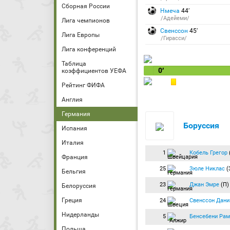
Сборная России
Нмеча
44′
/Адейеми/
Лига чемпионов
Свенссон
45′
Лига Европы
/Гирасси/
Лига конференций
Таблица
0′
коэффициентов УЕФА
Рейтинг ФИФА
Англия
Германия
Боруссия
Испания
Италия
1
Кобель Грегор
Франция
25
Зюле Никлас
(
Бельгия
23
Джан Эмре
(П
Белоруссия
Греция
24
Свенссон Дани
Нидерланды
5
Бенсебени Рам
Польша