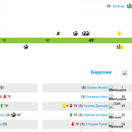
56′
Штёгер
45′
15′
30′
Боруссия
(В)
(В)
Омлен Жонас
1
З)
73′
(З)
Эльведи Нико
30
)
73′
4′
70′ (З)
Скалли Джозеф
29
эль
(З)
45′
70′ (З)
Лайнер Штефан
22
и
(З)
70′ (З)
Улльрих Лукас
26