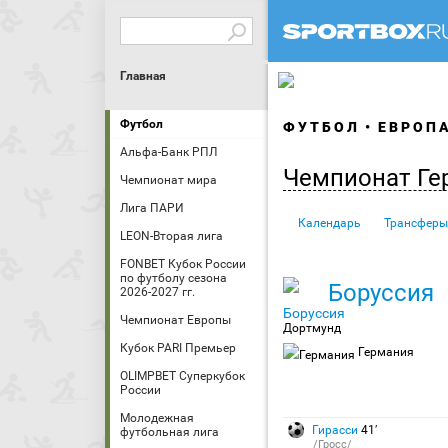
Главная
Футбол
ФУТБОЛ
ЕВРОП
Альфа-Банк РПЛ
Чемпионат Ге
Чемпионат мира
Лига ПАРИ
Календарь
Трансферы
LEON-Вторая лига
FONBET Кубок России
по футболу сезона
Боруссия
2026-2027 гг.
Чемпионат Европы
Дортмунд
Кубок PARI Премьер
Германия
OLIMPBET Суперкубок
России
Молодежная
Гирасси
41′
футбольная лига
/Гросс/