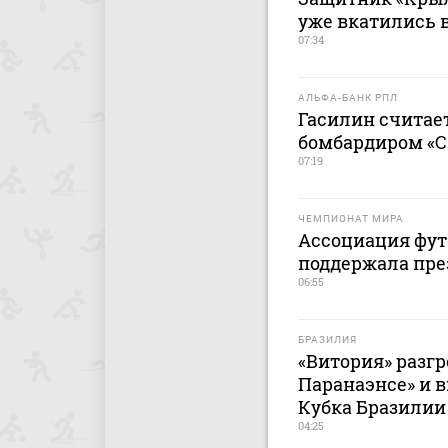
уже вкатились в
07:34
АЛЬФА-БАНК РПЛ
Гасилин считае
бомбардиром «С
07:19
ЧЕМПИОНАТ МИРА
Ассоциация фут
поддержала пр
06:55
БРАЗИЛИЯ
«Витория» разг
Паранаэнсе» и 
Кубка Бразилии
04:25