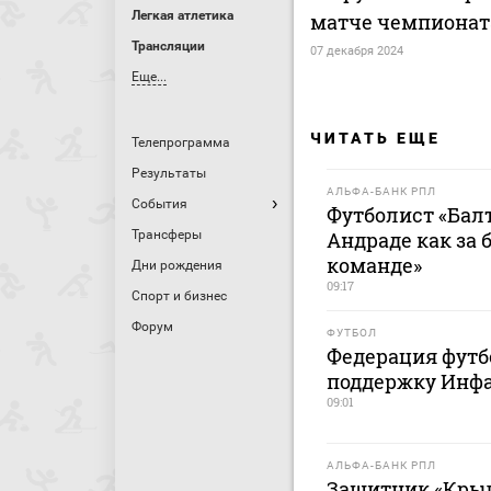
Легкая атлетика
матче чемпионат
Трансляции
07 декабря 2024
Еще...
ЧИТАТЬ ЕЩЕ
Телепрограмма
Результаты
АЛЬФА-БАНК РПЛ
События
Футболист «Балт
Трансферы
Андраде как за 
команде»
Дни рождения
09:17
Спорт и бизнес
Форум
ФУТБОЛ
Федерация футб
поддержку Инф
09:01
АЛЬФА-БАНК РПЛ
Защитник «Крыл