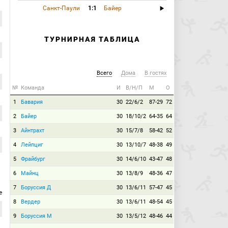
Санкт-Паули
1:1
Байер
ТУРНИРНАЯ ТАБЛИЦА
Всего
Дома
В гостях
№
Команда
И
В/Н/П
М
О
1
Бавария
30
22/6/2
87-29
72
2
Байер
30
18/10/2
64-35
64
3
Айнтрахт
30
15/7/8
58-42
52
4
Лейпциг
30
13/10/7
48-38
49
5
Фрайбург
30
14/6/10
43-47
48
6
Майнц
30
13/8/9
48-36
47
7
Боруссия Д
30
13/6/11
57-47
45
е
8
Вердер
30
13/6/11
48-54
45
9
Боруссия М
30
13/5/12
48-46
44