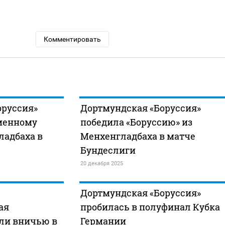
Комментировать
оруссия»
Дортмундская «Боруссия»
менному
победила «Боруссию» из
ладбаха в
Менхенгладбаха в матче
Бундеслиги
20 декабря 2025
Дортмундская «Боруссия»
ая
пробилась в полуфинал Кубка
али вничью в
Германии