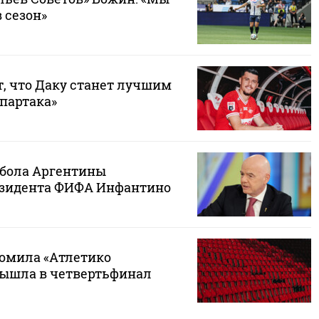
 сезон»
т, что Даку станет лучшим
партака»
бола Аргентины
езидента ФИФА Инфантино
ромила «Атлетико
вышла в четвертьфинал