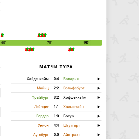
90′
60′
75′
МАТЧИ ТУРА
Хайденхайм
0:4
Бавария
Майнц
2:2
Вольфсбург
Фрайбург
3:2
Хоффенхайм
Лейпциг
1:1
Хольштайн
Вердер
1:0
Бохум
Унион
4:4
Штутгарт
Аугсбург
0:0
Айнтрахт