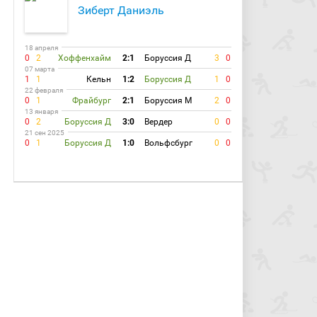
Зиберт Даниэль
18 апреля
0
2
Хоффенхайм
2:1
Боруссия Д
3
0
07 марта
1
1
Кельн
1:2
Боруссия Д
1
0
22 февраля
0
1
Фрайбург
2:1
Боруссия М
2
0
13 января
0
2
Боруссия Д
3:0
Вердер
0
0
21 сен 2025
0
1
Боруссия Д
1:0
Вольфсбург
0
0