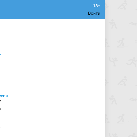
Войти
х