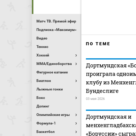
Матч ТВ. Прямой эфир
Подписка «Максимум»
Видео
ПО ТЕМЕ
Теннис
Хоккей
MMA/Единоборства
Дортмундская «Б
Фигурное катание
проиграла однои
Биатлон
клубу из Менхенг
Лыжные гонки
Бундеслиге
Бокс
03 мая 2026
Допинг
Олимпийские игры
Дортмундская и
Формула-1
менхенгладбахск
Баскетбол
«Боруссии» сыгр