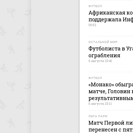
ФУТБОЛ
Африканская ко
поддержала Ин
00:52
ОСТАЛЬНОЙ МИР
Футболиста в У
ограбления
6 августа 23:41
ФУТБОЛ
«Монако» обыгр
матче, Головин
результативны
6 августа 23:11
ЛИГА ПАРИ
Матч Первой лиг
перенесен с пят