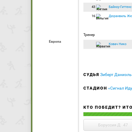
43
Байноу-Гиттен
16
Дюранвиль Жю
Тренер
Европа
Ковач Нико
СУДЬЯ
Зиберт Даниэль
СТАДИОН
«Сигнал Ид
КТО ПОБЕДИТ? ИТ
Боруссия Д
47