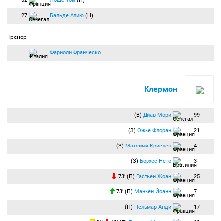
32
Лоше Том
(П)
27
Бальде Алию
(Н)
Тренер
Фариоли Франческо
Клермон
(В)
Диав Мори
99
(З)
Ожье Флоран
21
(З)
Матсима Крислен
4
(З)
Борхес Нето
3
73′ (П)
Гастьен Жоан
25
73′ (П)
Маньен Йоанн
7
(П)
Пельмар Анди
17