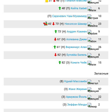
31′
48′ (П)
Гоналон Максим
12
48′ (П)
Кейта Хабиб
6
(П)
Сарачевич Чам-Мухаммед
10
45′
73′ (Н)
Николсон Шамар
23
73′ (Н)
Андрич Комнен
9
61′ (Н)
Аллевина Джим
11
61′ (Н)
Виржиниус Алан
26
82′ (Н)
Бутобба Биляль
8
82′ (З)
Конате Чейк
15
Запасные
(В)
Ндиай Массамба
1
(З)
Жаке Жереми
97
(З)
Армужом Йоэль
22
(З)
Зеффан Мехди
2