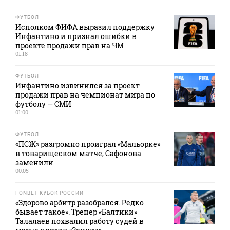
ФУТБОЛ
Исполком ФИФА выразил поддержку
Инфантино и признал ошибки в
проекте продажи прав на ЧМ
01:18
ФУТБОЛ
Инфантино извинился за проект
продажи прав на чемпионат мира по
футболу — СМИ
01:00
ФУТБОЛ
«ПСЖ» разгромно проиграл «Мальорке»
в товарищеском матче, Сафонова
заменили
00:05
FONBET КУБОК РОССИИ
«Здорово арбитр разобрался. Редко
бывает такое». Тренер «Балтики»
Талалаев похвалил работу судей в