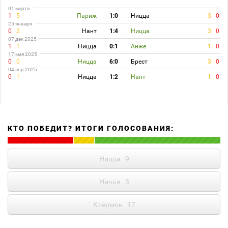
01 марта
1
5
Париж
1:0
Ницца
3
0
25 января
0
2
Нант
1:4
Ницца
3
0
07 дек 2025
1
1
Ницца
0:1
Анже
1
0
17 мая 2025
0
0
Ницца
6:0
Брест
3
0
04 апр 2025
0
1
Ницца
1:2
Нант
1
0
КТО ПОБЕДИТ? ИТОГИ ГОЛОСОВАНИЯ:
Ницца
9
Ничья
3
Клермон
17