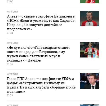
12:00
ФУТБОЛ
Алаев — о срыве трансфера Батракова в
«ПСЖ»: «Если и уезжать, то как Сафонов.
Надеюсь, он получит достойное
предложение»
11:58
ФУТБОЛ
«Не думаю, что «Галатасарай» станет
шагом вперед для Батракова, ему
нужен более статусный клуб и
команда» — Наумов
11:36
ФУТБОЛ
Глава РПЛ Алаев — о конфликте УЕФА и
ФИФА: «Конфронтация никому не
нужна. На наши клубы и сборные это не
повлияет»
11:33
ФУТБОЛ