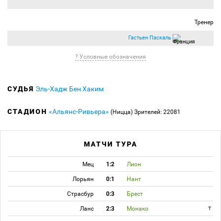
Тренер
Гастьен Паскаль
? Условные обозначения
СУДЬЯ
Эль-Хадж Бен Хаким
СТАДИОН
«Альянс-Ривьера»
(Ницца)
Зрителей: 22081
МАТЧИ ТУРА
Мец
1:2
Лион
Лорьян
0:1
Нант
Страсбур
0:3
Брест
Ланс
2:3
Монако
T