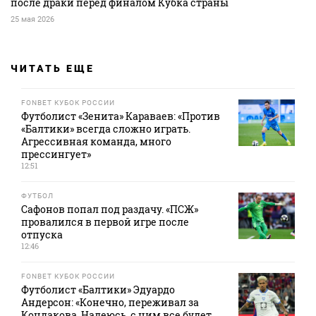
после драки перед финалом Кубка страны
25 мая 2026
ЧИТАТЬ ЕЩЕ
FONBET КУБОК РОССИИ
Футболист «Зенита» Караваев: «Против
«Балтики» всегда сложно играть.
Агрессивная команда, много
прессингует»
12:51
ФУТБОЛ
Сафонов попал под раздачу. «ПСЖ»
провалился в первой игре после
отпуска
12:46
FONBET КУБОК РОССИИ
Футболист «Балтики» Эдуардо
Андерсон: «Конечно, переживал за
Кондакова. Надеюсь, с ним все будет