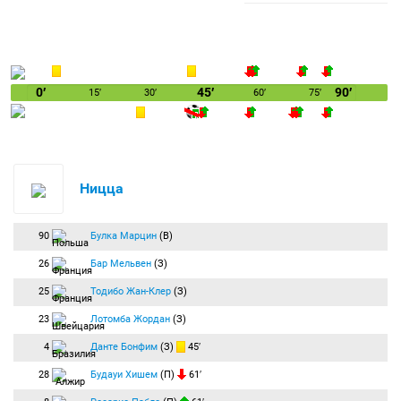
0′
45′
90′
15′
30′
60′
75′
Ницца
90
Булка Марцин
(В)
26
Бар Мельвен
(З)
25
Тодибо Жан-Клер
(З)
23
Лотомба Жордан
(З)
4
Данте Бонфим
(З)
45′
28
Будауи Хишем
(П)
61′