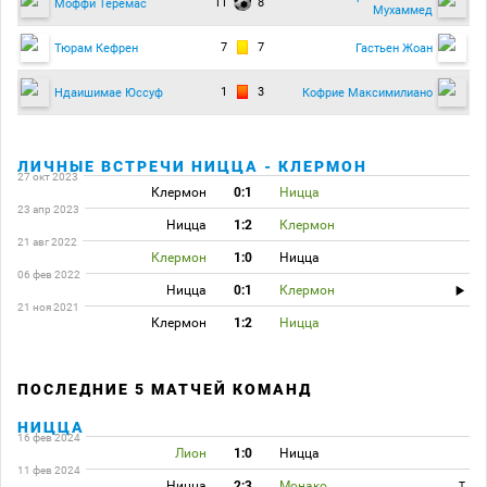
11
8
Моффи Теремас
Мухаммед
7
7
Тюрам Кефрен
Гастьен Жоан
1
3
Ндаишимае Юссуф
Кофрие Максимилиано
ЛИЧНЫЕ ВСТРЕЧИ НИЦЦА - КЛЕРМОН
27 окт 2023
Клермон
0:1
Ницца
23 апр 2023
Ницца
1:2
Клермон
21 авг 2022
Клермон
1:0
Ницца
06 фев 2022
Ницца
0:1
Клермон
21 ноя 2021
Клермон
1:2
Ницца
ПОСЛЕДНИЕ 5 МАТЧЕЙ КОМАНД
НИЦЦА
16 фев 2024
Лион
1:0
Ницца
11 фев 2024
Ницца
2:3
Монако
T