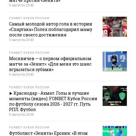
матче против «Зенита»
5 августа 23:45
FONBET КУБОК РОССИИ
Самый молодой автор гола в истории
«Спартака» Полех поблагодарил маму
после своего достижения
5 августа 23:43
FONBET КУБОК РОССИИ
Москвичев — о первом официальном
матче за «Зенит»: «Для меня это шанс
вгрызаться зубами»
5 августа 23:42
FONBET КУБОК РОССИИ
Краснодар - Ахмат. Голы и лучшие
моменты (видео). FONBET Кубок России
по футболу сезона 2026 - 2027 гг. Путь
РПЛ. Футбол
5 августа 23:39
FONBET КУБОК РОССИИ
Футболист «Зенита» Ерохин: «В этом