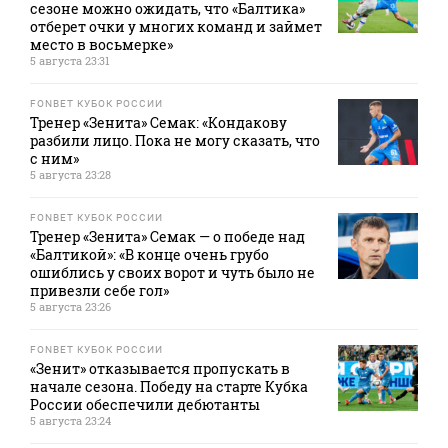
сезоне можно ожидать, что «Балтика»
отберет очки у многих команд и займет
место в восьмерке»
5 августа 23:31
FONBET КУБОК РОССИИ
Тренер «Зенита» Семак: «Кондакову
разбили лицо. Пока не могу сказать, что
с ним»
5 августа 23:28
FONBET КУБОК РОССИИ
Тренер «Зенита» Семак — о победе над
«Балтикой»: «В конце очень грубо
ошиблись у своих ворот и чуть было не
привезли себе гол»
5 августа 23:26
FONBET КУБОК РОССИИ
«Зенит» отказывается пропускать в
начале сезона. Победу на старте Кубка
России обеспечили дебютанты
5 августа 23:24