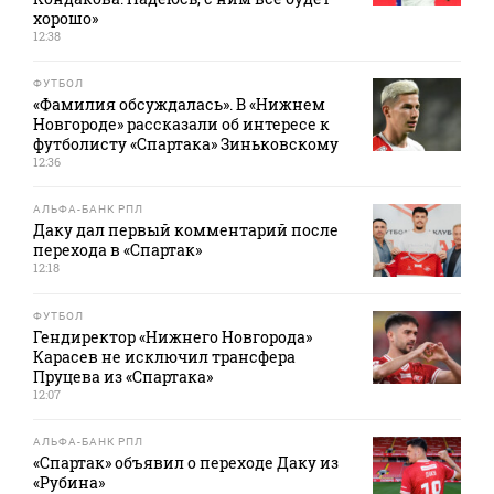
хорошо»
12:38
ФУТБОЛ
«Фамилия обсуждалась». В «Нижнем
Новгороде» рассказали об интересе к
футболисту «Спартака» Зиньковскому
12:36
АЛЬФА-БАНК РПЛ
Даку дал первый комментарий после
перехода в «Спартак»
12:18
ФУТБОЛ
Гендиректор «Нижнего Новгорода»
Карасев не исключил трансфера
Пруцева из «Спартака»
12:07
АЛЬФА-БАНК РПЛ
«Спартак» объявил о переходе Даку из
«Рубина»