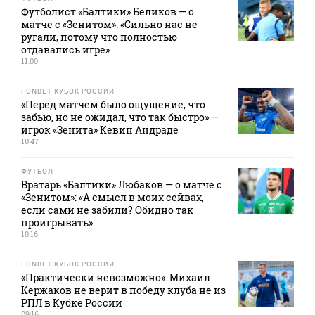
Футболист «Балтики» Беликов — о
матче с «Зенитом»: «Сильно нас не
ругали, потому что полностью
отдавались игре»
11:00
FONBET КУБОК РОССИИ
«Перед матчем было ощущение, что
забью, но не ожидал, что так быстро» —
игрок «Зенита» Кевин Андраде
10:47
ФУТБОЛ
Вратарь «Балтики» Любаков — о матче с
«Зенитом»: «А смысл в моих сейвах,
если сами не забили? Обидно так
проигрывать»
10:16
FONBET КУБОК РОССИИ
«Практически невозможно». Михаил
Кержаков не верит в победу клуба не из
РПЛ в Кубке России
09:16