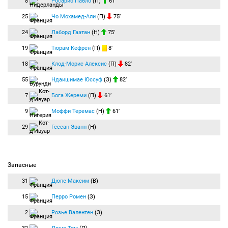
8
Росарио Пабло
(П)
61′
25
Чо Мохамед-Али
(П)
75′
24
Лаборд Гаэтан
(Н)
75′
19
Тюрам Кефрен
(П)
8′
18
Клод-Морис Алексис
(П)
82′
55
Ндаишимае Юссуф
(З)
82′
7
Бога Жереми
(П)
61′
9
Моффи Теремас
(Н)
61′
29
Гессан Эванн
(Н)
Запасные
31
Дюпе Максим
(В)
15
Перро Ромен
(З)
2
Розье Валентен
(З)