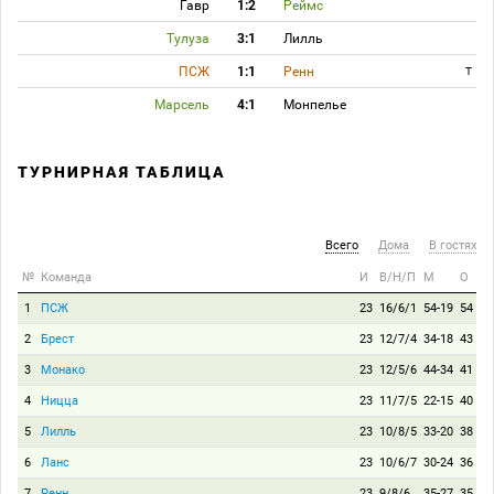
Гавр
1:2
Реймс
Тулуза
3:1
Лилль
ПСЖ
1:1
Ренн
T
Марсель
4:1
Монпелье
ТУРНИРНАЯ ТАБЛИЦА
Всего
Дома
В гостях
№
Команда
И
В/Н/П
М
О
1
ПСЖ
23
16/6/1
54-19
54
2
Брест
23
12/7/4
34-18
43
3
Монако
23
12/5/6
44-34
41
4
Ницца
23
11/7/5
22-15
40
5
Лилль
23
10/8/5
33-20
38
6
Ланс
23
10/6/7
30-24
36
7
Ренн
23
9/8/6
35-27
35