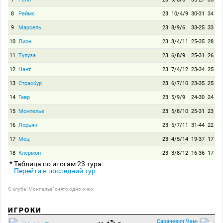
8
Реймс
23
10/4/9
30-31
34
9
Марсель
23
8/9/6
33-25
33
10
Лион
23
8/4/11
25-35
28
11
Тулуза
23
6/8/9
25-31
26
12
Нант
23
7/4/12
23-34
25
13
Страсбур
23
6/7/10
23-35
25
14
Гавр
23
5/9/9
24-30
24
15
Монпелье
23
5/8/10
25-31
23
16
Лорьян
23
5/7/11
31-44
22
17
Мец
23
4/5/14
19-37
17
18
Клермон
23
3/8/12
16-36
17
* Таблица по итогам 23 тура
Перейти в последний тур
С клуба "Монпелье" снято одно очко.
ИГРОКИ
Сарачевич Чам-