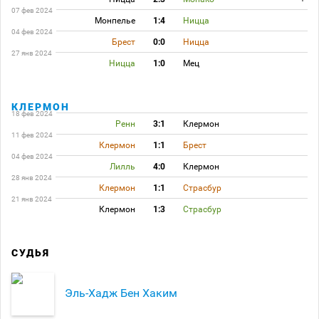
07 фев 2024
Монпелье
1:4
Ницца
04 фев 2024
Брест
0:0
Ницца
27 янв 2024
Ницца
1:0
Мец
КЛЕРМОН
18 фев 2024
Ренн
3:1
Клермон
11 фев 2024
Клермон
1:1
Брест
04 фев 2024
Лилль
4:0
Клермон
28 янв 2024
Клермон
1:1
Страсбур
21 янв 2024
Клермон
1:3
Страсбур
СУДЬЯ
Эль-Хадж Бен Хаким