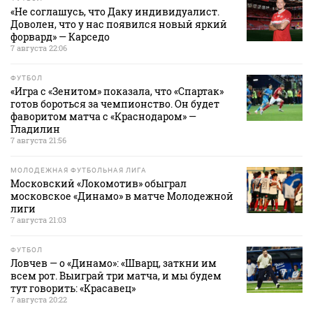
«Не соглашусь, что Даку индивидуалист.
Доволен, что у нас появился новый яркий
форвард» — Карседо
7 августа 22:06
ФУТБОЛ
«Игра с «Зенитом» показала, что «Спартак»
готов бороться за чемпионство. Он будет
фаворитом матча с «Краснодаром» —
Гладилин
7 августа 21:56
МОЛОДЕЖНАЯ ФУТБОЛЬНАЯ ЛИГА
Московский «Локомотив» обыграл
московское «Динамо» в матче Молодежной
лиги
7 августа 21:03
ФУТБОЛ
Ловчев — о «Динамо»: «Шварц, заткни им
всем рот. Выиграй три матча, и мы будем
тут говорить: «Красавец»
7 августа 20:22