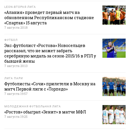
LEON-ВТОРАЯ ЛИГА
«Алания» проведет первый матч на
обновленном Республиканском стадионе
«Спартак» 15 августа
7 августа 20:18
ФУТБОЛ
Экс‑футболист «Ростова» Новосельцев
рассказал, что не может забрать
серебряную медаль за сезон‑2015/16 в РПЛ у
бывшей жены
7 августа 20:13
ЛИГА ПАРИ
Футболисты «Сочи» прилетели в Москву на
матч Первой лиги с «Торпедо»
7 августа 19:57
МОЛОДЕЖНАЯ ФУТБОЛЬНАЯ ЛИГА
«Ростов» обыграл «Зенит» в матче МФЛ
7 августа 19:25