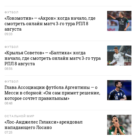
ФУТБОЛ
«Локомотив» — «Акрон»: когда начало, где
смотреть онлайн матч 3‑го тура РПЛ 8
августа
09:33
ФУТБОЛ
«Крылья Советов» — «Балтика»: когда
начало, где смотреть онлайн матч 3‑го тура
РПЛ 8 августа
08:56
ФУТБОЛ
Глава Ассоциации футбола Аргентины — о
Месси в сборной: «Он сам примет решение,
которое сочтет правильным»
08:48
ОСТАЛЬНОЙ МИР
«Лос‑Анджелес Гэлакси» арендовал
нападающего Лосано
07:25