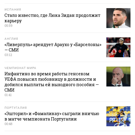
ИСПАНИЯ
Стало известно, где Люка Зидан продолжит
карьеру
05:59
АНГЛИЯ
«Ливерпуль» арендует Араухо у «Барселоны»
— СМИ
03:12
ЧЕМПИОНАТ МИРА
Инфантино во время работы генсеком
УЕФА повысил любовницу в должности и
добился выплаты ей выходного пособия —
СМИ
01:41
ПОРТУГАЛИЯ
«Эшторил» и «Фамаликау» сыграли вничью
в матче чемпионата Португалии
00:48