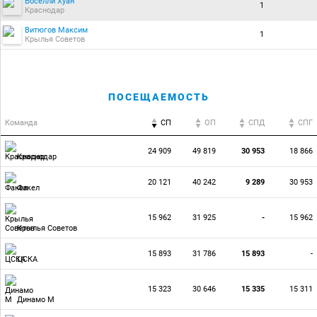
Боселли Хуан
1
Краснодар
Витюгов Максим
1
Крылья Советов
ПОСЕЩАЕМОСТЬ
Команда
СП
ОП
CПД
CПГ
24 909
49 819
30 953
18 866
Краснодар
20 121
40 242
9 289
30 953
Факел
15 962
31 925
-
15 962
Крылья Советов
15 893
31 786
15 893
-
ЦСКА
15 323
30 646
15 335
15 311
Динамо М