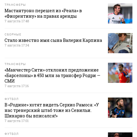
ТРАНСФЕРЫ
Мастантуоно перешел из «Реала» в
«Фиорентину» на правах аренды
7 августа 17:48
СБОРНЫЕ
Стало известно имя сына Валерия Карпина
7 августа 17:34
ТРАНСФЕРЫ
«Манчестер Сити» отклонил предложение
«Барселоны» в €50 млн за трансфер Родри —
СМИ
7 августа 17:16
ФУТБОЛ
В «Родине» хотят видеть Серхио Рамоса: «У
нас тренерский штаб тоже из Севильи.
Шикарно бы вписался!»
7 августа 17:01
ФУТБОЛ