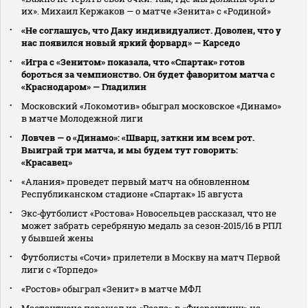
их». Михаил Кержаков — о матче «Зенита» с «Родиной»
«Не соглашусь, что Даку индивидуалист. Доволен, что у
нас появился новый яркий форвард» — Карседо
«Игра с «Зенитом» показала, что «Спартак» готов
бороться за чемпионство. Он будет фаворитом матча с
«Краснодаром» — Гладилин
Московский «Локомотив» обыграл московское «Динамо»
в матче Молодежной лиги
Ловчев — о «Динамо»: «Шварц, заткни им всем рот.
Выиграй три матча, и мы будем тут говорить:
«Красавец»
«Алания» проведет первый матч на обновленном
Республиканском стадионе «Спартак» 15 августа
Экс‑футболист «Ростова» Новосельцев рассказал, что не
может забрать серебряную медаль за сезон‑2015/16 в РПЛ
у бывшей жены
Футболисты «Сочи» прилетели в Москву на матч Первой
лиги с «Торпедо»
«Ростов» обыграл «Зенит» в матче МФЛ