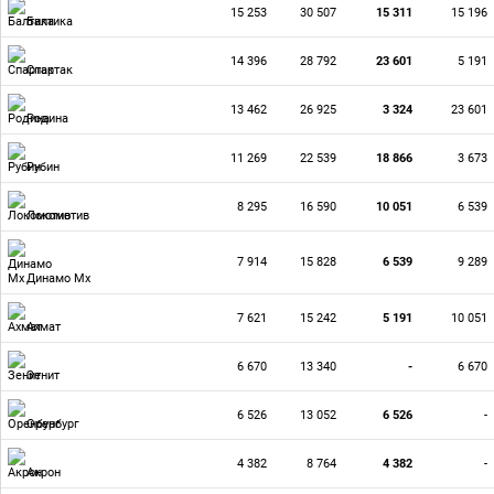
15 253
30 507
15 311
15 196
Балтика
14 396
28 792
23 601
5 191
Спартак
13 462
26 925
3 324
23 601
Родина
11 269
22 539
18 866
3 673
Рубин
8 295
16 590
10 051
6 539
Локомотив
7 914
15 828
6 539
9 289
Динамо Мх
7 621
15 242
5 191
10 051
Ахмат
6 670
13 340
-
6 670
Зенит
6 526
13 052
6 526
-
Оренбург
4 382
8 764
4 382
-
Акрон