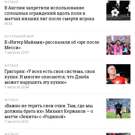
ФУТБОЛ
В Англии запретили использование
сплошных ограждений вдоль поля в
матчах низших лиг после смерти игрока
00:32
ОСТАЛЬНОЙ МИР
В «Интер Майами» рассказали об «эре после
Месси»
7 августа 23:37
ФУТБОЛ
Григорян: «У всех есть своя система, своя
кухня. И многие опасаются, что Дзюба
может нарушить эту кухню»
7 августа 22:44
ФУТБОЛ
«Важно не терять свои очки. Там, где мы
должны брать их». Михаил Кержаков — о
матче «Зенита» с «Родиной»
7 августа 22:31
ФУТБОЛ