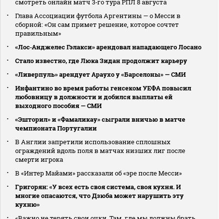
смотреть онлайн матч 3‑го тура РПЛ 8 августа
Глава Ассоциации футбола Аргентины — о Месси в
сборной: «Он сам примет решение, которое сочтет
правильным»
«Лос‑Анджелес Гэлакси» арендовал нападающего Лосано
Стало известно, где Люка Зидан продолжит карьеру
«Ливерпуль» арендует Араухо у «Барселоны» — СМИ
Инфантино во время работы генсеком УЕФА повысил
любовницу в должности и добился выплаты ей
выходного пособия — СМИ
«Эшторил» и «Фамаликау» сыграли вничью в матче
чемпионата Португалии
В Англии запретили использование сплошных
ограждений вдоль поля в матчах низших лиг после
смерти игрока
В «Интер Майами» рассказали об «эре после Месси»
Григорян: «У всех есть своя система, своя кухня. И
многие опасаются, что Дзюба может нарушить эту
кухню»
«Важно не терять свои очки. Там, где мы должны брать