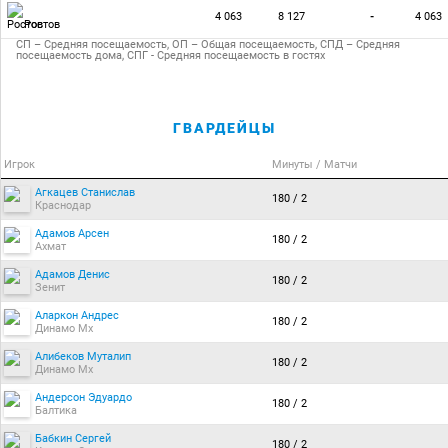
4 063
8 127
-
4 063
Ростов
СП – Средняя посещаемость, ОП – Общая посещаемость, СПД – Средняя
посещаемость дома, СПГ - Средняя посещаемость в гостях
ГВАРДЕЙЦЫ
Игрок
Минуты / Матчи
Агкацев Станислав
180 / 2
Краснодар
Адамов Арсен
180 / 2
Ахмат
Адамов Денис
180 / 2
Зенит
Аларкон Андрес
180 / 2
Динамо Мх
Алибеков Муталип
180 / 2
Динамо Мх
Андерсон Эдуардо
180 / 2
Балтика
Бабкин Сергей
180 / 2