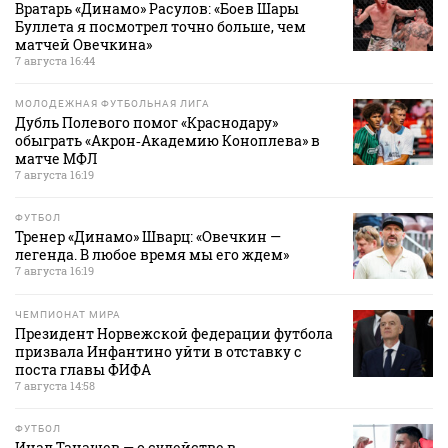
Вратарь «Динамо» Расулов: «Боев Шары
Буллета я посмотрел точно больше, чем
матчей Овечкина»
7 августа 16:44
МОЛОДЕЖНАЯ ФУТБОЛЬНАЯ ЛИГА
Дубль Полевого помог «Краснодару»
обыграть «Акрон‑Академию Коноплева» в
матче МФЛ
7 августа 16:19
ФУТБОЛ
Тренер «Динамо» Шварц: «Овечкин —
легенда. В любое время мы его ждем»
7 августа 16:19
ЧЕМПИОНАТ МИРА
Президент Норвежской федерации футбола
призвала Инфантино уйти в отставку с
поста главы ФИФА
7 августа 14:58
ФУТБОЛ
Инал Танашев — о судействе в