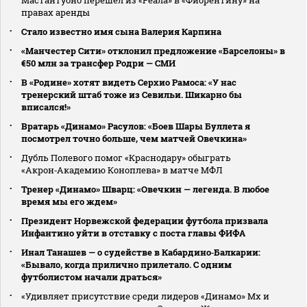
Мастантуоно перешел из «Реала» в «Фиорентину» на
правах аренды
Стало известно имя сына Валерия Карпина
«Манчестер Сити» отклонил предложение «Барселоны» в
€50 млн за трансфер Родри — СМИ
В «Родине» хотят видеть Серхио Рамоса: «У нас
тренерский штаб тоже из Севильи. Шикарно бы
вписался!»
Вратарь «Динамо» Расулов: «Боев Шары Буллета я
посмотрел точно больше, чем матчей Овечкина»
Дубль Полевого помог «Краснодару» обыграть
«Акрон‑Академию Коноплева» в матче МФЛ
Тренер «Динамо» Шварц: «Овечкин — легенда. В любое
время мы его ждем»
Президент Норвежской федерации футбола призвала
Инфантино уйти в отставку с поста главы ФИФА
Инал Танашев — о судействе в Кабардино‑Балкарии:
«Бывало, когда прилично прилетало. С одним
футболистом начали драться»
«Удивляет присутствие среди лидеров «Динамо» Мх и