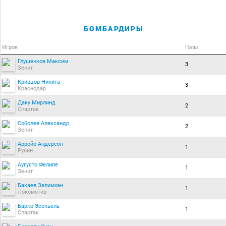
БОМБАРДИРЫ
Игрок
Голы
Глушенков Максим
3
Зенит
Кривцов Никита
3
Краснодар
Даку Мирлинд
2
Спартак
Соболев Александр
2
Зенит
Арройо Андерсон
1
Рубин
Аугусто Фелипе
1
Зенит
Бакаев Зелимхан
1
Локомотив
Барко Эсекьель
1
Спартак