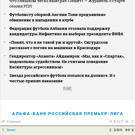
что слишком легко выиграл «Зенит» — Журавель о старте
сезона РПЛ
Футболисту сборной Англии Тони предъявлено
обвинение в нападении в клубе
Федерация футбола Албании отозвала поддержку
кандидатуры Инфантино на выборах президента ФИФА
«Понял, что я не такой уж и крутой». Сигурдссон
рассказал о погоне на машинах в Краснодаре
Гендиректор «Ахмата» Айдамиров: «Мы, как и «Спартак»,
недовольны судейством. Не считаем поведение
Касинтуры агрессивным»
Звезда российского футбола попался на допинге. И с
честью принял наказание
ЕЩЕ
АЛЬФА-БАНК РОССИЙСКАЯ ПРЕМЬЕР-ЛИГА
№
Команда
И
В/Н/П
М
О
1
Зенит
2
2/0/0
8-0
6