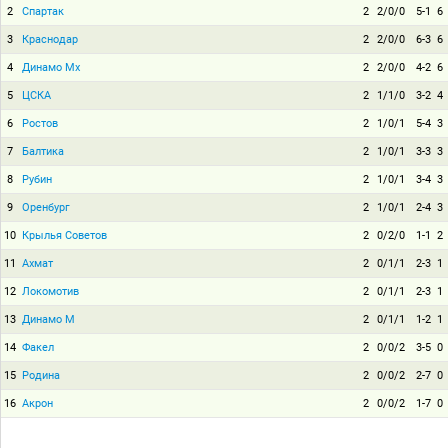
2
Спартак
2
2/0/0
5-1
6
3
Краснодар
2
2/0/0
6-3
6
4
Динамо Мх
2
2/0/0
4-2
6
5
ЦСКА
2
1/1/0
3-2
4
6
Ростов
2
1/0/1
5-4
3
7
Балтика
2
1/0/1
3-3
3
8
Рубин
2
1/0/1
3-4
3
9
Оренбург
2
1/0/1
2-4
3
10
Крылья Советов
2
0/2/0
1-1
2
11
Ахмат
2
0/1/1
2-3
1
12
Локомотив
2
0/1/1
2-3
1
13
Динамо М
2
0/1/1
1-2
1
14
Факел
2
0/0/2
3-5
0
15
Родина
2
0/0/2
2-7
0
16
Акрон
2
0/0/2
1-7
0