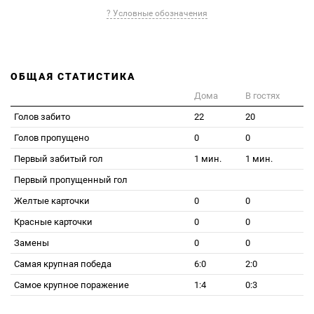
? Условные обозначения
ОБЩАЯ СТАТИСТИКА
Дома
В гостях
Голов забито
22
20
Голов пропущено
0
0
Первый забитый гол
1 мин.
1 мин.
Первый пропущенный гол
Желтые карточки
0
0
Красные карточки
0
0
Замены
0
0
Самая крупная победа
6:0
2:0
Самое крупное поражение
1:4
0:3