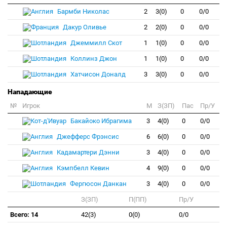
Бармби Николас
2
3(0)
0
0/0
Дакур Оливье
2
2(0)
0
0/0
Джеммилл Скот
1
1(0)
0
0/0
Коллинз Джон
1
1(0)
0
0/0
Хатчисон Доналд
3
3(0)
0
0/0
Нападающие
№
Игрок
M
З(ЗП)
Пас
Пр/У
Бакайоко Ибрагима
3
4(0)
0
0/0
Джефферс Фрэнсис
6
6(0)
0
0/0
Кадамартери Дэнни
3
4(0)
0
0/0
Кэмпбелл Кевин
4
9(0)
0
0/0
Фергюсон Данкан
3
4(0)
0
0/0
З(ЗП)
П(ПП)
Пр/У
Всего: 14
42(3)
0(0)
0/0