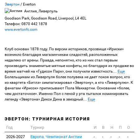
Эвертон
/ Everton
Англия, Ливерпуль
Goodison Park, Goodison Road, Liverpool, L4 4EL
Телефон: 0870 442 1878
www.evertonfc.com
Клуб основан 1878 году. По версии историков, прозвище «Ириски»
возникло благодаря магазинчикам сладостей, расположенных
недалеко от арены. Правда, непонятно, кто из них стал первым
производить знаменитые мятные конфеты, но благодаря их продаже во
время матчей на «Гудисон Парк», они получили известность
…
Еще
Болельщикам из Ливерпуля более полувека не дает покоя вопрос, кто
из квартета «Битлз» симпатизировал «Эвертону», а кто «Ливерпулю». К
фанатам «Ирисок» приписывают Пола Маккартни. Основание «более,
чем достаточное». Именно Пол с пеной у рта пытался номинировать
легенду «Эвертона» Дикси Дина в звездный
…
Еще
ЭВЕРТОН: ТУРНИРНАЯ ИСТОРИЯ
Год
Турнир
И
В
Н
П
О
2026-2027
Европа. Чемпионат Англии
-
-
-
-
-