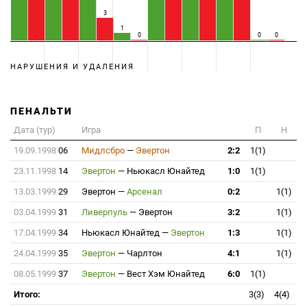
3
1
0
0
0
НАРУШЕНИЯ И УДАЛЕНИЯ
ПЕНАЛЬТИ
Дата (тур)
Игра
П
Н
19.09.1998
06
Мидлсбро
—
Эвертон
2:2
1(1)
23.11.1998
14
Эвертон
—
Ньюкасл Юнайтед
1:0
1(1)
13.03.1999
29
Эвертон
—
Арсенал
0:2
1(1)
03.04.1999
31
Ливерпуль
—
Эвертон
3:2
1(1)
17.04.1999
34
Ньюкасл Юнайтед
—
Эвертон
1:3
1(1)
24.04.1999
35
Эвертон
—
Чарлтон
4:1
1(1)
08.05.1999
37
Эвертон
—
Вест Хэм Юнайтед
6:0
1(1)
Итого:
3(3)
4(4)