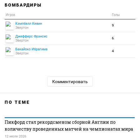
БОМБАРДИРЫ
Игрок
Голы
Кэмпбелл Кевин
9
Эвертон
Джефферс Фрэнсис
6
Эвертон
Бакайоко Ибрагима
4
Эвертон
Комментировать
ПО ТЕМЕ
Пикфорд стал рекордсменом сборной Англии по
количеству проведенных матчей на чемпионатах мира
12 июля 2026