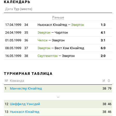
КАЛЕНДАРЬ
Дата
Тур (место)
Раньше
17.04.1999
34
Ньюкасл Юнайтед
—
Эвертон
1:3
24.04.1999
35
Эвертон
—
Чарлтон
4:1
01.05.1999
36
Челси
—
Эвертон
3:1
08.05.1999
37
Эвертон
—
Вест Хэм Юнайтед
6:0
16.05.1999
38
Саутгемптон
—
Эвертон
2:0
ТУРНИРНАЯ ТАБЛИЦА
№
Команда
И
О
1
Манчестер Юнайтед
38
79
...
12
Шеффилд Уэнсдей
38
46
13
Ньюкасл Юнайтед
38
46