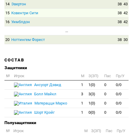
14
Эвертон
38
43
15
Ковентри Сити
38
42
16
Уимблдон
38
42
...
20
Ноттингем Форест
38
30
СОСТАВ
Защитники
№
Игрок
M
З(ЗП)
Пас
Пр/У
Ансуорт Дэвид
1
1(0)
0
0/0
Болл Майкл
3
3(3)
0
0/0
Матерацци Марко
1
1(0)
0
0/0
Шорт Крэйг
1
0(0)
0
0/0
Полузащитники
№
Игрок
M
З(ЗП)
Пас
Пр/У