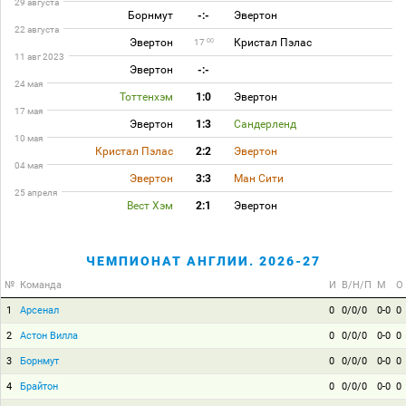
29 августа
Борнмут
-:-
Эвертон
22 августа
Эвертон
Кристал Пэлас
00
17
11 авг 2023
Эвертон
-:-
24 мая
Тоттенхэм
1:0
Эвертон
17 мая
Эвертон
1:3
Сандерленд
10 мая
Кристал Пэлас
2:2
Эвертон
04 мая
Эвертон
3:3
Ман Сити
25 апреля
Вест Хэм
2:1
Эвертон
ЧЕМПИОНАТ АНГЛИИ. 2026-27
№
Команда
И
В/Н/П
М
О
1
Арсенал
0
0/0/0
0-0
0
2
Астон Вилла
0
0/0/0
0-0
0
3
Борнмут
0
0/0/0
0-0
0
4
Брайтон
0
0/0/0
0-0
0