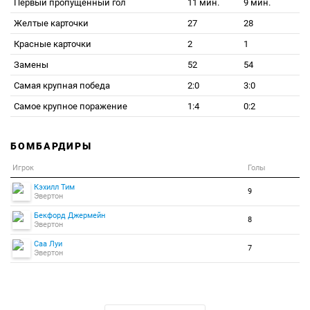
Первый пропущенный гол
11 мин.
9 мин.
Желтые карточки
27
28
Красные карточки
2
1
Замены
52
54
Самая крупная победа
2:0
3:0
Самое крупное поражение
1:4
0:2
БОМБАРДИРЫ
Игрок
Голы
Кэхилл Тим
9
Эвертон
Бекфорд Джермейн
8
Эвертон
Саа Луи
7
Эвертон