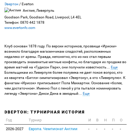
Эвертон
/ Everton
Англия, Ливерпуль
Goodison Park, Goodison Road, Liverpool, L4 4EL
Телефон: 0870 442 1878
www.evertonfc.com
Клуб основан 1878 году. По версии историков, прозвище «Ириски»
возникло благодаря магазинчикам сладостей, расположенных
недалеко от арены. Правда, непонятно, кто из них стал первым
производить знаменитые мятные конфеты, но благодаря их продаже во
время матчей на «Гудисон Парк», они получили известность
…
Еще
Болельщикам из Ливерпуля более полувека не дает покоя вопрос, кто
из квартета «Битлз» симпатизировал «Эвертону», а кто «Ливерпулю». К
фанатам «Ирисок» приписывают Пола Маккартни. Основание «более,
чем достаточное». Именно Пол с пеной у рта пытался номинировать
легенду «Эвертона» Дикси Дина в звездный
…
Еще
ЭВЕРТОН: ТУРНИРНАЯ ИСТОРИЯ
Год
Турнир
И
В
Н
П
О
2026-2027
Европа. Чемпионат Англии
-
-
-
-
-