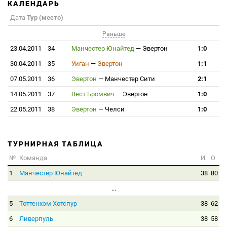
КАЛЕНДАРЬ
Дата
Тур (место)
Раньше
23.04.2011
34
Манчестер Юнайтед
—
Эвертон
1:0
30.04.2011
35
Уиган
—
Эвертон
1:1
07.05.2011
36
Эвертон
—
Манчестер Сити
2:1
14.05.2011
37
Вест Бромвич
—
Эвертон
1:0
22.05.2011
38
Эвертон
—
Челси
1:0
ТУРНИРНАЯ ТАБЛИЦА
№
Команда
И
О
1
Манчестер Юнайтед
38
80
...
5
Тоттенхэм Хотспур
38
62
6
Ливерпуль
38
58