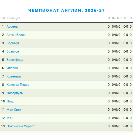
ЧЕМПИОНАТ АНГЛИИ. 2026-27
№
Команда
И
В/Н/П
М
О
1
Арсенал
0
0/0/0
0-0
0
2
Астон Вилла
0
0/0/0
0-0
0
3
Борнмут
0
0/0/0
0-0
0
4
Брайтон
0
0/0/0
0-0
0
5
Брентфорд
0
0/0/0
0-0
0
6
Ипсвич
0
0/0/0
0-0
0
7
Ковентри
0
0/0/0
0-0
0
8
Кристал Пэлас
0
0/0/0
0-0
0
9
Ливерпуль
0
0/0/0
0-0
0
10
Лидс
0
0/0/0
0-0
0
11
Ман Сити
0
0/0/0
0-0
0
12
МЮ
0
0/0/0
0-0
0
13
Ноттингем Форест
0
0/0/0
0-0
0