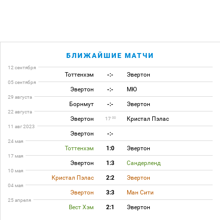
БЛИЖАЙШИЕ МАТЧИ
12 сентября
Тоттенхэм
-:-
Эвертон
05 сентября
Эвертон
-:-
МЮ
29 августа
Борнмут
-:-
Эвертон
22 августа
Эвертон
Кристал Пэлас
00
17
11 авг 2023
Эвертон
-:-
24 мая
Тоттенхэм
1:0
Эвертон
17 мая
Эвертон
1:3
Сандерленд
10 мая
Кристал Пэлас
2:2
Эвертон
04 мая
Эвертон
3:3
Ман Сити
25 апреля
Вест Хэм
2:1
Эвертон