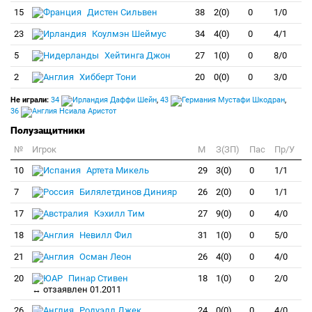
15
Дистен Сильвен
38
2(0)
0
1/0
23
Коулмэн Шеймус
34
4(0)
0
4/1
5
Хейтинга Джон
27
1(0)
0
8/0
2
Хибберт Тони
20
0(0)
0
3/0
Не играли:
34
Даффи Шейн
,
43
Мустафи Шкодран
,
36
Нсиала Аристот
Полузащитники
№
Игрок
M
З(ЗП)
Пас
Пр/У
10
Артета Микель
29
3(0)
0
1/1
7
Билялетдинов Динияр
26
2(0)
0
1/1
17
Кэхилл Тим
27
9(0)
0
4/0
18
Невилл Фил
31
1(0)
0
5/0
21
Осман Леон
26
4(0)
0
4/0
20
Пинар Стивен
18
1(0)
0
2/0
↔ отзаявлен 01.2011
26
Родуэлл Джек
24
0(0)
0
4/0