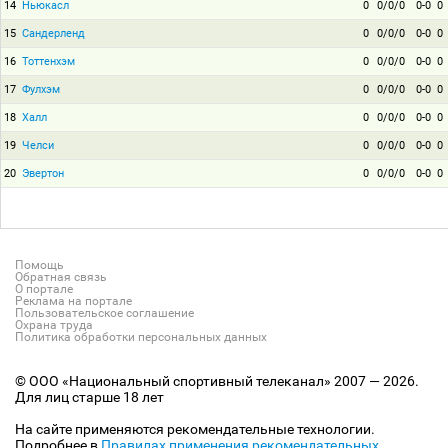
14
Ньюкасл
0
0/0/0
0-0
0
15
Сандерленд
0
0/0/0
0-0
0
16
Тоттенхэм
0
0/0/0
0-0
0
17
Фулхэм
0
0/0/0
0-0
0
18
Халл
0
0/0/0
0-0
0
19
Челси
0
0/0/0
0-0
0
20
Эвертон
0
0/0/0
0-0
0
Помощь
Обратная связь
О портале
Реклама на портале
Пользовательское соглашение
Охрана труда
Политика обработки персональных данных
© ООО «Национальный спортивный телеканал» 2007 — 2026.
Для лиц старше 18 лет
На сайте применяются рекомендательные технологии.
Подробнее в
Правилах применения рекомендательных