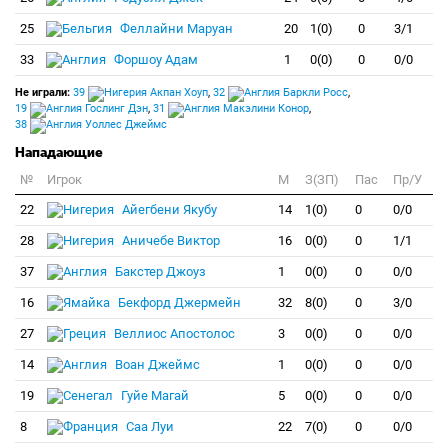
25
Феллайни Маруан
20
1(0)
0
3/1
33
Форшоу Адам
1
0(0)
0
0/0
Не играли:
39
Акпан Хоуп
,
32
Баркли Росс
,
19
Гослинг Дэн
,
31
Макэлини Конор
,
38
Уоллес Джеймс
Нападающие
№
Игрок
M
З(ЗП)
Пас
Пр/У
22
Айегбени Якубу
14
1(0)
0
0/0
28
Аничебе Виктор
16
0(0)
0
1/1
37
Бакстер Джоуз
1
0(0)
0
0/0
16
Бекфорд Джермейн
32
8(0)
0
3/0
27
Веллиос Апостолос
3
0(0)
0
0/0
14
Воан Джеймс
1
0(0)
0
0/0
19
Гуйе Магай
5
0(0)
0
0/0
8
Саа Луи
22
7(0)
0
0/0