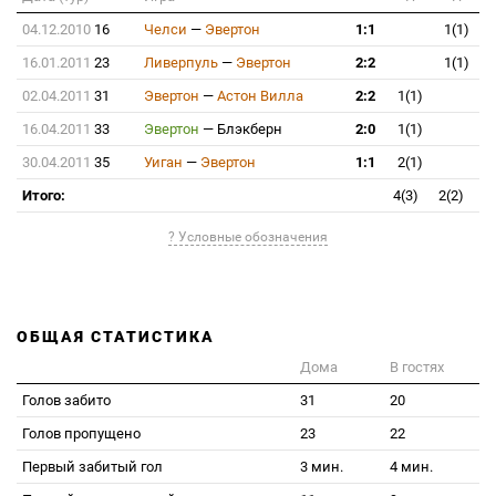
04.12.2010
16
Челси
—
Эвертон
1:1
1(1)
16.01.2011
23
Ливерпуль
—
Эвертон
2:2
1(1)
02.04.2011
31
Эвертон
—
Астон Вилла
2:2
1(1)
16.04.2011
33
Эвертон
—
Блэкберн
2:0
1(1)
30.04.2011
35
Уиган
—
Эвертон
1:1
2(1)
Итого:
4(3)
2(2)
? Условные обозначения
ОБЩАЯ СТАТИСТИКА
Дома
В гостях
Голов забито
31
20
Голов пропущено
23
22
Первый забитый гол
3 мин.
4 мин.