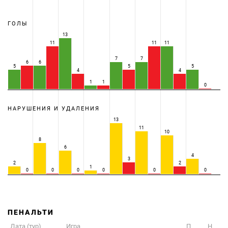
ГОЛЫ
13
11
11
11
7
7
6
6
5
5
5
4
4
1
1
0
НАРУШЕНИЯ И УДАЛЕНИЯ
13
11
10
8
6
4
3
2
2
1
0
0
0
0
0
0
ПЕНАЛЬТИ
Дата (тур)
Игра
П
Н