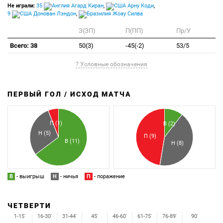
Не играли:
35
Агард Киран
,
Арну Коди
,
9
Донован Лэндон
,
Жоау Силва
З(ЗП)
П(ПП)
Пр/У
Всего: 38
50(3)
-45(-2)
53/5
? Условные обозначения
ПЕРВЫЙ ГОЛ / ИСХОД МАТЧА
З
П
П (1)
В (2)
Н (5)
П (9)
В (11)
Н (8)
В
- выигрыш
Н
- ничья
П
- поражение
ЧЕТВЕРТИ
1-15'
16-30'
31-44'
45'
46-60'
61-75'
76-89'
90'