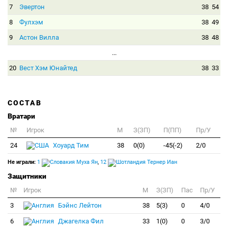
7
Эвертон
38
54
8
Фулхэм
38
49
9
Астон Вилла
38
48
...
20
Вест Хэм Юнайтед
38
33
СОСТАВ
Вратари
№
Игрок
M
З(ЗП)
П(ПП)
Пр/У
24
Хоуард Тим
38
0(0)
-45(-2)
2/0
Не играли:
1
Муха Ян
,
12
Тернер Иан
Защитники
№
Игрок
M
З(ЗП)
Пас
Пр/У
3
Бэйнс Лейтон
38
5(3)
0
4/0
6
Джагелка Фил
33
1(0)
0
3/0