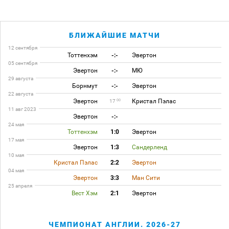
БЛИЖАЙШИЕ МАТЧИ
12 сентября
Тоттенхэм
-:-
Эвертон
05 сентября
Эвертон
-:-
МЮ
29 августа
Борнмут
-:-
Эвертон
22 августа
Эвертон
Кристал Пэлас
00
17
11 авг 2023
Эвертон
-:-
24 мая
Тоттенхэм
1:0
Эвертон
17 мая
Эвертон
1:3
Сандерленд
10 мая
Кристал Пэлас
2:2
Эвертон
04 мая
Эвертон
3:3
Ман Сити
25 апреля
Вест Хэм
2:1
Эвертон
ЧЕМПИОНАТ АНГЛИИ. 2026-27