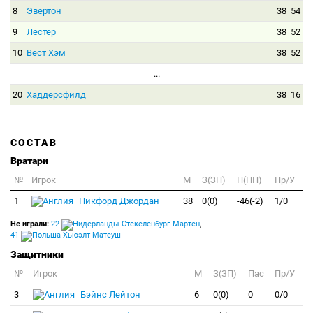
8
Эвертон
38
54
9
Лестер
38
52
10
Вест Хэм
38
52
...
20
Хаддерсфилд
38
16
СОСТАВ
Вратари
№
Игрок
M
З(ЗП)
П(ПП)
Пр/У
1
Пикфорд Джордан
38
0(0)
-46(-2)
1/0
Не играли:
22
Стекеленбург Мартен
,
41
Хьюэлт Матеуш
Защитники
№
Игрок
M
З(ЗП)
Пас
Пр/У
3
Бэйнс Лейтон
6
0(0)
0
0/0