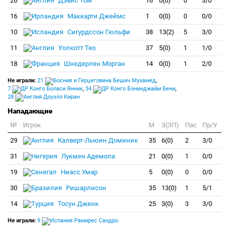
26
Дэвис Том
16
0(0)
0
3/0
16
Маккарти Джеймс
1
0(0)
0
0/0
10
Сигурдссон Гюльфи
38
13(2)
5
3/0
11
Уолкотт Тео
37
5(0)
1
1/0
18
Шнедерлен Морган
14
0(0)
1
2/0
Не играли:
21
Бешич Мухамед
,
7
Боласи Янник
,
34
Бэнинджайм Бени
,
28
Доуэлл Киран
Нападающие
№
Игрок
M
З(ЗП)
Пас
Пр/У
29
Калверт-Льюин Доминик
35
6(0)
2
3/0
31
Лукмен Адемола
21
0(0)
1
0/0
19
Ниасс Умар
5
0(0)
0
0/0
30
Ришарлисон
35
13(0)
1
5/1
14
Тосун Дженк
25
3(0)
3
3/0
Не играли:
9
Рамирес Сандро