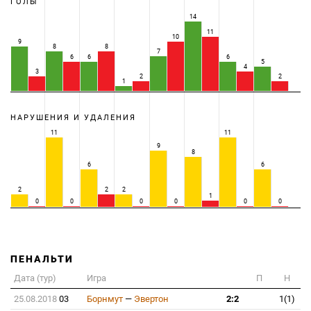
ГОЛЫ
14
11
10
9
8
8
7
6
6
6
5
4
3
2
2
1
НАРУШЕНИЯ И УДАЛЕНИЯ
11
11
9
8
6
6
2
2
2
1
0
0
0
0
0
0
ПЕНАЛЬТИ
Дата (тур)
Игра
П
Н
25.08.2018
03
Борнмут
—
Эвертон
2:2
1(1)