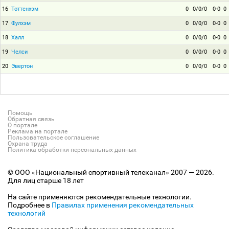
16
Тоттенхэм
0
0/0/0
0-0
0
17
Фулхэм
0
0/0/0
0-0
0
18
Халл
0
0/0/0
0-0
0
19
Челси
0
0/0/0
0-0
0
20
Эвертон
0
0/0/0
0-0
0
Помощь
Обратная связь
О портале
Реклама на портале
Пользовательское соглашение
Охрана труда
Политика обработки персональных данных
© ООО «Национальный спортивный телеканал» 2007 — 2026.
Для лиц старше 18 лет
На сайте применяются рекомендательные технологии.
Подробнее в
Правилах применения рекомендательных
технологий