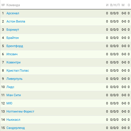
№
Команда
И
В/Н/П
М
О
1
Арсенал
0
0/0/0
0-0
0
2
Астон Вилла
0
0/0/0
0-0
0
3
Борнмут
0
0/0/0
0-0
0
4
Брайтон
0
0/0/0
0-0
0
5
Брентфорд
0
0/0/0
0-0
0
6
Ипсвич
0
0/0/0
0-0
0
7
Ковентри
0
0/0/0
0-0
0
8
Кристал Пэлас
0
0/0/0
0-0
0
9
Ливерпуль
0
0/0/0
0-0
0
10
Лидс
0
0/0/0
0-0
0
11
Ман Сити
0
0/0/0
0-0
0
12
МЮ
0
0/0/0
0-0
0
13
Ноттингем Форест
0
0/0/0
0-0
0
14
Ньюкасл
0
0/0/0
0-0
0
15
Сандерленд
0
0/0/0
0-0
0