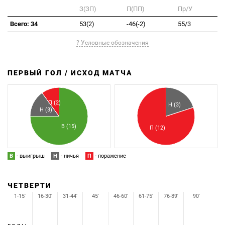
З(ЗП)
П(ПП)
Пр/У
Всего: 34
53(2)
-46(-2)
55/3
? Условные обозначения
ПЕРВЫЙ ГОЛ / ИСХОД МАТЧА
З
П
П (2)
Н (3)
Н (3)
В (15)
П (12)
В
- выигрыш
Н
- ничья
П
- поражение
ЧЕТВЕРТИ
1-15'
16-30'
31-44'
45'
46-60'
61-75'
76-89'
90'