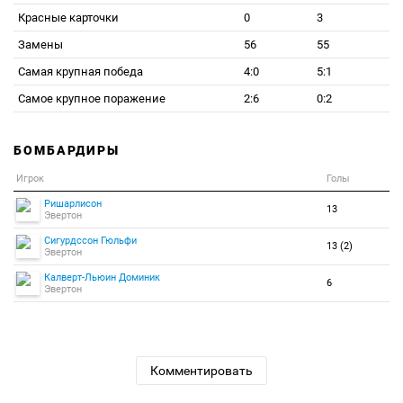
Красные карточки
0
3
Замены
56
55
Самая крупная победа
4:0
5:1
Самое крупное поражение
2:6
0:2
БОМБАРДИРЫ
Игрок
Голы
Ришарлисон
13
Эвертон
Сигурдссон Гюльфи
13 (2)
Эвертон
Калверт-Льюин Доминик
6
Эвертон
Комментировать