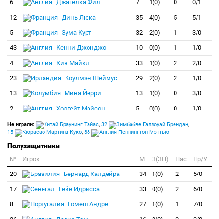
6
Джагелка Фил
7
1(0)
0
0/1
12
Динь Люка
35
4(0)
5
5/1
5
Зума Курт
32
2(0)
1
3/0
43
Кенни Джонджо
10
0(0)
1
1/0
4
Кин Майкл
33
1(0)
2
2/0
23
Коулмэн Шеймус
29
2(0)
2
1/0
13
Мина Йерри
13
1(0)
0
3/0
2
Холгейт Мэйсон
5
0(0)
0
1/0
Не играли:
Браунинг Тайас
,
32
Галлоуэй Брендан
,
15
Мартина Куко
,
38
Пеннингтон Мэттью
Полузащитники
№
Игрок
M
З(ЗП)
Пас
Пр/У
20
Бернард Калдейра
34
1(0)
2
5/0
17
Гейе Идрисса
33
0(0)
2
6/0
8
Гомеш Андре
27
1(0)
1
7/0