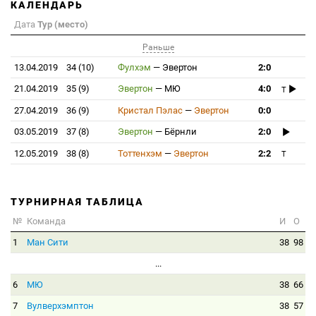
КАЛЕНДАРЬ
Дата
Тур (место)
Раньше
13.04.2019
34 (10)
Фулхэм
—
Эвертон
2:0
21.04.2019
35 (9)
Эвертон
—
МЮ
4:0
T
27.04.2019
36 (9)
Кристал Пэлас
—
Эвертон
0:0
03.05.2019
37 (8)
Эвертон
—
Бёрнли
2:0
12.05.2019
38 (8)
Тоттенхэм
—
Эвертон
2:2
T
ТУРНИРНАЯ ТАБЛИЦА
№
Команда
И
О
1
Ман Сити
38
98
...
6
МЮ
38
66
7
Вулверхэмптон
38
57