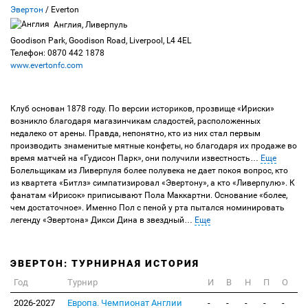
Эвертон
/ Everton
Англия, Ливерпуль
Goodison Park, Goodison Road, Liverpool, L4 4EL
Телефон: 0870 442 1878
www.evertonfc.com
Клуб основан 1878 году. По версии историков, прозвище «Ириски»
возникло благодаря магазинчикам сладостей, расположенных
недалеко от арены. Правда, непонятно, кто из них стал первым
производить знаменитые мятные конфеты, но благодаря их продаже во
время матчей на «Гудисон Парк», они получили известность
…
Еще
Болельщикам из Ливерпуля более полувека не дает покоя вопрос, кто
из квартета «Битлз» симпатизировал «Эвертону», а кто «Ливерпулю». К
фанатам «Ирисок» приписывают Пола Маккартни. Основание «более,
чем достаточное». Именно Пол с пеной у рта пытался номинировать
легенду «Эвертона» Дикси Дина в звездный
…
Еще
ЭВЕРТОН: ТУРНИРНАЯ ИСТОРИЯ
Год
Турнир
И
В
Н
П
О
2026-2027
Европа. Чемпионат Англии
-
-
-
-
-