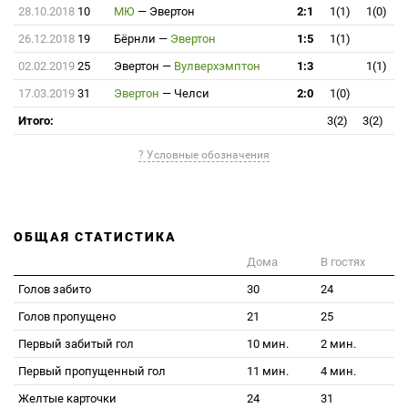
28.10.2018
10
МЮ
—
Эвертон
2:1
1(1)
1(0)
26.12.2018
19
Бёрнли
—
Эвертон
1:5
1(1)
02.02.2019
25
Эвертон
—
Вулверхэмптон
1:3
1(1)
17.03.2019
31
Эвертон
—
Челси
2:0
1(0)
Итого:
3(2)
3(2)
? Условные обозначения
ОБЩАЯ СТАТИСТИКА
Дома
В гостях
Голов забито
30
24
Голов пропущено
21
25
Первый забитый гол
10 мин.
2 мин.
Первый пропущенный гол
11 мин.
4 мин.
Желтые карточки
24
31