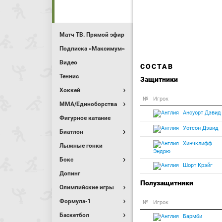
Матч ТВ. Прямой эфир
Подписка «Максимум»
Видео
СОСТАВ
Теннис
Защитники
Хоккей
№
Игрок
MMA/Единоборства
Ансуорт Дэвид
Фигурное катание
Уотсон Дэвид
Биатлон
Хинчклифф
Лыжные гонки
Эндрю
Бокс
Шорт Крэйг
Допинг
Полузащитники
Олимпийские игры
Формула-1
№
Игрок
Баскетбол
Бармби