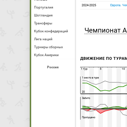
2024-2025
Европа. Че
Португалия
Шотландия
Трансферы
Чемпионат А
Кубок конфедераций
Лига наций
Турниры сборных
Кубок Америки
ДВИЖЕНИЕ ПО ТУРА
Россия
1 тур
5
10
1 место в туре
20
Забито
Пропущено