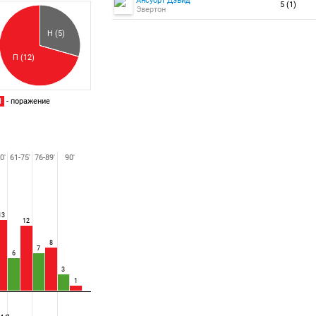
Ансуорт Дэвид
Забитый
5 (1)
Эвертон
Пропущенный
Н (5)
П (12)
П
- поражение
0'
61-75'
76-89'
90'
13
12
8
7
6
3
1