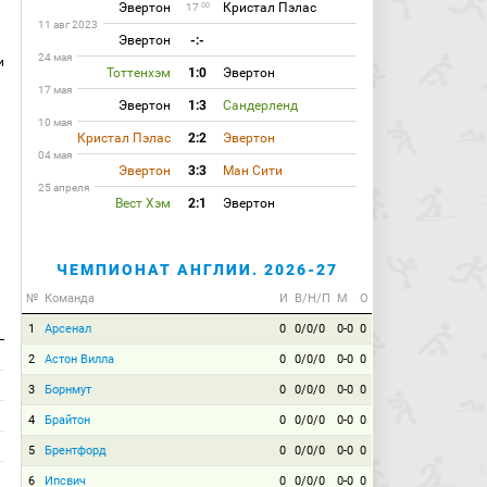
Эвертон
Кристал Пэлас
00
17
11 авг 2023
Эвертон
-:-
24 мая
и
Тоттенхэм
1:0
Эвертон
17 мая
Эвертон
1:3
Сандерленд
10 мая
Кристал Пэлас
2:2
Эвертон
04 мая
Эвертон
3:3
Ман Сити
25 апреля
Вест Хэм
2:1
Эвертон
ЧЕМПИОНАТ АНГЛИИ. 2026-27
№
Команда
И
В/Н/П
М
О
1
Арсенал
0
0/0/0
0-0
0
2
Астон Вилла
0
0/0/0
0-0
0
3
Борнмут
0
0/0/0
0-0
0
4
Брайтон
0
0/0/0
0-0
0
5
Брентфорд
0
0/0/0
0-0
0
6
Ипсвич
0
0/0/0
0-0
0