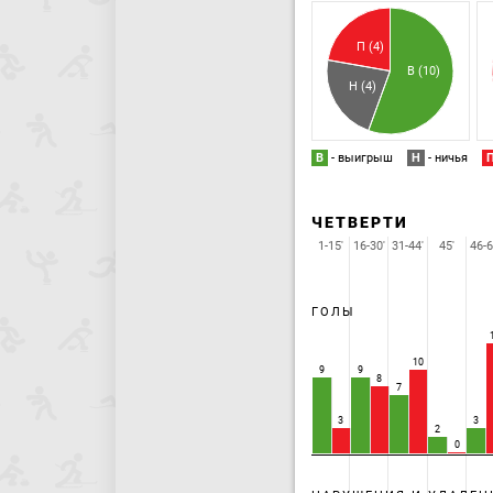
П (4)
В (10)
Н (4)
В
- выигрыш
Н
- ничья
ЧЕТВЕРТИ
1-15'
16-30'
31-44'
45'
46-6
ГОЛЫ
10
9
9
8
7
3
3
2
0