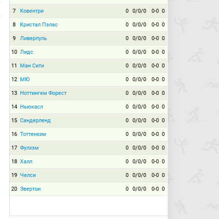
7
Ковентри
0
0/0/0
0-0
0
8
Кристал Пэлас
0
0/0/0
0-0
0
9
Ливерпуль
0
0/0/0
0-0
0
10
Лидс
0
0/0/0
0-0
0
11
Ман Сити
0
0/0/0
0-0
0
12
МЮ
0
0/0/0
0-0
0
13
Ноттингем Форест
0
0/0/0
0-0
0
14
Ньюкасл
0
0/0/0
0-0
0
15
Сандерленд
0
0/0/0
0-0
0
16
Тоттенхэм
0
0/0/0
0-0
0
17
Фулхэм
0
0/0/0
0-0
0
18
Халл
0
0/0/0
0-0
0
19
Челси
0
0/0/0
0-0
0
20
Эвертон
0
0/0/0
0-0
0