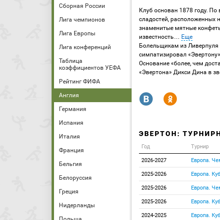
Сборная России
Клуб основан 1878 году. По
сладостей, расположенных н
Лига чемпионов
знаменитые мятные конфеты,
Лига Европы
известность
…
Еще
Болельщикам из Ливерпуля б
Лига конференций
симпатизировал «Эвертону»
Таблица
Основание «более, чем дост
коэффициентов УЕФА
«Эвертона» Дикси Дина в з
Рейтинг ФИФА
Англия
R
Y
Германия
Испания
ЭВЕРТОН: ТУРНИР
Италия
Год
Турнир
Франция
2026-2027
Европа. Че
Бельгия
2025-2026
Европа. Ку
Белоруссия
2025-2026
Европа. Че
Греция
2025-2026
Европа. Ку
Нидерланды
2024-2025
Европа. Ку
Польша