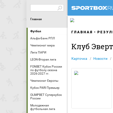
Главная
Футбол
ГЛАВНАЯ
РЕЗУЛ
Альфа-Банк РПЛ
Клуб Эвер
Чемпионат мира
Лига ПАРИ
Карточка
Новости
LEON-Вторая лига
FONBET Кубок России
по футболу сезона
2026-2027 гг.
Чемпионат Европы
Кубок PARI Премьер
OLIMPBET Суперкубок
России
Молодежная
футбольная лига