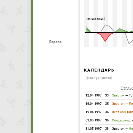
Разница мячей
Европа
КАЛЕНДАРЬ
Дата
Тур (место)
Раньш
12.04.1997
33
Эвертон
—
То
16.04.1997
35
Эвертон
—
Ли
19.04.1997
34
Вест Хэм Юн
03.05.1997
36
Сандерленд
11.05.1997
38
Эвертон
—
Че