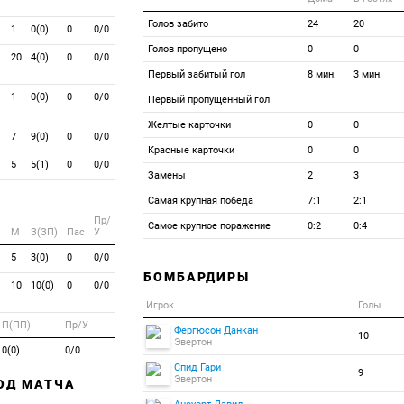
Голов забито
24
20
1
0(0)
0
0/0
Голов пропущено
0
0
20
4(0)
0
0/0
Первый забитый гол
8 мин.
3 мин.
1
0(0)
0
0/0
Первый пропущенный гол
Желтые карточки
0
0
7
9(0)
0
0/0
Красные карточки
0
0
5
5(1)
0
0/0
Замены
2
3
Самая крупная победа
7:1
2:1
Пр/
Самое крупное поражение
0:2
0:4
M
З(ЗП)
Пас
У
5
3(0)
0
0/0
БОМБАРДИРЫ
10
10(0)
0
0/0
Игрок
Голы
П(ПП)
Пр/У
Фергюсон Данкан
10
Эвертон
0(0)
0/0
Спид Гари
9
Эвертон
ХОД МАТЧА