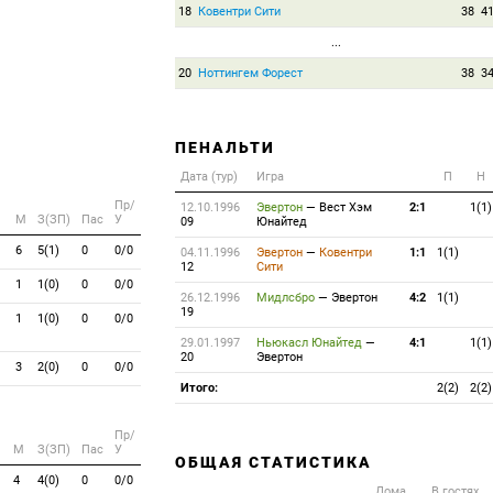
18
Ковентри Сити
38
4
...
20
Ноттингем Форест
38
3
ПЕНАЛЬТИ
Дата (тур)
Игра
П
Н
Пр/
12.10.1996
Эвертон
—
Вест Хэм
2:1
1(1)
M
З(ЗП)
Пас
У
09
Юнайтед
6
5(1)
0
0/0
04.11.1996
Эвертон
—
Ковентри
1:1
1(1)
12
Сити
1
1(0)
0
0/0
26.12.1996
Мидлсбро
—
Эвертон
4:2
1(1)
19
1
1(0)
0
0/0
29.01.1997
Ньюкасл Юнайтед
—
4:1
1(1)
20
Эвертон
3
2(0)
0
0/0
Итого:
2(2)
2(2)
Пр/
M
З(ЗП)
Пас
У
ОБЩАЯ СТАТИСТИКА
4
4(0)
0
0/0
Дома
В гостях