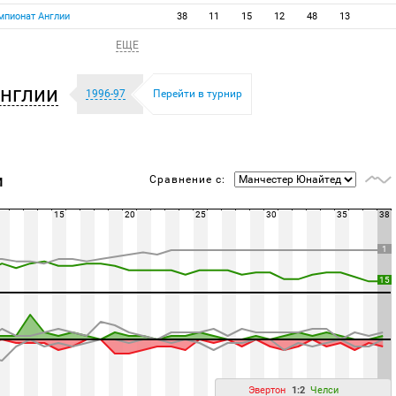
мпионат Англии
38
11
15
12
48
13
ЕЩЕ
нглии
1996-97
Перейти в турнир
Сравнение с:
М
15
20
25
30
35
38
1
15
Эвертон
1:2
Челси