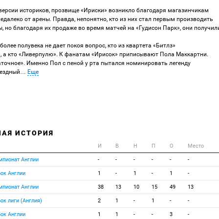
 версии историков, прозвище «Ириски» возникло благодаря магазинчикам
едалеко от арены. Правда, непонятно, кто из них стал первым производить
 но благодаря их продаже во время матчей на «Гудисон Парк», они получил
олее полувека не дает покоя вопрос, кто из квартета «Битлз»
, а кто «Ливерпулю». К фанатам «Ирисок» приписывают Пола Маккартни.
аточное». Именно Пол с пеной у рта пытался номинировать легенду
вездный
…
Еще
НАЯ ИСТОРИЯ
И
В
Н
П
О
Место
мпионат Англии
-
-
-
-
-
-
бок Англии
1
-
1
-
1
-
мпионат Англии
38
13
10
15
49
13
бок лиги (Англия)
2
1
-
1
-
-
бок Англии
1
1
-
-
3
-