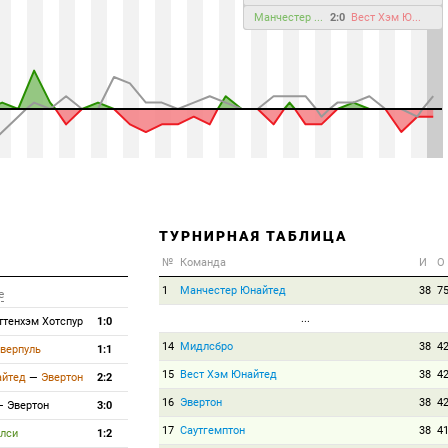
Манчестер ...
2:0
Вест Хэм Ю...
ТУРНИРНАЯ ТАБЛИЦА
№
Команда
И
О
1
Манчестер Юнайтед
38
7
е
...
ттенхэм Хотспур
1:0
14
Мидлсбро
38
4
верпуль
1:1
15
Вест Хэм Юнайтед
38
4
айтед
—
Эвертон
2:2
16
Эвертон
38
4
—
Эвертон
3:0
17
Саутгемптон
38
4
лси
1:2