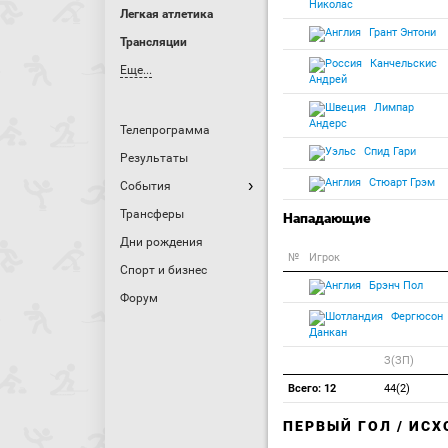
Николас
Легкая атлетика
Грант Энтони
Трансляции
Канчельскис
Еще...
Андрей
Лимпар
Андерс
Телепрограмма
Спид Гари
Результаты
Стюарт Грэм
События
Трансферы
Нападающие
Дни рождения
№
Игрок
Спорт и бизнес
Брэнч Пол
Форум
Фергюсон
Данкан
З(ЗП)
Всего: 12
44(2)
ПЕРВЫЙ ГОЛ / ИС