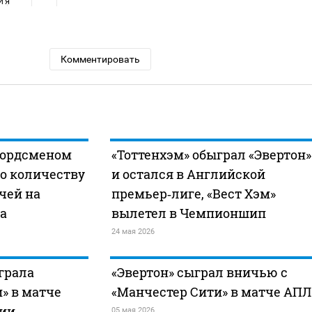
ИЯ
Комментировать
кордсменом
«Тоттенхэм» обыграл «Эвертон»
о количеству
и остался в Английской
чей на
премьер‑лиге, «Вест Хэм»
а
вылетел в Чемпионшип
24 мая 2026
грала
«Эвертон» сыграл вничью с
» в матче
«Манчестер Сити» в матче АПЛ
ии
05 мая 2026