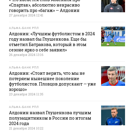
«Спартак», абсолютно некрасиво
говорить про «багаж» — Алдонин
27 декабря 2024 12:41
АЛЬФА-БАНК РПЛ
Алдонин: «Лучшим футболистом в 2024
году назвал бы Глушенкова. Еще бы
отметил Батракова, который в этом
сезоне ярко о себе заявил»
26 декабря 2024 13:16
АЛЬФА-БАНК РПЛ
Алдонин: «Стоит верить, что мы не
потеряем нынешнее поколение
футболистов. Пловцов допускают — уже
хорошо»
23 декабря 2024 11:35
АЛЬФА-БАНК РПЛ
Алдонин назвал Глушенкова лучшим
полузащитником в России по итогам
2024 года
21 декабря 2024 10:22