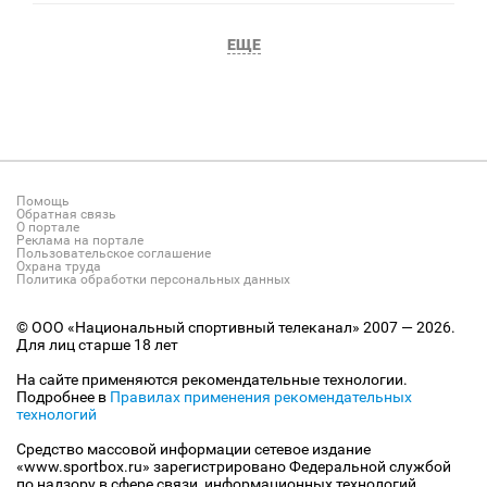
ЕЩЕ
Помощь
Обратная связь
О портале
Реклама на портале
Пользовательское соглашение
Охрана труда
Политика обработки персональных данных
© ООО «Национальный спортивный телеканал» 2007 — 2026.
Для лиц старше 18 лет
На сайте применяются рекомендательные технологии.
Подробнее в
Правилах применения рекомендательных
технологий
Средство массовой информации сетевое издание
«www.sportbox.ru» зарегистрировано Федеральной службой
по надзору в сфере связи, информационных технологий