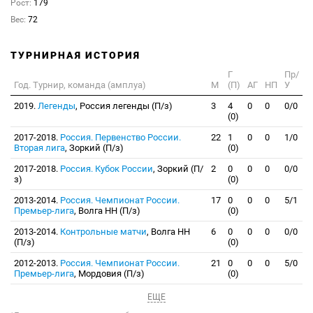
Рост:
179
Вес:
72
ТУРНИРНАЯ ИСТОРИЯ
Г
Пр/
Год. Турнир, команда (амплуа)
М
(П)
АГ
НП
У
2019.
Легенды
, Россия легенды (П/з)
3
4
0
0
0/0
(0)
2017-2018.
Россия. Первенство России.
22
1
0
0
1/0
Вторая лига
, Зоркий (П/з)
(0)
2017-2018.
Россия. Кубок России
, Зоркий (П/
2
0
0
0
0/0
з)
(0)
2013-2014.
Россия. Чемпионат России.
17
0
0
0
5/1
Премьер-лига
, Волга НН (П/з)
(0)
2013-2014.
Контрольные матчи
, Волга НН
6
0
0
0
0/0
(П/з)
(0)
2012-2013.
Россия. Чемпионат России.
21
0
0
0
5/0
Премьер-лига
, Мордовия (П/з)
(0)
ЕЩЕ