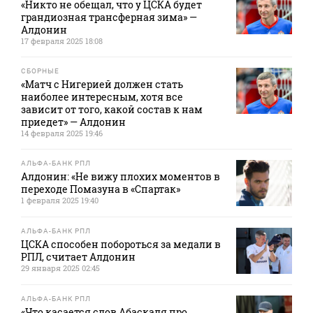
«Никто не обещал, что у ЦСКА будет
грандиозная трансферная зима» —
Алдонин
17 февраля 2025 18:08
СБОРНЫЕ
«Матч с Нигерией должен стать
наиболее интересным, хотя все
зависит от того, какой состав к нам
приедет» — Алдонин
14 февраля 2025 19:46
АЛЬФА-БАНК РПЛ
Алдонин: «Не вижу плохих моментов в
переходе Помазуна в «Спартак»
1 февраля 2025 19:40
АЛЬФА-БАНК РПЛ
ЦСКА способен побороться за медали в
РПЛ, считает Алдонин
29 января 2025 02:45
АЛЬФА-БАНК РПЛ
«Что касается слов Абаскаля про