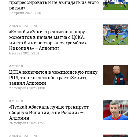
прогрессировать и не выпадать из этого
ритма»
1 апреля 2025 17:06
АЛЬФА-БАНК РПЛ
«Если бы «Зенит» реализовал пару
моментов в начале матча с ЦСКА,
никто бы не восторгался «ромбом»
Николича» — Алдонин
6 марта 2025 22:31
ФУТБОЛ
ЦСКА включится в чемпионскую гонку
РПЛ, только если обыграет «Зенит»,
заявил Алдонин
27 февраля 2025 13:10
ФУТБОЛ
«Пускай Абаскаль лучше тренирует
сборную Испании, а не России» —
Алдонин
26 февраля 2025 17:22
АЛЬФА-БАНК РПЛ