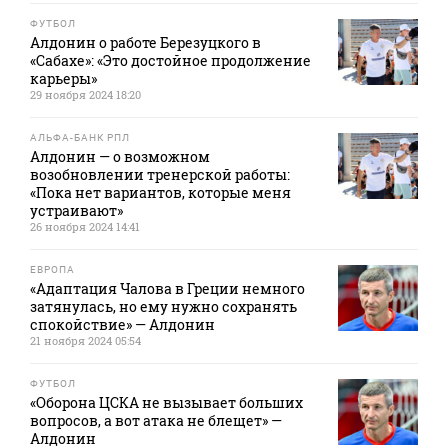
ФУТБОЛ
Алдонин о работе Березуцкого в
«Сабахе»: «Это достойное продолжение
карьеры»
29 ноября 2024 18:20
АЛЬФА-БАНК РПЛ
Алдонин — о возможном
возобновлении тренерской работы:
«Пока нет вариантов, которые меня
устраивают»
26 ноября 2024 14:41
ЕВРОПА
«Адаптация Чалова в Греции немного
затянулась, но ему нужно сохранять
спокойствие» — Алдонин
21 ноября 2024 05:54
ФУТБОЛ
«Оборона ЦСКА не вызывает больших
вопросов, а вот атака не блещет» —
Алдонин