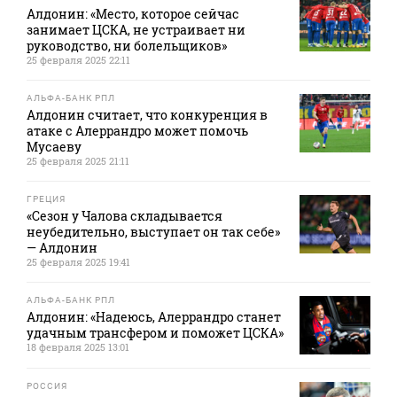
Алдонин: «Место, которое сейчас
занимает ЦСКА, не устраивает ни
руководство, ни болельщиков»
25 февраля 2025 22:11
АЛЬФА-БАНК РПЛ
Алдонин считает, что конкуренция в
атаке с Алеррандро может помочь
Мусаеву
25 февраля 2025 21:11
ГРЕЦИЯ
«Сезон у Чалова складывается
неубедительно, выступает он так себе»
— Алдонин
25 февраля 2025 19:41
АЛЬФА-БАНК РПЛ
Алдонин: «Надеюсь, Алеррандро станет
удачным трансфером и поможет ЦСКА»
18 февраля 2025 13:01
РОССИЯ