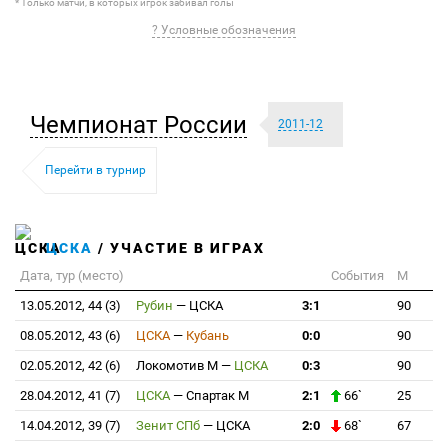
* Только матчи, в которых игрок забивал голы
? Условные обозначения
Чемпионат России
2011-12
Перейти в турнир
ЦСКА
/ УЧАСТИЕ В ИГРАХ
Дата, тур (место)
События
М
13.05.2012, 44 (3)
Рубин
—
ЦСКА
3:1
90
08.05.2012, 43 (6)
ЦСКА
—
Кубань
0:0
90
02.05.2012, 42 (6)
Локомотив М
—
ЦСКА
0:3
90
28.04.2012, 41 (7)
ЦСКА
—
Спартак М
2:1
66`
25
14.04.2012, 39 (7)
Зенит СПб
—
ЦСКА
2:0
68`
67