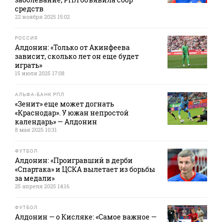
средств
22 ноября 2025 15:02
РОССИЯ
Алдонин: «Только от Акинфеева
зависит, сколько лет он еще будет
играть»
15 июля 2025 17:08
АЛЬФА-БАНК РПЛ
«Зенит» еще может догнать
«Краснодар». У южан непростой
календарь» — Алдонин
8 мая 2025 10:31
ФУТБОЛ
Алдонин: «Проигравший в дерби
«Спартака» и ЦСКА вылетает из борьбы
за медали»
25 апреля 2025 14:16
ФУТБОЛ
Алдонин — о Кисляке: «Самое важное —