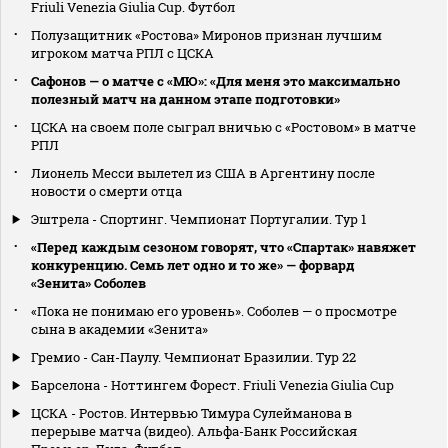
Friuli Venezia Giulia Cup. Футбол
Полузащитник «Ростова» Миронов признан лучшим
игроком матча РПЛ с ЦСКА
Сафонов — о матче с «МЮ»: «Для меня это максимально
полезный матч на данном этапе подготовки»
ЦСКА на своем поле сыграл вничью с «Ростовом» в матче
РПЛ
Лионель Месси вылетел из США в Аргентину после
новости о смерти отца
Эштрела - Спортинг. Чемпионат Португалии. Тур 1
«Перед каждым сезоном говорят, что «Спартак» навяжет
конкуренцию. Семь лет одно и то же» — форвард
«Зенита» Соболев
«Пока не понимаю его уровень». Соболев — о просмотре
сына в академии «Зенита»
Гремио - Сан-Паулу. Чемпионат Бразилии. Тур 22
Барселона - Ноттингем Форест. Friuli Venezia Giulia Cup
ЦСКА - Ростов. Интервью Тимура Сулейманова в
перерыве матча (видео). Альфа-Банк Российская