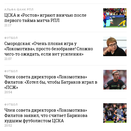
АЛЬФА-БАНК РПЛ
ЦСКА и «Ростов» играют вничью после
первого тайма матча РПЛ
21:17
ФУТБОЛ
Смородская: «Очень плохая игра у
«Локомотива», просто безобразие! Сложно
чего‑то ожидать, если нет усиления»
21:07
ФУТБОЛ
Член совета директоров «Локомотива»
Филатов: «Хотел бы, чтобы Батраков играл в
«ПСЖ»
20:54
ФУТБОЛ
Член совета директоров «Локомотива»
Филатов заявил, что считает Баринова
худшим футболистом ЦСКА
20:52