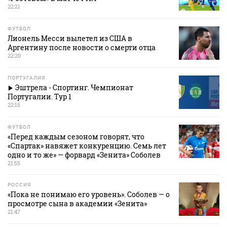
22:21
ФУТБОЛ
Лионель Месси вылетел из США в
Аргентину после новости о смерти отца
22:20
ПОРТУГАЛИЯ
Эштрела - Спортинг. Чемпионат
Португалии. Тур 1
22:15
ФУТБОЛ
«Перед каждым сезоном говорят, что
«Спартак» навяжет конкуренцию. Семь лет
одно и то же» — форвард «Зенита» Соболев
21:55
РОССИЯ
«Пока не понимаю его уровень». Соболев — о
просмотре сына в академии «Зенита»
21:47