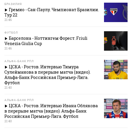
БРАЗИЛИЯ
Гремио - Сан-Паулу. Чемпионат Бразилии.
Тур 22
21:46
ФУТБОЛ
Барселона - Ноттингем Форест. Friuli
Venezia Giulia Cup
21:46
АЛЬФА-БАНК РПЛ
ЦСКА - Ростов. Интервью Тимура
Сулейманова в перерыве матча (видео).
Альфа-Банк Российская Премьер-Лига.
Футбол
21:40
АЛЬФА-БАНК РПЛ
ЦСКА - Ростов. Интервью Ивана Облякова
в перерыве матча (видео). Альфа-Банк
Российская Премьер-Лига. Футбол
21:40