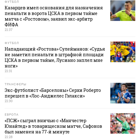
ФУТБОЛ
Казарцев имел основания для назначения
пенальти в ворота ЦСКА в первом тайме
матча с «Ростовом», заявил экс‑арбитр
ФИФА
21:37
ФУТБОЛ
Нападающий «Ростова» Сулейманов: «Судья
не заметил пенальти в штрафной площади
ЦСКА в первом тайме, Лусиано заплел мне
ноги»
21:31
ТРАНСФЕРЫ
Экс‑футболист «Барселоны» Серхи Роберто
перешел в «Лос‑Анджелес Гэлакси»
21:30
ЕВРОПА
«ПСЖ» сыграл вничью с «Манчестер
Юнайтед» в товарищеском матче, Сафонов
был заменен на 77‑й минуте
21:28