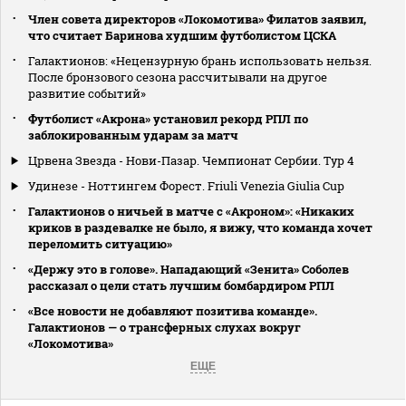
Член совета директоров «Локомотива» Филатов заявил,
что считает Баринова худшим футболистом ЦСКА
Галактионов: «Нецензурную брань использовать нельзя.
После бронзового сезона рассчитывали на другое
развитие событий»
Футболист «Акрона» установил рекорд РПЛ по
заблокированным ударам за матч
Црвена Звезда - Нови-Пазар. Чемпионат Сербии. Тур 4
Удинезе - Ноттингем Форест. Friuli Venezia Giulia Cup
Галактионов о ничьей в матче с «Акроном»: «Никаких
криков в раздевалке не было, я вижу, что команда хочет
переломить ситуацию»
«Держу это в голове». Нападающий «Зенита» Соболев
рассказал о цели стать лучшим бомбардиром РПЛ
«Все новости не добавляют позитива команде».
Галактионов — о трансферных слухах вокруг
«Локомотива»
ЕЩЕ