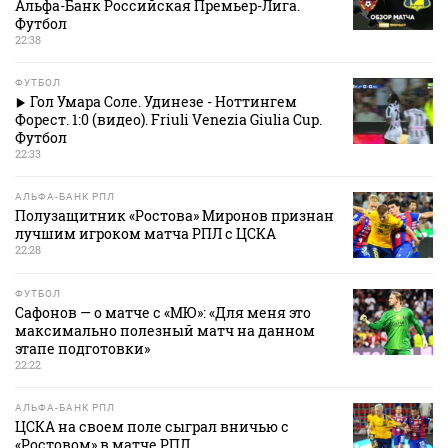
Альфа-Банк Российская Премьер-Лига.
Футбол
22:38
ФУТБОЛ
Гол Умара Соле. Удинезе - Ноттингем
Форест. 1:0 (видео). Friuli Venezia Giulia Cup.
Футбол
22:33
АЛЬФА-БАНК РПЛ
Полузащитник «Ростова» Миронов признан
лучшим игроком матча РПЛ с ЦСКА
22:28
ФУТБОЛ
Сафонов — о матче с «МЮ»: «Для меня это
максимально полезный матч на данном
этапе подготовки»
22:22
АЛЬФА-БАНК РПЛ
ЦСКА на своем поле сыграл вничью с
«Ростовом» в матче РПЛ