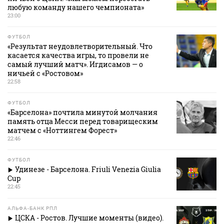
любую команду нашего чемпионата»
23:00
ФУТБОЛ
«Результат неудовлетворительный. Что
касается качества игры, то провели не
самый лучший матч». Игдисамов — о
ничьей с «Ростовом»
22:58
ФУТБОЛ
«Барселона» почтила минутой молчания
память отца Месси перед товарищеским
матчем с «Ноттингем Форест»
22:46
ФУТБОЛ
Удинезе - Барселона. Friuli Venezia Giulia
Cup
22:45
АЛЬФА-БАНК РПЛ
ЦСКА - Ростов. Лучшие моменты (видео).