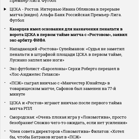
Премьер-Лига. Футбол
ЦСКА - Ростов. Интервью Ивана Облякова в перерыве
матча (видео). Альфа-Банк Российская Премьер-Лига.
Футбол
Казарцев имел основания для назначения пенальти в
ворота ЦСКА в первом тайме матча с «Ростовом», заявил
экс‑арбитр ФИФА
Нападающий «Ростова» Сулейманов: «Судья не заметил
пенальти в штрафной площади ЦСКА в первом тайме,
Лусиано заплел мне ноги»
Экс‑футболист «Барселоны» Серхи Роберто перешел в
«Лос‑Анджелес Гэлакси»
«ПСЖ» сыграл вничью с «Манчестер Юнайтед» в
товарищеском матче, Сафонов был заменен на 77‑й
минуте
ЦСКА и «Ростов» играют вничью после первого тайма
матча РПЛ
Смородская: «Очень плохая игра у «Локомотива», просто
безобразие! Сложно чего‑то ожидать, если нет усиления»
Член совета директоров «Локомотива» Филатов: «Хотел
бы, чтобы Батраков играл в «ПСЖ»