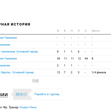
РНАЯ ИСТОРИЯ
И
В
Н
П
О
Место
нат Германии
-
-
-
-
-
-
Германии
-
-
-
-
-
-
а чемпионов. Основной турнир
8
1
1
6
-
-
нат Германии
34
11
11
12
44
8
Германии
2
1
1
-
-
-
а Европы. Основной турнир
12
7
2
3
-
1/4 финала
ЕЩЕ
нии
2016-17
Перейти в турнир
хт Фр. Тренер:
Ковач Нико