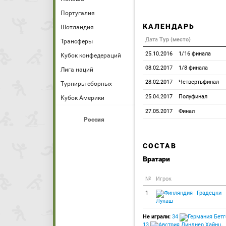
Португалия
КАЛЕНДАРЬ
Шотландия
Дата
Тур (место)
Трансферы
25.10.2016
1/16 финала
Кубок конфедераций
08.02.2017
1/8 финала
Лига наций
28.02.2017
Четвертьфинал
Турниры сборных
25.04.2017
Полуфинал
Кубок Америки
27.05.2017
Финал
Россия
СОСТАВ
Вратари
№
Игрок
1
Градецки
Лукаш
Не играли:
34
Бетг
13
Линднер Хайнц
,