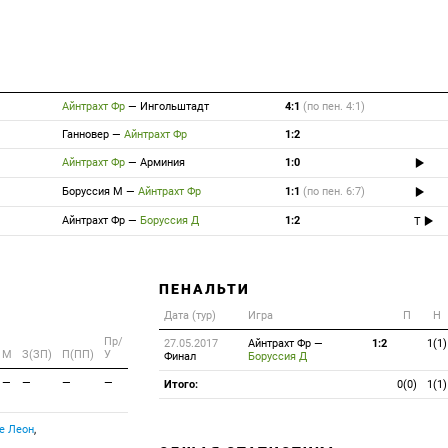
Айнтрахт Фр
—
Ингольштадт
4:1
(по пен. 4:1)
Ганновер
—
Айнтрахт Фр
1:2
Айнтрахт Фр
—
Арминия
1:0
Боруссия М
—
Айнтрахт Фр
1:1
(по пен. 6:7)
Айнтрахт Фр
—
Боруссия Д
1:2
T
ПЕНАЛЬТИ
Дата (тур)
Игра
П
Н
Пр/
27.05.2017
Айнтрахт Фр
—
1:2
1(1)
M
З(ЗП)
П(ПП)
У
Финал
Боруссия Д
—
—
—
—
Итого:
0(0)
1(1)
е Леон
,