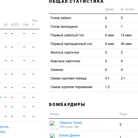
ОБЩАЯ СТАТИСТИКА
Дома
В гостях
Голов забито
6
3
Пр/
M
З(ЗП)
Пас
У
Голов пропущено
2
1
—
—
—
—
Первый забитый гол
6 мин.
16 мин.
Первый пропущенный гол
8 мин.
45 мин.
—
—
—
—
Желтые карточки
5
2
—
—
—
—
Красные карточки
0
0
Замены
6
4
—
—
—
—
Самая крупная победа
4:1
2:1
Самое крупное поражение
1:2
—
—
—
—
б
—
—
—
—
БОМБАРДИРЫ
—
—
—
—
Игрок
Голы
—
—
—
—
Таватха Талеб
2
рсон
,
Айнтрахт Фр
тан
,
Блюм Данни
1