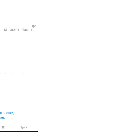
к
Пр/
M
З(ЗП)
Пас
У
—
—
—
—
—
—
—
—
—
—
—
—
ч
—
—
—
—
—
—
—
—
—
—
—
—
яки Энес
,
Люк
(ПП)
Пр/У