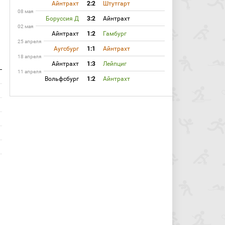
Айнтрахт
2:2
Штутгарт
08 мая
Боруссия Д
3:2
Айнтрахт
02 мая
Айнтрахт
1:2
Гамбург
25 апреля
Аугсбург
1:1
Айнтрахт
18 апреля
Айнтрахт
1:3
Лейпциг
11 апреля
Вольфсбург
1:2
Айнтрахт