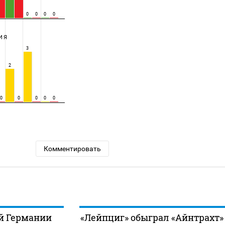
0
0
0
0
ИЯ
3
2
0
0
0
0
0
Комментировать
й Германии
«Лейпциг» обыграл «Айнтрахт»