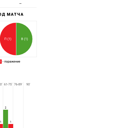
—
ХОД МАТЧА
Забитый
Пропущенный
П (1)
В (1)
П
- поражение
0'
61-75'
76-89'
90'
2
1
1