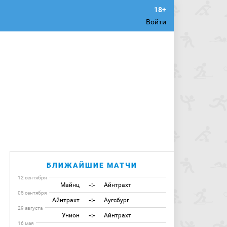
Войти
БЛИЖАЙШИЕ МАТЧИ
12 сентября
Майнц
-:-
Айнтрахт
05 сентября
Айнтрахт
-:-
Аугсбург
29 августа
Унион
-:-
Айнтрахт
16 мая