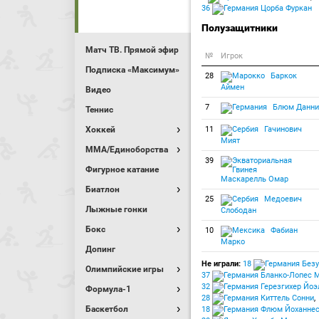
36
Цорба Фуркан
Полузащитники
Матч ТВ. Прямой эфир
№
Игрок
Подписка «Максимум»
28
Баркок
Аймен
Видео
7
Блюм Данни
Теннис
Хоккей
11
Гачинович
Мият
MMA/Единоборства
39
Фигурное катание
Маскарелль Омар
Биатлон
25
Медоевич
Лыжные гонки
Слободан
Бокс
10
Фабиан
Марко
Допинг
Не играли:
18
Безу
Олимпийские игры
37
Бланко-Лопес 
32
Герезгихер Йоэ
Формула-1
28
Киттель Сонни
,
Баскетбол
18
Флюм Йоханне