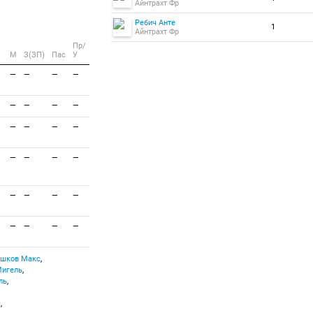
Айнтрахт Фр
Ребич Анте
1
Айнтрахт Фр
Пр/
M
З(ЗП)
Пас
У
—
—
—
—
—
—
—
—
—
—
—
—
—
—
—
—
—
—
—
—
—
—
—
—
шков Макс
,
Мигель
,
ль
,
с
,