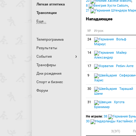
20
Хасебе Макото
,
Легкая атлетика
8
Хусти Саболч
,
21
Штендера Мар
Трансляции
Нападающие
Еще...
№
Игрок
Телепрограмма
24
Вольф
Мариус
Результаты
14
Майер
События
Александер
Трансферы
17
Ребич Анте
Дни рождения
9
Сеферови
Харис
Спорт и бизнес
30
Тарашай
Форум
Шани
31
Хргота
Бранимир
Не играли:
38
Бунь
30
Кастайнос 
З(ЗП)
П