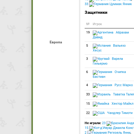
33
Цуммак Янник
Защитники
№
Игрок
19
Абрахам
Давид
Европа
5
Вальехо
Хесус
3
Варела
Гильермо
6
Очипка
Бастиан
4
Русс Марко
33
Таватха Тале
15
Хектор Майкл
22
Чандлер Тимоти
Не играли:
23
Анде
15
Джакпа Конс
2
Регезель Янни
,