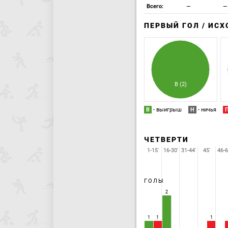
Всего:
—
—
ПЕРВЫЙ ГОЛ / ИС
В (2)
В
- выигрыш
Н
- ничья
ЧЕТВЕРТИ
1-15'
16-30'
31-44'
45'
46-6
ГОЛЫ
2
1
1
1