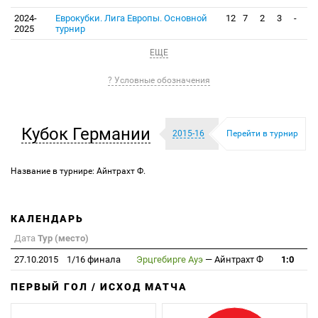
2024-
Еврокубки. Лига Европы. Основной
12
7
2
3
-
2025
турнир
ЕЩЕ
? Условные обозначения
Кубок Германии
2015-16
Перейти в турнир
Название в турнире: Айнтрахт Ф.
КАЛЕНДАРЬ
Дата
Тур (место)
27.10.2015
1/16 финала
Эрцгебирге Ауэ
—
Айнтрахт Ф
1:0
ПЕРВЫЙ ГОЛ / ИСХОД МАТЧА
З