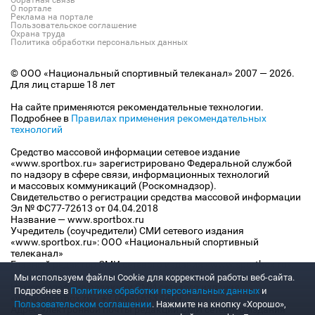
Обратная связь
О портале
Реклама на портале
Пользовательское соглашение
Охрана труда
Политика обработки персональных данных
© ООО «Национальный спортивный телеканал» 2007 — 2026.
Для лиц старше 18 лет
На сайте применяются рекомендательные технологии.
Подробнее в
Правилах применения рекомендательных
технологий
Средство массовой информации сетевое издание
«www.sportbox.ru» зарегистрировано Федеральной службой
по надзору в сфере связи, информационных технологий
и массовых коммуникаций (Роскомнадзор).
Свидетельство о регистрации средства массовой информации
Эл № ФС77-72613 от 04.04.2018
Название — www.sportbox.ru
Учредитель (соучредители) СМИ сетевого издания
«www.sportbox.ru»: ООО «Национальный спортивный
телеканал»
Главный редактор СМИ сетевого издания «www.sportbox.ru»:
Конов В.А.
Мы используем файлы Сookie для корректной работы веб-сайта.
Номер телефона редакции СМИ сетевого издания
Подробнее в
Политике обработки персональных данных
и
«www.sportbox.ru»: +7 (495) 653 8419
Пользовательском соглашении
. Нажмите на кнопку «Хорошо»,
Адрес электронной почты редакции СМИ сетевого издания