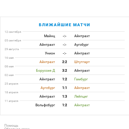
БЛИЖАЙШИЕ МАТЧИ
12 сентября
Майнц
-:-
Айнтрахт
05 сентября
Айнтрахт
-:-
Аугсбург
29 августа
Унион
-:-
Айнтрахт
16 мая
Айнтрахт
2:2
Штутгарт
08 мая
Боруссия Д
3:2
Айнтрахт
02 мая
Айнтрахт
1:2
Гамбург
25 апреля
Аугсбург
1:1
Айнтрахт
18 апреля
Айнтрахт
1:3
Лейпциг
11 апреля
Вольфсбург
1:2
Айнтрахт
Помощь