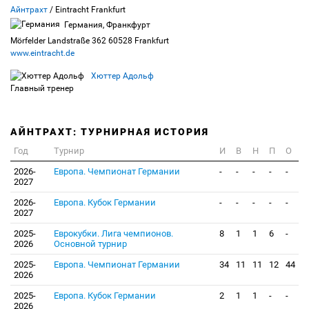
Айнтрахт
/ Eintracht Frankfurt
Германия, Франкфурт
Mörfelder Landstraße 362 60528 Frankfurt
www.eintracht.de
Хюттер Адольф
Главный тренер
АЙНТРАХТ: ТУРНИРНАЯ ИСТОРИЯ
Год
Турнир
И
В
Н
П
О
2026-
Европа. Чемпионат Германии
-
-
-
-
-
2027
2026-
Европа. Кубок Германии
-
-
-
-
-
2027
2025-
Еврокубки. Лига чемпионов.
8
1
1
6
-
2026
Основной турнир
2025-
Европа. Чемпионат Германии
34
11
11
12
44
2026
2025-
Европа. Кубок Германии
2
1
1
-
-
2026