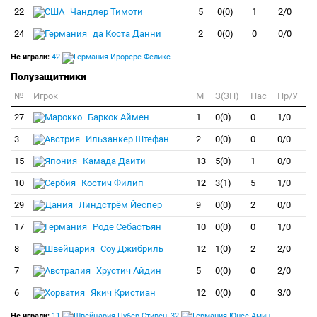
22
Чандлер Тимоти
5
0(0)
1
2/0
24
да Коста Данни
2
0(0)
0
0/0
Не играли:
42
Ирорере Феликс
Полузащитники
№
Игрок
M
З(ЗП)
Пас
Пр/У
27
Баркок Аймен
1
0(0)
0
1/0
3
Ильзанкер Штефан
2
0(0)
0
0/0
15
Камада Даити
13
5(0)
1
0/0
10
Костич Филип
12
3(1)
5
1/0
29
Линдстрём Йеспер
9
0(0)
2
0/0
17
Роде Себастьян
10
0(0)
0
1/0
8
Соу Джибриль
12
1(0)
2
2/0
7
Хрустич Айдин
5
0(0)
0
2/0
6
Якич Кристиан
12
0(0)
0
3/0
Не играли:
11
Цубер Стивен
,
32
Юнес Амин