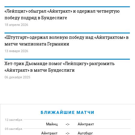
«Лейпциг» обыграл «Айнтрахт» и одержал четвертую
победу подряд в Бундеслиге
18 апреля 2026
«Штутгарт» одержал волевую победу над «Айнтрахтом» в
матче чемпионата Германии
13 января 2026
Хет‑трик Дьоманде помог «Лейпцигу» разгромить
«Айнтрахт» в матче Бундеслиги
06 декабря 2025
БЛИЖАЙШИЕ МАТЧИ
12 сентября
Майнц
-:-
Айнтрахт
05 сентября
Айнтрахт
-:-
Аугсбург