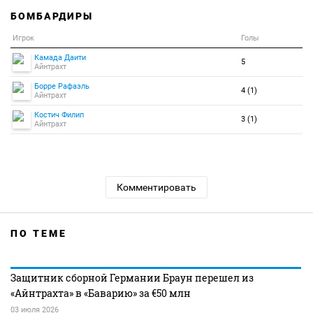
БОМБАРДИРЫ
Игрок
Голы
Камада Даити
5
Айнтрахт
Борре Рафаэль
4 (1)
Айнтрахт
Костич Филип
3 (1)
Айнтрахт
Комментировать
ПО ТЕМЕ
Защитник сборной Германии Браун перешел из
«Айнтрахта» в «Баварию» за €50 млн
03 июля 2026