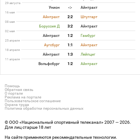
29 августа
Унион
-:-
Айнтрахт
16 мая
Айнтрахт
2:2
Штутгарт
08 мая
Боруссия Д
3:2
Айнтрахт
02 мая
Айнтрахт
1:2
Гамбург
25 апреля
Аугсбург
1:1
Айнтрахт
18 апреля
Айнтрахт
1:3
Лейпциг
11 апреля
Вольфсбург
1:2
Айнтрахт
Помощь
Обратная связь
О портале
Реклама на портале
Пользовательское соглашение
Охрана труда
Политика обработки персональных данных
© ООО «Национальный спортивный телеканал» 2007 — 2026.
Для лиц старше 18 лет
На сайте применяются рекомендательные технологии.