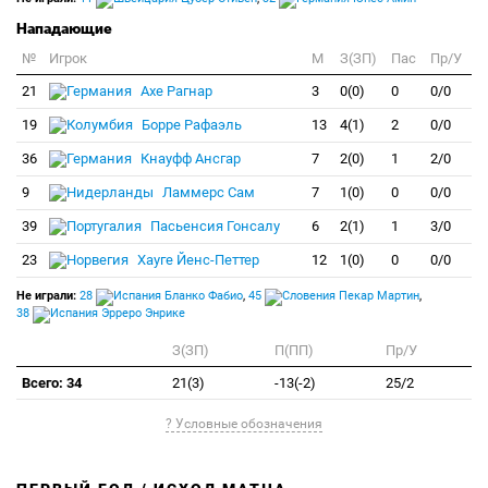
Нападающие
№
Игрок
M
З(ЗП)
Пас
Пр/У
21
Ахе Рагнар
3
0(0)
0
0/0
19
Борре Рафаэль
13
4(1)
2
0/0
36
Кнауфф Ансгар
7
2(0)
1
2/0
9
Ламмерс Сам
7
1(0)
0
0/0
39
Пасьенсия Гонсалу
6
2(1)
1
3/0
23
Хауге Йенс-Петтер
12
1(0)
0
0/0
Не играли:
28
Бланко Фабио
,
45
Пекар Мартин
,
38
Эрреро Энрике
З(ЗП)
П(ПП)
Пр/У
Всего: 34
21(3)
-13(-2)
25/2
? Условные обозначения