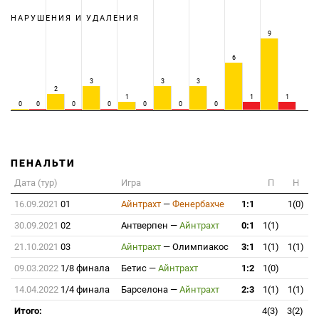
НАРУШЕНИЯ И УДАЛЕНИЯ
9
6
3
3
3
2
1
1
1
0
0
0
0
0
0
0
ПЕНАЛЬТИ
Дата (тур)
Игра
П
Н
16.09.2021
01
Айнтрахт
—
Фенербахче
1:1
1(0)
30.09.2021
02
Антверпен
—
Айнтрахт
0:1
1(1)
21.10.2021
03
Айнтрахт
—
Олимпиакос
3:1
1(1)
1(1)
09.03.2022
1/8 финала
Бетис
—
Айнтрахт
1:2
1(0)
14.04.2022
1/4 финала
Барселона
—
Айнтрахт
2:3
1(1)
1(1)
Итого:
4(3)
3(2)