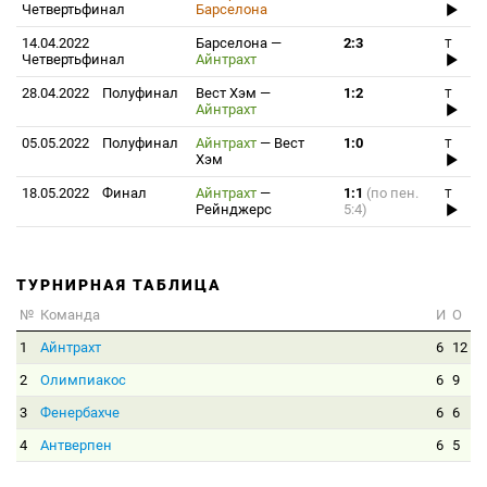
Четвертьфинал
Барселона
14.04.2022
Барселона
—
2:3
T
Четвертьфинал
Айнтрахт
28.04.2022
Полуфинал
Вест Хэм
—
1:2
T
Айнтрахт
05.05.2022
Полуфинал
Айнтрахт
—
Вест
1:0
T
Хэм
18.05.2022
Финал
Айнтрахт
—
1:1
(по пен.
T
Рейнджерс
5:4)
ТУРНИРНАЯ ТАБЛИЦА
№
Команда
И
О
1
Айнтрахт
6
12
2
Олимпиакос
6
9
3
Фенербахче
6
6
4
Антверпен
6
5