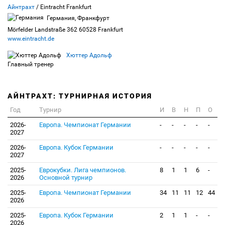
Айнтрахт
/ Eintracht Frankfurt
Германия, Франкфурт
Mörfelder Landstraße 362 60528 Frankfurt
www.eintracht.de
Хюттер Адольф
Главный тренер
АЙНТРАХТ: ТУРНИРНАЯ ИСТОРИЯ
Год
Турнир
И
В
Н
П
О
2026-
Европа. Чемпионат Германии
-
-
-
-
-
2027
2026-
Европа. Кубок Германии
-
-
-
-
-
2027
2025-
Еврокубки. Лига чемпионов.
8
1
1
6
-
2026
Основной турнир
2025-
Европа. Чемпионат Германии
34
11
11
12
44
2026
2025-
Европа. Кубок Германии
2
1
1
-
-
2026