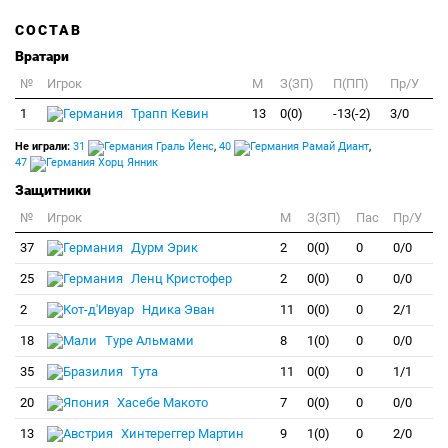
СОСТАВ
Вратари
№
Игрок
M
З(ЗП)
П(ПП)
Пр/У
1
Трапп Кевин
13
0(0)
-13(-2)
3/0
Не играли:
31
Граль Йенс
,
40
Рамай Диант
,
47
Хорц Янник
Защитники
№
Игрок
M
З(ЗП)
Пас
Пр/У
37
Дурм Эрик
2
0(0)
0
0/0
25
Ленц Кристофер
2
0(0)
0
0/0
2
Ндика Эван
11
0(0)
0
2/1
18
Туре Альмами
8
1(0)
0
0/0
35
Тута
11
0(0)
0
1/1
20
Хасебе Макото
7
0(0)
0
0/0
13
Хинтереггер Мартин
9
1(0)
0
2/0