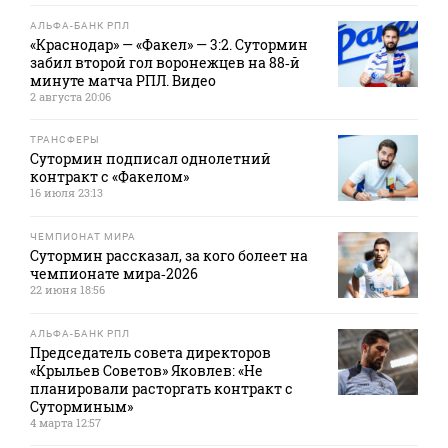
АЛЬФА-БАНК РПЛ
«Краснодар» — «Факел» — 3:2. Сутормин
забил второй гол воронежцев на 88‑й
минуте матча РПЛ. Видео
2 августа 20:06
ТРАНСФЕРЫ
Сутормин подписал однолетний
контракт с «Факелом»
16 июля 23:13
ЧЕМПИОНАТ МИРА
Сутормин рассказал, за кого болеет на
чемпионате мира‑2026
22 июня 18:56
АЛЬФА-БАНК РПЛ
Председатель совета директоров
«Крыльев Советов» Яковлев: «Не
планировали расторгать контракт с
Суторминым»
4 марта 12:57