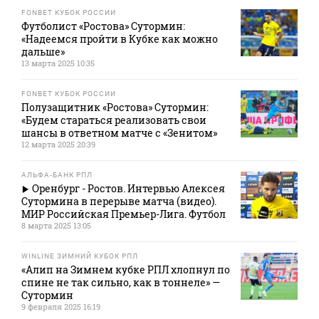
FONBET КУБОК РОССИИ
Футболист «Ростова» Сутормин:
«Надеемся пройти в Кубке как можно
дальше»
13 марта 2025 10:35
FONBET КУБОК РОССИИ
Полузащитник «Ростова» Сутормин:
«Будем стараться реализовать свои
шансы в ответном матче с «Зенитом»
12 марта 2025 20:39
АЛЬФА-БАНК РПЛ
Оренбург - Ростов. Интервью Алексея
Сутормина в перерыве матча (видео).
МИР Российская Премьер-Лига. Футбол
8 марта 2025 13:05
WINLINE ЗИМНИЙ КУБОК РПЛ
«Алип на Зимнем кубке РПЛ хлопнул по
спине не так сильно, как в тоннеле» —
Сутормин
9 февраля 2025 16:19