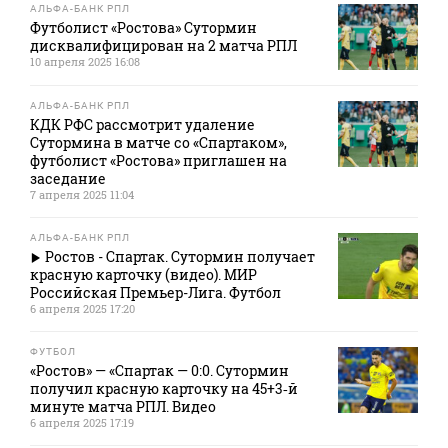
АЛЬФА-БАНК РПЛ
Футболист «Ростова» Сутормин
дисквалифицирован на 2 матча РПЛ
10 апреля 2025 16:08
АЛЬФА-БАНК РПЛ
КДК РФС рассмотрит удаление
Сутормина в матче со «Спартаком»,
футболист «Ростова» приглашен на
заседание
7 апреля 2025 11:04
АЛЬФА-БАНК РПЛ
Ростов - Спартак. Сутормин получает
красную карточку (видео). МИР
Российская Премьер-Лига. Футбол
6 апреля 2025 17:20
ФУТБОЛ
«Ростов» — «Спартак — 0:0. Сутормин
получил красную карточку на 45+3‑й
минуте матча РПЛ. Видео
6 апреля 2025 17:19