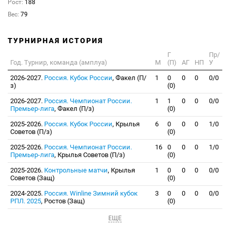
Рост:
188
Вес:
79
ТУРНИРНАЯ ИСТОРИЯ
Г
Пр/
Год. Турнир, команда (амплуа)
М
(П)
АГ
НП
У
2026-2027.
Россия. Кубок России
, Факел (П/
1
0
0
0
0/0
з)
(0)
2026-2027.
Россия. Чемпионат России.
1
1
0
0
0/0
Премьер-лига
, Факел (П/з)
(0)
2025-2026.
Россия. Кубок России
, Крылья
6
0
0
0
1/0
Советов (П/з)
(0)
2025-2026.
Россия. Чемпионат России.
16
0
0
0
1/0
Премьер-лига
, Крылья Советов (П/з)
(0)
2025-2026.
Контрольные матчи
, Крылья
1
0
0
0
0/0
Советов (Защ)
(0)
2024-2025.
Россия. Winline Зимний кубок
3
0
0
0
0/0
РПЛ. 2025
, Ростов (Защ)
(0)
ЕЩЕ