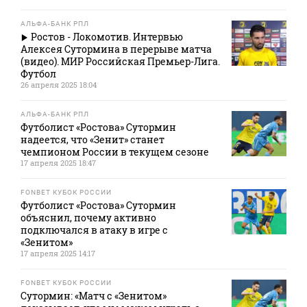
АЛЬФА-БАНК РПЛ
Ростов - Локомотив. Интервью
Алексея Сутормина в перерыве матча
(видео). МИР Российская Премьер-Лига.
Футбол
26 апреля 2025 18:04
АЛЬФА-БАНК РПЛ
Футболист «Ростова» Сутормин
надеется, что «Зенит» станет
чемпионом России в текущем сезоне
17 апреля 2025 18:47
FONBET КУБОК РОССИИ
Футболист «Ростова» Сутормин
объяснил, почему активно
подключался в атаку в игре с
«Зенитом»
17 апреля 2025 14:17
FONBET КУБОК РОССИИ
Сутормин: «Матч с «Зенитом»