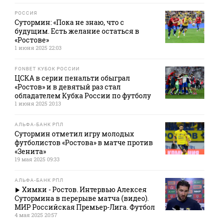
РОССИЯ
Сутормин: «Пока не знаю, что с
будущим. Есть желание остаться в
«Ростове»
1 июня 2025 22:03
FONBET КУБОК РОССИИ
ЦСКА в серии пенальти обыграл
«Ростов» и в девятый раз стал
обладателем Кубка России по футболу
1 июня 2025 20:13
АЛЬФА-БАНК РПЛ
Сутормин отметил игру молодых
футболистов «Ростова» в матче против
«Зенита»
19 мая 2025 09:33
АЛЬФА-БАНК РПЛ
Химки - Ростов. Интервью Алексея
Сутормина в перерыве матча (видео).
МИР Российская Премьер-Лига. Футбол
4 мая 2025 20:57