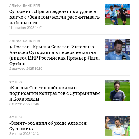
АЛЬФА-БАНК РПЛ
Сутормин: «При определенной удаче в
матче с «Зенитом» могли рассчитывать
на большее»
11 ноября 2025 14:01
АЛЬФА-БАНК РПЛ
Ростов - Крылья Советов. Интервью
Алексея Сутормина в перерыве матча
(видео). МИР Российская Премьер-Лига.
Футбол
2 августа 2025 19:10
ФУТБОЛ
«Крылья Советов» объявили о
подписании контрактов с Суторминым
и Кокаревым
8 июля 2025 18:48
ФУТБОЛ
«Зенит» объявил об уходе Алексея
Сутормина
3 июня 2025 12:12