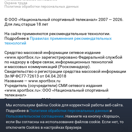
Охрана труда
Политика обработки персональных данных
© ООО «Национальный спортивный телеканал» 2007 — 2026.
Для лиц старше 18 лет
На сайте применяются рекомендательные технологии.
Подробнее в
Правилах применения рекомендательных
технологий
Средство массовой информации сетевое издание
«www.sportbox.ru» зарегистрировано Федеральной службой
по надзору в сфере связи, информационных технологий
и массовых коммуникаций (Роскомнадзор).
Свидетельство о регистрации средства массовой информации
Эл № ФС77-72613 от 04.04.2018
Название — www.sportbox.ru
Учредитель (соучредители) СМИ сетевого издания
«www.sportbox.ru»: ООО «Национальный спортивный
телеканал»
Главный редактор СМИ сетевого издания «www.sportbox.ru»:
Конов В.А.
Мы используем файлы Сookie для корректной работы веб-сайта.
Номер телефона редакции СМИ сетевого издания
Подробнее в
Политике обработки персональных данных
и
«www.sportbox.ru»: +7 (495) 653 8419
Пользовательском соглашении
. Нажмите на кнопку «Хорошо»,
Адрес электронной почты редакции СМИ сетевого издания
если Вы согласны на использование файлов cookie. Если нет, то
«www.sportbox.ru»: editor@sportbox.ru
отключите Cookies в настройках браузера