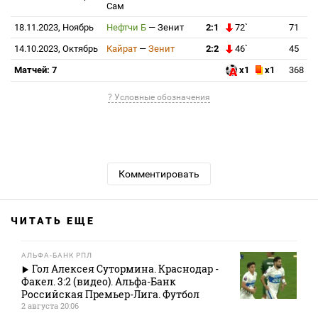
Сам
18.11.2023, Ноябрь
Нефтчи Б
—
Зенит
2:1
72`
71
14.10.2023, Октябрь
Кайрат
—
Зенит
2:2
46`
45
Матчей: 7
x1
x1
368
? Условные обозначения
Комментировать
ЧИТАТЬ ЕЩЕ
АЛЬФА-БАНК РПЛ
Гол Алексея Сутормина. Краснодар -
Факел. 3:2 (видео). Альфа-Банк
Российская Премьер-Лига. Футбол
2 августа 20:06