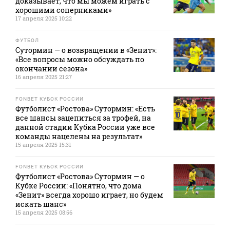
доказывает, что мы можем играть с
хорошими соперниками»
17 апреля 2025 10:22
ФУТБОЛ
Сутормин — о возвращении в «Зенит»:
«Все вопросы можно обсуждать по
окончании сезона»
16 апреля 2025 21:27
FONBET КУБОК РОССИИ
Футболист «Ростова» Сутормин: «Есть
все шансы зацепиться за трофей, на
данной стадии Кубка России уже все
команды нацелены на результат»
15 апреля 2025 15:31
FONBET КУБОК РОССИИ
Футболист «Ростова» Сутормин — о
Кубке России: «Понятно, что дома
«Зенит» всегда хорошо играет, но будем
искать шанс»
15 апреля 2025 08:56