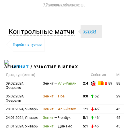
? Условные обозначения
Контрольные матчи
2023-24
Перейти в турнир
ЗЕНИТ
/ УЧАСТИЕ В ИГРАХ
Дата, тур (место)
События
М
09.02.2024,
Зенит
—
Аль-Райян
2:4
89`
88
Февраль
06.02.2024,
Зенит
—
Ноа
0:0
62`
29
Февраль
28.01.2024, Январь
Зенит
—
Аль-Фатех
1:1
46`
45
24.01.2024, Январь
Зенит
—
Чонбук
5:1
46`
45
21.01.2024, Январь
Зенит
—
Динамо
5:1
46`
45